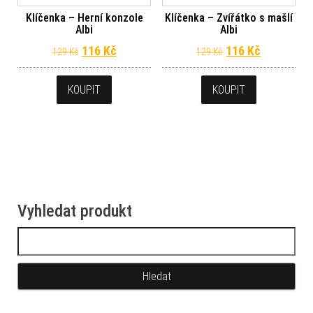
Klíčenka – Herní konzole
Klíčenka – Zvířátko s mašlí
Albi
Albi
Původní cena byla: 129 Kč.
Aktuální cena je: 116 Kč.
Původní cena byl
Aktuální c
116
Kč
116
Kč
129
Kč
129
Kč
KOUPIT
KOUPIT
Vyhledat produkt
Vyhledávání