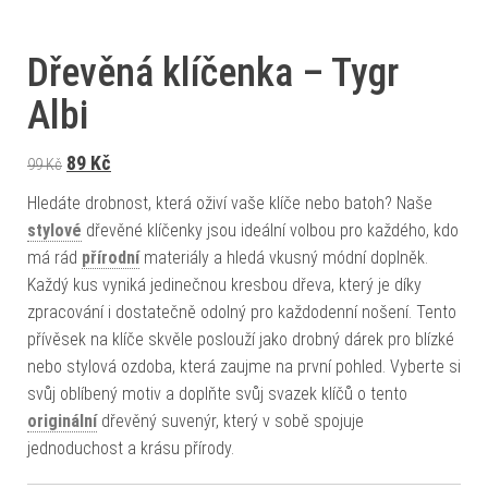
Dřevěná klíčenka – Tygr
Albi
Původní cena byla: 99 Kč.
Aktuální cena je: 89 Kč.
89
Kč
99
Kč
Hledáte drobnost, která oživí vaše klíče nebo batoh? Naše
stylové
dřevěné klíčenky jsou ideální volbou pro každého, kdo
má rád
přírodní
materiály a hledá vkusný módní doplněk.
Každý kus vyniká jedinečnou kresbou dřeva, který je díky
zpracování i dostatečně odolný pro každodenní nošení. Tento
přívěsek na klíče skvěle poslouží jako drobný dárek pro blízké
nebo stylová ozdoba, která zaujme na první pohled. Vyberte si
svůj oblíbený motiv a doplňte svůj svazek klíčů o tento
originální
dřevěný suvenýr, který v sobě spojuje
jednoduchost a krásu přírody.