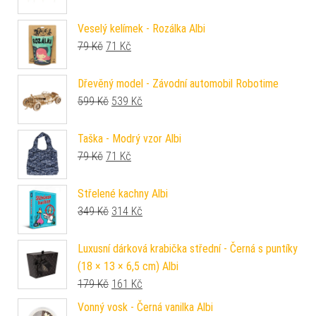
Veselý kelímek - Rozálka Albi
Původní cena byla: 79 Kč.
Aktuální cena je: 71 Kč.
79
Kč
71
Kč
Dřevěný model - Závodní automobil Robotime
Původní cena byla: 599 Kč.
Aktuální cena je: 539 Kč.
599
Kč
539
Kč
Taška - Modrý vzor Albi
Původní cena byla: 79 Kč.
Aktuální cena je: 71 Kč.
79
Kč
71
Kč
Střelené kachny Albi
Původní cena byla: 349 Kč.
Aktuální cena je: 314 Kč.
349
Kč
314
Kč
Luxusní dárková krabička střední - Černá s puntíky
(18 × 13 × 6,5 cm) Albi
Původní cena byla: 179 Kč.
Aktuální cena je: 161 Kč.
179
Kč
161
Kč
Vonný vosk - Černá vanilka Albi