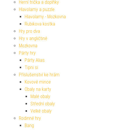
Herní trička a doplňky
Hlavolamy a puzzle
Hlavolamy - Mozkovna
Rubikova kostka
Hry pro dva
Hry v angličtině
Mozkovna
Párty hry
Párty Alias
Tipni si
Příslušenství ke hrám
Kovové mince
Obaly na karty
Malé obaly
Střední obaly
Velké obaly
Rodinné hry
Bang