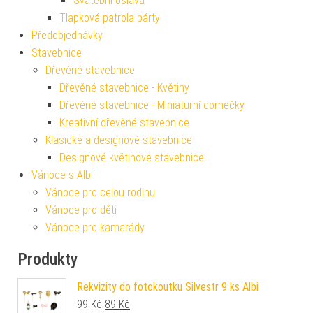
Svatební oslava
Tlapková patrola párty
Předobjednávky
Stavebnice
Dřevěné stavebnice
Dřevěné stavebnice - Květiny
Dřevěné stavebnice - Miniaturní domečky
Kreativní dřevěné stavebnice
Klasické a designové stavebnice
Designové květinové stavebnice
Vánoce s Albi
Vánoce pro celou rodinu
Vánoce pro děti
Vánoce pro kamarády
Produkty
Rekvizity do fotokoutku Silvestr 9 ks Albi
Původní cena byla: 99 Kč.
Aktuální cena je: 89 Kč.
99
Kč
89
Kč