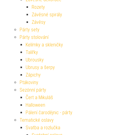
Rozety
Závěsné spirály
Závěsy
Párty sety
Párty stolování
Kelímky a skleničky
Talířky
Ubrousky
Ubrusy a šerpy
Zápichy
Ptákoviny
Sezónní párty
Čert a Mikuláš
Halloween
Pálení čarodějnic - párty
Tematické oslavy
Svatba a rozlučka