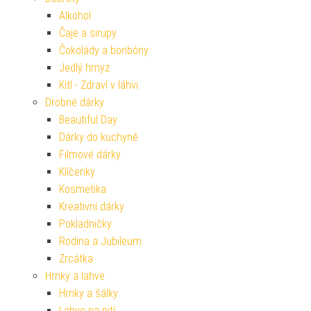
Alkohol
Čaje a sirupy
Čokolády a bonbóny
Jedlý hmyz
Kitl - Zdraví v láhvi
Drobné dárky
Beautiful Day
Dárky do kuchyně
Filmové dárky
Klíčenky
Kosmetika
Kreativní dárky
Pokladničky
Rodina a Jubileum
Zrcátka
Hrnky a lahve
Hrnky a šálky
Lahve na pití