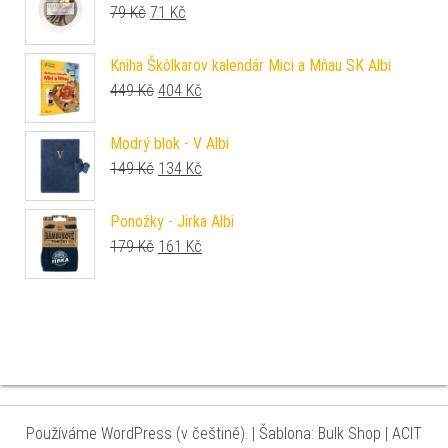
Původní cena byla: 79 Kč.
Aktuální cena je: 71 Kč.
79
Kč
71
Kč
Kniha Škôlkarov kalendár Mici a Mňau SK Albi
Původní cena byla: 449 Kč.
Aktuální cena je: 404 Kč.
449
Kč
404
Kč
Modrý blok - V Albi
Původní cena byla: 149 Kč.
Aktuální cena je: 134 Kč.
149
Kč
134
Kč
Ponožky - Jirka Albi
Původní cena byla: 179 Kč.
Aktuální cena je: 161 Kč.
179
Kč
161
Kč
Používáme WordPress (v češtině).
|
Šablona: Bulk Shop
| ACIT