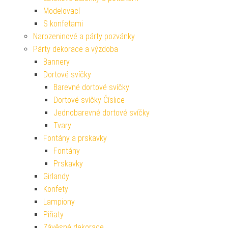
Modelovací
S konfetami
Narozeninové a párty pozvánky
Párty dekorace a výzdoba
Bannery
Dortové svíčky
Barevné dortové svíčky
Dortové svíčky Číslice
Jednobarevné dortové svíčky
Tvary
Fontány a prskavky
Fontány
Prskavky
Girlandy
Konfety
Lampiony
Piňaty
Závěsné dekorace