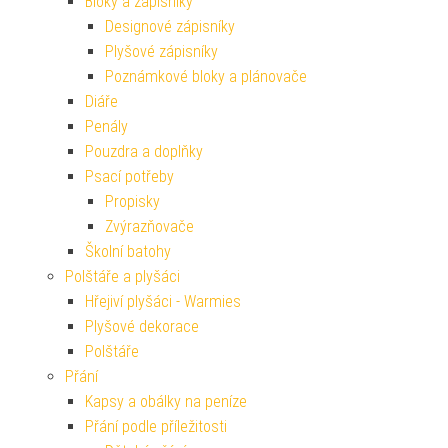
Bloky a zápisníky
Designové zápisníky
Plyšové zápisníky
Poznámkové bloky a plánovače
Diáře
Penály
Pouzdra a doplňky
Psací potřeby
Propisky
Zvýrazňovače
Školní batohy
Polštáře a plyšáci
Hřejiví plyšáci - Warmies
Plyšové dekorace
Polštáře
Přání
Kapsy a obálky na peníze
Přání podle příležitosti