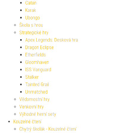
Catan
Karak
Ubongo
Škola s hrou
Strategické hry
Apex Legends: Desková hra
Dragon Eclipse
Etherfields
Gloomhaven
ISS Vanguard
Stalker
Tainted Grail
Unmatched
Vědomostní hry
Venkovní hry
Výhodné herní sety
Kouzelné čtení
Chytrý školák - Kouzelné čtení