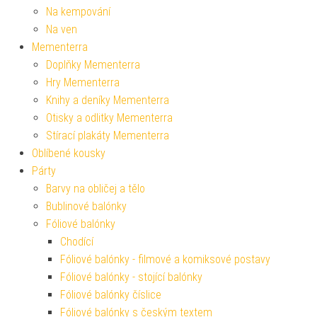
Na kempování
Na ven
Mementerra
Doplňky Mementerra
Hry Mementerra
Knihy a deníky Mementerra
Otisky a odlitky Mementerra
Stírací plakáty Mementerra
Oblíbené kousky
Párty
Barvy na obličej a tělo
Bublinové balónky
Fóliové balónky
Chodící
Fóliové balónky - filmové a komiksové postavy
Fóliové balónky - stojící balónky
Fóliové balónky číslice
Fóliové balónky s českým textem