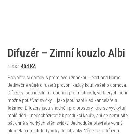
Difuzér – Zimní kouzlo Albi
Původní cena byla: 449 Kč.
Aktuální cena je: 404 Kč.
404
Kč
449
Kč
Provoňte si domov s prémiovou značkou Heart and Home.
Jedinečné
vůně
difuzérů provoní každý kout vašeho domova.
Difuzéry jsou ideálním řešením pro místnosti, ve kterých není
možné používat svíčky – jako jsou například kanceláře a
ložnice
. Difuzéry jsou vhodné i pro prostory, kde se vyskytují
malé děti – nedochází totiž k produkci kouře, ani se nemusíte
bát ohně a horkých stěn svíčky. Jednoduše otevřete vonný
olejíček a umístěte tyčinky do lahvičky. Vůně se z difuzéru