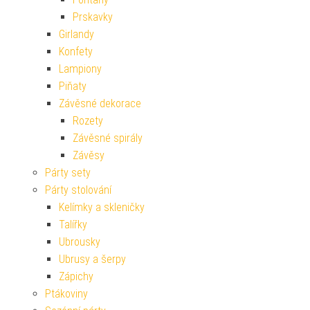
Prskavky
Girlandy
Konfety
Lampiony
Piňaty
Závěsné dekorace
Rozety
Závěsné spirály
Závěsy
Párty sety
Párty stolování
Kelímky a skleničky
Talířky
Ubrousky
Ubrusy a šerpy
Zápichy
Ptákoviny