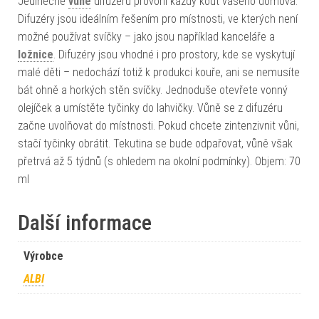
Jedinečné
vůně
difuzérů provoní každý kout vašeho domova.
Difuzéry jsou ideálním řešením pro místnosti, ve kterých není
možné používat svíčky – jako jsou například kanceláře a
ložnice
. Difuzéry jsou vhodné i pro prostory, kde se vyskytují
malé děti – nedochází totiž k produkci kouře, ani se nemusíte
bát ohně a horkých stěn svíčky. Jednoduše otevřete vonný
olejíček a umístěte tyčinky do lahvičky. Vůně se z difuzéru
začne uvolňovat do místnosti. Pokud chcete zintenzivnit vůni,
stačí tyčinky obrátit. Tekutina se bude odpařovat, vůně však
přetrvá až 5 týdnů (s ohledem na okolní podmínky). Objem: 70
ml
Další informace
Výrobce
ALBI