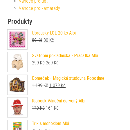
Vánoce pro děti
Vánoce pro kamarády
Produkty
Ubrousky LOL 20 ks Albi
Původní cena byla: 89 Kč.
Aktuální cena je: 80 Kč.
89
Kč
80
Kč
Svatební pokladnička - Prasátka Albi
Původní cena byla: 299 Kč.
Aktuální cena je: 269 Kč.
299
Kč
269
Kč
Domeček - Magická studovna Robotime
Původní cena byla: 1 199 Kč.
Aktuální cena je: 1 079 Kč.
1 199
Kč
1 079
Kč
Klobouk Vánoční červený Albi
Původní cena byla: 179 Kč.
Aktuální cena je: 161 Kč.
179
Kč
161
Kč
Trik s monoklem Albi