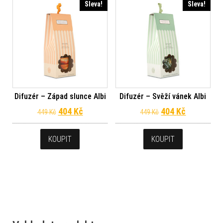
Sleva!
Sleva!
Difuzér – Západ slunce Albi
Difuzér – Svěží vánek Albi
Původní cena byla: 449 Kč.
Aktuální cena je: 404 Kč.
Původní cena byl
Aktuální c
404
Kč
404
Kč
449
Kč
449
Kč
KOUPIT
KOUPIT