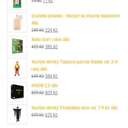
Původní cena byla: 79 Kč.
Aktuální cena je: 71 Kč.
79
Kč
71
Kč
Svatební prkénko - Recept na šťastné manželství
Albi
Původní cena byla: 249 Kč.
Aktuální cena je: 224 Kč.
249
Kč
224
Kč
Kniha Svět zvířat Albi
Původní cena byla: 429 Kč.
Aktuální cena je: 386 Kč.
429
Kč
386
Kč
Kostým dětský Tlapková patrola Rubble vel. 3-4
roky Albi
Původní cena byla: 649 Kč.
Aktuální cena je: 584 Kč.
649
Kč
584
Kč
iKNOW 2.0 Albi
Původní cena byla: 899 Kč.
Aktuální cena je: 809 Kč.
899
Kč
809
Kč
Kostým dětský Strašidelný duch vel. 7-9 let Albi
Původní cena byla: 699 Kč.
Aktuální cena je: 629 Kč.
699
Kč
629
Kč