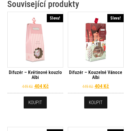
Související produkty
Sleva!
Sleva!
Difuzér – Květinové kouzlo
Difuzér – Kouzelné Vánoce
Albi
Albi
Původní cena byla: 449 Kč.
Aktuální cena je: 404 Kč.
Původní cena byl
Aktuální c
404
Kč
404
Kč
449
Kč
449
Kč
KOUPIT
KOUPIT