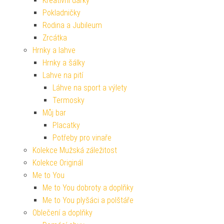
Kreativní dárky
Pokladničky
Rodina a Jubileum
Zrcátka
Hrnky a lahve
Hrnky a šálky
Lahve na pití
Láhve na sport a výlety
Termosky
Můj bar
Placatky
Potřeby pro vinaře
Kolekce Mužská záležitost
Kolekce Originál
Me to You
Me to You dobroty a doplňky
Me to You plyšáci a polštáře
Oblečení a doplňky