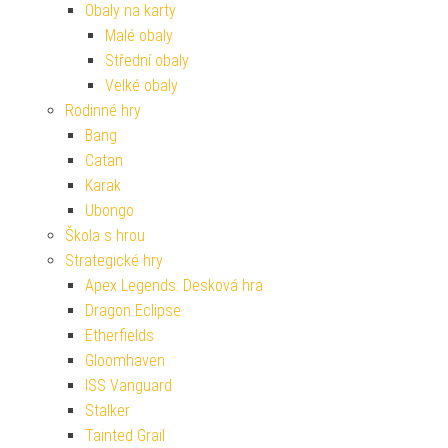
Obaly na karty
Malé obaly
Střední obaly
Velké obaly
Rodinné hry
Bang
Catan
Karak
Ubongo
Škola s hrou
Strategické hry
Apex Legends: Desková hra
Dragon Eclipse
Etherfields
Gloomhaven
ISS Vanguard
Stalker
Tainted Grail