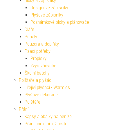
Bloky a zápisníky
Designové zápisníky
Plyšové zápisníky
Poznámkové bloky a plánovače
Diáře
Penály
Pouzdra a doplňky
Psací potřeby
Propisky
Zvýrazňovače
Školní batohy
Polštáře a plyšáci
Hřejiví plyšáci - Warmies
Plyšové dekorace
Polštáře
Přání
Kapsy a obálky na peníze
Přání podle příležitosti