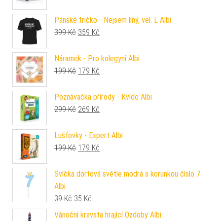
Pánské tričko - Nejsem líný, vel. L Albi
Původní cena byla: 399 Kč.
Aktuální cena je: 359 Kč.
399
Kč
359
Kč
Náramek - Pro kolegyni Albi
Původní cena byla: 199 Kč.
Aktuální cena je: 179 Kč.
199
Kč
179
Kč
Poznávačka přírody - Kvído Albi
Původní cena byla: 299 Kč.
Aktuální cena je: 269 Kč.
299
Kč
269
Kč
Lušťovky - Expert Albi
Původní cena byla: 199 Kč.
Aktuální cena je: 179 Kč.
199
Kč
179
Kč
Svíčka dortová světle modrá s korunkou číslo 7
Albi
Původní cena byla: 39 Kč.
Aktuální cena je: 35 Kč.
39
Kč
35
Kč
Vánoční kravata hrající Ozdoby Albi