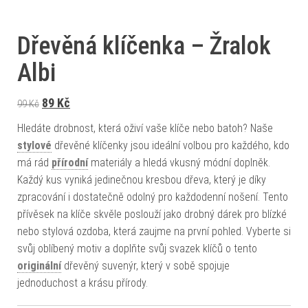
Dřevěná klíčenka – Žralok
Albi
Původní cena byla: 99 Kč.
Aktuální cena je: 89 Kč.
89
Kč
99
Kč
Hledáte drobnost, která oživí vaše klíče nebo batoh? Naše
stylové
dřevěné klíčenky jsou ideální volbou pro každého, kdo
má rád
přírodní
materiály a hledá vkusný módní doplněk.
Každý kus vyniká jedinečnou kresbou dřeva, který je díky
zpracování i dostatečně odolný pro každodenní nošení. Tento
přívěsek na klíče skvěle poslouží jako drobný dárek pro blízké
nebo stylová ozdoba, která zaujme na první pohled. Vyberte si
svůj oblíbený motiv a doplňte svůj svazek klíčů o tento
originální
dřevěný suvenýr, který v sobě spojuje
jednoduchost a krásu přírody.