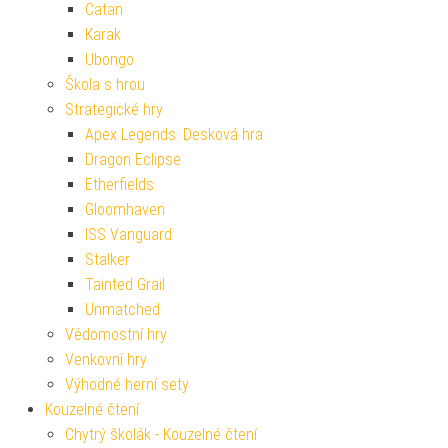
Catan
Karak
Ubongo
Škola s hrou
Strategické hry
Apex Legends: Desková hra
Dragon Eclipse
Etherfields
Gloomhaven
ISS Vanguard
Stalker
Tainted Grail
Unmatched
Vědomostní hry
Venkovní hry
Výhodné herní sety
Kouzelné čtení
Chytrý školák - Kouzelné čtení