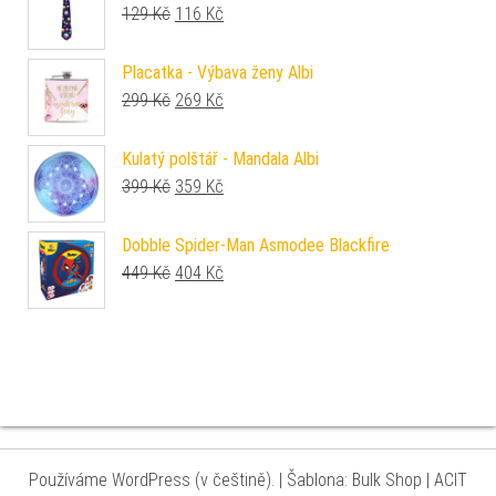
Původní cena byla: 129 Kč.
Aktuální cena je: 116 Kč.
129
Kč
116
Kč
Placatka - Výbava ženy Albi
Původní cena byla: 299 Kč.
Aktuální cena je: 269 Kč.
299
Kč
269
Kč
Kulatý polštář - Mandala Albi
Původní cena byla: 399 Kč.
Aktuální cena je: 359 Kč.
399
Kč
359
Kč
Dobble Spider-Man Asmodee Blackfire
Původní cena byla: 449 Kč.
Aktuální cena je: 404 Kč.
449
Kč
404
Kč
Používáme WordPress (v češtině).
|
Šablona: Bulk Shop
| ACIT