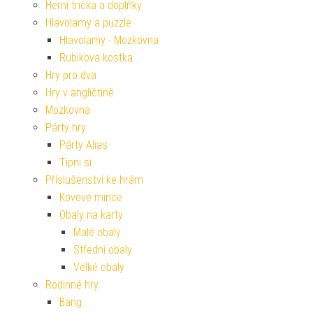
Herní trička a doplňky
Hlavolamy a puzzle
Hlavolamy - Mozkovna
Rubikova kostka
Hry pro dva
Hry v angličtině
Mozkovna
Párty hry
Párty Alias
Tipni si
Příslušenství ke hrám
Kovové mince
Obaly na karty
Malé obaly
Střední obaly
Velké obaly
Rodinné hry
Bang