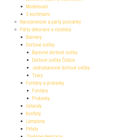
Modelovací
S konfetami
Narozeninové a párty pozvánky
Párty dekorace a výzdoba
Bannery
Dortové svíčky
Barevné dortové svíčky
Dortové svíčky Číslice
Jednobarevné dortové svíčky
Tvary
Fontány a prskavky
Fontány
Prskavky
Girlandy
Konfety
Lampiony
Piňaty
Závěsné dekorace