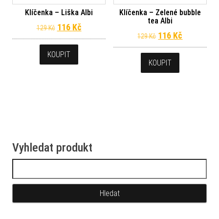
Klíčenka – Liška Albi
Klíčenka – Zelené bubble
tea Albi
Původní cena byla: 129 Kč.
Aktuální cena je: 116 Kč.
116
Kč
129
Kč
Původní cena byl
Aktuální c
116
Kč
129
Kč
KOUPIT
KOUPIT
Vyhledat produkt
Vyhledávání