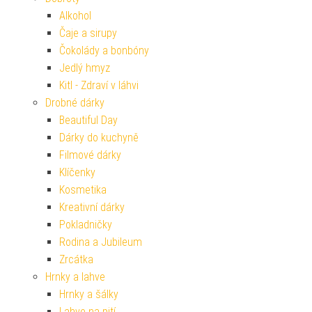
Alkohol
Čaje a sirupy
Čokolády a bonbóny
Jedlý hmyz
Kitl - Zdraví v láhvi
Drobné dárky
Beautiful Day
Dárky do kuchyně
Filmové dárky
Klíčenky
Kosmetika
Kreativní dárky
Pokladničky
Rodina a Jubileum
Zrcátka
Hrnky a lahve
Hrnky a šálky
Lahve na pití