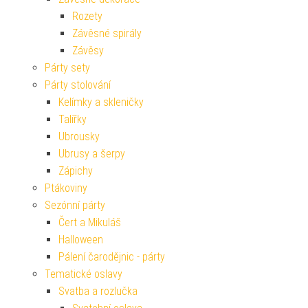
Rozety
Závěsné spirály
Závěsy
Párty sety
Párty stolování
Kelímky a skleničky
Talířky
Ubrousky
Ubrusy a šerpy
Zápichy
Ptákoviny
Sezónní párty
Čert a Mikuláš
Halloween
Pálení čarodějnic - párty
Tematické oslavy
Svatba a rozlučka