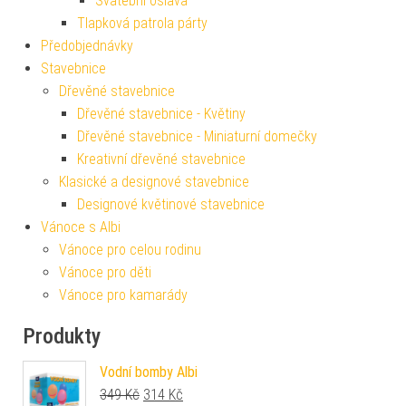
Svatební oslava
Tlapková patrola párty
Předobjednávky
Stavebnice
Dřevěné stavebnice
Dřevěné stavebnice - Květiny
Dřevěné stavebnice - Miniaturní domečky
Kreativní dřevěné stavebnice
Klasické a designové stavebnice
Designové květinové stavebnice
Vánoce s Albi
Vánoce pro celou rodinu
Vánoce pro děti
Vánoce pro kamarády
Produkty
Vodní bomby Albi
Původní cena byla: 349 Kč.
Aktuální cena je: 314 Kč.
349
Kč
314
Kč