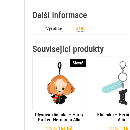
Další informace
Výrobce
ALBI
Související produkty
Sleva!
Plyšová klíčenka – Harry
Klíčenka – Herní
Potter: Hermiona Albi
Albi
Původní cena byla: 179 Kč.
Aktuální cena je: 161 Kč.
Půvo
161
Kč
116
179
Kč
129
Kč