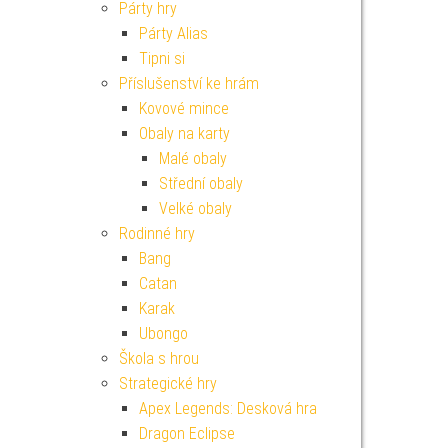
Párty hry
Párty Alias
Tipni si
Příslušenství ke hrám
Kovové mince
Obaly na karty
Malé obaly
Střední obaly
Velké obaly
Rodinné hry
Bang
Catan
Karak
Ubongo
Škola s hrou
Strategické hry
Apex Legends: Desková hra
Dragon Eclipse