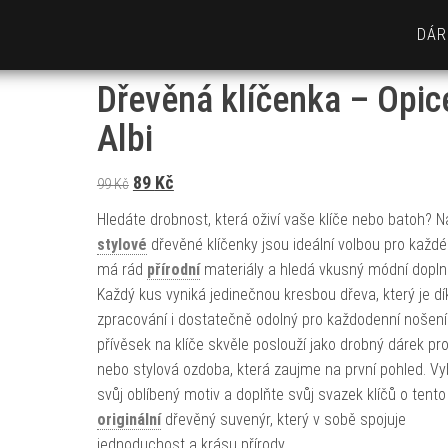
DÁR
Dřevěná klíčenka – Opic
Albi
Původní cena byla: 99 Kč.
Aktuální cena je: 89 Kč.
89
Kč
99
Kč
Hledáte drobnost, která oživí vaše klíče nebo batoh? 
stylové
dřevěné klíčenky jsou ideální volbou pro každé
má rád
přírodní
materiály a hledá vkusný módní dopln
Každý kus vyniká jedinečnou kresbou dřeva, který je dí
zpracování i dostatečně odolný pro každodenní nošení
přívěsek na klíče skvěle poslouží jako drobný dárek pro
nebo stylová ozdoba, která zaujme na první pohled. Vy
svůj oblíbený motiv a doplňte svůj svazek klíčů o tento
originální
dřevěný suvenýr, který v sobě spojuje
jednoduchost a krásu přírody.