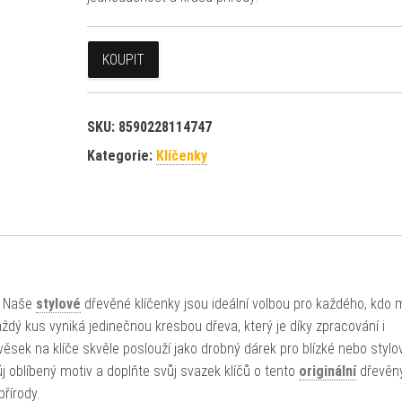
KOUPIT
SKU:
8590228114747
Kategorie:
Klíčenky
h? Naše
stylové
dřevěné klíčenky jsou ideální volbou pro každého, kdo 
dý kus vyniká jedinečnou kresbou dřeva, který je díky zpracování i
ěsek na klíče skvěle poslouží jako drobný dárek pro blízké nebo stylo
j oblíbený motiv a doplňte svůj svazek klíčů o tento
originální
dřevěn
řírody.