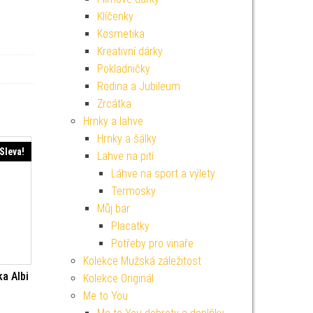
Klíčenky
Kosmetika
Kreativní dárky
Pokladničky
Rodina a Jubileum
Zrcátka
Hrnky a lahve
Hrnky a šálky
Sleva!
Lahve na pití
Láhve na sport a výlety
Termosky
Můj bar
Placatky
Potřeby pro vinaře
Kolekce Mužská záležitost
a Albi
Kolekce Originál
í cena byla: 169 Kč.
Aktuální cena je: 152 Kč.
Me to You