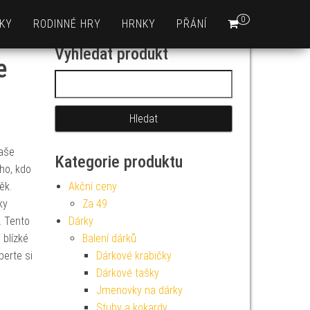
0
KY
RODINNÉ HRY
HRNKY
PŘÁNÍ
Vyhledat produkt
e
Vyhledávání
Naše
Kategorie produktu
ho, kdo
ěk.
Akční ceny
ky
Za 49
. Tento
Dárky
 blízké
Balení dárků
berte si
Dárkové krabičky
Dárkové tašky
Jmenovky na dárky
Stuhy a kokardy