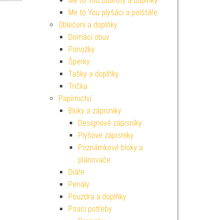
Me to You dobroty a doplňky
Me to You plyšáci a polštáře
Oblečení a doplňky
Domácí obuv
Ponožky
Šperky
Tašky a doplňky
Trička
Papírnictví
Bloky a zápisníky
Designové zápisníky
Plyšové zápisníky
Poznámkové bloky a
plánovače
Diáře
Penály
Pouzdra a doplňky
Psací potřeby