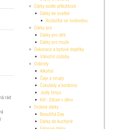
Dárky podle příležitosti
Dárky ke svatbě
Rozlučka se svobodou
Dárky pro
Dárky pro děti
Dárky pro muže
Dekorace a bytové doplňky
Vánoční ozdoby
Dobroty
Alkohol
Čaje a sirupy
Čokolády a bonbóny
Jedlý hmyz
má rád
Kitl - Zdraví v láhvi
Drobné dárky
vá
Beautiful Day
ý
Dárky do kuchyně
Filmové dárky