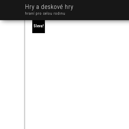
Hry a deskové hry
hraní pro celou rodinu
Sleva!