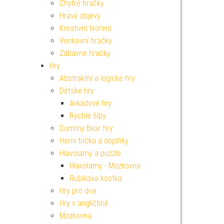
Chytré hračky
Hravé objevy
Kreativní tvoření
Venkovní hračky
Zábavné hračky
Hry
Abstraktní a logické hry
Dětské hry
Arkádové hry
Rychlé šípy
Dummy Bear hry
Herní trička a doplňky
Hlavolamy a puzzle
Hlavolamy - Mozkovna
Rubikova kostka
Hry pro dva
Hry v angličtině
Mozkovna