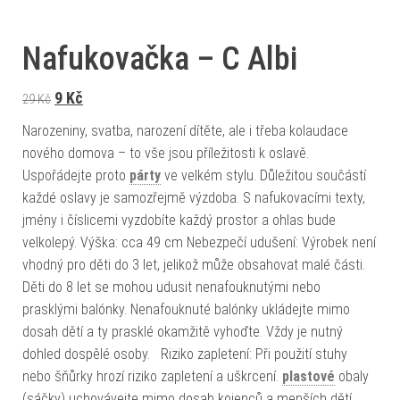
Nafukovačka – C Albi
Původní cena byla: 29 Kč.
Aktuální cena je: 9 Kč.
9
Kč
29
Kč
Narozeniny, svatba, narození dítěte, ale i třeba kolaudace
nového domova – to vše jsou příležitosti k oslavě.
Uspořádejte proto
párty
ve velkém stylu. Důležitou součástí
každé oslavy je samozřejmě výzdoba. S nafukovacími texty,
jmény i číslicemi vyzdobíte každý prostor a ohlas bude
velkolepý. Výška: cca 49 cm Nebezpečí udušení: Výrobek není
vhodný pro děti do 3 let, jelikož může obsahovat malé části.
Děti do 8 let se mohou udusit nenafouknutými nebo
prasklými balónky. Nenafouknuté balónky ukládejte mimo
dosah dětí a ty prasklé okamžitě vyhoďte. Vždy je nutný
dohled dospělé osoby. Riziko zapletení: Při použití stuhy
nebo šňůrky hrozí riziko zapletení a uškrcení.
plastové
obaly
(sáčky) uchovávejte mimo dosah kojenců a menších dětí.