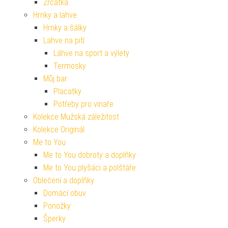
Zrcátka
Hrnky a lahve
Hrnky a šálky
Lahve na pití
Láhve na sport a výlety
Termosky
Můj bar
Placatky
Potřeby pro vinaře
Kolekce Mužská záležitost
Kolekce Originál
Me to You
Me to You dobroty a doplňky
Me to You plyšáci a polštáře
Oblečení a doplňky
Domácí obuv
Ponožky
Šperky