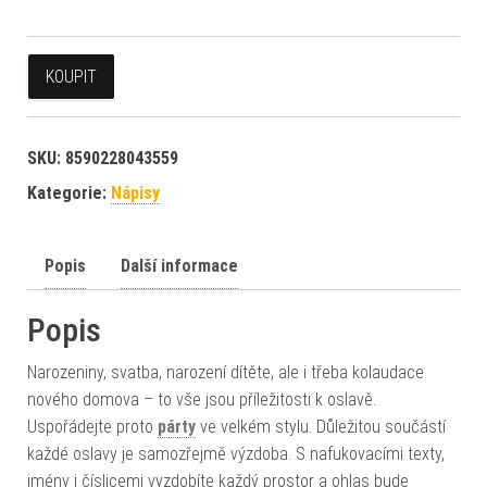
KOUPIT
SKU:
8590228043559
Kategorie:
Nápisy
Popis
Další informace
Popis
Narozeniny, svatba, narození dítěte, ale i třeba kolaudace
nového domova – to vše jsou příležitosti k oslavě.
Uspořádejte proto
párty
ve velkém stylu. Důležitou součástí
každé oslavy je samozřejmě výzdoba. S nafukovacími texty,
jmény i číslicemi vyzdobíte každý prostor a ohlas bude