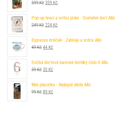
Původní cena byla: 399 Kč.
Aktuální cena je: 359 Kč.
399
Kč
359
Kč
Pop-up hrací a svítící přání - Svatební dort Albi
Původní cena byla: 249 Kč.
Aktuální cena je: 224 Kč.
249
Kč
224
Kč
Espresso hrníček - Zahřeje u srdce Albi
Původní cena byla: 49 Kč.
Aktuální cena je: 44 Kč.
49
Kč
44
Kč
Svíčka dortová barevné lentilky číslo 6 Albi
Původní cena byla: 39 Kč.
Aktuální cena je: 35 Kč.
39
Kč
35
Kč
Mini placatka - Nejlepší děda Albi
Původní cena byla: 99 Kč.
Aktuální cena je: 89 Kč.
99
Kč
89
Kč