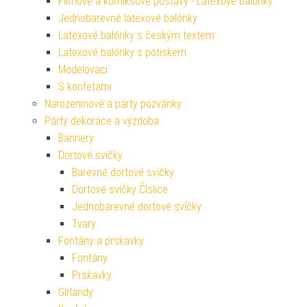
Filmové a komiksové postavy - Latexové balónky
Jednobarevné latexové balónky
Latexové balónky s českým textem
Latexové balónky s potiskem
Modelovací
S konfetami
Narozeninové a párty pozvánky
Párty dekorace a výzdoba
Bannery
Dortové svíčky
Barevné dortové svíčky
Dortové svíčky Číslice
Jednobarevné dortové svíčky
Tvary
Fontány a prskavky
Fontány
Prskavky
Girlandy