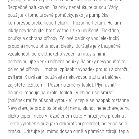
Bezpečné nafukování: Balónky nenafukujte pusou. Vždy
použijte k tomu určené pomůcky, jako je pumpička,
kompresor, brčko nebo helium. Pozor na helium: Helium
nikdy nevdechujte, hrozí vážné riziko udušení! Elektřina,
bouřky a ochrana přírody: Fóliové balónky vodí elektrický
proud a mohou přitahovat blesky. Udržujte je v bezpečné
vzdálenosti od elektrického vedení a nikdy s nimi
nemanipulujte venku během bouřky. Balónky nevypouštějte
do volné přírody – mohou způsobit výpadek proudu a ohrožují
zvířata
. K uvázání používejte nekovovou stuhu a balónek
zajistěte těžítkem. Pozor na změny teplot: Plyn uvnitř
balónku reaguje na okolní teplotu. V chladu se smrští
(balónek může působit vyfoukle), v teple se naopak roztáhne.
Nevystavujte proto balónek přímému slunci, nenechávejte ho
blízko topení nebo v rozpáleném autě – hrozí jeho prasknutí.
Tento výrobek slouží jako dekorativní předmět, nejedná se o
hračku. Udržujte jej mimo dosah ohně a přímých zdrojů tepla.