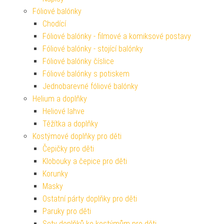
Fóliové balónky
Chodící
Fóliové balónky - filmové a komiksové postavy
Fóliové balónky - stojící balónky
Fóliové balónky číslice
Fóliové balónky s potiskem
Jednobarevné fóliové balónky
Helium a doplňky
Heliové lahve
Těžítka a doplňky
Kostýmové doplňky pro děti
Čepičky pro děti
Klobouky a čepice pro děti
Korunky
Masky
Ostatní párty doplňky pro děti
Paruky pro děti
Sety doplňků ke kostýmům pro děti