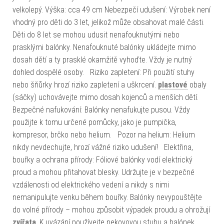
velkolepý. Výška: cca 49 cm Nebezpečí udušení: Výrobek není
vhodný pro děti do 3 let, jelikož může obsahovat malé části.
Děti do 8 let se mohou udusit nenafouknutými nebo
prasklými balónky. Nenafouknuté balónky ukládejte mimo
dosah dětí a ty prasklé okamžitě vyhoďte. Vždy je nutný
dohled dospělé osoby. Riziko zapletení: Při použití stuhy
nebo šňůrky hrozí riziko zapletení a uškrcení.
plastové
obaly
(sáčky) uchovávejte mimo dosah kojenců a menších dětí.
Bezpečné nafukování: Balónky nenafukujte pusou. Vždy
použijte k tomu určené pomůcky, jako je pumpička,
kompresor, brčko nebo helium. Pozor na helium: Helium
nikdy nevdechujte, hrozí vážné riziko udušení! Elektřina,
bouřky a ochrana přírody: Fóliové balónky vodí elektrický
proud a mohou přitahovat blesky. Udržujte je v bezpečné
vzdálenosti od elektrického vedení a nikdy s nimi
nemanipulujte venku během bouřky. Balónky nevypouštějte
do volné přírody – mohou způsobit výpadek proudu a ohrožují
zvířata
. K uvázání používejte nekovovou stuhu a balónek