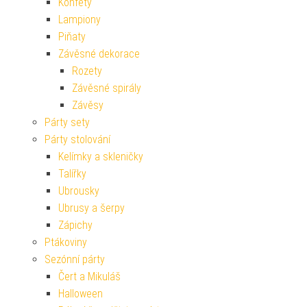
Konfety
Lampiony
Piňaty
Závěsné dekorace
Rozety
Závěsné spirály
Závěsy
Párty sety
Párty stolování
Kelímky a skleničky
Talířky
Ubrousky
Ubrusy a šerpy
Zápichy
Ptákoviny
Sezónní párty
Čert a Mikuláš
Halloween