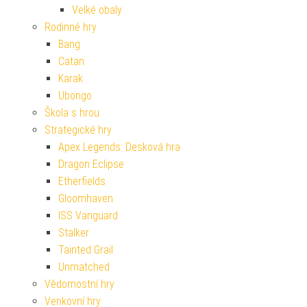
Velké obaly
Rodinné hry
Bang
Catan
Karak
Ubongo
Škola s hrou
Strategické hry
Apex Legends: Desková hra
Dragon Eclipse
Etherfields
Gloomhaven
ISS Vanguard
Stalker
Tainted Grail
Unmatched
Vědomostní hry
Venkovní hry