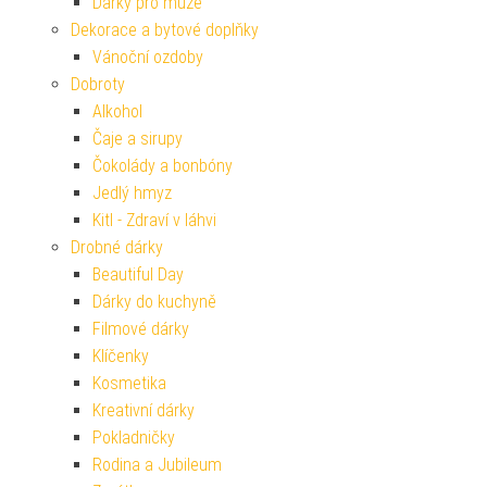
Dárky pro muže
Dekorace a bytové doplňky
Vánoční ozdoby
Dobroty
Alkohol
Čaje a sirupy
Čokolády a bonbóny
Jedlý hmyz
Kitl - Zdraví v láhvi
Drobné dárky
Beautiful Day
Dárky do kuchyně
Filmové dárky
Klíčenky
Kosmetika
Kreativní dárky
Pokladničky
Rodina a Jubileum