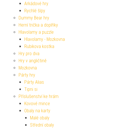
Arkádové hry
Rychlé šípy
Dummy Bear hry
Herní trička a doplňky
Hlavolamy a puzzle
Hlavolamy - Mozkovna
Rubikova kostka
Hry pro dva
Hry v angličtině
Mozkovna
Párty hry
Párty Alias
Tipni si
Příslušenství ke hrám
Kovové mince
Obaly na karty
Malé obaly
Střední obaly