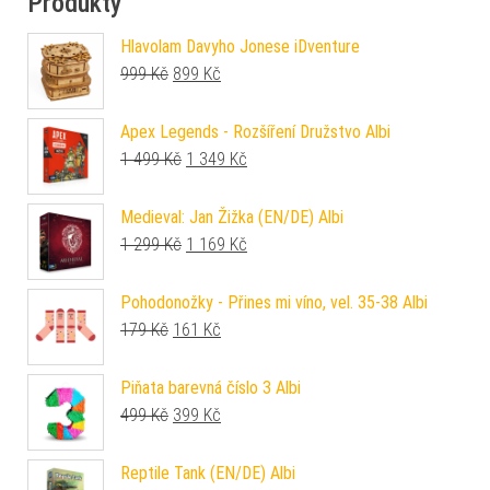
Produkty
Hlavolam Davyho Jonese iDventure
Původní cena byla: 999 Kč.
Aktuální cena je: 899 Kč.
999
Kč
899
Kč
Apex Legends - Rozšíření Družstvo Albi
Původní cena byla: 1 499 Kč.
Aktuální cena je: 1 349 Kč.
1 499
Kč
1 349
Kč
Medieval: Jan Žižka (EN/DE) Albi
Původní cena byla: 1 299 Kč.
Aktuální cena je: 1 169 Kč.
1 299
Kč
1 169
Kč
Pohodonožky - Přines mi víno, vel. 35-38 Albi
Původní cena byla: 179 Kč.
Aktuální cena je: 161 Kč.
179
Kč
161
Kč
Piňata barevná číslo 3 Albi
Původní cena byla: 499 Kč.
Aktuální cena je: 399 Kč.
499
Kč
399
Kč
Reptile Tank (EN/DE) Albi