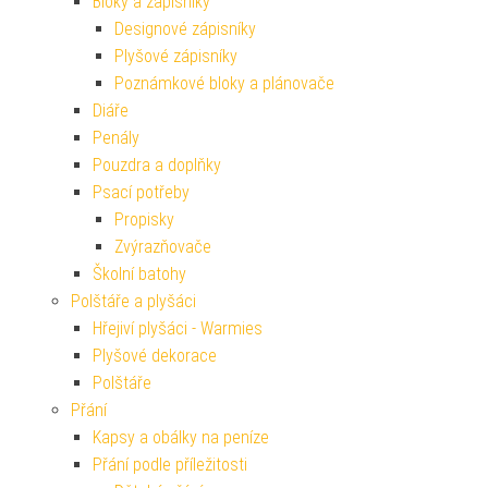
Bloky a zápisníky
Designové zápisníky
Plyšové zápisníky
Poznámkové bloky a plánovače
Diáře
Penály
Pouzdra a doplňky
Psací potřeby
Propisky
Zvýrazňovače
Školní batohy
Polštáře a plyšáci
Hřejiví plyšáci - Warmies
Plyšové dekorace
Polštáře
Přání
Kapsy a obálky na peníze
Přání podle příležitosti