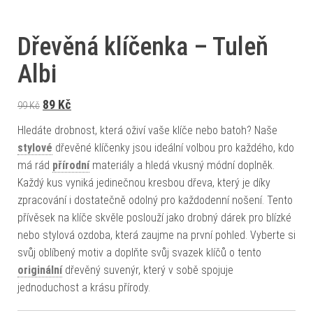
Dřevěná klíčenka – Tuleň
Albi
Původní cena byla: 99 Kč.
Aktuální cena je: 89 Kč.
89
Kč
99
Kč
Hledáte drobnost, která oživí vaše klíče nebo batoh? Naše
stylové
dřevěné klíčenky jsou ideální volbou pro každého, kdo
má rád
přírodní
materiály a hledá vkusný módní doplněk.
Každý kus vyniká jedinečnou kresbou dřeva, který je díky
zpracování i dostatečně odolný pro každodenní nošení. Tento
přívěsek na klíče skvěle poslouží jako drobný dárek pro blízké
nebo stylová ozdoba, která zaujme na první pohled. Vyberte si
svůj oblíbený motiv a doplňte svůj svazek klíčů o tento
originální
dřevěný suvenýr, který v sobě spojuje
jednoduchost a krásu přírody.