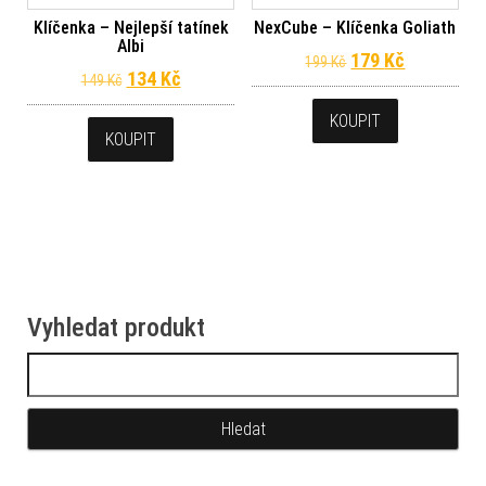
Klíčenka – Nejlepší tatínek
NexCube – Klíčenka Goliath
Albi
Původní cena byl
Aktuální c
179
Kč
199
Kč
Původní cena byla: 149 Kč.
Aktuální cena je: 134 Kč.
134
Kč
149
Kč
KOUPIT
KOUPIT
Vyhledat produkt
Vyhledávání