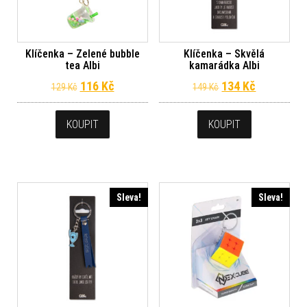
Klíčenka – Zelené bubble
Klíčenka – Skvělá
tea Albi
kamarádka Albi
Původní cena byla: 129 Kč.
Aktuální cena je: 116 Kč.
Původní cena byl
Aktuální c
116
Kč
134
Kč
129
Kč
149
Kč
KOUPIT
KOUPIT
Sleva!
Sleva!