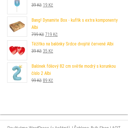
Původní cena byla: 39 Kč.
Aktuální cena je: 19 Kč.
39
Kč
19
Kč
Bang! Dynamite Box - kufřík s extra komponenty
Albi
Původní cena byla: 799 Kč.
Aktuální cena je: 719 Kč.
799
Kč
719
Kč
Těžítko na balónky Srdce dvojité červené Albi
Původní cena byla: 39 Kč.
Aktuální cena je: 35 Kč.
39
Kč
35
Kč
Balónek fóliový 82 cm světle modrý s korunkou
číslo 2 Albi
Původní cena byla: 99 Kč.
Aktuální cena je: 89 Kč.
99
Kč
89
Kč