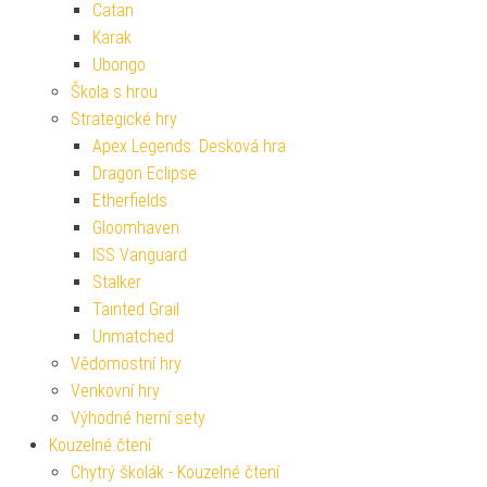
Catan
Karak
Ubongo
Škola s hrou
Strategické hry
Apex Legends: Desková hra
Dragon Eclipse
Etherfields
Gloomhaven
ISS Vanguard
Stalker
Tainted Grail
Unmatched
Vědomostní hry
Venkovní hry
Výhodné herní sety
Kouzelné čtení
Chytrý školák - Kouzelné čtení