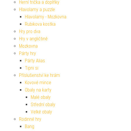
Herní trička a doplňky
Hlavolamy a puzzle
Hlavolamy - Mozkovna
Rubikova kostka
Hry pro dva
Hry v angličtině
Mozkovna
Párty hry
Párty Alias
Tipni si
Příslušenství ke hrám
Kovové mince
Obaly na karty
Malé obaly
Střední obaly
Velké obaly
Rodinné hry
Bang