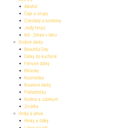
Alkohol
Čaje a sirupy
Čokolády a bonbóny
Jedlý hmyz
Kitl - Zdraví v láhvi
Drobné dárky
Beautiful Day
Dárky do kuchyně
Filmové dárky
Klíčenky
Kosmetika
Kreativní dárky
Pokladničky
Rodina a Jubileum
Zrcátka
Hrnky a lahve
Hrnky a šálky
Lahve na pití