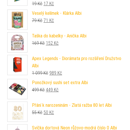
Původní cena byla: 19 Kč.
Aktuální cena je: 17 Kč.
19
Kč
17
Kč
Veselý kelímek - Klárka Albi
Původní cena byla: 79 Kč.
Aktuální cena je: 71 Kč.
79
Kč
71
Kč
Taška do kabelky - Anička Albi
Původní cena byla: 169 Kč.
Aktuální cena je: 152 Kč.
169
Kč
152
Kč
Apex Legends - Diorámata pro rozšíření Družstvo
Albi
Původní cena byla: 1 099 Kč.
Aktuální cena je: 989 Kč.
1 099
Kč
989
Kč
Ponožkový sushi set extra Albi
Původní cena byla: 499 Kč.
Aktuální cena je: 449 Kč.
499
Kč
449
Kč
Přání k narozeninám - Zlatá ražba 80 let Albi
Původní cena byla: 55 Kč.
Aktuální cena je: 50 Kč.
55
Kč
50
Kč
Svíčka dortová Neon růžovo-modrá číslo 0 Albi