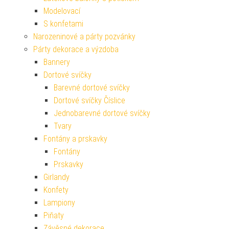
Modelovací
S konfetami
Narozeninové a párty pozvánky
Párty dekorace a výzdoba
Bannery
Dortové svíčky
Barevné dortové svíčky
Dortové svíčky Číslice
Jednobarevné dortové svíčky
Tvary
Fontány a prskavky
Fontány
Prskavky
Girlandy
Konfety
Lampiony
Piňaty
Závěsné dekorace