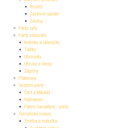
Rozety
Závěsné spirály
Závěsy
Párty sety
Párty stolování
Kelímky a skleničky
Talířky
Ubrousky
Ubrusy a šerpy
Zápichy
Ptákoviny
Sezónní párty
Čert a Mikuláš
Halloween
Pálení čarodějnic - párty
Tematické oslavy
Svatba a rozlučka