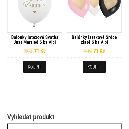
Balónky latexové Svatba
Balónky latexové Srdce
Just Married 6 ks Albi
zlaté 6 ks Albi
Původní cena byla: 79 Kč.
Aktuální cena je: 71 Kč.
Původní cena byl
Aktuální ce
71
Kč
71
Kč
79
Kč
79
Kč
KOUPIT
KOUPIT
Vyhledat produkt
Vyhledávání