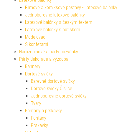
Latexové balónky
Filmové a komiksové postavy - Latexové balónky
Jednobarevné latexové balónky
Latexové balónky s českým textem
Latexové balónky s potiskem
Modelovací
S konfetami
Narozeninové a párty pozvánky
Párty dekorace a výzdoba
Bannery
Dortové svíčky
Barevné dortové svíčky
Dortové svíčky Číslice
Jednobarevné dortové svíčky
Tvary
Fontány a prskavky
Fontány
Prskavky