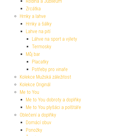
Rodina a Jubileum
Zrcátka
Hrnky a lahve
Hrnky a šálky
Lahve na pití
Láhve na sport a výlety
Termosky
Můj bar
Placatky
Potřeby pro vinaře
Kolekce Mužská záležitost
Kolekce Originál
Me to You
Me to You dobroty a doplňky
Me to You plyšáci a polštáře
Oblečení a doplňky
Domácí obuv
Ponožky