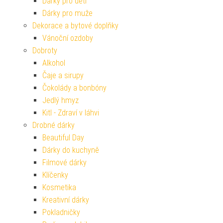
Dárky pro děti
Dárky pro muže
Dekorace a bytové doplňky
Vánoční ozdoby
Dobroty
Alkohol
Čaje a sirupy
Čokolády a bonbóny
Jedlý hmyz
Kitl - Zdraví v láhvi
Drobné dárky
Beautiful Day
Dárky do kuchyně
Filmové dárky
Klíčenky
Kosmetika
Kreativní dárky
Pokladničky