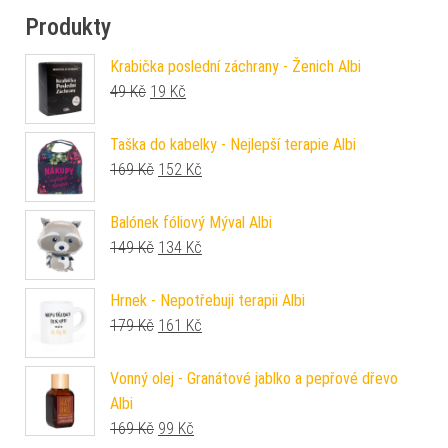
Produkty
Krabička poslední záchrany - Ženich Albi
Původní cena byla: 49 Kč.
Aktuální cena je: 19 Kč.
49
Kč
19
Kč
Taška do kabelky - Nejlepší terapie Albi
Původní cena byla: 169 Kč.
Aktuální cena je: 152 Kč.
169
Kč
152
Kč
Balónek fóliový Mýval Albi
Původní cena byla: 149 Kč.
Aktuální cena je: 134 Kč.
149
Kč
134
Kč
Hrnek - Nepotřebuji terapii Albi
Původní cena byla: 179 Kč.
Aktuální cena je: 161 Kč.
179
Kč
161
Kč
Vonný olej - Granátové jablko a pepřové dřevo
Albi
Původní cena byla: 169 Kč.
Aktuální cena je: 99 Kč.
169
Kč
99
Kč