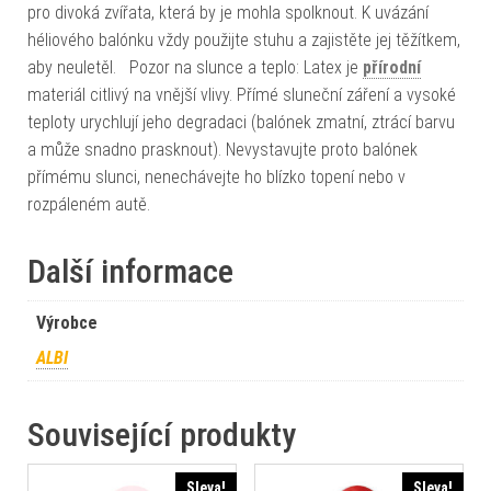
pro divoká zvířata, která by je mohla spolknout. K uvázání
héliového balónku vždy použijte stuhu a zajistěte jej těžítkem,
aby neuletěl. Pozor na slunce a teplo: Latex je
přírodní
materiál citlivý na vnější vlivy. Přímé sluneční záření a vysoké
teploty urychlují jeho degradaci (balónek zmatní, ztrácí barvu
a může snadno prasknout). Nevystavujte proto balónek
přímému slunci, nenechávejte ho blízko topení nebo v
rozpáleném autě.
Další informace
Výrobce
ALBI
Související produkty
Sleva!
Sleva!