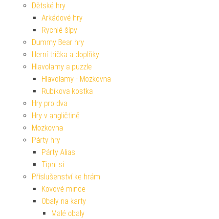
Dětské hry
Arkádové hry
Rychlé šípy
Dummy Bear hry
Herní trička a doplňky
Hlavolamy a puzzle
Hlavolamy - Mozkovna
Rubikova kostka
Hry pro dva
Hry v angličtině
Mozkovna
Párty hry
Párty Alias
Tipni si
Příslušenství ke hrám
Kovové mince
Obaly na karty
Malé obaly