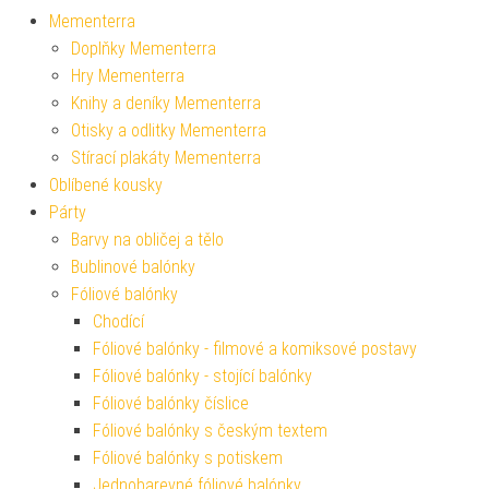
Mementerra
Doplňky Mementerra
Hry Mementerra
Knihy a deníky Mementerra
Otisky a odlitky Mementerra
Stírací plakáty Mementerra
Oblíbené kousky
Párty
Barvy na obličej a tělo
Bublinové balónky
Fóliové balónky
Chodící
Fóliové balónky - filmové a komiksové postavy
Fóliové balónky - stojící balónky
Fóliové balónky číslice
Fóliové balónky s českým textem
Fóliové balónky s potiskem
Jednobarevné fóliové balónky