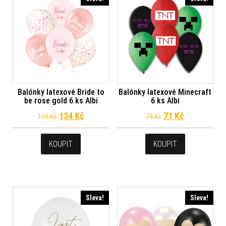
Balónky latexové Bride to
Balónky latexové Minecraft
be rose gold 6 ks Albi
6 ks Albi
Původní cena byla: 149 Kč.
Aktuální cena je: 134 Kč.
Původní cena byl
Aktuální ce
134
Kč
71
Kč
149
Kč
79
Kč
KOUPIT
KOUPIT
Sleva!
Sleva!