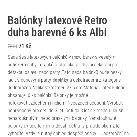
Balónky latexové Retro
duha barevné 6 ks Albi
Původní cena byla: 79 Kč.
Aktuální cena je: 71 Kč.
71
Kč
79
Kč
Sada šesti latexových balónků v mixu barev s veselým
potiskem duhy, mráčků a sluníčka je ideální dekorací pro
dětskou oslavu nebo párty. Tato sada balónků bude hezky
ladit s duhovými párty
doplňky
a dekotracemi z kategorie
Jednorožec. Velikost/rozměr: 27,5 cm Materiál: latex Balení
obsahuje: 6 ks balónků Balónky je možné
nafukovat vzduchem i heliem. Nebezpečí udušení: Výrobek
není vhodný pro děti do 3 let. Děti do 8 let se mohou udusit
nenafouknutými nebo prasklými balónky. Nenafouknuté
balónky ukládejte mimo dosah dětí a ty prasklé okamžitě
vyhoďte. Vždy je nutný dohled dospělé osoby. Upozornění na