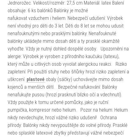
Jednorožec. Velikost/rozměr: 27,5 cm Materiál: latex Balení
obsahuje: 6 ks balónků Balónky je možné
nafukovat vzduchem i heliem. Nebezpečí udušení: Výrobek
není vhodný pro děti do 3 let. Děti do 8 let se mohou udusit
nenafouknutými nebo prasklými balónky. Nenafouknuté
balónky ukládejte mimo dosah dětí a ty prasklé okamžitě
vyhoďte. Vždy je nutný dohled dospělé osoby. Upozornění na
alergie: Výrobek je vyroben z přírodního kaučuku (latexu),
který může u citlivých osob vyvolat alergickou reakci. Riziko
zapletení: Při použití stuhy nebo šňůrky hrozí riziko zapletení a
uškrcení.
plastové
obaly (sáčky) uchovávejte mimo dosah
kojenců a menších dětí. Bezpečné nafukování: Balónky
nenafukujte pusou (hrozí prasknutí blízko očí a vdechnutí).
Vždy použijte k tomu určené pomůcky, jako je ruční
pumpička, kompresor nebo helium. Pozor na helium: Helium
nikdy nevdechujte, hrozí vážné riziko udušení! Ochrana
přírody: Balónky nikdy nevypouštějte do volné přírody. Prasklé
nebo splasklé latexové zbytky představují vážné nebezpečí