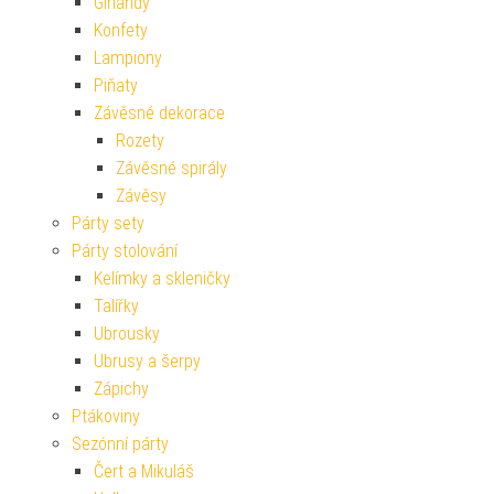
Girlandy
Konfety
Lampiony
Piňaty
Závěsné dekorace
Rozety
Závěsné spirály
Závěsy
Párty sety
Párty stolování
Kelímky a skleničky
Talířky
Ubrousky
Ubrusy a šerpy
Zápichy
Ptákoviny
Sezónní párty
Čert a Mikuláš