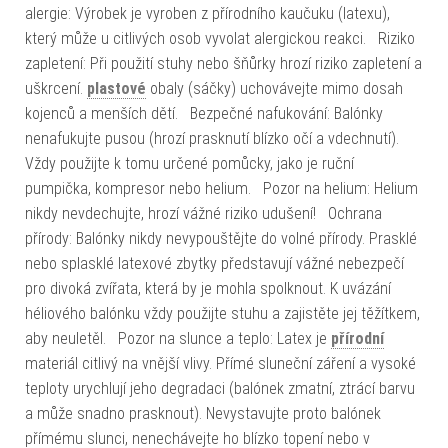
alergie: Výrobek je vyroben z přírodního kaučuku (latexu),
který může u citlivých osob vyvolat alergickou reakci. Riziko
zapletení: Při použití stuhy nebo šňůrky hrozí riziko zapletení a
uškrcení.
plastové
obaly (sáčky) uchovávejte mimo dosah
kojenců a menších dětí. Bezpečné nafukování: Balónky
nenafukujte pusou (hrozí prasknutí blízko očí a vdechnutí).
Vždy použijte k tomu určené pomůcky, jako je ruční
pumpička, kompresor nebo helium. Pozor na helium: Helium
nikdy nevdechujte, hrozí vážné riziko udušení! Ochrana
přírody: Balónky nikdy nevypouštějte do volné přírody. Prasklé
nebo splasklé latexové zbytky představují vážné nebezpečí
pro divoká zvířata, která by je mohla spolknout. K uvázání
héliového balónku vždy použijte stuhu a zajistěte jej těžítkem,
aby neuletěl. Pozor na slunce a teplo: Latex je
přírodní
materiál citlivý na vnější vlivy. Přímé sluneční záření a vysoké
teploty urychlují jeho degradaci (balónek zmatní, ztrácí barvu
a může snadno prasknout). Nevystavujte proto balónek
přímému slunci, nenechávejte ho blízko topení nebo v