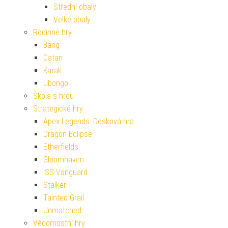
Střední obaly
Velké obaly
Rodinné hry
Bang
Catan
Karak
Ubongo
Škola s hrou
Strategické hry
Apex Legends: Desková hra
Dragon Eclipse
Etherfields
Gloomhaven
ISS Vanguard
Stalker
Tainted Grail
Unmatched
Vědomostní hry