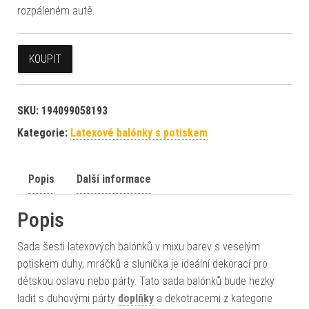
rozpáleném autě.
KOUPIT
SKU:
194099058193
Kategorie:
Latexové balónky s potiskem
Popis
Další informace
Popis
Sada šesti latexových balónků v mixu barev s veselým
potiskem duhy, mráčků a sluníčka je ideální dekorací pro
dětskou oslavu nebo párty. Tato sada balónků bude hezky
ladit s duhovými párty
doplňky
a dekotracemi z kategorie