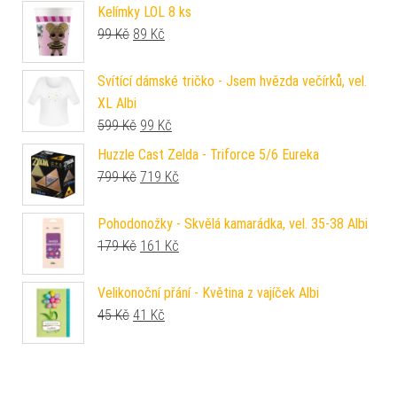
Kelímky LOL 8 ks
Původní cena byla: 99 Kč.
Aktuální cena je: 89 Kč.
99
Kč
89
Kč
Svítící dámské tričko - Jsem hvězda večírků, vel.
XL Albi
Původní cena byla: 599 Kč.
Aktuální cena je: 99 Kč.
599
Kč
99
Kč
Huzzle Cast Zelda - Triforce 5/6 Eureka
Původní cena byla: 799 Kč.
Aktuální cena je: 719 Kč.
799
Kč
719
Kč
Pohodonožky - Skvělá kamarádka, vel. 35-38 Albi
Původní cena byla: 179 Kč.
Aktuální cena je: 161 Kč.
179
Kč
161
Kč
Velikonoční přání - Květina z vajíček Albi
Původní cena byla: 45 Kč.
Aktuální cena je: 41 Kč.
45
Kč
41
Kč