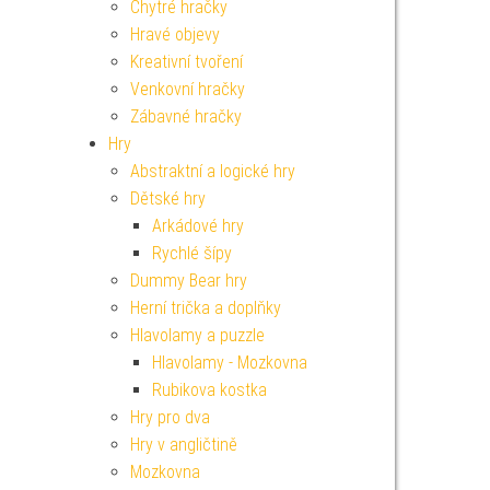
Chytré hračky
Hravé objevy
Kreativní tvoření
Venkovní hračky
Zábavné hračky
Hry
Abstraktní a logické hry
Dětské hry
Arkádové hry
Rychlé šípy
Dummy Bear hry
Herní trička a doplňky
Hlavolamy a puzzle
Hlavolamy - Mozkovna
Rubikova kostka
Hry pro dva
Hry v angličtině
Mozkovna