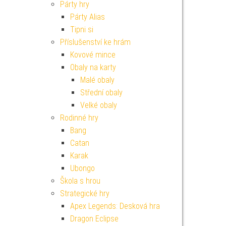
Párty hry
Párty Alias
Tipni si
Příslušenství ke hrám
Kovové mince
Obaly na karty
Malé obaly
Střední obaly
Velké obaly
Rodinné hry
Bang
Catan
Karak
Ubongo
Škola s hrou
Strategické hry
Apex Legends: Desková hra
Dragon Eclipse