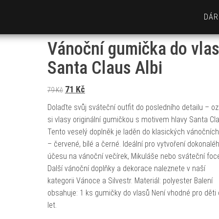
DÁR
Vánoční gumička do vla
Santa Claus Albi
Původní cena byla: 79 Kč.
Aktuální cena je: 71 Kč.
71
Kč
79
Kč
Dolaďte svůj sváteční outfit do posledního detailu – o
si vlasy originální gumičkou s motivem hlavy Santa Cl
Tento veselý doplněk je laděn do klasických vánočníc
– červené, bílé a černé. Ideální pro vytvoření dokonalé
účesu na vánoční večírek, Mikuláše nebo sváteční foce
Další vánoční doplňky a dekorace naleznete v naší
kategorii Vánoce a Silvestr. Materiál: polyester Balení
obsahuje: 1 ks gumičky do vlasů Není vhodné pro děti
let.