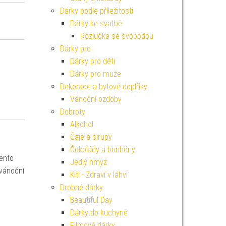
Dárky podle příležitosti
Dárky ke svatbě
Rozlučka se svobodou
Dárky pro
Dárky pro děti
Dárky pro muže
Dekorace a bytové doplňky
Vánoční ozdoby
Dobroty
Alkohol
Čaje a sirupy
Čokolády a bonbóny
Tento
Jedlý hmyz
 vánoční
Kitl - Zdraví v láhvi
Drobné dárky
Beautiful Day
Dárky do kuchyně
Filmové dárky