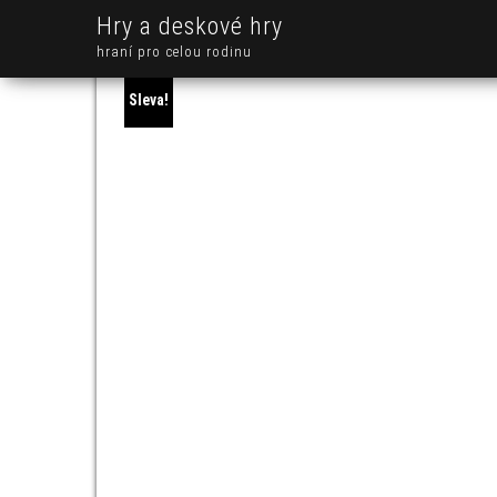
Hry a deskové hry
hraní pro celou rodinu
Sleva!