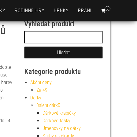
0
KY
RODINNÉ HRY
HRNKY
PŘÁNÍ
Vyhledat produkt
sů
Vyhledávání
zdobte
Kategorie produktu
ause!
h barev
Akční ceny
ho
Za 49
ní.
Dárky
Balení dárků
Dárkové krabičky
 do 14
Dárkové tašky
Jmenovky na dárky
Stuhy a kokardy