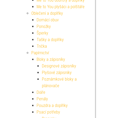
Me to You dobroty a doplňky
Me to You plyšáci a polštáře
Oblečení a doplňky
Domácí obuv
Ponožky
Šperky
Tašky a doplňky
Trička
Papírnictví
Bloky a zápisníky
Designové zápisníky
Plyšové zápisníky
Poznámkové bloky a
plánovače
Diáře
Penály
Pouzdra a doplňky
Psací potřeby