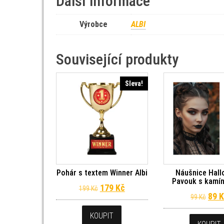
Další informace
Výrobce
ALBI
Související produkty
Sleva!
Pohár s textem Winner Albi
Náušnice Hal
Pavouk s kamín
Původní cena byla: 199 Kč.
Aktuální cena je: 179 Kč.
179
Kč
199
Kč
Půvo
89
K
99
Kč
KOUPIT