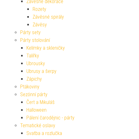
Závěsné dekorace
Rozety
Závěsné spirály
Závěsy
Párty sety
Párty stolování
Kelímky a skleničky
Talířky
Ubrousky
Ubrusy a šerpy
Zápichy
Ptákoviny
Sezónní párty
Čert a Mikuláš
Halloween
Pálení čarodějnic - párty
Tematické oslavy
Svatba a rozlučka