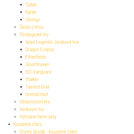
Catan
Karak
Ubongo
Škola s hrou
Strategické hry
Apex Legends: Desková hra
Dragon Eclipse
Etherfields
Gloomhaven
ISS Vanguard
Stalker
Tainted Grail
Unmatched
Vědomostní hry
Venkovní hry
Výhodné herní sety
Kouzelné čtení
Chytrý školák - Kouzelné čtení