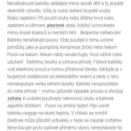
Nenafouknuté balónky ukládejte mimo dosah dětí a ty prasklé
okamžitě vyhoďte. Vždy je nutný dohled dospělé osoby.
Riziko zapletení: Při použití stuhy nebo šňůrky hrozí riziko
zapletení a uškrcení.
plastové
obaly (sáčky) uchovávejte
mimo dosah kojenců a menších dětí. Bezpečné nafukování:
Balónky nenafukujte pusou. Vždy použijte k tomu určené
pomůcky, jako je pumpička, kompresor, brčko nebo helium.
Pozor na helium: Helium nikdy nevdechujte, hrozí vážné riziko
udušení! Elektřina, bouřky a ochrana přírody: Fóliové balónky
vodí elektrický proud a mohou přitahovat blesky. Udržujte je v
bezpečné vzdálenosti od elektrického vedení a nikdy s nimi
nemanipulujte venku během bouřky. Balónky nevypouštějte
do volné přírody – mohou způsobit výpadek proudu a ohrožují
zvířata
. K uvázání používejte nekovovou stuhu a balónek
zajistěte těžítkem. Pozor na změny teplot: Plyn uvnitř
balónku reaguje na okolní teplotu. V chladu se smrští
(balónek může působit vyfoukle), v teple se naopak roztáhne.
Nevystavujte proto balónek přímému slunci, nenechávejte ho