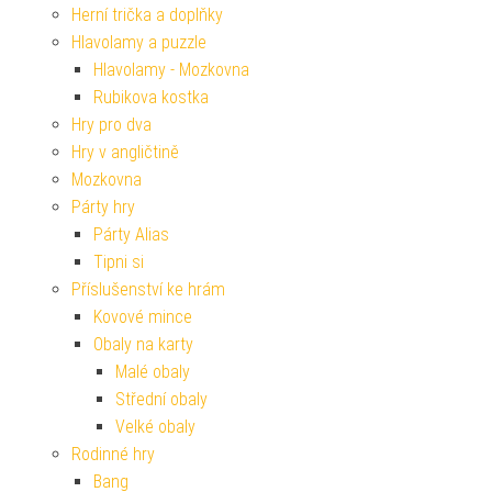
Herní trička a doplňky
Hlavolamy a puzzle
Hlavolamy - Mozkovna
Rubikova kostka
Hry pro dva
Hry v angličtině
Mozkovna
Párty hry
Párty Alias
Tipni si
Příslušenství ke hrám
Kovové mince
Obaly na karty
Malé obaly
Střední obaly
Velké obaly
Rodinné hry
Bang