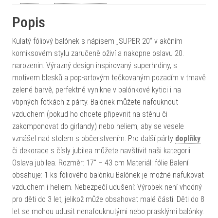
Popis
Kulatý fóliový balónek s nápisem „SUPER 20“ v akčním
komiksovém stylu zaručeně oživí a nakopne oslavu 20.
narozenin. Výrazný design inspirovaný superhrdiny, s
motivem blesků a pop-artovým tečkovaným pozadím v tmavě
zelené barvě, perfektně vynikne v balónkové kytici i na
vtipných fotkách z párty. Balónek můžete nafouknout
vzduchem (pokud ho chcete připevnit na stěnu či
zakomponovat do girlandy) nebo heliem, aby se vesele
vznášel nad stolem s občerstvením. Pro další párty
doplňky
či dekorace s čísly jubilea můžete navštívit naši kategorii
Oslava jubilea. Rozměr: 17" – 43 cm Materiál: fólie Balení
obsahuje: 1 ks fóliového balónku Balónek je možné nafukovat
vzduchem i heliem. Nebezpečí udušení: Výrobek není vhodný
pro děti do 3 let, jelikož může obsahovat malé části. Děti do 8
let se mohou udusit nenafouknutými nebo prasklými balónky.