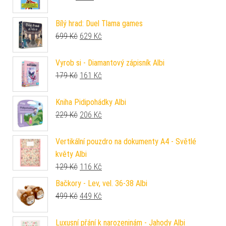
Bílý hrad: Duel Tlama games
Původní cena byla: 699 Kč.
Aktuální cena je: 629 Kč.
699
Kč
629
Kč
Vyrob si - Diamantový zápisník Albi
Původní cena byla: 179 Kč.
Aktuální cena je: 161 Kč.
179
Kč
161
Kč
Kniha Pidipohádky Albi
Původní cena byla: 229 Kč.
Aktuální cena je: 206 Kč.
229
Kč
206
Kč
Vertikální pouzdro na dokumenty A4 - Světlé
květy Albi
Původní cena byla: 129 Kč.
Aktuální cena je: 116 Kč.
129
Kč
116
Kč
Bačkory - Lev, vel. 36-38 Albi
Původní cena byla: 499 Kč.
Aktuální cena je: 449 Kč.
499
Kč
449
Kč
Luxusní přání k narozeninám - Jahody Albi