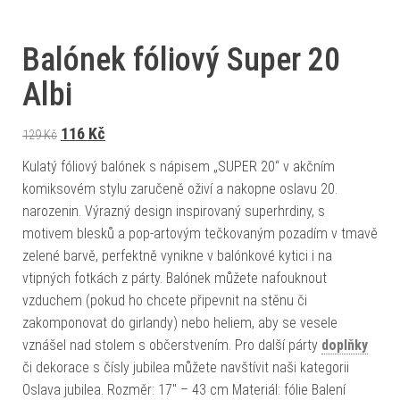
Balónek fóliový Super 20
Albi
Původní cena byla: 129 Kč.
Aktuální cena je: 116 Kč.
116
Kč
129
Kč
Kulatý fóliový balónek s nápisem „SUPER 20“ v akčním
komiksovém stylu zaručeně oživí a nakopne oslavu 20.
narozenin. Výrazný design inspirovaný superhrdiny, s
motivem blesků a pop-artovým tečkovaným pozadím v tmavě
zelené barvě, perfektně vynikne v balónkové kytici i na
vtipných fotkách z párty. Balónek můžete nafouknout
vzduchem (pokud ho chcete připevnit na stěnu či
zakomponovat do girlandy) nebo heliem, aby se vesele
vznášel nad stolem s občerstvením. Pro další párty
doplňky
či dekorace s čísly jubilea můžete navštívit naši kategorii
Oslava jubilea. Rozměr: 17" – 43 cm Materiál: fólie Balení