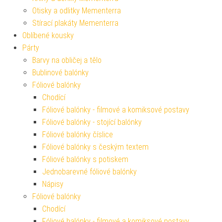
Otisky a odlitky Mementerra
Stírací plakáty Mementerra
Oblíbené kousky
Párty
Barvy na obličej a tělo
Bublinové balónky
Fóliové balónky
Chodící
Fóliové balónky - filmové a komiksové postavy
Fóliové balónky - stojící balónky
Fóliové balónky číslice
Fóliové balónky s českým textem
Fóliové balónky s potiskem
Jednobarevné fóliové balónky
Nápisy
Fóliové balónky
Chodící
Fóliové balónky - filmové a komiksové postavy