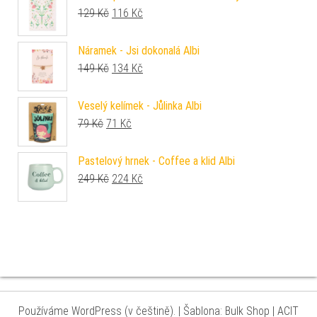
Původní cena byla: 129 Kč.
Aktuální cena je: 116 Kč.
129
Kč
116
Kč
Náramek - Jsi dokonalá Albi
Původní cena byla: 149 Kč.
Aktuální cena je: 134 Kč.
149
Kč
134
Kč
Veselý kelímek - Jůlinka Albi
Původní cena byla: 79 Kč.
Aktuální cena je: 71 Kč.
79
Kč
71
Kč
Pastelový hrnek - Coffee a klid Albi
Původní cena byla: 249 Kč.
Aktuální cena je: 224 Kč.
249
Kč
224
Kč
Používáme WordPress (v češtině).
|
Šablona: Bulk Shop
| ACIT