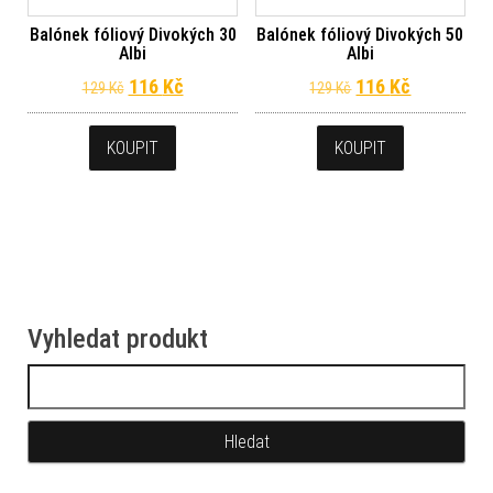
Balónek fóliový Divokých 30
Balónek fóliový Divokých 50
Albi
Albi
Původní cena byla: 129 Kč.
Aktuální cena je: 116 Kč.
Původní cena byl
Aktuální c
116
Kč
116
Kč
129
Kč
129
Kč
KOUPIT
KOUPIT
Vyhledat produkt
Vyhledávání