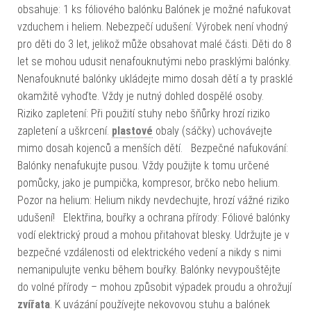
obsahuje: 1 ks fóliového balónku Balónek je možné nafukovat
vzduchem i heliem. Nebezpečí udušení: Výrobek není vhodný
pro děti do 3 let, jelikož může obsahovat malé části. Děti do 8
let se mohou udusit nenafouknutými nebo prasklými balónky.
Nenafouknuté balónky ukládejte mimo dosah dětí a ty prasklé
okamžitě vyhoďte. Vždy je nutný dohled dospělé osoby.
Riziko zapletení: Při použití stuhy nebo šňůrky hrozí riziko
zapletení a uškrcení.
plastové
obaly (sáčky) uchovávejte
mimo dosah kojenců a menších dětí. Bezpečné nafukování:
Balónky nenafukujte pusou. Vždy použijte k tomu určené
pomůcky, jako je pumpička, kompresor, brčko nebo helium.
Pozor na helium: Helium nikdy nevdechujte, hrozí vážné riziko
udušení! Elektřina, bouřky a ochrana přírody: Fóliové balónky
vodí elektrický proud a mohou přitahovat blesky. Udržujte je v
bezpečné vzdálenosti od elektrického vedení a nikdy s nimi
nemanipulujte venku během bouřky. Balónky nevypouštějte
do volné přírody – mohou způsobit výpadek proudu a ohrožují
zvířata
. K uvázání používejte nekovovou stuhu a balónek