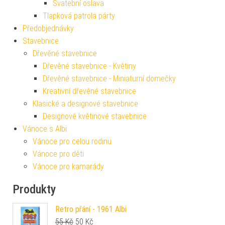
Svatební oslava
Tlapková patrola párty
Předobjednávky
Stavebnice
Dřevěné stavebnice
Dřevěné stavebnice - Květiny
Dřevěné stavebnice - Miniaturní domečky
Kreativní dřevěné stavebnice
Klasické a designové stavebnice
Designové květinové stavebnice
Vánoce s Albi
Vánoce pro celou rodinu
Vánoce pro děti
Vánoce pro kamarády
Produkty
Retro přání - 1961 Albi
Původní cena byla: 55 Kč.
Aktuální cena je: 50 Kč.
55
Kč
50
Kč