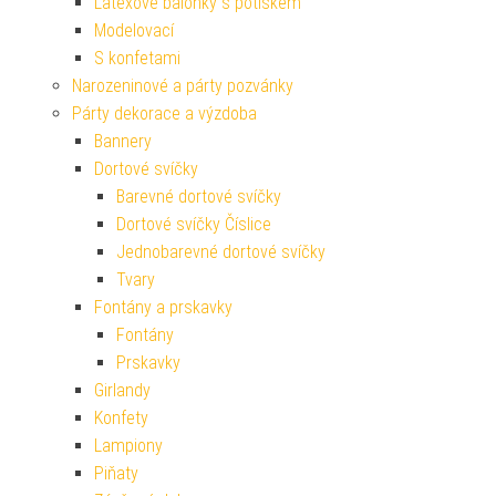
Latexové balónky s potiskem
Modelovací
S konfetami
Narozeninové a párty pozvánky
Párty dekorace a výzdoba
Bannery
Dortové svíčky
Barevné dortové svíčky
Dortové svíčky Číslice
Jednobarevné dortové svíčky
Tvary
Fontány a prskavky
Fontány
Prskavky
Girlandy
Konfety
Lampiony
Piňaty