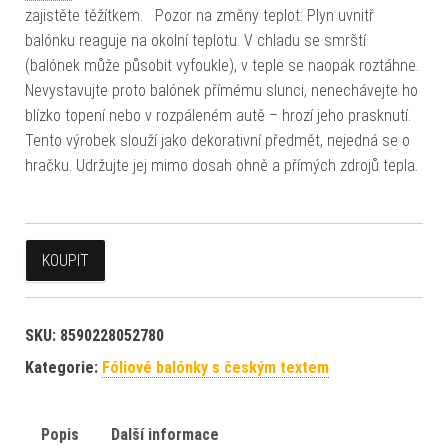
zajistěte těžítkem. Pozor na změny teplot: Plyn uvnitř
balónku reaguje na okolní teplotu. V chladu se smrští
(balónek může působit vyfoukle), v teple se naopak roztáhne.
Nevystavujte proto balónek přímému slunci, nenechávejte ho
blízko topení nebo v rozpáleném autě – hrozí jeho prasknutí.
Tento výrobek slouží jako dekorativní předmět, nejedná se o
hračku. Udržujte jej mimo dosah ohně a přímých zdrojů tepla.
KOUPIT
SKU:
8590228052780
Kategorie:
Fóliové balónky s českým textem
Popis
Další informace