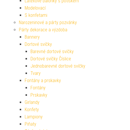
Latexové balónky s potiskem
Modelovací
S konfetami
Narozeninové a párty pozvánky
Párty dekorace a výzdoba
Bannery
Dortové svíčky
Barevné dortové svíčky
Dortové svíčky Číslice
Jednobarevné dortové svíčky
Tvary
Fontány a prskavky
Fontány
Prskavky
Girlandy
Konfety
Lampiony
Piňaty