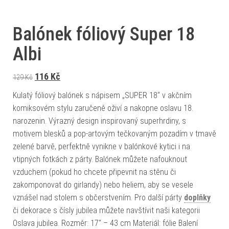
Balónek fóliový Super 18
Albi
Původní cena byla: 129 Kč.
Aktuální cena je: 116 Kč.
116
Kč
129
Kč
Kulatý fóliový balónek s nápisem „SUPER 18“ v akčním
komiksovém stylu zaručeně oživí a nakopne oslavu 18.
narozenin. Výrazný design inspirovaný superhrdiny, s
motivem blesků a pop-artovým tečkovaným pozadím v tmavě
zelené barvě, perfektně vynikne v balónkové kytici i na
vtipných fotkách z párty. Balónek můžete nafouknout
vzduchem (pokud ho chcete připevnit na stěnu či
zakomponovat do girlandy) nebo heliem, aby se vesele
vznášel nad stolem s občerstvením. Pro další párty
doplňky
či dekorace s čísly jubilea můžete navštívit naši kategorii
Oslava jubilea. Rozměr: 17" – 43 cm Materiál: fólie Balení