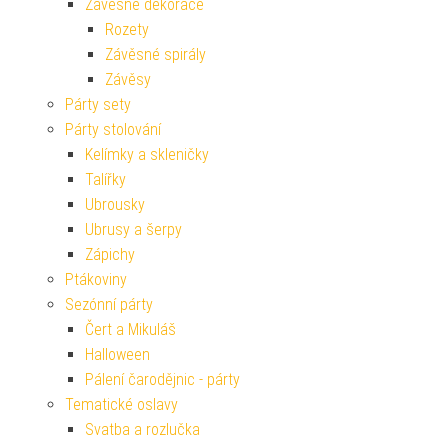
Závěsné dekorace
Rozety
Závěsné spirály
Závěsy
Párty sety
Párty stolování
Kelímky a skleničky
Talířky
Ubrousky
Ubrusy a šerpy
Zápichy
Ptákoviny
Sezónní párty
Čert a Mikuláš
Halloween
Pálení čarodějnic - párty
Tematické oslavy
Svatba a rozlučka