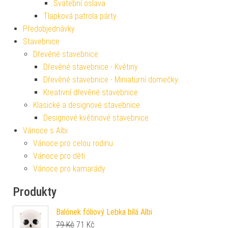
Svatební oslava
Tlapková patrola párty
Předobjednávky
Stavebnice
Dřevěné stavebnice
Dřevěné stavebnice - Květiny
Dřevěné stavebnice - Miniaturní domečky
Kreativní dřevěné stavebnice
Klasické a designové stavebnice
Designové květinové stavebnice
Vánoce s Albi
Vánoce pro celou rodinu
Vánoce pro děti
Vánoce pro kamarády
Produkty
Balónek fóliový Lebka bílá Albi
Původní cena byla: 79 Kč.
Aktuální cena je: 71 Kč.
79
Kč
71
Kč