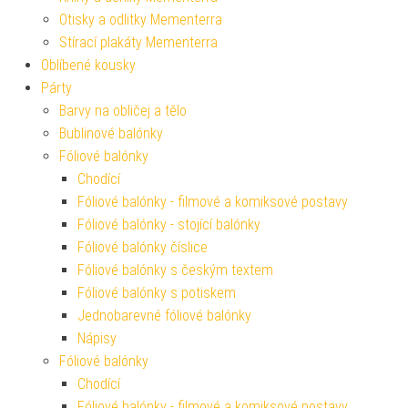
Otisky a odlitky Mementerra
Stírací plakáty Mementerra
Oblíbené kousky
Párty
Barvy na obličej a tělo
Bublinové balónky
Fóliové balónky
Chodící
Fóliové balónky - filmové a komiksové postavy
Fóliové balónky - stojící balónky
Fóliové balónky číslice
Fóliové balónky s českým textem
Fóliové balónky s potiskem
Jednobarevné fóliové balónky
Nápisy
Fóliové balónky
Chodící
Fóliové balónky - filmové a komiksové postavy