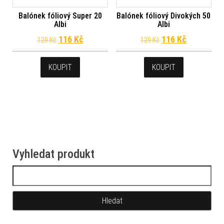
Balónek fóliový Super 20
Balónek fóliový Divokých 50
Albi
Albi
Původní cena byla: 129 Kč.
Aktuální cena je: 116 Kč.
Původní cena byl
Aktuální c
116
Kč
116
Kč
129
Kč
129
Kč
KOUPIT
KOUPIT
Vyhledat produkt
Vyhledávání