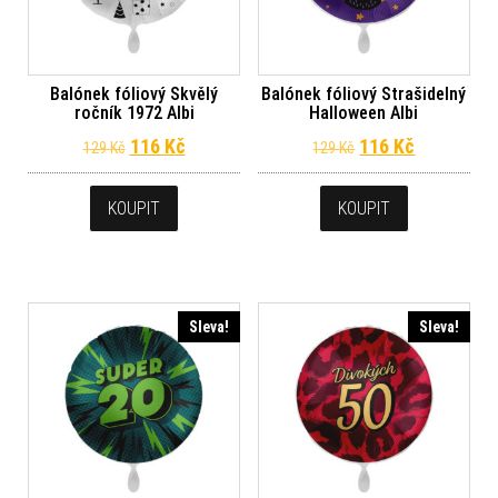
Balónek fóliový Skvělý
Balónek fóliový Strašidelný
ročník 1972 Albi
Halloween Albi
Původní cena byla: 129 Kč.
Aktuální cena je: 116 Kč.
Původní cena byl
Aktuální c
116
Kč
116
Kč
129
Kč
129
Kč
KOUPIT
KOUPIT
Sleva!
Sleva!