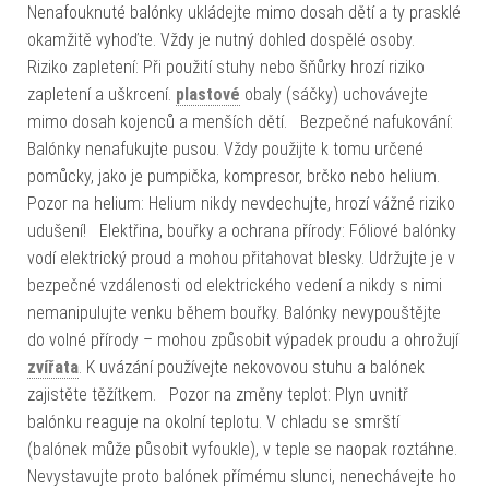
Nenafouknuté balónky ukládejte mimo dosah dětí a ty prasklé
okamžitě vyhoďte. Vždy je nutný dohled dospělé osoby.
Riziko zapletení: Při použití stuhy nebo šňůrky hrozí riziko
zapletení a uškrcení.
plastové
obaly (sáčky) uchovávejte
mimo dosah kojenců a menších dětí. Bezpečné nafukování:
Balónky nenafukujte pusou. Vždy použijte k tomu určené
pomůcky, jako je pumpička, kompresor, brčko nebo helium.
Pozor na helium: Helium nikdy nevdechujte, hrozí vážné riziko
udušení! Elektřina, bouřky a ochrana přírody: Fóliové balónky
vodí elektrický proud a mohou přitahovat blesky. Udržujte je v
bezpečné vzdálenosti od elektrického vedení a nikdy s nimi
nemanipulujte venku během bouřky. Balónky nevypouštějte
do volné přírody – mohou způsobit výpadek proudu a ohrožují
zvířata
. K uvázání používejte nekovovou stuhu a balónek
zajistěte těžítkem. Pozor na změny teplot: Plyn uvnitř
balónku reaguje na okolní teplotu. V chladu se smrští
(balónek může působit vyfoukle), v teple se naopak roztáhne.
Nevystavujte proto balónek přímému slunci, nenechávejte ho