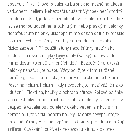
obsahuje: 1 ks fóliového balónku Balónek je možné nafukovat
vzduchem i heliem. Nebezpečí udušení: Výrobek není vhodný
pro děti do 3 let, jelikož může obsahovat malé části. Děti do 8
let se mohou udusit nenafouknutými nebo prasklými balónky.
Nenafouknuté balónky ukládejte mimo dosah dětí a ty prasklé
okamžitě vyhoďte. Vždy je nutný dohled dospělé osoby.
Riziko zapletení: Při použití stuhy nebo šňůrky hrozí riziko
zapletení a uškrcení.
plastové
obaly (sáčky) uchovávejte
mimo dosah kojenců a menších dětí. Bezpečné nafukování:
Balónky nenafukujte pusou. Vždy použijte k tomu určené
pomůcky, jako je pumpička, kompresor, brčko nebo helium.
Pozor na helium: Helium nikdy nevdechujte, hrozí vážné riziko
udušení! Elektřina, bouřky a ochrana přírody: Fóliové balónky
vodí elektrický proud a mohou přitahovat blesky. Udržujte je v
bezpečné vzdálenosti od elektrického vedení a nikdy s nimi
nemanipulujte venku během bouřky. Balónky nevypouštějte
do volné přírody – mohou způsobit výpadek proudu a ohrožují
zvířata
. K uvázání používejte nekovovou stuhu a balónek