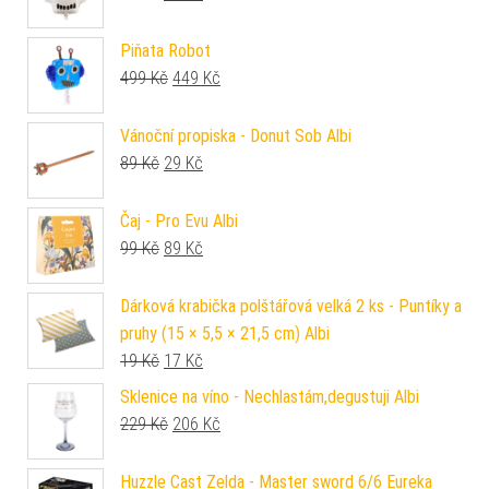
Piňata Robot
Původní cena byla: 499 Kč.
Aktuální cena je: 449 Kč.
499
Kč
449
Kč
Vánoční propiska - Donut Sob Albi
Původní cena byla: 89 Kč.
Aktuální cena je: 29 Kč.
89
Kč
29
Kč
Čaj - Pro Evu Albi
Původní cena byla: 99 Kč.
Aktuální cena je: 89 Kč.
99
Kč
89
Kč
Dárková krabička polštářová velká 2 ks - Puntíky a
pruhy (15 × 5,5 × 21,5 cm) Albi
Původní cena byla: 19 Kč.
Aktuální cena je: 17 Kč.
19
Kč
17
Kč
Sklenice na víno - Nechlastám,degustuji Albi
Původní cena byla: 229 Kč.
Aktuální cena je: 206 Kč.
229
Kč
206
Kč
Huzzle Cast Zelda - Master sword 6/6 Eureka