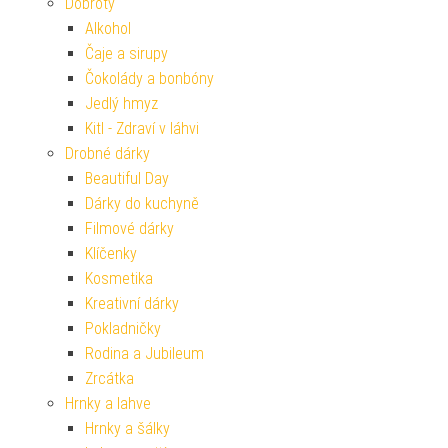
Dobroty
Alkohol
Čaje a sirupy
Čokolády a bonbóny
Jedlý hmyz
Kitl - Zdraví v láhvi
Drobné dárky
Beautiful Day
Dárky do kuchyně
Filmové dárky
Klíčenky
Kosmetika
Kreativní dárky
Pokladničky
Rodina a Jubileum
Zrcátka
Hrnky a lahve
Hrnky a šálky