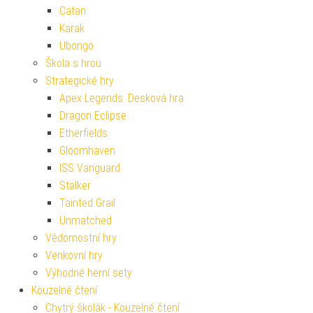
Catan
Karak
Ubongo
Škola s hrou
Strategické hry
Apex Legends: Desková hra
Dragon Eclipse
Etherfields
Gloomhaven
ISS Vanguard
Stalker
Tainted Grail
Unmatched
Vědomostní hry
Venkovní hry
Výhodné herní sety
Kouzelné čtení
Chytrý školák - Kouzelné čtení