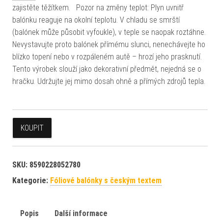
zajistěte těžítkem. Pozor na změny teplot: Plyn uvnitř
balónku reaguje na okolní teplotu. V chladu se smrští
(balónek může působit vyfoukle), v teple se naopak roztáhne.
Nevystavujte proto balónek přímému slunci, nenechávejte ho
blízko topení nebo v rozpáleném autě – hrozí jeho prasknutí.
Tento výrobek slouží jako dekorativní předmět, nejedná se o
hračku. Udržujte jej mimo dosah ohně a přímých zdrojů tepla.
KOUPIT
SKU:
8590228052780
Kategorie:
Fóliové balónky s českým textem
Popis
Další informace