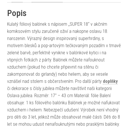
Popis
Kulatý fóliový balónek s nápisem „SUPER 18“ v akčním
komiksovém stylu zaručeně oživí a nakopne oslavu 18.
narozenin. Výrazný design inspirovaný superhrdiny, s
motivem blesků a pop-artovým tečkovaným pozadím v tmavě
zelené barvě, perfektně vynikne v balónkové kytici i na
vtipných fotkách z párty. Balónek můžete nafouknout
vzduchem (pokud ho chcete připevnit na stěnu či
zakomponovat do girlandy) nebo heliem, aby se vesele
vznášel nad stolem s občerstvením. Pro další párty
doplňky
či dekorace s čísly jubilea můžete navštívit naši kategorii
Oslava jubilea. Rozměr: 17" – 43 cm Materiál: fólie Balení
obsahuje: 1 ks fóliového balónku Balónek je možné nafukovat
vzduchem i heliem. Nebezpečí udušení: Výrobek není vhodný
pro děti do 3 let, jelikož může obsahovat malé části. Děti do 8
let se mohou udusit nenafouknutými nebo prasklými balónky.