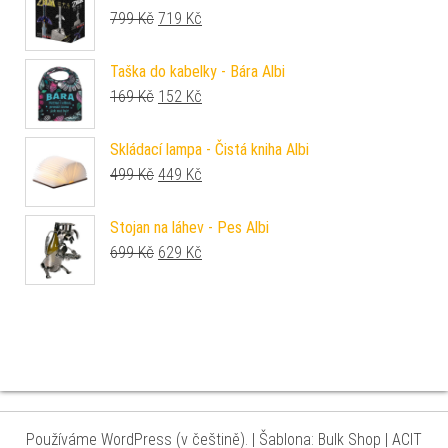
Původní cena byla: 799 Kč.
Aktuální cena je: 719 Kč.
799
Kč
719
Kč
Taška do kabelky - Bára Albi
Původní cena byla: 169 Kč.
Aktuální cena je: 152 Kč.
169
Kč
152
Kč
Skládací lampa - Čistá kniha Albi
Původní cena byla: 499 Kč.
Aktuální cena je: 449 Kč.
499
Kč
449
Kč
Stojan na láhev - Pes Albi
Původní cena byla: 699 Kč.
Aktuální cena je: 629 Kč.
699
Kč
629
Kč
Používáme WordPress (v češtině).
|
Šablona: Bulk Shop
| ACIT