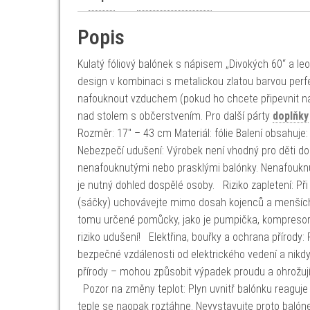
Popis
Kulatý fóliový balónek s nápisem „Divokých 60“ a le
design v kombinaci s metalickou zlatou barvou perfe
nafouknout vzduchem (pokud ho chcete připevnit na
nad stolem s občerstvením. Pro další párty
doplňky
Rozměr: 17" – 43 cm Materiál: fólie Balení obsahuje
Nebezpečí udušení: Výrobek není vhodný pro děti do 
nenafouknutými nebo prasklými balónky. Nenafouknu
je nutný dohled dospělé osoby. Riziko zapletení: Při 
(sáčky) uchovávejte mimo dosah kojenců a menších 
tomu určené pomůcky, jako je pumpička, kompresor,
riziko udušení! Elektřina, bouřky a ochrana přírody: 
bezpečné vzdálenosti od elektrického vedení a nikd
přírody – mohou způsobit výpadek proudu a ohrožuj
Pozor na změny teplot: Plyn uvnitř balónku reaguje 
teple se naopak roztáhne. Nevystavujte proto balón