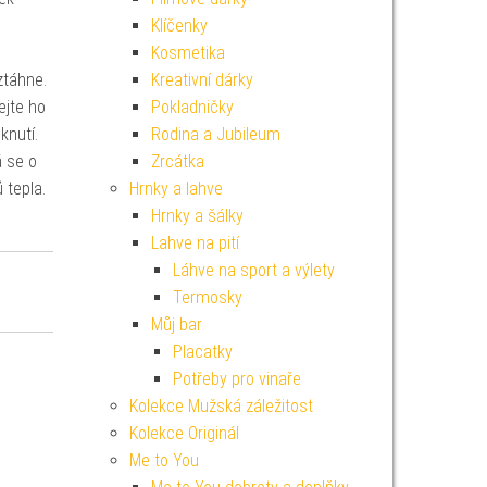
Klíčenky
Kosmetika
ztáhne.
Kreativní dárky
ejte ho
Pokladničky
sknutí.
Rodina a Jubileum
á se o
Zrcátka
 tepla.
Hrnky a lahve
Hrnky a šálky
Lahve na pití
Láhve na sport a výlety
Termosky
Můj bar
Placatky
Potřeby pro vinaře
Kolekce Mužská záležitost
Kolekce Originál
Me to You