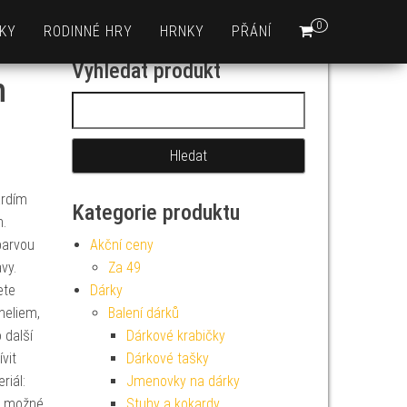
0
KY
RODINNÉ HRY
HRNKY
PŘÁNÍ
Vyhledat produkt
h
Vyhledávání
ardím
Kategorie produktu
n.
barvou
Akční ceny
vy.
Za 49
ete
Dárky
heliem,
Balení dárků
 další
Dárkové krabičky
vit
Dárkové tašky
riál:
Jmenovky na dárky
je možné
Stuhy a kokardy