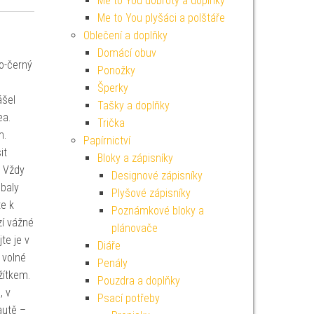
Me to You dobroty a doplňky
Me to You plyšáci a polštáře
Oblečení a doplňky
Domácí obuv
vo-černý
Ponožky
Šperky
ášel
Tašky a doplňky
ea.
Trička
m.
Papírnictví
it
Bloky a zápisníky
. Vždy
Designové zápisníky
baly
Plyšové zápisníky
e k
Poznámkové bloky a
zí vážné
plánovače
te je v
Diáře
 volné
Penály
žítkem.
Pouzdra a doplňky
, v
Psací potřeby
autě –