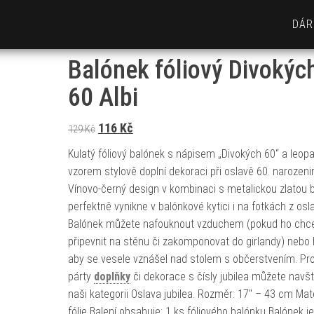
DÁR
Balónek fóliový Divokýc
60 Albi
Původní cena byla: 129 Kč.
Aktuální cena je: 116 Kč.
116
Kč
129
Kč
Kulatý fóliový balónek s nápisem „Divokých 60“ a leop
vzorem stylově doplní dekoraci při oslavě 60. narozeni
Vínovo-černý design v kombinaci s metalickou zlatou 
perfektně vynikne v balónkové kytici i na fotkách z osla
Balónek můžete nafouknout vzduchem (pokud ho chc
připevnit na stěnu či zakomponovat do girlandy) nebo 
aby se vesele vznášel nad stolem s občerstvením. Pro
párty
doplňky
či dekorace s čísly jubilea můžete navští
naši kategorii Oslava jubilea. Rozměr: 17" – 43 cm Mate
fólie Balení obsahuje: 1 ks fóliového balónku Balónek 