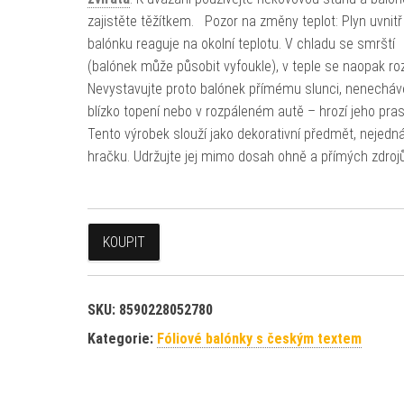
zajistěte těžítkem. Pozor na změny teplot: Plyn uvnitř
balónku reaguje na okolní teplotu. V chladu se smrští
(balónek může působit vyfoukle), v teple se naopak ro
Nevystavujte proto balónek přímému slunci, nenecháv
blízko topení nebo v rozpáleném autě – hrozí jeho pra
Tento výrobek slouží jako dekorativní předmět, nejedn
hračku. Udržujte jej mimo dosah ohně a přímých zdrojů
KOUPIT
SKU:
8590228052780
Kategorie:
Fóliové balónky s českým textem