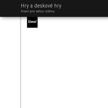
Hry a deskové hry
hraní pro celou rodinu
Sleva!