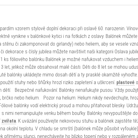
opardím vzorem stylově doplní dekoraci při oslavě 60. narozenin. Víno
ktně vynikne v balónkové kytici i na fotkách z oslavy. Balónek můžete
 stěnu či zakomponovat do girlandy) nebo heliem, aby se vesele vzn
či dekorace s čísly jubilea můžete navštívit naši kategorii Oslava jubil
: 1 ks fóliového balónku Balónek je možné nafukovat vzduchem i helie
3 let, jelikož může obsahovat malé části. Děti do 8 let se mohou udus
té balónky ukládejte mimo dosah dětí a ty prasklé okamžitě vyhoďte
použití stuhy nebo šňůrky hrozí riziko zapletení a uškrcení.
plastové
o
dětí. Bezpečné nafukování: Balónky nenafukujte pusou. Vždy použijt
 brčko nebo helium. Pozor na helium: Helium nikdy nevdechujte, hro
Fóliové balónky vodí elektrický proud a mohou přitahovat blesky. Udržuj
y s nimi nemanipulujte venku během bouřky. Balónky nevypouštějte do
í
zvířata
. K uvázání používejte nekovovou stuhu a balónek zajistěte tě
na okolní teplotu. V chladu se smrští (balónek může působit vyfoukle)
ek přímému slunci, nenechávejte ho blízko topení nebo v rozpáleném 