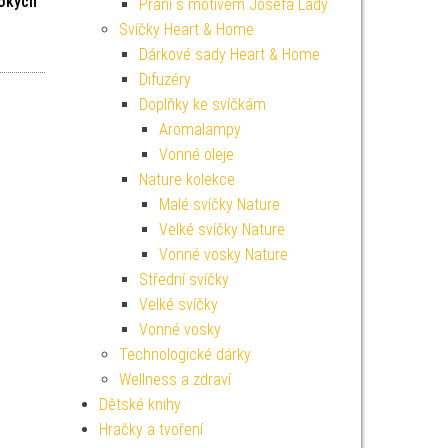
vokých
Přání s motivem Josefa Lady
Svíčky Heart & Home
í cena byla: 129 Kč.
Aktuální cena je: 116 Kč.
Dárkové sady Heart & Home
Difuzéry
Doplňky ke svíčkám
Aromalampy
Vonné oleje
Nature kolekce
Malé svíčky Nature
Velké svíčky Nature
Vonné vosky Nature
Střední svíčky
Velké svíčky
Vonné vosky
Technologické dárky
Wellness a zdraví
Dětské knihy
Hračky a tvoření