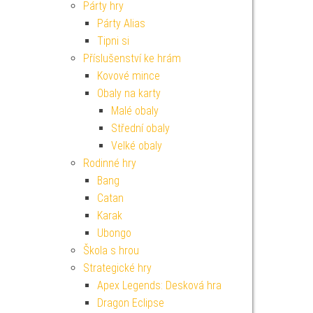
Párty hry
Párty Alias
Tipni si
Příslušenství ke hrám
Kovové mince
Obaly na karty
Malé obaly
Střední obaly
Velké obaly
Rodinné hry
Bang
Catan
Karak
Ubongo
Škola s hrou
Strategické hry
Apex Legends: Desková hra
Dragon Eclipse