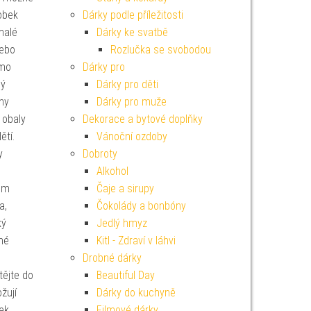
obek
Dárky podle příležitosti
malé
Dárky ke svatbě
nebo
Rozlučka se svobodou
imo
Dárky pro
ný
Dárky pro děti
uhy
Dárky pro muže
obaly
Dekorace a bytové doplňky
dětí.
Vánoční ozdoby
y
Dobroty
Alkohol
ium
Čaje a sirupy
a,
Čokolády a bonbóny
ký
Jedlý hmyz
né
Kitl - Zdraví v láhvi
Drobné dárky
ějte do
Beautiful Day
žují
Dárky do kuchyně
ek
Filmové dárky