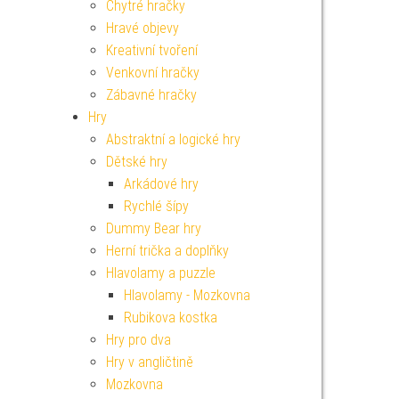
Chytré hračky
Hravé objevy
Kreativní tvoření
Venkovní hračky
Zábavné hračky
Hry
Abstraktní a logické hry
Dětské hry
Arkádové hry
Rychlé šípy
Dummy Bear hry
Herní trička a doplňky
Hlavolamy a puzzle
Hlavolamy - Mozkovna
Rubikova kostka
Hry pro dva
Hry v angličtině
Mozkovna