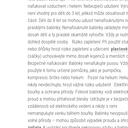
nafukovat vzduchem i heliem. Nebezpečí udušení: Výr
není vhodný pro děti do 3 let, jelikož může obsahovat 
části. Děti do 8 let se mohou udusit nenafouknutými 
prasklými balónky. Nenafouknuté balónky ukládejte m
dosah dětí a ty prasklé okamžitě vyhoďte. Vždy je nut
dohled dospělé osoby. Riziko zapletení: Při použití st
nebo šňůrky hrozí riziko zapletení a uškrcení.
plastové
(sáčky) uchovávejte mimo dosah kojenců a menších 
Bezpečné nafukování: Balónky nenafukujte pusou. Vžd
použijte k tomu určené pomůcky, jako je pumpička,
kompresor, brčko nebo helium. Pozor na helium: Hel
nikdy nevdechujte, hrozí vážné riziko udušení! Elektřin
bouřky a ochrana přírody: Fóliové balónky vodí elektric
proud a mohou přitahovat blesky. Udržujte je v bezpeč
vzdálenosti od elektrického vedení a nikdy s nimi
nemanipulujte venku během bouřky. Balónky nevypoušt
volné přírody – mohou způsobit výpadek proudu a ohro
zvířata
. K uvázání používejte nekovovou stuhu a balón