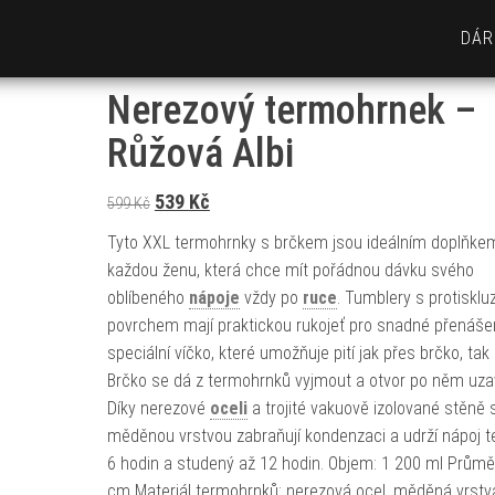
DÁR
Nerezový termohrnek –
Růžová Albi
Původní cena byla: 599 Kč.
Aktuální cena je: 539 Kč.
539
Kč
599
Kč
Tyto XXL termohrnky s brčkem jsou ideálním doplňke
každou ženu, která chce mít pořádnou dávku svého
oblíbeného
nápoje
vždy po
ruce
. Tumblery s protiskl
povrchem mají praktickou rukojeť pro snadné přenáše
speciální víčko, které umožňuje pití jak přes brčko, tak 
Brčko se dá z termohrnků vyjmout a otvor po něm uzav
Díky nerezové
oceli
a trojité vakuově izolované stěně 
měděnou vrstvou zabraňují kondenzaci a udrží nápoj t
6 hodin a studený až 12 hodin. Objem: 1 200 ml Průmě
cm Materiál termohrnků: nerezová ocel, měděná vrstv