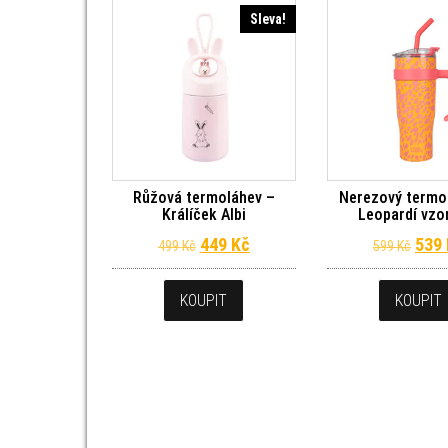
Sleva!
Růžová termoláhev –
Nerezový termo
Králíček Albi
Leopardí vzor
Původní cena byla: 499 Kč.
Aktuální cena je: 449 Kč.
Půvo
449
Kč
539
499
Kč
599
Kč
KOUPIT
KOUPIT