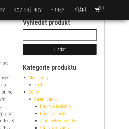
0
KY
RODINNÉ HRY
HRNKY
PŘÁNÍ
Vyhledat produkt
Vyhledávání
m pro
Kategorie produktu
uzovým
Akční ceny
ní a
Za 49
i přímo.
Dárky
řít.
Balení dárků
s
Dárkové krabičky
eplý až
Dárkové tašky
r dna: 8
Jmenovky na dárky
a (bez
Stuhy a kokardy