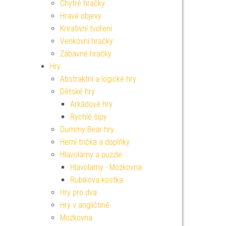
Chytré hračky
Hravé objevy
Kreativní tvoření
Venkovní hračky
Zábavné hračky
Hry
Abstraktní a logické hry
Dětské hry
Arkádové hry
Rychlé šípy
Dummy Bear hry
Herní trička a doplňky
Hlavolamy a puzzle
Hlavolamy - Mozkovna
Rubikova kostka
Hry pro dva
Hry v angličtině
Mozkovna