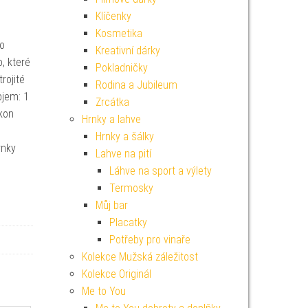
Klíčenky
Kosmetika
ho
Kreativní dárky
, které
Pokladničky
trojité
Rodina a Jubileum
bjem: 1
Zrcátka
ikon
Hrnky a lahve
Hrnky a šálky
rnky
Lahve na pití
Láhve na sport a výlety
Termosky
Můj bar
Placatky
Potřeby pro vinaře
Kolekce Mužská záležitost
Kolekce Originál
Me to You