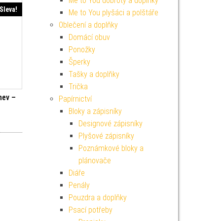
Me to You dobroty a doplňky
Sleva!
Me to You plyšáci a polštáře
Oblečení a doplňky
Domácí obuv
Ponožky
Šperky
Tašky a doplňky
Trička
hev –
Papírnictví
Bloky a zápisníky
í cena byla: 499 Kč.
Aktuální cena je: 449 Kč.
Designové zápisníky
Plyšové zápisníky
Poznámkové bloky a
plánovače
Diáře
Penály
Pouzdra a doplňky
Psací potřeby