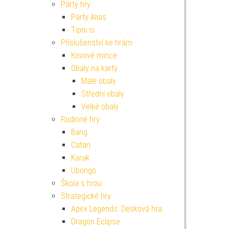
Párty hry
Párty Alias
Tipni si
Příslušenství ke hrám
Kovové mince
Obaly na karty
Malé obaly
Střední obaly
Velké obaly
Rodinné hry
Bang
Catan
Karak
Ubongo
Škola s hrou
Strategické hry
Apex Legends: Desková hra
Dragon Eclipse