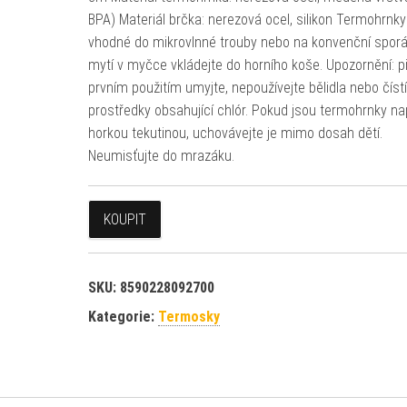
BPA) Materiál brčka: nerezová ocel, silikon Termohrnk
vhodné do mikrovlnné trouby nebo na konvenční sporák
mytí v myčce vkládejte do horního koše. Upozornění: p
prvním použitím umyjte, nepoužívejte bělidla nebo čístí
prostředky obsahující chlór. Pokud jsou termohrnky n
horkou tekutinou, uchovávejte je mimo dosah dětí.
Neumisťujte do mrazáku.
KOUPIT
SKU:
8590228092700
Kategorie:
Termosky