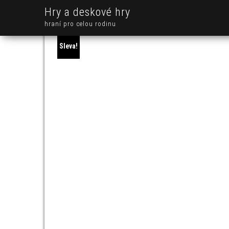
Hry a deskové hry
hraní pro celou rodinu
Sleva!