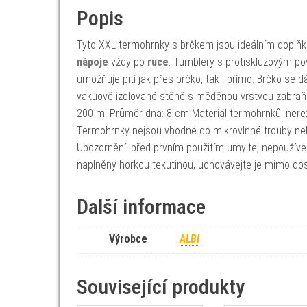
Popis
Tyto XXL termohrnky s brčkem jsou ideálním doplň
nápoje
vždy po
ruce
. Tumblery s protiskluzovým po
umožňuje pití jak přes brčko, tak i přímo. Brčko se
vakuově izolované stěně s měděnou vrstvou zabraňuj
200 ml Průměr dna: 8 cm Materiál termohrnků: nerez
Termohrnky nejsou vhodné do mikrovlnné trouby neb
Upozornění: před prvním použitím umyjte, nepoužívejt
naplněny horkou tekutinou, uchovávejte je mimo dos
Další informace
Výrobce
ALBI
Související produkty