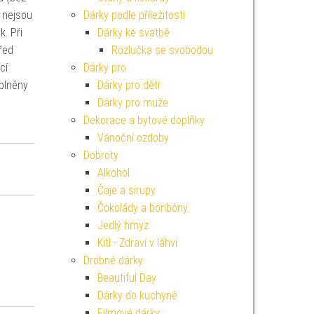
y nejsou
Dárky podle příležitosti
. Při
Dárky ke svatbě
řed
Rozlučka se svobodou
cí
Dárky pro
aplněny
Dárky pro děti
Dárky pro muže
Dekorace a bytové doplňky
Vánoční ozdoby
Dobroty
Alkohol
Čaje a sirupy
Čokolády a bonbóny
Jedlý hmyz
Kitl - Zdraví v láhvi
Drobné dárky
Beautiful Day
Dárky do kuchyně
Filmové dárky