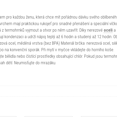
kem pro každou ženu, která chce mít pořádnou dávku svého oblíbené
vrchem mají praktickou rukojeť pro snadné přenášení a speciální víčko
 dá z termohrnků vyjmout a otvor po něm uzavřít. Díky nerezové
oceli
a 
í kondenzaci a udrží nápoj teplý až 6 hodin a studený až 12 hodin. O
ová ocel, měděná vrstva (bez BPA) Materiál brčka: nerezová ocel, sil
o na konvenční sporák. Při mytí v myčce vkládejte do horního koše.
e bělidla nebo čístící prostředky obsahující chlór. Pokud jsou termoh
ah dětí. Neumisťujte do mrazáku.