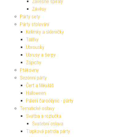
Závěsné spirály
Závěsy
Párty sety
Párty stolování
Kelímky a skleničky
Talířky
Ubrousky
Ubrusy a šerpy
Zápichy
Ptákoviny
Sezónní párty
Čert a Mikuláš
Halloween
Pálení čarodějnic - párty
Tematické oslavy
Svatba a rozlučka
Svatební oslava
Tlapková patrola párty