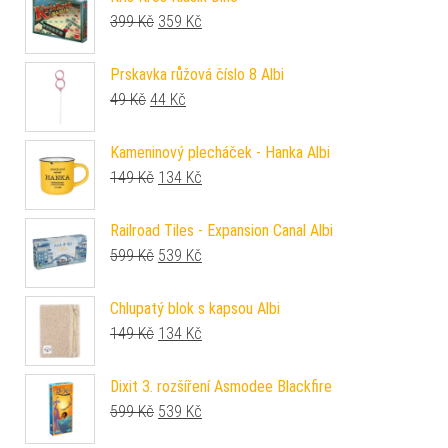
Původní cena byla: 399 Kč.
Aktuální cena je: 359 Kč.
399
Kč
359
Kč
Prskavka růžová číslo 8 Albi
Původní cena byla: 49 Kč.
Aktuální cena je: 44 Kč.
49
Kč
44
Kč
Kameninový plecháček - Hanka Albi
Původní cena byla: 149 Kč.
Aktuální cena je: 134 Kč.
149
Kč
134
Kč
Railroad Tiles - Expansion Canal Albi
Původní cena byla: 599 Kč.
Aktuální cena je: 539 Kč.
599
Kč
539
Kč
Chlupatý blok s kapsou Albi
Původní cena byla: 149 Kč.
Aktuální cena je: 134 Kč.
149
Kč
134
Kč
Dixit 3. rozšíření Asmodee Blackfire
Původní cena byla: 599 Kč.
Aktuální cena je: 539 Kč.
599
Kč
539
Kč