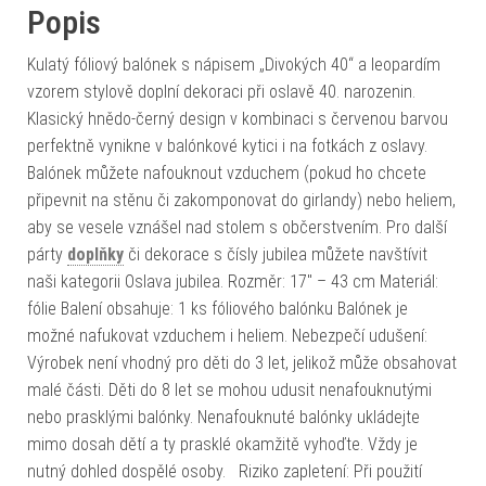
Popis
Kulatý fóliový balónek s nápisem „Divokých 40“ a leopardím
vzorem stylově doplní dekoraci při oslavě 40. narozenin.
Klasický hnědo-černý design v kombinaci s červenou barvou
perfektně vynikne v balónkové kytici i na fotkách z oslavy.
Balónek můžete nafouknout vzduchem (pokud ho chcete
připevnit na stěnu či zakomponovat do girlandy) nebo heliem,
aby se vesele vznášel nad stolem s občerstvením. Pro další
párty
doplňky
či dekorace s čísly jubilea můžete navštívit
naši kategorii Oslava jubilea. Rozměr: 17" – 43 cm Materiál:
fólie Balení obsahuje: 1 ks fóliového balónku Balónek je
možné nafukovat vzduchem i heliem. Nebezpečí udušení:
Výrobek není vhodný pro děti do 3 let, jelikož může obsahovat
malé části. Děti do 8 let se mohou udusit nenafouknutými
nebo prasklými balónky. Nenafouknuté balónky ukládejte
mimo dosah dětí a ty prasklé okamžitě vyhoďte. Vždy je
nutný dohled dospělé osoby. Riziko zapletení: Při použití