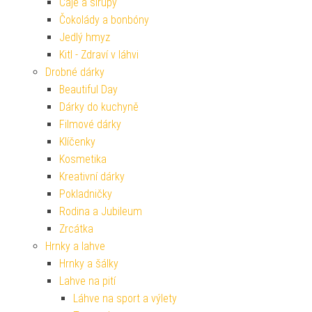
Čaje a sirupy
Čokolády a bonbóny
Jedlý hmyz
Kitl - Zdraví v láhvi
Drobné dárky
Beautiful Day
Dárky do kuchyně
Filmové dárky
Klíčenky
Kosmetika
Kreativní dárky
Pokladničky
Rodina a Jubileum
Zrcátka
Hrnky a lahve
Hrnky a šálky
Lahve na pití
Láhve na sport a výlety