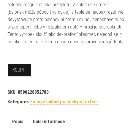
balónku reaguje na okolní teplotu. V chladu se smrští
(balónek může působit vyfoukle), v teple se naopak roztáhne.
Nevystavujte proto balónek přímému slunci, nenechávejte ho
blízko topení nebo v rozpáleném autě – hrozí jeho prasknutí.
Tento výrobek slouží jako dekorativní předmět, nejedná se o
hračku. Udržujte jej mimo dosah ohně a přímých zdrojů tepla.
KOUPIT
SKU:
8590228052780
Kategorie:
Fóliové balónky s českým textem
Popis
Další informace