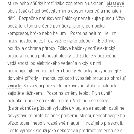
stuhy nebo šňůrky hrozí riziko zapletení a uškrcení.
plastové
obaly (sáčky) uchovávejte mimo dosah kojenců a menších
dětí. Bezpečné nafukování: Balónky nenafukujte pusou. Vždy
použijte k tomu určené pomůcky, jako je pumpička,
kompresor, brčko nebo helium. Pozor na helium: Helium
nikdy nevdechujte, hrozí vážné riziko udušení! Elektřina,
bouřky a ochrana přírody: Fóliové balónky vodí elektrický
proud a mohou přitahovat blesky. Udržujte je v bezpečné
vzdálenosti od elektrického vedení a nikdy s nimi
nemanipulujte venku během bouřky. Balónky nevypouštějte
do volné přírody – mohou způsobit výpadek proudu a ohrožují
zvířata
. K uvázání používejte nekovovou stuhu a balónek
zajistěte těžítkem. Pozor na změny teplot: Plyn uvnitř
balónku reaguje na okolní teplotu. V chladu se smrští
(balónek může působit vyfoukle), v teple se naopak roztáhne.
Nevystavujte proto balónek přímému slunci, nenechávejte ho
blízko topení nebo v rozpáleném autě – hrozí jeho prasknutí.
Tento výrobek slouží jako dekorativní předmět, nejedná se o