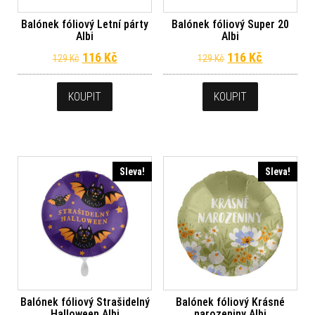
Balónek fóliový Letní párty
Balónek fóliový Super 20
Albi
Albi
Původní cena byla: 129 Kč.
Aktuální cena je: 116 Kč.
Původní cena byl
Aktuální c
116
Kč
116
Kč
129
Kč
129
Kč
KOUPIT
KOUPIT
Sleva!
Sleva!
Balónek fóliový Strašidelný
Balónek fóliový Krásné
Halloween Albi
narozeniny Albi