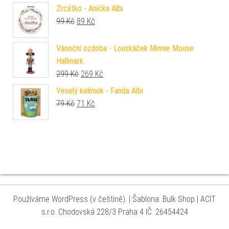
Zrcátko - Anička Albi
Původní cena byla: 99 Kč.
Aktuální cena je: 89 Kč.
99
Kč
89
Kč
Vánoční ozdoba - Louskáček Minnie Mouse
Hallmark
Původní cena byla: 299 Kč.
Aktuální cena je: 269 Kč.
299
Kč
269
Kč
Veselý kelímek - Fanda Albi
Původní cena byla: 79 Kč.
Aktuální cena je: 71 Kč.
79
Kč
71
Kč
Používáme WordPress (v češtině).
|
Šablona: Bulk Shop
| ACIT
s.r.o. Chodovská 228/3 Praha 4 IČ: 26454424