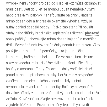
Výrobek není vhodný pro děti do 3 let, jelikož může obsahovat
malé části. Děti do 8 let se mohou udusit nenafouknutými
nebo prasklými balónky. Nenafouknuté balónky ukládejte
mimo dosah dětí a ty prasklé okamžitě vyhoďte. Vždy je
nutný dohled dospělé osoby. Riziko zapletení: Při použití
stuhy nebo šňůrky hrozí riziko zapletení a uškrcení.
plastové
obaly (sáčky) uchovávejte mimo dosah kojenců a menších
dětí. Bezpečné nafukování: Balónky nenafukujte pusou. Vždy
použijte k tomu určené pomůcky, jako je pumpička,
kompresor, brčko nebo helium. Pozor na helium: Helium
nikdy nevdechujte, hrozí vážné riziko udušení! Elektřina,
bouřky a ochrana přírody: Fóliové balónky vodí elektrický
proud a mohou přitahovat blesky. Udržujte je v bezpečné
vzdálenosti od elektrického vedení a nikdy s nimi
nemanipulujte venku během bouřky. Balónky nevypouštějte
do volné přírody – mohou způsobit výpadek proudu a ohrožují
zvířata
. K uvázání používejte nekovovou stuhu a balónek
zajistěte těžítkem. Pozor na změny teplot: Plyn uvnitř