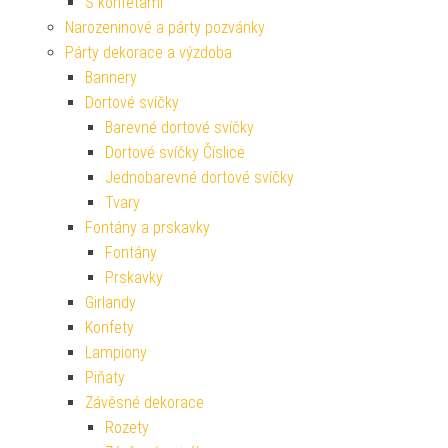
S konfetami
Narozeninové a párty pozvánky
Párty dekorace a výzdoba
Bannery
Dortové svíčky
Barevné dortové svíčky
Dortové svíčky Číslice
Jednobarevné dortové svíčky
Tvary
Fontány a prskavky
Fontány
Prskavky
Girlandy
Konfety
Lampiony
Piňaty
Závěsné dekorace
Rozety