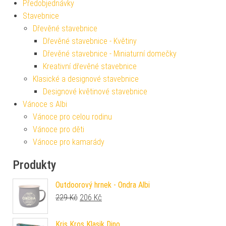
Předobjednávky
Stavebnice
Dřevěné stavebnice
Dřevěné stavebnice - Květiny
Dřevěné stavebnice - Miniaturní domečky
Kreativní dřevěné stavebnice
Klasické a designové stavebnice
Designové květinové stavebnice
Vánoce s Albi
Vánoce pro celou rodinu
Vánoce pro děti
Vánoce pro kamarády
Produkty
Outdoorový hrnek - Ondra Albi
Původní cena byla: 229 Kč.
Aktuální cena je: 206 Kč.
229
Kč
206
Kč
Kris Kros Klasik Dino