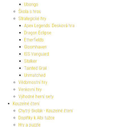
Ubongo
Škola s hrou
Strategické hry
Apex Legends: Desková hra
Dragon Eclipse
Etherfields
Gloomhaven
ISS Vanguard
Stalker
Tainted Grail
Unmatched
Vědomostní hry
Venkovní hry
Výhodné herní sety
Kouzelné čtení
Chytrý školák - Kouzelné čtení
Doplňky k Albi tužce
Hry a puzzle