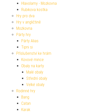
Hlavolamy - Mozkovna
Rubikova kostka
Hry pro dva
Hry v angličtině
Mozkovna
Párty hry
Párty Alias
Tipni si
Příslušenství ke hrám
Kovové mince
Obaly na karty
Malé obaly
Střední obaly
Velké obaly
Rodinné hry
Bang
Catan
Karak