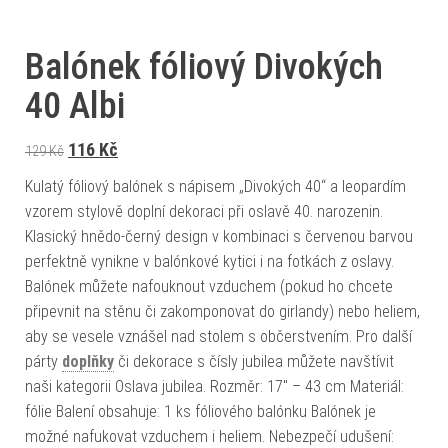
Balónek fóliový Divokých
40 Albi
Původní cena byla: 129 Kč.
Aktuální cena je: 116 Kč.
116
Kč
129
Kč
Kulatý fóliový balónek s nápisem „Divokých 40“ a leopardím
vzorem stylově doplní dekoraci při oslavě 40. narozenin.
Klasický hnědo-černý design v kombinaci s červenou barvou
perfektně vynikne v balónkové kytici i na fotkách z oslavy.
Balónek můžete nafouknout vzduchem (pokud ho chcete
připevnit na stěnu či zakomponovat do girlandy) nebo heliem,
aby se vesele vznášel nad stolem s občerstvením. Pro další
párty
doplňky
či dekorace s čísly jubilea můžete navštívit
naši kategorii Oslava jubilea. Rozměr: 17" – 43 cm Materiál:
fólie Balení obsahuje: 1 ks fóliového balónku Balónek je
možné nafukovat vzduchem i heliem. Nebezpečí udušení: