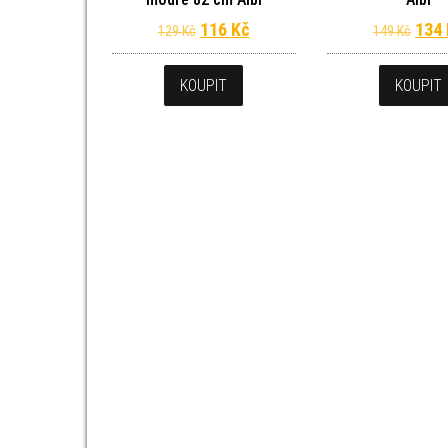
Původní cena byla: 129 Kč.
Aktuální cena je: 116 Kč.
Půvo
116
Kč
134
129
Kč
149
Kč
KOUPIT
KOUPIT