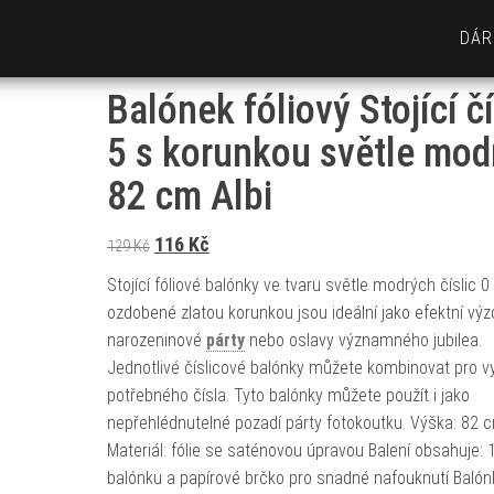
DÁR
Balónek fóliový Stojící č
5 s korunkou světle mod
82 cm Albi
Původní cena byla: 129 Kč.
Aktuální cena je: 116 Kč.
116
Kč
129
Kč
Stojící fóliové balónky ve tvaru světle modrých číslic 0
ozdobené zlatou korunkou jsou ideální jako efektní vý
narozeninové
párty
nebo oslavy významného jubilea.
Jednotlivé číslicové balónky můžete kombinovat pro v
potřebného čísla. Tyto balónky můžete použít i jako
nepřehlédnutelné pozadí párty fotokoutku. Výška: 82 
Materiál: fólie se saténovou úpravou Balení obsahuje: 
balónku a papírové brčko pro snadné nafouknutí Balón