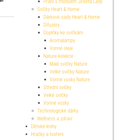
Přání s motivem Josefa Lady
í cena byla: 129 Kč.
Aktuální cena je: 116 Kč.
Svíčky Heart & Home
Dárkové sady Heart & Home
Difuzéry
Doplňky ke svíčkám
Aromalampy
Vonné oleje
Nature kolekce
Malé svíčky Nature
Velké svíčky Nature
Vonné vosky Nature
Střední svíčky
Velké svíčky
Vonné vosky
Technologické dárky
Wellness a zdraví
Dětské knihy
Hračky a tvoření