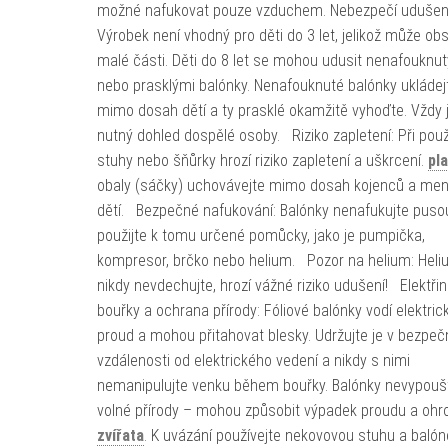
možné nafukovat pouze vzduchem. Nebezpečí udušení
Výrobek není vhodný pro děti do 3 let, jelikož může ob
malé části. Děti do 8 let se mohou udusit nenafouknu
nebo prasklými balónky. Nenafouknuté balónky ukládej
mimo dosah dětí a ty prasklé okamžitě vyhoďte. Vždy 
nutný dohled dospělé osoby. Riziko zapletení: Při použ
stuhy nebo šňůrky hrozí riziko zapletení a uškrcení.
pl
obaly (sáčky) uchovávejte mimo dosah kojenců a men
dětí. Bezpečné nafukování: Balónky nenafukujte puso
použijte k tomu určené pomůcky, jako je pumpička,
kompresor, brčko nebo helium. Pozor na helium: Hel
nikdy nevdechujte, hrozí vážné riziko udušení! Elektřin
bouřky a ochrana přírody: Fóliové balónky vodí elektric
proud a mohou přitahovat blesky. Udržujte je v bezpeč
vzdálenosti od elektrického vedení a nikdy s nimi
nemanipulujte venku během bouřky. Balónky nevypoušt
volné přírody – mohou způsobit výpadek proudu a ohro
zvířata
. K uvázání používejte nekovovou stuhu a balón