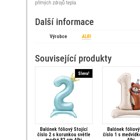
přímých zdrojů tepla.
Další informace
Výrobce
ALBI
Související produkty
Sleva!
Balónek fóliový Stojící
Balónek fóliový
číslo 2 s korunkou světle
číslo 1 s medvíd
modré 82 cm Albi
Albi