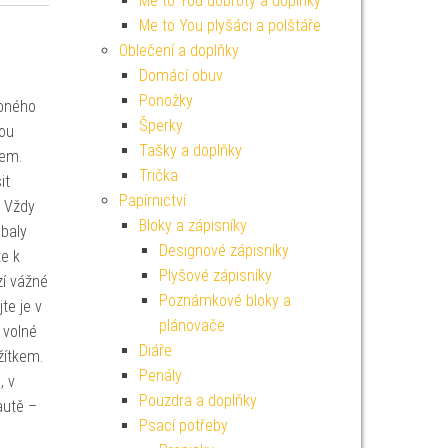
Me to You dobroty a doplňky
Me to You plyšáci a polštáře
Oblečení a doplňky
Domácí obuv
Ponožky
ebného
Šperky
vou
Tašky a doplňky
hem.
Trička
it
Papírnictví
. Vždy
Bloky a zápisníky
baly
Designové zápisníky
e k
Plyšové zápisníky
zí vážné
Poznámkové bloky a
te je v
plánovače
 volné
Diáře
žítkem.
Penály
, v
Pouzdra a doplňky
autě –
Psací potřeby
a