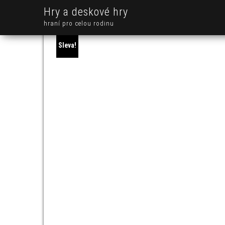
Hry a deskové hry
hraní pro celou rodinu
Sleva!