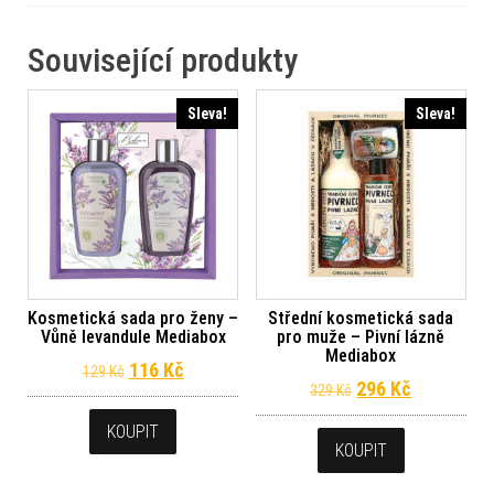
Související produkty
Sleva!
Sleva!
Kosmetická sada pro ženy –
Střední kosmetická sada
Vůně levandule Mediabox
pro muže – Pivní lázně
Mediabox
Původní cena byla: 129 Kč.
Aktuální cena je: 116 Kč.
116
Kč
129
Kč
Původní cena byl
Aktuální c
296
Kč
329
Kč
KOUPIT
KOUPIT