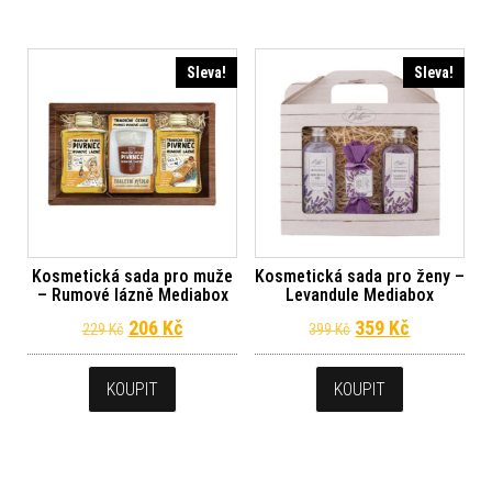
Sleva!
Sleva!
Kosmetická sada pro muže
Kosmetická sada pro ženy –
– Rumové lázně Mediabox
Levandule Mediabox
Původní cena byla: 229 Kč.
Aktuální cena je: 206 Kč.
Původní cena byl
Aktuální c
206
Kč
359
Kč
229
Kč
399
Kč
KOUPIT
KOUPIT