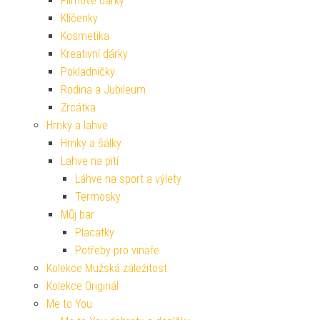
Filmové dárky
Klíčenky
Kosmetika
Kreativní dárky
Pokladničky
Rodina a Jubileum
Zrcátka
Hrnky a lahve
Hrnky a šálky
Lahve na pití
Láhve na sport a výlety
Termosky
Můj bar
Placatky
Potřeby pro vinaře
Kolekce Mužská záležitost
Kolekce Originál
Me to You