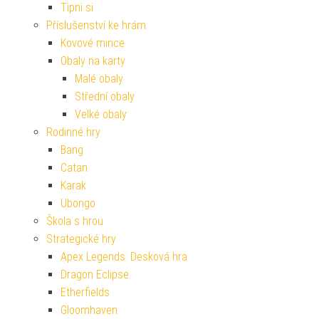
Tipni si
Příslušenství ke hrám
Kovové mince
Obaly na karty
Malé obaly
Střední obaly
Velké obaly
Rodinné hry
Bang
Catan
Karak
Ubongo
Škola s hrou
Strategické hry
Apex Legends: Desková hra
Dragon Eclipse
Etherfields
Gloomhaven