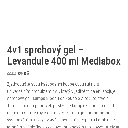
4v1 sprchový gel –
Levandule 400 ml Mediabox
Původní cena byla: 99 Kč.
Aktuální cena je: 89 Kč.
89
Kč
99
Kč
Zjednodušte svou každodenní koupelovou rutinu s
univerzálním produktem 4v1, který v jediném balení spojuje
sprchový gel,
šampon
, pěnu do koupele a tekuté mýdlo.
Tento moderní přípravek poskytuje komplexní péči o celé tělo,
účinně a šetrně myje a zároveň zabraňuje nadměrnému
vysušování pokožky i vlasů. Inovativní receptura kombinuje
jemné mycí složky s výživným hroznovým a olivovým
olejem