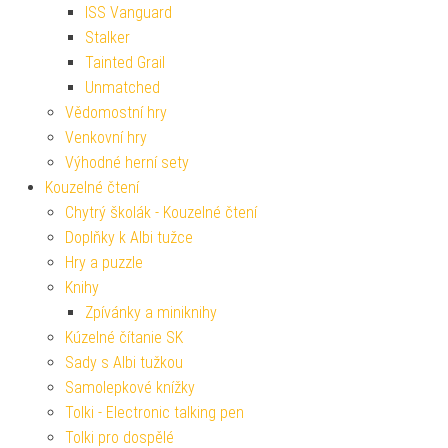
ISS Vanguard
Stalker
Tainted Grail
Unmatched
Vědomostní hry
Venkovní hry
Výhodné herní sety
Kouzelné čtení
Chytrý školák - Kouzelné čtení
Doplňky k Albi tužce
Hry a puzzle
Knihy
Zpívánky a miniknihy
Kúzelné čítanie SK
Sady s Albi tužkou
Samolepkové knížky
Tolki - Electronic talking pen
Tolki pro dospělé