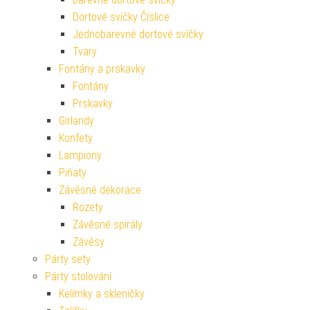
Dortové svíčky Číslice
Jednobarevné dortové svíčky
Tvary
Fontány a prskavky
Fontány
Prskavky
Girlandy
Konfety
Lampiony
Piňaty
Závěsné dekorace
Rozety
Závěsné spirály
Závěsy
Párty sety
Párty stolování
Kelímky a skleničky