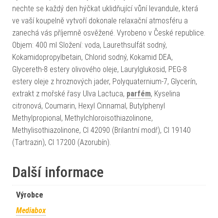
nechte se každý den hýčkat uklidňující vůní levandule, která
ve vaší koupelně vytvoří dokonale relaxační atmosféru a
zanechá vás příjemně osvěžené. Vyrobeno v České republice.
Objem: 400 ml Složení: voda, Laurethsulfát sodný,
Kokamidopropylbetain, Chlorid sodný, Kokamid DEA,
Glycereth-8 estery olivového oleje, Laurylglukosid, PEG-8
estery oleje z hroznových jader, Polyquaternium-7, Glycerín,
extrakt z mořské řasy Ulva Lactuca,
parfém
, Kyselina
citronová, Coumarin, Hexyl Cinnamal, Butylphenyl
Methylpropional, Methylchloroisothiazolinone,
Methylisothiazolinone, CI 42090 (Brilantní modř), CI 19140
(Tartrazin), CI 17200 (Azorubín).
Další informace
Výrobce
Mediabox