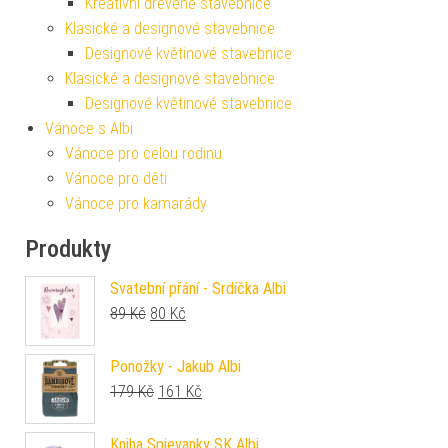
Kreativní dřevěné stavebnice
Klasické a designové stavebnice
Designové květinové stavebnice
Klasické a designové stavebnice
Designové květinové stavebnice
Vánoce s Albi
Vánoce pro celou rodinu
Vánoce pro děti
Vánoce pro kamarády
Produkty
Svatební přání - Srdíčka Albi
Původní cena byla: 89 Kč.
Aktuální cena je: 80 Kč.
89
Kč
80
Kč
Ponožky - Jakub Albi
Původní cena byla: 179 Kč.
Aktuální cena je: 161 Kč.
179
Kč
161
Kč
Kniha Spievanky SK Albi