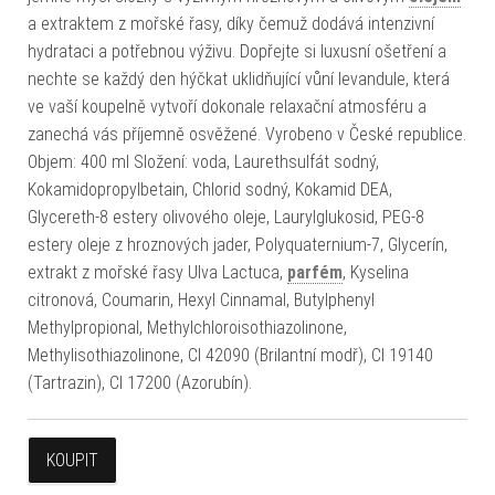
a extraktem z mořské řasy, díky čemuž dodává intenzivní
hydrataci a potřebnou výživu. Dopřejte si luxusní ošetření a
nechte se každý den hýčkat uklidňující vůní levandule, která
ve vaší koupelně vytvoří dokonale relaxační atmosféru a
zanechá vás příjemně osvěžené. Vyrobeno v České republice.
Objem: 400 ml Složení: voda, Laurethsulfát sodný,
Kokamidopropylbetain, Chlorid sodný, Kokamid DEA,
Glycereth-8 estery olivového oleje, Laurylglukosid, PEG-8
estery oleje z hroznových jader, Polyquaternium-7, Glycerín,
extrakt z mořské řasy Ulva Lactuca,
parfém
, Kyselina
citronová, Coumarin, Hexyl Cinnamal, Butylphenyl
Methylpropional, Methylchloroisothiazolinone,
Methylisothiazolinone, CI 42090 (Brilantní modř), CI 19140
(Tartrazin), CI 17200 (Azorubín).
KOUPIT