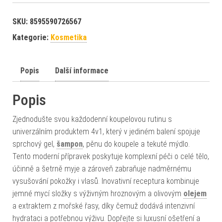
SKU:
8595590726567
Kategorie:
Kosmetika
Popis
Další informace
Popis
Zjednodušte svou každodenní koupelovou rutinu s
univerzálním produktem 4v1, který v jediném balení spojuje
sprchový gel,
šampon
, pěnu do koupele a tekuté mýdlo.
Tento moderní přípravek poskytuje komplexní péči o celé tělo,
účinně a šetrně myje a zároveň zabraňuje nadměrnému
vysušování pokožky i vlasů. Inovativní receptura kombinuje
jemné mycí složky s výživným hroznovým a olivovým
olejem
a extraktem z mořské řasy, díky čemuž dodává intenzivní
hydrataci a potřebnou výživu. Dopřejte si luxusní ošetření a