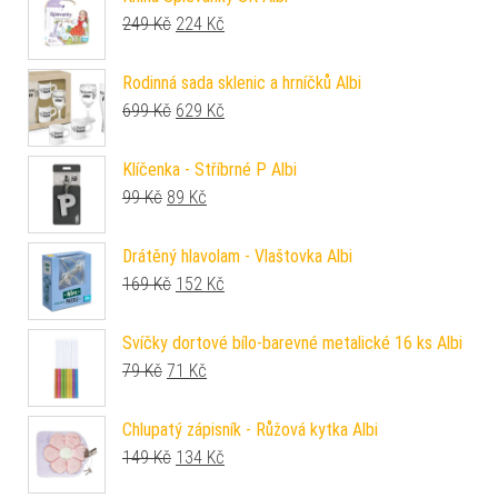
Původní cena byla: 249 Kč.
Aktuální cena je: 224 Kč.
249
Kč
224
Kč
Rodinná sada sklenic a hrníčků Albi
Původní cena byla: 699 Kč.
Aktuální cena je: 629 Kč.
699
Kč
629
Kč
Klíčenka - Stříbrné P Albi
Původní cena byla: 99 Kč.
Aktuální cena je: 89 Kč.
99
Kč
89
Kč
Drátěný hlavolam - Vlaštovka Albi
Původní cena byla: 169 Kč.
Aktuální cena je: 152 Kč.
169
Kč
152
Kč
Svíčky dortové bílo-barevné metalické 16 ks Albi
Původní cena byla: 79 Kč.
Aktuální cena je: 71 Kč.
79
Kč
71
Kč
Chlupatý zápisník - Růžová kytka Albi
Původní cena byla: 149 Kč.
Aktuální cena je: 134 Kč.
149
Kč
134
Kč