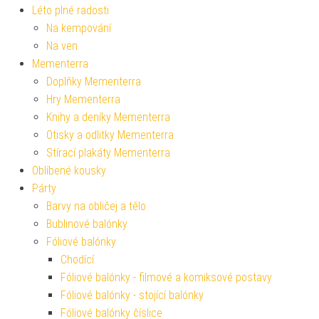
Léto plné radosti
Na kempování
Na ven
Mementerra
Doplňky Mementerra
Hry Mementerra
Knihy a deníky Mementerra
Otisky a odlitky Mementerra
Stírací plakáty Mementerra
Oblíbené kousky
Párty
Barvy na obličej a tělo
Bublinové balónky
Fóliové balónky
Chodící
Fóliové balónky - filmové a komiksové postavy
Fóliové balónky - stojící balónky
Fóliové balónky číslice