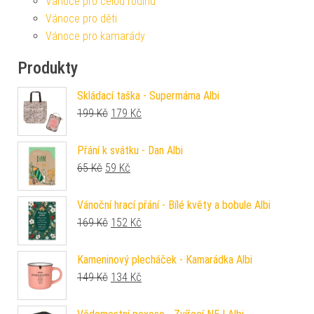
Vánoce pro celou rodinu
Vánoce pro děti
Vánoce pro kamarády
Produkty
Skládací taška - Supermáma Albi
Původní cena byla: 199 Kč.
Aktuální cena je: 179 Kč.
199
Kč
179
Kč
Přání k svátku - Dan Albi
Původní cena byla: 65 Kč.
Aktuální cena je: 59 Kč.
65
Kč
59
Kč
Vánoční hrací přání - Bílé květy a bobule Albi
Původní cena byla: 169 Kč.
Aktuální cena je: 152 Kč.
169
Kč
152
Kč
Kameninový plecháček - Kamarádka Albi
Původní cena byla: 149 Kč.
Aktuální cena je: 134 Kč.
149
Kč
134
Kč