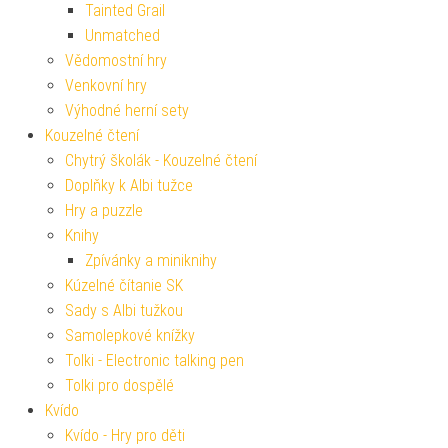
Tainted Grail
Unmatched
Vědomostní hry
Venkovní hry
Výhodné herní sety
Kouzelné čtení
Chytrý školák - Kouzelné čtení
Doplňky k Albi tužce
Hry a puzzle
Knihy
Zpívánky a miniknihy
Kúzelné čítanie SK
Sady s Albi tužkou
Samolepkové knížky
Tolki - Electronic talking pen
Tolki pro dospělé
Kvído
Kvído - Hry pro děti