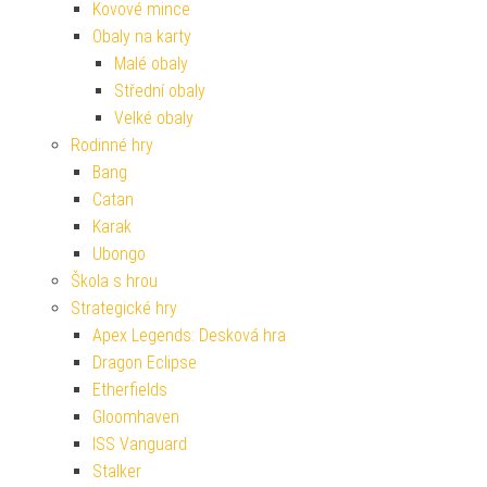
Kovové mince
Obaly na karty
Malé obaly
Střední obaly
Velké obaly
Rodinné hry
Bang
Catan
Karak
Ubongo
Škola s hrou
Strategické hry
Apex Legends: Desková hra
Dragon Eclipse
Etherfields
Gloomhaven
ISS Vanguard
Stalker