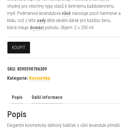
vhodný pro všechny typy vlasů k šetrnému každodennímu
mytí. Podmanivá levandulová
vůně
navozuje pocit harmonie a
klidu, což z této
sady
dělá ideální dárek pro každou ženu,
která miluje
domácí
pohodu. Objem: 2 × 250 ml
KOUPIT
SKU:
8595590706309
Kategorie:
Kosmetika
Popis
Další informace
Popis
Elegantní kosmetický dárkový balíček s vůní levandule přináší