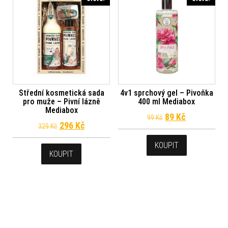
Střední kosmetická sada
4v1 sprchový gel – Pivoňka
pro muže – Pivní lázně
400 ml Mediabox
Mediabox
Původní cena byl
Aktuální ce
89
Kč
99
Kč
Původní cena byla: 329 Kč.
Aktuální cena je: 296 Kč.
296
Kč
329
Kč
KOUPIT
KOUPIT