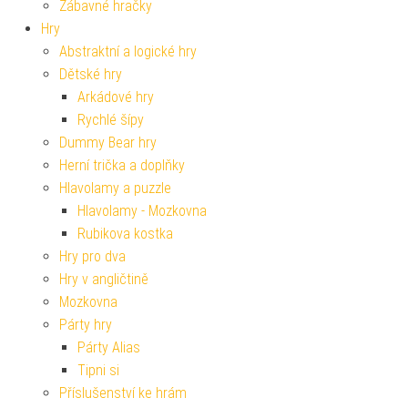
Zábavné hračky
Hry
Abstraktní a logické hry
Dětské hry
Arkádové hry
Rychlé šípy
Dummy Bear hry
Herní trička a doplňky
Hlavolamy a puzzle
Hlavolamy - Mozkovna
Rubikova kostka
Hry pro dva
Hry v angličtině
Mozkovna
Párty hry
Párty Alias
Tipni si
Příslušenství ke hrám