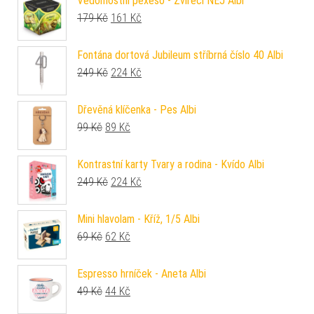
Vědomostní pexeso - Zvířecí NEJ Albi
Původní cena byla: 179 Kč.
Aktuální cena je: 161 Kč.
179
Kč
161
Kč
Fontána dortová Jubileum stříbrná číslo 40 Albi
Původní cena byla: 249 Kč.
Aktuální cena je: 224 Kč.
249
Kč
224
Kč
Dřevěná klíčenka - Pes Albi
Původní cena byla: 99 Kč.
Aktuální cena je: 89 Kč.
99
Kč
89
Kč
Kontrastní karty Tvary a rodina - Kvído Albi
Původní cena byla: 249 Kč.
Aktuální cena je: 224 Kč.
249
Kč
224
Kč
Mini hlavolam - Kříž, 1/5 Albi
Původní cena byla: 69 Kč.
Aktuální cena je: 62 Kč.
69
Kč
62
Kč
Espresso hrníček - Aneta Albi
Původní cena byla: 49 Kč.
Aktuální cena je: 44 Kč.
49
Kč
44
Kč