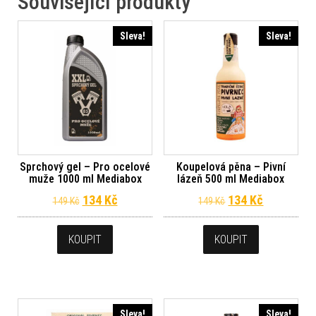
Související produkty
Sleva!
Sleva!
Sprchový gel – Pro ocelové
Koupelová pěna – Pivní
muže 1000 ml Mediabox
lázeň 500 ml Mediabox
Původní cena byla: 149 Kč.
Aktuální cena je: 134 Kč.
Původní cena byl
Aktuální c
134
Kč
134
Kč
149
Kč
149
Kč
KOUPIT
KOUPIT
Sleva!
Sleva!