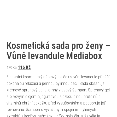
Kosmetická sada pro ženy –
Vůně levandule Mediabox
Původní cena byla: 129 Kč.
Aktuální cena je: 116 Kč.
116
Kč
129
Kč
Elegantní kosmetický dárkový balíček s vůní levandule přináší
dokonalou relaxaci a jemnou bylinnou péči. Sada obsahuje
krémový sprchový gel a jemný vlasový šampon. Sprchový gel
s olivovým olejem a jogurtovou složkou plnou proteinů a
vitaminů chrání pokožku před vysušováním a podporuje její
rovnováhu. Šampon s vyváženým spojením bylinných
extraktů z kopřivy, heřmánku, břízy, měsíčku a šalvěje je