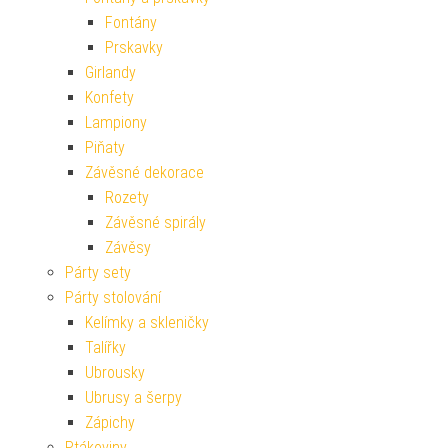
Fontány
Prskavky
Girlandy
Konfety
Lampiony
Piňaty
Závěsné dekorace
Rozety
Závěsné spirály
Závěsy
Párty sety
Párty stolování
Kelímky a skleničky
Talířky
Ubrousky
Ubrusy a šerpy
Zápichy
Ptákoviny