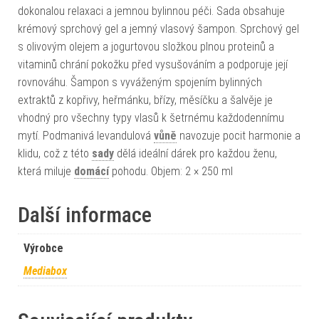
dokonalou relaxaci a jemnou bylinnou péči. Sada obsahuje
krémový sprchový gel a jemný vlasový šampon. Sprchový gel
s olivovým olejem a jogurtovou složkou plnou proteinů a
vitaminů chrání pokožku před vysušováním a podporuje její
rovnováhu. Šampon s vyváženým spojením bylinných
extraktů z kopřivy, heřmánku, břízy, měsíčku a šalvěje je
vhodný pro všechny typy vlasů k šetrnému každodennímu
mytí. Podmanivá levandulová
vůně
navozuje pocit harmonie a
klidu, což z této
sady
dělá ideální dárek pro každou ženu,
která miluje
domácí
pohodu. Objem: 2 × 250 ml
Další informace
Výrobce
Mediabox