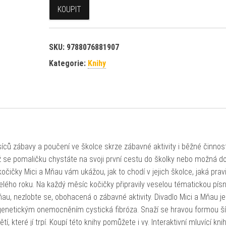
KOUPIT
SKU:
9788076881907
Kategorie:
Knihy
ců zábavy a poučení ve školce skrze zábavné aktivity i běžné činnost
y už se pomaličku chystáte na svoji první cestu do školky nebo možná d
očičky Mici a Mňau vám ukážou, jak to chodí v jejich školce, jaká prav
lého roku. Na každý měsíc kočičky připravily veselou tématickou písn
au, nezlobte se, obohacená o zábavné aktivity. Divadlo Mici a Mňau je
 genetickým onemocněním cystická fibróza. Snaží se hravou formou šíř
tí, které jí trpí. Koupí této knihy pomůžete i vy. Interaktivní mluvící kn