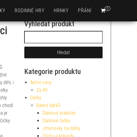
0
KY
RODINNÉ HRY
HRNKY
PŘÁNÍ
Vyhledat produkt
ci
Vyhledávání
ců
Kategorie produktu
ěžné
 děti, i
Akční ceny
olky
Za 49
ohly
Dárky
o chodí
Balení dárků
a je
Dárkové krabičky
čičky
Dárkové tašky
Jmenovky na dárky
e,
Stuhy a kokardy