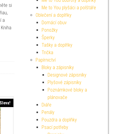
Me to You dobroty a doplňky
ěte si
Me to You plyšáci a polštáře
Mňau,
Oblečení a doplňky
í a
Domácí obuv
 Kniha
Ponožky
Šperky
Tašky a doplňky
Trička
Papírnictví
Bloky a zápisníky
Designové zápisníky
Plyšové zápisníky
Poznámkové bloky a
plánovače
Sleva!
Diáře
Penály
Pouzdra a doplňky
Psací potřeby