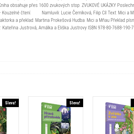
t. Kniha obsahuje přes 1600 zvukových stop. ZVUKOVÉ UKÁZKY Poslechn
– Kouzelné čtení. Namluvili: Lucie Černíková, Filip Cíl Text: Mici a 
aktorka a překlad: Martina Prokešová Hudba: Mici a Mňau Překlad písn
. Kateřina Justrová, Amálka a Eliška Justrovy ISBN 978-80-7688-190-7
Sleva!
Sleva!