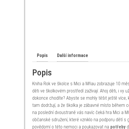
Popis
Další informace
Popis
Kniha Rok ve školce s Mici a Mňau zobrazuje 10 měsí
děti ve školkovém prostředí zažívají. Ahoj děti, i v
dokonce chodíte? Abyste se mohly těšit ještě více, k
tam dodržují, a že školka je zábavné místo během ce
na poslední dvoustraně vás navíc čeká hra Mici a Mň
občanské sdružení, které vzniklo na podporu dětí s
povědomí o této nemoci a poukazovat na
potřeby
dě