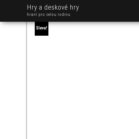
Hry a deskové hry
hraní pro celou rodinu
Sleva!