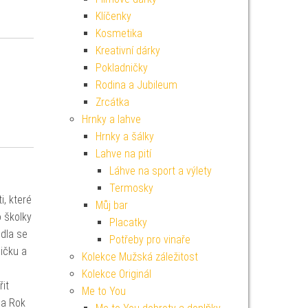
Klíčenky
Kosmetika
Kreativní dárky
Pokladničky
Rodina a Jubileum
Zrcátka
Hrnky a lahve
Hrnky a šálky
Lahve na pití
Láhve na sport a výlety
Termosky
i, které
Můj bar
o školky
Placatky
idla se
Potřeby pro vinaře
ičku a
Kolekce Mužská záležitost
Kolekce Originál
it
Me to You
iha Rok