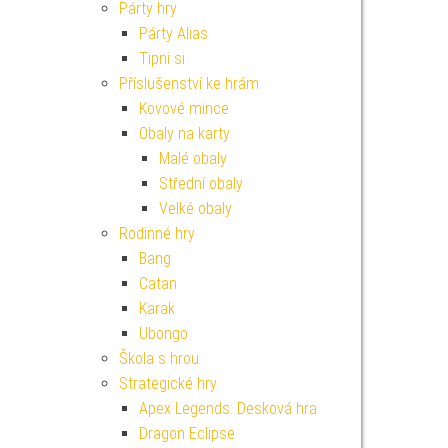
Párty hry
Párty Alias
Tipni si
Příslušenství ke hrám
Kovové mince
Obaly na karty
Malé obaly
Střední obaly
Velké obaly
Rodinné hry
Bang
Catan
Karak
Ubongo
Škola s hrou
Strategické hry
Apex Legends: Desková hra
Dragon Eclipse