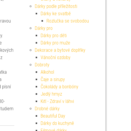
Dárky podle příležitosti
Dárky ke svatbě
hravou
Rozlučka se svobodou
Dárky pro
y.
Dárky pro děti
e
Dárky pro muže
ukových
Dekorace a bytové doplňky
 z
Vánoční ozdoby
í.
Dobroty
atka
Alkohol
a
Čaje a sirupy
 písní
Čokolády a bonbóny
.
Jedlý hmyz
80-
Kitl - Zdraví v láhvi
studiem
Drobné dárky
Beautiful Day
Dárky do kuchyně
Filmové dárky