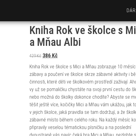
DÁR
Kniha Rok ve školce s Mi
a Mňau Albi
Původní cena byla: 429 Kč.
Aktuální cena je: 386 Kč.
386
Kč
429
Kč
Kniha Rok ve školce s Mici a Mňau zobrazuje 10 měsí
zábavy a poučení ve školce skrze zábavné aktivity i b
činnosti, které děti ve školkovém prostředí zažívají. Ahoj
vy už se pomaličku chystáte na svoji první cestu do šk
nebo možná do školky dokonce chodíte? Abyste se m
těšit ještě více, kočičky Mici a Mňau vám ukážou, jak t
v jejich školce, jaká pravidla se tam dodržují, a že školk
zábavné místo během celého roku. Na každý měsíc ko
připravily veselou tématickou písničku a na poslední
dvoustraně vás navíc čeká hra Mici a Mňau, nezlobte s