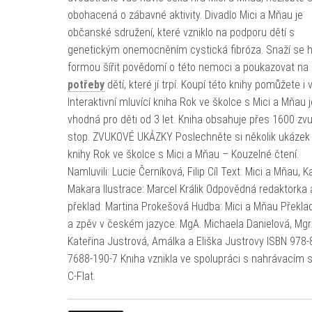
obohacená o zábavné aktivity. Divadlo Mici a Mňau je
občanské sdružení, které vzniklo na podporu dětí s
genetickým onemocněním cystická fibróza. Snaží se 
formou šířit povědomí o této nemoci a poukazovat na
potřeby
dětí, které jí trpí. Koupí této knihy pomůžete i v
Interaktivní mluvící kniha Rok ve školce s Mici a Mňau j
vhodná pro děti od 3 let. Kniha obsahuje přes 1600 zv
stop. ZVUKOVÉ UKÁZKY Poslechněte si několik ukázek
knihy Rok ve školce s Mici a Mňau – Kouzelné čten
Namluvili: Lucie Černíková, Filip Cíl Text: Mici a Mňau, K
Makara Ilustrace: Marcel Králik Odpovědná redaktorka 
překlad: Martina Prokešová Hudba: Mici a Mňau Překlad
a zpěv v českém jazyce: MgA. Michaela Danielová, Mgr
Kateřina Justrová, Amálka a Eliška Justrovy ISBN 978-
7688-190-7 Kniha vznikla ve spolupráci s nahrávacím 
C-Flat.