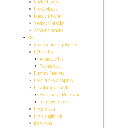
Chytré hračky
Hravé objevy
Kreativní tvoření
Venkovní hračky
Zábavné hračky
Hry
Abstraktní a logické hry
Dětské hry
Arkádové hry
Rychlé šípy
Dummy Bear hry
Herní trička a doplňky
Hlavolamy a puzzle
Hlavolamy - Mozkovna
Rubikova kostka
Hry pro dva
Hry v angličtině
Mozkovna