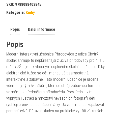
SKU:
9788088403845
Kategorie:
Knihy
Popis
Další informace
Popis
Moderní interaktivní učebnice Přírodověda z edice Chytrý
školák shrnuje to nejdůležitější z učiva přírodovědy pro 4. a 5.
ročník ZŠ a je tak vhodným doplněním školních učebnic. Díky
elektronické tužce se děti mohou učit samostatně,
interaktivně a zábavně. Tato moderní učebnice je určená
všem chytrým školákům, kteří se chtějí zábavnou formou
seznámit s předmětem přírodověda. Prostřednictvím
vtipných ilustrací a množství nevšedních fotografií děti
rychleji proniknou do učební látky. Učivo si mohou zopakovat
pomocí kvízů. Důraz je kladen na praktické využití získaných