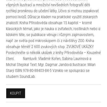
vtipných ilustrací a množství nevšedních fotografií děti
rychleji proniknou do učební látky. Učivo si mohou zopakovat
pomocí kvízů. Důraz je kladen na praktické využití získaných
znalostí. Kniha Přírodověda obsahuje 15 kapitol – kromě
klasických témat, jako je nauka o zvířatech, rostlinách nebo o
lidském těle, se publikace věnuje i různým zajímavostem,
např. ze světa pod mikroskopem či z návštěvy ZOO. Kniha
obsahuje téměř 2 600 zvukových stop. ZVUKOVÉ UKÁZKY
Poslechněte si několik ukázek z knihy Přírodověda – Kouzelné
čtení. Namluvili: Vladimír Kořen, Sabina Laurinová a
Michal Stejskal Text: Mgr. Dagmar Jandová Ilustrace: Milan
Starý ISBN 978-80-88403-84-5 Vzniklo ve spolupráci se
studiem SoundLab.
KOUPIT