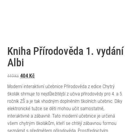
Kniha Přírodověda 1. vydání
Albi
Původní cena byla: 449 Kč.
Aktuální cena je: 404 Kč.
404
Kč
449
Kč
Moderní interaktivní učebnice Přírodověda z edice Chytrý
školák shrnuje to nejdůležitější z učiva přírodovědy pro 4. a 5.
ročník ZŠ a je tak vhodným doplněním školních učebnic. Díky
elektronické tužce se děti mohou učit samostatně,
interaktivně a zábavně. Tato moderní učebnice je určená
všem chytrým školákům, kteří se chtějí zábavnou formou
seznámit s předmětem přírodověda. Prostřednictvím