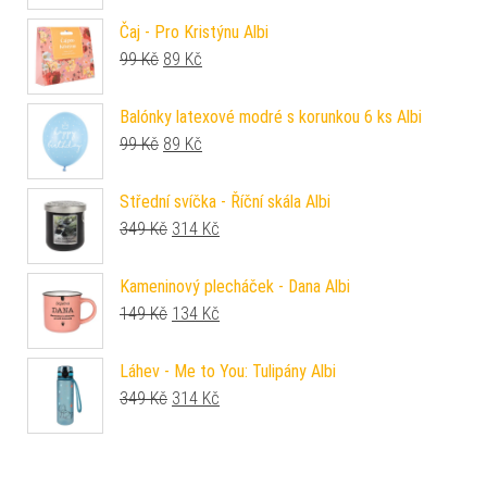
Čaj - Pro Kristýnu Albi
Původní cena byla: 99 Kč.
Aktuální cena je: 89 Kč.
99
Kč
89
Kč
Balónky latexové modré s korunkou 6 ks Albi
Původní cena byla: 99 Kč.
Aktuální cena je: 89 Kč.
99
Kč
89
Kč
Střední svíčka - Říční skála Albi
Původní cena byla: 349 Kč.
Aktuální cena je: 314 Kč.
349
Kč
314
Kč
Kameninový plecháček - Dana Albi
Původní cena byla: 149 Kč.
Aktuální cena je: 134 Kč.
149
Kč
134
Kč
Láhev - Me to You: Tulipány Albi
Původní cena byla: 349 Kč.
Aktuální cena je: 314 Kč.
349
Kč
314
Kč