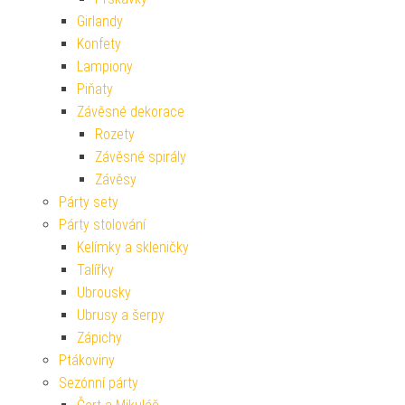
Girlandy
Konfety
Lampiony
Piňaty
Závěsné dekorace
Rozety
Závěsné spirály
Závěsy
Párty sety
Párty stolování
Kelímky a skleničky
Talířky
Ubrousky
Ubrusy a šerpy
Zápichy
Ptákoviny
Sezónní párty