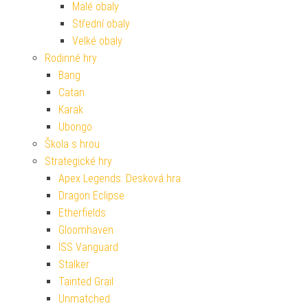
Malé obaly
Střední obaly
Velké obaly
Rodinné hry
Bang
Catan
Karak
Ubongo
Škola s hrou
Strategické hry
Apex Legends: Desková hra
Dragon Eclipse
Etherfields
Gloomhaven
ISS Vanguard
Stalker
Tainted Grail
Unmatched