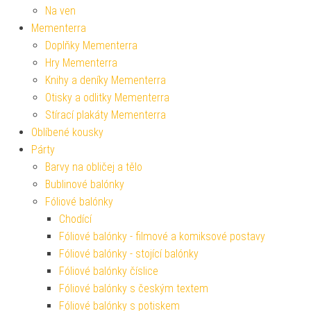
Na ven
Mementerra
Doplňky Mementerra
Hry Mementerra
Knihy a deníky Mementerra
Otisky a odlitky Mementerra
Stírací plakáty Mementerra
Oblíbené kousky
Párty
Barvy na obličej a tělo
Bublinové balónky
Fóliové balónky
Chodící
Fóliové balónky - filmové a komiksové postavy
Fóliové balónky - stojící balónky
Fóliové balónky číslice
Fóliové balónky s českým textem
Fóliové balónky s potiskem