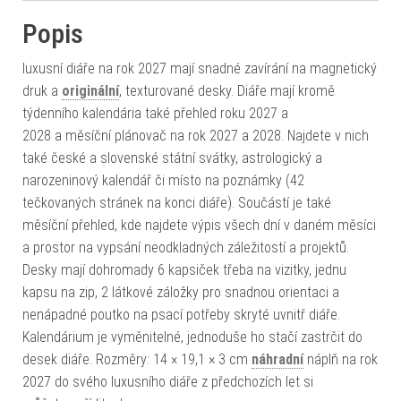
Popis
luxusní diáře na rok 2027 mají snadné zavírání na magnetický
druk a
originální
, texturované desky. Diáře mají kromě
týdenního kalendária také přehled roku 2027 a
2028 a měsíční plánovač na rok 2027 a 2028. Najdete v nich
také české a slovenské státní svátky, astrologický a
narozeninový kalendář či místo na poznámky (42
tečkovaných stránek na konci diáře). Součástí je také
měsíční přehled, kde najdete výpis všech dní v daném měsíci
a prostor na vypsání neodkladných záležitostí a projektů.
Desky mají dohromady 6 kapsiček třeba na vizitky, jednu
kapsu na zip, 2 látkové záložky pro snadnou orientaci a
nenápadné poutko na psací potřeby skryté uvnitř diáře.
Kalendárium je vyměnitelné, jednoduše ho stačí zastrčit do
desek diáře. Rozměry: 14 × 19,1 × 3 cm
náhradní
náplň na rok
2027 do svého luxusního diáře z předchozích let si