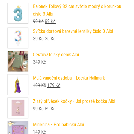
Balónek fóliový 82 cm světle modrý s korunkou
číslo 3 Albi
Původní cena byla: 99 Kč.
Aktuální cena je: 89 Kč.
99
Kč
89
Kč
Svíčka dortová barevné lentilky číslo 3 Albi
Původní cena byla: 39 Kč.
Aktuální cena je: 35 Kč.
39
Kč
35
Kč
Cestovatelský deník Albi
349
Kč
Malá vánoční ozdoba - Locika Hallmark
Původní cena byla: 199 Kč.
Aktuální cena je: 179 Kč.
199
Kč
179
Kč
Zlatý přívěsek kočky - Jsi prostě kočka Albi
Původní cena byla: 99 Kč.
Aktuální cena je: 89 Kč.
99
Kč
89
Kč
Minikniha - Pro babičku Albi
149
Kč