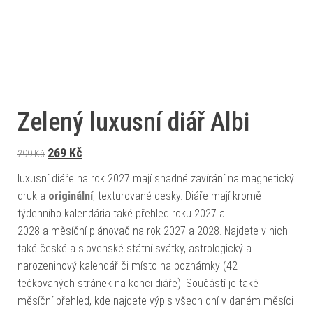
Zelený luxusní diář Albi
Původní cena byla: 299 Kč.
Aktuální cena je: 269 Kč.
269
Kč
299
Kč
luxusní diáře na rok 2027 mají snadné zavírání na magnetický
druk a
originální
, texturované desky. Diáře mají kromě
týdenního kalendária také přehled roku 2027 a
2028 a měsíční plánovač na rok 2027 a 2028. Najdete v nich
také české a slovenské státní svátky, astrologický a
narozeninový kalendář či místo na poznámky (42
tečkovaných stránek na konci diáře). Součástí je také
měsíční přehled, kde najdete výpis všech dní v daném měsíci