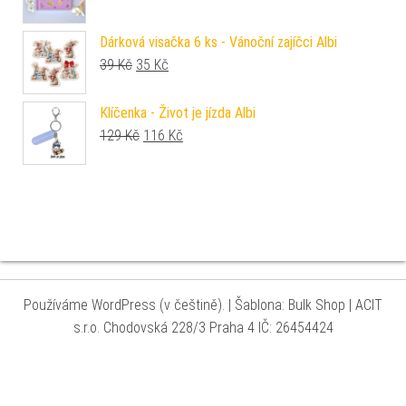
Dárková visačka 6 ks - Vánoční zajíčci Albi
Původní cena byla: 39 Kč.
Aktuální cena je: 35 Kč.
39
Kč
35
Kč
Klíčenka - Život je jízda Albi
Původní cena byla: 129 Kč.
Aktuální cena je: 116 Kč.
129
Kč
116
Kč
Používáme WordPress (v češtině).
|
Šablona: Bulk Shop
| ACIT
s.r.o. Chodovská 228/3 Praha 4 IČ: 26454424