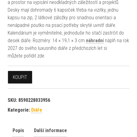
a prostor na vypsání neodkladných záležitostí a projektů.
Desky mají dohromady 6 kapsiček třeba na vizitky, jednu
kapsu na zip, 2 látkové záložky pro snadnou orientaci a
nenápadné poutko na psací potřeby skryté uvnitř diáře.
Kalendárium je vyměnitelné, jednoduše ho stačí zastrčit do
desek diáře. Rozměry: 14 × 19,1 × 3 cm
náhradní
náplň na rok
2027 do svého luxusního diáře z předchozích let si
můžete pořídit zde.
KOUPIT
SKU:
8590228033956
Kategorie:
Diáře
Popis
Další informace