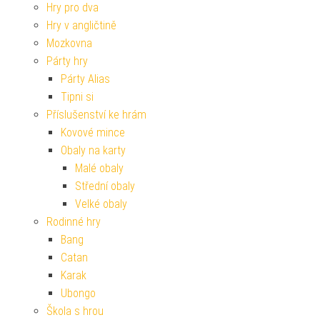
Hry pro dva
Hry v angličtině
Mozkovna
Párty hry
Párty Alias
Tipni si
Příslušenství ke hrám
Kovové mince
Obaly na karty
Malé obaly
Střední obaly
Velké obaly
Rodinné hry
Bang
Catan
Karak
Ubongo
Škola s hrou