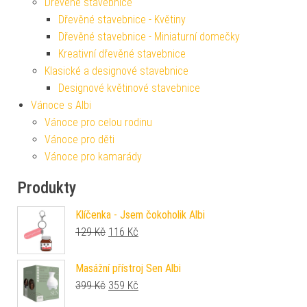
Dřevěné stavebnice
Dřevěné stavebnice - Květiny
Dřevěné stavebnice - Miniaturní domečky
Kreativní dřevěné stavebnice
Klasické a designové stavebnice
Designové květinové stavebnice
Vánoce s Albi
Vánoce pro celou rodinu
Vánoce pro děti
Vánoce pro kamarády
Produkty
Klíčenka - Jsem čokoholik Albi
Původní cena byla: 129 Kč.
Aktuální cena je: 116 Kč.
129
Kč
116
Kč
Masážní přístroj Sen Albi
Původní cena byla: 399 Kč.
Aktuální cena je: 359 Kč.
399
Kč
359
Kč