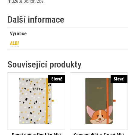
můžete pořídit zde.
Další informace
Výrobce
ALBI
Související produkty
Sleva!
Sleva!
Denní diář – Puntíky Albi
Kapesní diář – Corgi Albi