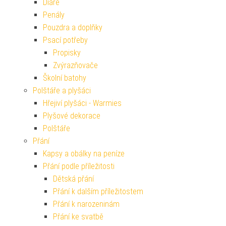
Diáře
Penály
Pouzdra a doplňky
Psací potřeby
Propisky
Zvýrazňovače
Školní batohy
Polštáře a plyšáci
Hřejiví plyšáci - Warmies
Plyšové dekorace
Polštáře
Přání
Kapsy a obálky na peníze
Přání podle příležitosti
Dětská přání
Přání k dalším příležitostem
Přání k narozeninám
Přání ke svatbě