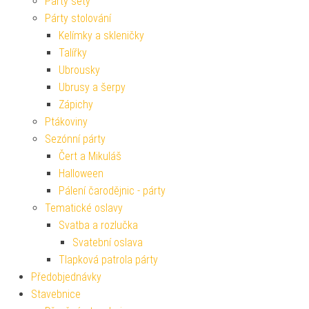
Párty sety
Párty stolování
Kelímky a skleničky
Talířky
Ubrousky
Ubrusy a šerpy
Zápichy
Ptákoviny
Sezónní párty
Čert a Mikuláš
Halloween
Pálení čarodějnic - párty
Tematické oslavy
Svatba a rozlučka
Svatební oslava
Tlapková patrola párty
Předobjednávky
Stavebnice