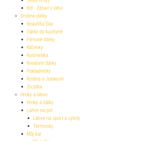
Jedlý hmyz
Kitl - Zdraví v láhvi
Drobné dárky
Beautiful Day
Dárky do kuchyně
Filmové dárky
Klíčenky
Kosmetika
Kreativní dárky
Pokladničky
Rodina a Jubileum
Zrcátka
Hrnky a lahve
Hrnky a šálky
Lahve na pití
Láhve na sport a výlety
Termosky
Můj bar