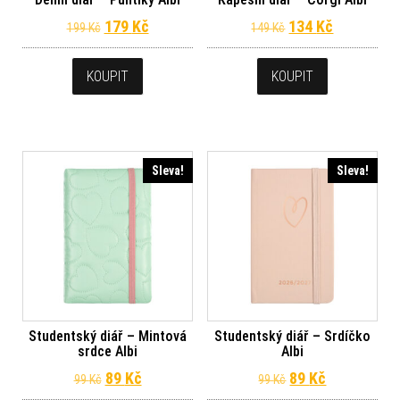
Původní cena byla: 199 Kč.
Aktuální cena je: 179 Kč.
Původní cena byl
Aktuální c
179
Kč
134
Kč
199
Kč
149
Kč
KOUPIT
KOUPIT
Sleva!
Sleva!
Studentský diář – Mintová
Studentský diář – Srdíčko
srdce Albi
Albi
Původní cena byla: 99 Kč.
Aktuální cena je: 89 Kč.
Původní cena byl
Aktuální ce
89
Kč
89
Kč
99
Kč
99
Kč