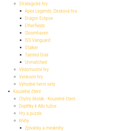
Strategické hry
Apex Legends: Desková hra
Dragon Eclipse
Etherfields
Gloomhaven
ISS Vanguard
Stalker
Tainted Grail
Unmatched
Vědomostní hry
Venkovní hry
Výhodné herní sety
Kouzelné čtení
Chytrý školák - Kouzelné čtení
Doplňky k Albi tužce
Hry a puzzle
Knihy
Zpívánky a miniknihy