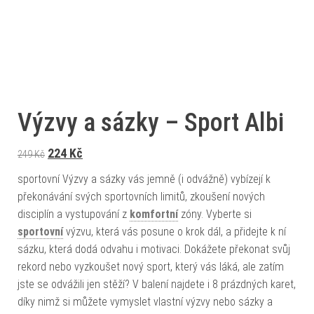
Výzvy a sázky – Sport Albi
Původní cena byla: 249 Kč.
Aktuální cena je: 224 Kč.
224
Kč
249
Kč
sportovní Výzvy a sázky vás jemně (i odvážně) vybízejí k
překonávání svých sportovních limitů, zkoušení nových
disciplín a vystupování z
komfortní
zóny. Vyberte si
sportovní
výzvu, která vás posune o krok dál, a přidejte k ní
sázku, která dodá odvahu i motivaci. Dokážete překonat svůj
rekord nebo vyzkoušet nový sport, který vás láká, ale zatím
jste se odvážili jen stěží? V balení najdete i 8 prázdných karet,
díky nimž si můžete vymyslet vlastní výzvy nebo sázky a