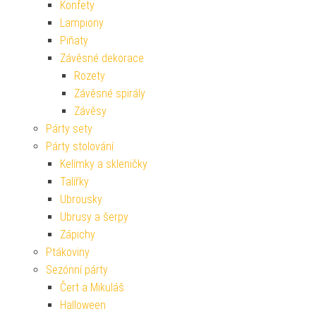
Konfety
Lampiony
Piňaty
Závěsné dekorace
Rozety
Závěsné spirály
Závěsy
Párty sety
Párty stolování
Kelímky a skleničky
Talířky
Ubrousky
Ubrusy a šerpy
Zápichy
Ptákoviny
Sezónní párty
Čert a Mikuláš
Halloween