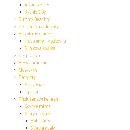
Arkádové hry
Rychlé šípy
Dummy Bear hry
Herní trička a doplňky
Hlavolamy a puzzle
Hlavolamy - Mozkovna
Rubikova kostka
Hry pro dva
Hry v angličtině
Mozkovna
Párty hry
Párty Alias
Tipni si
Příslušenství ke hrám
Kovové mince
Obaly na karty
Malé obaly
Střední obaly