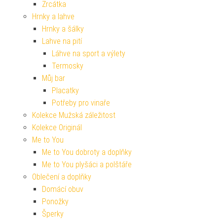
Zrcátka
Hrnky a lahve
Hrnky a šálky
Lahve na pití
Láhve na sport a výlety
Termosky
Můj bar
Placatky
Potřeby pro vinaře
Kolekce Mužská záležitost
Kolekce Originál
Me to You
Me to You dobroty a doplňky
Me to You plyšáci a polštáře
Oblečení a doplňky
Domácí obuv
Ponožky
Šperky