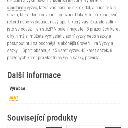
disciplín a vystupování z
komfortní
zóny. Vyberte si
sportovní
výzvu, která vás posune o krok dál, a přidejte k ní
sázku, která dodá odvahu i motivaci. Dokážete překonat svůj
rekord nebo vyzkoušet nový sport, který vás láká, ale zatím
jste se odvážili jen stěží? V balení najdete i 8 prázdných karet,
díky nimž si můžete vymyslet vlastní výzvy nebo sázky a
posunout hru na osobnější a akčnější úroveň. Hra Výzvy a
sázky – Sport obsahuje: 45 karet výzev, 45 karet sázek, 8
prázdných karet pro vlastní výzvy a sázky, pravidla.
Další informace
Výrobce
ALBI
Související produkty