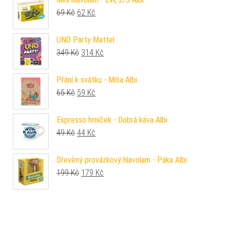
Původní cena byla: 69 Kč.
Aktuální cena je: 62 Kč.
69
Kč
62
Kč
UNO Party Mattel
Původní cena byla: 349 Kč.
Aktuální cena je: 314 Kč.
349
Kč
314
Kč
Přání k svátku - Míša Albi
Původní cena byla: 65 Kč.
Aktuální cena je: 59 Kč.
65
Kč
59
Kč
Espresso hrníček - Dobrá káva Albi
Původní cena byla: 49 Kč.
Aktuální cena je: 44 Kč.
49
Kč
44
Kč
Dřevěný provázkový hlavolam - Páka Albi
Původní cena byla: 199 Kč.
Aktuální cena je: 179 Kč.
199
Kč
179
Kč