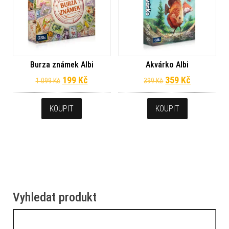
Burza známek Albi
Akvárko Albi
Původní cena byla: 1 099 Kč.
Aktuální cena je: 199 Kč.
Původní cena byl
Aktuální c
199
Kč
359
Kč
1 099
Kč
399
Kč
KOUPIT
KOUPIT
Vyhledat produkt
Vyhledávání