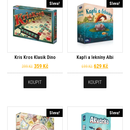
Sleva!
Sleva!
Kris Kros Klasik Dino
Kapři a lekníny Albi
Původní cena byla: 399 Kč.
Aktuální cena je: 359 Kč.
Původní cena byl
Aktuální c
359
Kč
629
Kč
399
Kč
699
Kč
KOUPIT
KOUPIT
Sleva!
Sleva!