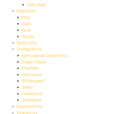
Velké obaly
Rodinné hry
Bang
Catan
Karak
Ubongo
Škola s hrou
Strategické hry
Apex Legends: Desková hra
Dragon Eclipse
Etherfields
Gloomhaven
ISS Vanguard
Stalker
Tainted Grail
Unmatched
Vědomostní hry
Venkovní hry