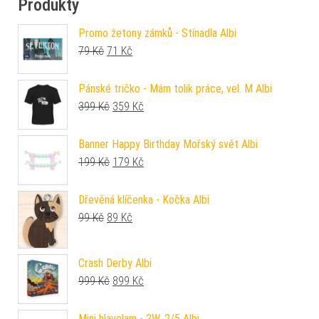
Produkty
Promo žetony zámků - Stínadla Albi
Původní cena byla: 79 Kč.
Aktuální cena je: 71 Kč.
79
Kč
71
Kč
Pánské tričko - Mám tolik práce, vel. M Albi
Původní cena byla: 399 Kč.
Aktuální cena je: 359 Kč.
399
Kč
359
Kč
Banner Happy Birthday Mořský svět Albi
Původní cena byla: 199 Kč.
Aktuální cena je: 179 Kč.
199
Kč
179
Kč
Dřevěná klíčenka - Kočka Albi
Původní cena byla: 99 Kč.
Aktuální cena je: 89 Kč.
99
Kč
89
Kč
Crash Derby Albi
Původní cena byla: 999 Kč.
Aktuální cena je: 899 Kč.
999
Kč
899
Kč
Mini hlavolam - 2W, 2/5 Albi