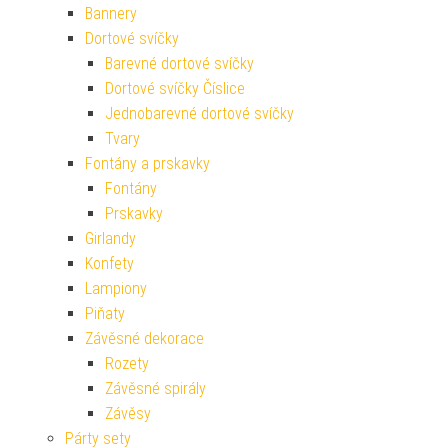
Bannery
Dortové svíčky
Barevné dortové svíčky
Dortové svíčky Číslice
Jednobarevné dortové svíčky
Tvary
Fontány a prskavky
Fontány
Prskavky
Girlandy
Konfety
Lampiony
Piňaty
Závěsné dekorace
Rozety
Závěsné spirály
Závěsy
Párty sety