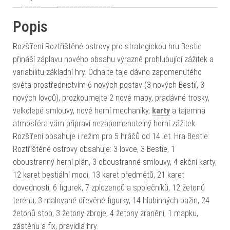
Popis
Rozšíření Roztříštěné ostrovy pro strategickou hru Bestie
přináší záplavu nového obsahu výrazně prohlubující zážitek a
variabilitu základní hry. Odhalte taje dávno zapomenutého
světa prostřednictvím 6 nových postav (3 nových Bestií, 3
nových lovců), prozkoumejte 2 nové mapy, pradávné trosky,
velkolepé smlouvy, nové herní mechaniky,
karty
a tajemná
atmosféra vám připraví nezapomenutelný herní zážitek.
Rozšíření obsahuje i režim pro 5 hráčů od 14 let. Hra Bestie:
Roztříštěné ostrovy obsahuje: 3 lovce, 3 Bestie, 1
oboustranný herní plán, 3 oboustranné smlouvy, 4 akční karty,
12 karet bestiální moci, 13 karet předmětů, 21 karet
dovedností, 6 figurek, 7 zplozenců a společníků, 12 žetonů
terénu, 3 malované dřevěné figurky, 14 hlubinných bažin, 24
žetonů stop, 3 žetony zbroje, 4 žetony zranění, 1 mapku,
zástěnu a fix, pravidla hry.