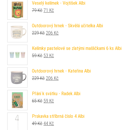
Veselý kelímek - Vojtíšek Albi
Původní cena byla: 79 Kč.
Aktuální cena je: 71 Kč.
79
Kč
71
Kč
Outdoorový hrnek - Skvělá učitelka Albi
Původní cena byla: 229 Kč.
Aktuální cena je: 206 Kč.
229
Kč
206
Kč
Kelímky pastelové se zlatými mašličkami 6 ks Albi
Původní cena byla: 59 Kč.
Aktuální cena je: 53 Kč.
59
Kč
53
Kč
Outdoorový hrnek - Kateřina Albi
Původní cena byla: 229 Kč.
Aktuální cena je: 206 Kč.
229
Kč
206
Kč
Přání k svátku - Radek Albi
Původní cena byla: 65 Kč.
Aktuální cena je: 59 Kč.
65
Kč
59
Kč
Prskavka stříbrná číslo 4 Albi
Původní cena byla: 49 Kč.
Aktuální cena je: 44 Kč.
49
Kč
44
Kč