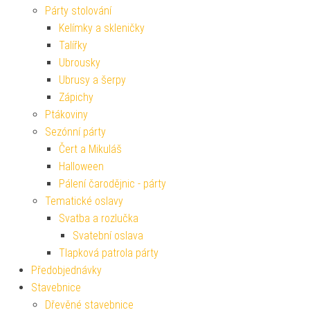
Párty stolování
Kelímky a skleničky
Talířky
Ubrousky
Ubrusy a šerpy
Zápichy
Ptákoviny
Sezónní párty
Čert a Mikuláš
Halloween
Pálení čarodějnic - párty
Tematické oslavy
Svatba a rozlučka
Svatební oslava
Tlapková patrola párty
Předobjednávky
Stavebnice
Dřevěné stavebnice