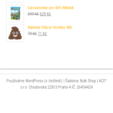
Carcassonne pro děti Mindok
Původní cena byla: 699 Kč.
Aktuální cena je: 629 Kč.
699
Kč
629
Kč
Balónek fóliový Hovínko Albi
Původní cena byla: 79 Kč.
Aktuální cena je: 71 Kč.
79
Kč
71
Kč
Používáme WordPress (v češtině).
|
Šablona: Bulk Shop
| ACIT
s.r.o. Chodovská 228/3 Praha 4 IČ: 26454424