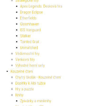
Strategické hry
Apex Legends: Desková hra
Dragon Eclipse
Etherfields
Gloomhaven
ISS Vanguard
Stalker
Tainted Grail
Unmatched
Vědomostní hry
Venkovní hry
Výhodné herní sety
Kouzelné čtení
Chytrý školák - Kouzelné čtení
Doplňky k Albi tužce
Hry a puzzle
Knihy
Zpívánky a miniknihy