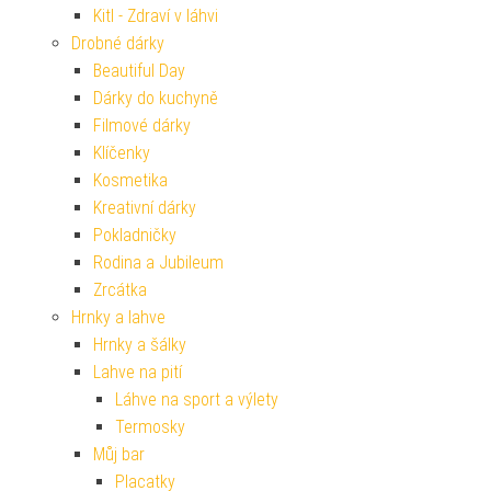
Kitl - Zdraví v láhvi
Drobné dárky
Beautiful Day
Dárky do kuchyně
Filmové dárky
Klíčenky
Kosmetika
Kreativní dárky
Pokladničky
Rodina a Jubileum
Zrcátka
Hrnky a lahve
Hrnky a šálky
Lahve na pití
Láhve na sport a výlety
Termosky
Můj bar
Placatky