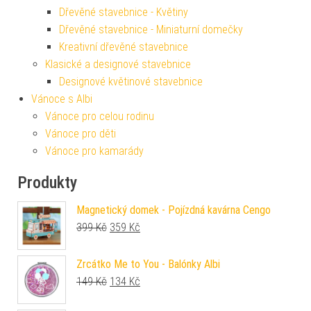
Dřevěné stavebnice - Květiny
Dřevěné stavebnice - Miniaturní domečky
Kreativní dřevěné stavebnice
Klasické a designové stavebnice
Designové květinové stavebnice
Vánoce s Albi
Vánoce pro celou rodinu
Vánoce pro děti
Vánoce pro kamarády
Produkty
Magnetický domek - Pojízdná kavárna Cengo
Původní cena byla: 399 Kč.
Aktuální cena je: 359 Kč.
399
Kč
359
Kč
Zrcátko Me to You - Balónky Albi
Původní cena byla: 149 Kč.
Aktuální cena je: 134 Kč.
149
Kč
134
Kč