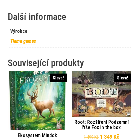
Další informace
Výrobce
Tlama games
Související produkty
Sleva!
Sleva!
Root: Rozšíření Podzemní
říše Fox in the box
Ekosystém Mindok
Původní cena byla
Aktuální 
1 349
Kč
1 499
Kč