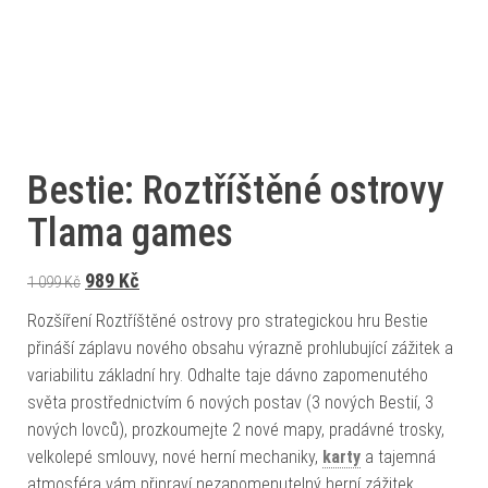
Bestie: Roztříštěné ostrovy
Tlama games
Původní cena byla: 1 099 Kč.
Aktuální cena je: 989 Kč.
989
Kč
1 099
Kč
Rozšíření Roztříštěné ostrovy pro strategickou hru Bestie
přináší záplavu nového obsahu výrazně prohlubující zážitek a
variabilitu základní hry. Odhalte taje dávno zapomenutého
světa prostřednictvím 6 nových postav (3 nových Bestií, 3
nových lovců), prozkoumejte 2 nové mapy, pradávné trosky,
velkolepé smlouvy, nové herní mechaniky,
karty
a tajemná
atmosféra vám připraví nezapomenutelný herní zážitek.