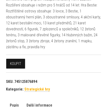
Rozšíření obsahuje i režim pro 5 hráčů od 14 let. Hra Bestie:
Roztříštěné ostrovy obsahuje: 3 lovce, 3 Bestie, 1
oboustranný herní plán, 3 oboustranné smlouvy, 4 akční karty,
12 karet bestiální moci, 13 karet předmětů, 21 karet
dovedností, 6 figurek, 7 zplozenců a společníků, 12 žetonů
terénu, 3 malované dřevěné figurky, 14 hlubinných bažin, 24
žetonů stop, 3 žetony zbroje, 4 žetony zranění, 1 mapku,
zástěnu a fix, pravidla hry.
KOUPIT
SKU:
745125876894
Kategorie:
Strategické hry
Popis
Další informace