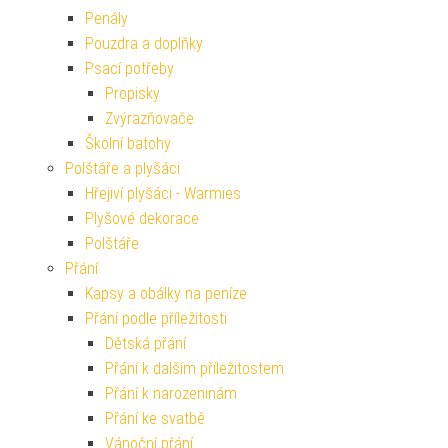
Penály
Pouzdra a doplňky
Psací potřeby
Propisky
Zvýrazňovače
Školní batohy
Polštáře a plyšáci
Hřejiví plyšáci - Warmies
Plyšové dekorace
Polštáře
Přání
Kapsy a obálky na peníze
Přání podle příležitosti
Dětská přání
Přání k dalším příležitostem
Přání k narozeninám
Přání ke svatbě
Vánoční přání