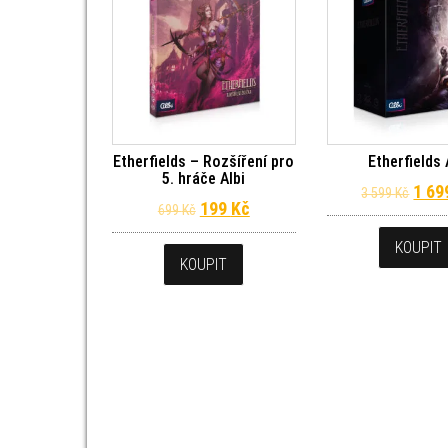
Etherfields – Rozšíření pro
Etherfields 
5. hráče Albi
Půvo
1 6
3 599
Kč
Původní cena byla: 699 Kč.
Aktuální cena je: 199 Kč.
199
Kč
699
Kč
KOUPIT
KOUPIT