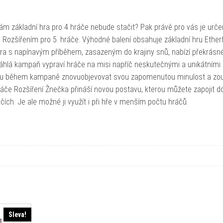
e vám základní hra pro 4 hráče nebude stačit? Pak právě pro vás je urč
 Rozšířením pro 5. hráče. Výhodné balení obsahuje základní hru Etherf
 hra s napínavým příběhem, zasazeným do krajiny snů, nabízí překrásn
sáhlá kampaň vypraví hráče na misi napříč neskutečnými a unikátními
udou během kampaně znovuobjevovat svou zapomenutou minulost a zou
 5. hráče Rozšíření Žnečka přináší novou postavu, kterou můžete zapojit 
ráčích. Je ale možné ji využít i při hře v menším počtu hráčů.
Sleva!