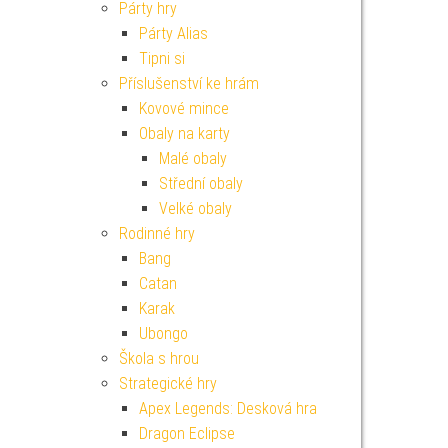
Párty hry
Párty Alias
Tipni si
Příslušenství ke hrám
Kovové mince
Obaly na karty
Malé obaly
Střední obaly
Velké obaly
Rodinné hry
Bang
Catan
Karak
Ubongo
Škola s hrou
Strategické hry
Apex Legends: Desková hra
Dragon Eclipse