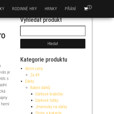
0
KY
RODINNÉ HRY
HRNKY
PŘÁNÍ
Vyhledat produkt
Vyhledávání
ro
Kategorie produktu
m
Akční ceny
vás je
Za 49
elds s
Dárky
adní
Balení dárků
ická
Dárkové krabičky
ajiny
Dárkové tašky
 herní
Jmenovky na dárky
č
Stuhy a kokardy