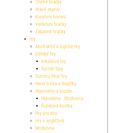
Chytré hračky
Hravé objevy
Kreativní tvoření
Venkovní hračky
Zábavné hračky
Hry
Abstraktní a logické hry
Dětské hry
Arkádové hry
Rychlé šípy
Dummy Bear hry
Herní trička a doplňky
Hlavolamy a puzzle
Hlavolamy - Mozkovna
Rubikova kostka
Hry pro dva
Hry v angličtině
Mozkovna