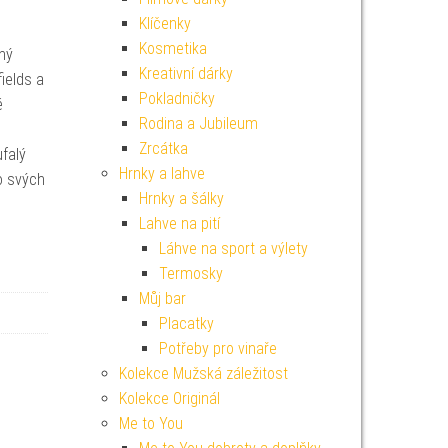
Klíčenky
Kosmetika
ený
Kreativní dárky
ields a
Pokladničky
é
Rodina a Jubileum
Zrcátka
falý
Hrnky a lahve
do svých
Hrnky a šálky
Lahve na pití
Láhve na sport a výlety
Termosky
Můj bar
Placatky
Potřeby pro vinaře
Kolekce Mužská záležitost
Kolekce Originál
Me to You