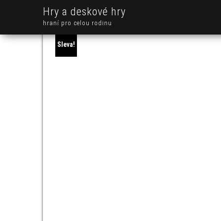
Hry a deskové hry
hraní pro celou rodinu
Sleva!