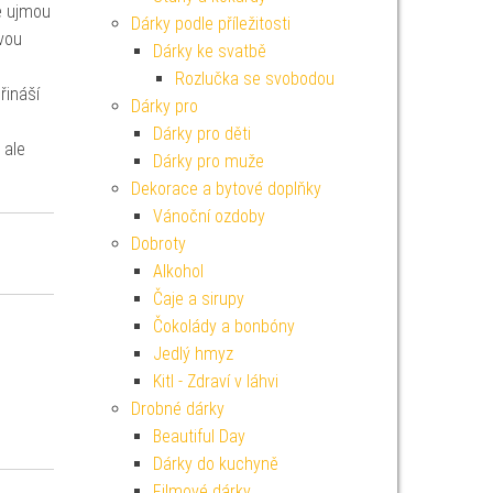
e ujmou
Dárky podle příležitosti
vou
Dárky ke svatbě
Rozlučka se svobodou
řináší
Dárky pro
Dárky pro děti
 ale
Dárky pro muže
Dekorace a bytové doplňky
Vánoční ozdoby
Dobroty
Alkohol
Čaje a sirupy
Čokolády a bonbóny
Jedlý hmyz
Kitl - Zdraví v láhvi
Drobné dárky
Beautiful Day
Dárky do kuchyně
Filmové dárky