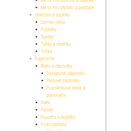
Me to You dobroty a doplňky
Me to You plyšáci a polštáře
Oblečení a doplňky
Domácí obuv
Ponožky
Šperky
Tašky a doplňky
Trička
Papírnictví
Bloky a zápisníky
Designové zápisníky
Plyšové zápisníky
Poznámkové bloky a
plánovače
Diáře
Penály
Pouzdra a doplňky
Psací potřeby