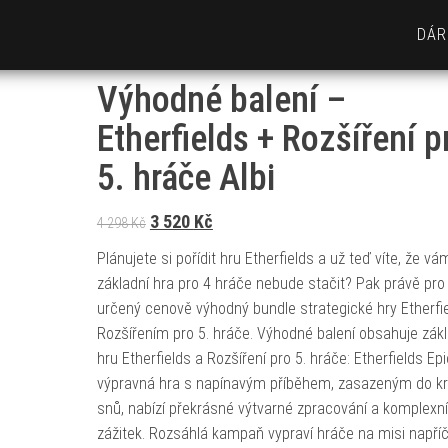
DÁR
Výhodné balení –
Etherfields + Rozšíření p
5. hráče Albi
Původní cena byla: 4 298 Kč.
Aktuální cena je: 3 520 Kč.
3 520
Kč
4 298
Kč
Plánujete si pořídit hru Etherfields a už teď víte, že vá
základní hra pro 4 hráče nebude stačit? Pak právě pro 
určený cenově výhodný bundle strategické hry Etherfi
Rozšířením pro 5. hráče. Výhodné balení obsahuje zákl
hru Etherfields a Rozšíření pro 5. hráče: Etherfields Ep
výpravná hra s napínavým příběhem, zasazeným do kr
snů, nabízí překrásné výtvarné zpracování a komplexní
zážitek. Rozsáhlá kampaň vypraví hráče na misi napří