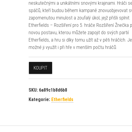
neskutečnými a unikátními snovými krajinami. Hráči s
spáčů, kteří budou během kampaně znovuobjevovat s
zapomenutou minulost a zoufalý úkol, jejž přišli splnit.
Etherfields – Rozšíření pro 5. hráče Rozšíření Žnečka p
novou postavu, kterou můžete zapojit do svých partií
Etherfields, a hru si díky tomu užít až v pěti hráčích. Je
možné ji využít i při hře v menším počtu hráčů.
KOUPIT
SKU:
6a89c1b8d6b8
Kategorie:
Etherfields