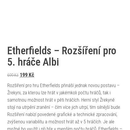
Etherfields – Rozšíření pro
5. hráče Albi
Původní cena byla: 699 Kč.
Aktuální cena je: 199 Kč.
199
Kč
699
Kč
Rozšíření pro hru Etherfields přináší jednak novou postavu –
Žrekyni, za kterou lze hrát v jakémkoli počtu hráčů, tak i
samotnou možnost hrát v pěti hráčích. Herní styl Žrekyně
stojí na utrpění zranění – čím více jich utrpí, tím silnější bude.
Rozšíření nabízí povedené grafické a technické zpracování,
zvýšenou variabilitu a možnost hrát až v 5 hráčích. Je ale
možné ho využít i při hře v menším počtu hráčů. Etherfields –