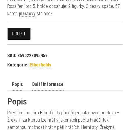
Rozšíření pro 5. hráče obsahuje: 2 figurky, 2 desky spáče, 57
karet,
plastový
stojánek.
KOUPIT
SKU:
8590228095459
Kategorie:
Etherfields
Popis
Další informace
Popis
Rozšíření pro hru Etherfields přináší jednak novou postavu –
Žrekyni, za kterou lze hrát v jakémkoli počtu hráčů, tak i
samotnou možnost hrát v pěti hráčích. Herní styl Žrekyně