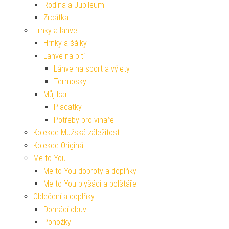
Rodina a Jubileum
Zrcátka
Hrnky a lahve
Hrnky a šálky
Lahve na pití
Láhve na sport a výlety
Termosky
Můj bar
Placatky
Potřeby pro vinaře
Kolekce Mužská záležitost
Kolekce Originál
Me to You
Me to You dobroty a doplňky
Me to You plyšáci a polštáře
Oblečení a doplňky
Domácí obuv
Ponožky