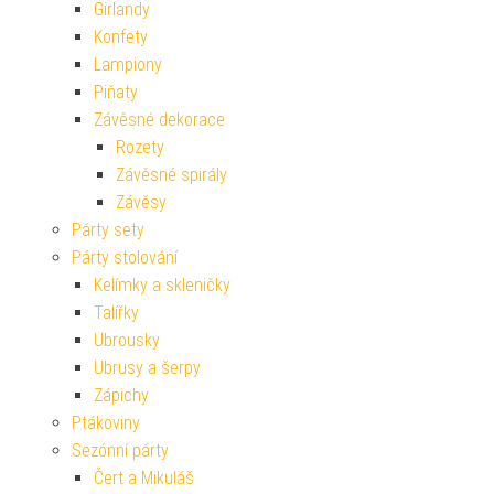
Girlandy
Konfety
Lampiony
Piňaty
Závěsné dekorace
Rozety
Závěsné spirály
Závěsy
Párty sety
Párty stolování
Kelímky a skleničky
Talířky
Ubrousky
Ubrusy a šerpy
Zápichy
Ptákoviny
Sezónní párty
Čert a Mikuláš