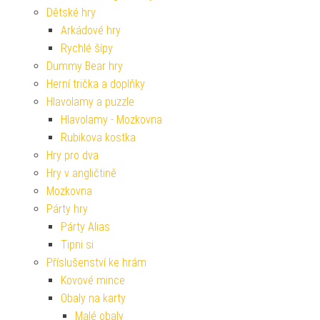
Dětské hry
Arkádové hry
Rychlé šípy
Dummy Bear hry
Herní trička a doplňky
Hlavolamy a puzzle
Hlavolamy - Mozkovna
Rubikova kostka
Hry pro dva
Hry v angličtině
Mozkovna
Párty hry
Párty Alias
Tipni si
Příslušenství ke hrám
Kovové mince
Obaly na karty
Malé obaly