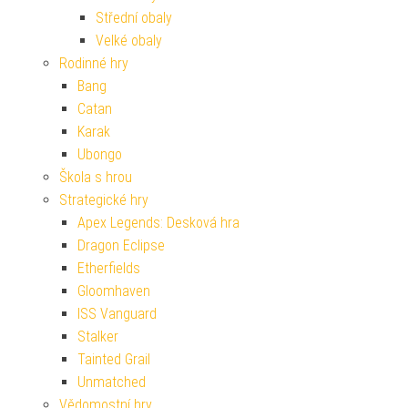
Střední obaly
Velké obaly
Rodinné hry
Bang
Catan
Karak
Ubongo
Škola s hrou
Strategické hry
Apex Legends: Desková hra
Dragon Eclipse
Etherfields
Gloomhaven
ISS Vanguard
Stalker
Tainted Grail
Unmatched
Vědomostní hry