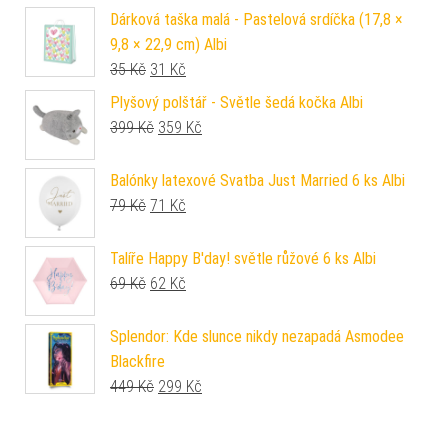
Dárková taška malá - Pastelová srdíčka (17,8 ×
9,8 × 22,9 cm) Albi
Původní cena byla: 35 Kč.
Aktuální cena je: 31 Kč.
35
Kč
31
Kč
Plyšový polštář - Světle šedá kočka Albi
Původní cena byla: 399 Kč.
Aktuální cena je: 359 Kč.
399
Kč
359
Kč
Balónky latexové Svatba Just Married 6 ks Albi
Původní cena byla: 79 Kč.
Aktuální cena je: 71 Kč.
79
Kč
71
Kč
Talíře Happy B'day! světle růžové 6 ks Albi
Původní cena byla: 69 Kč.
Aktuální cena je: 62 Kč.
69
Kč
62
Kč
Splendor: Kde slunce nikdy nezapadá Asmodee
Blackfire
Původní cena byla: 449 Kč.
Aktuální cena je: 299 Kč.
449
Kč
299
Kč