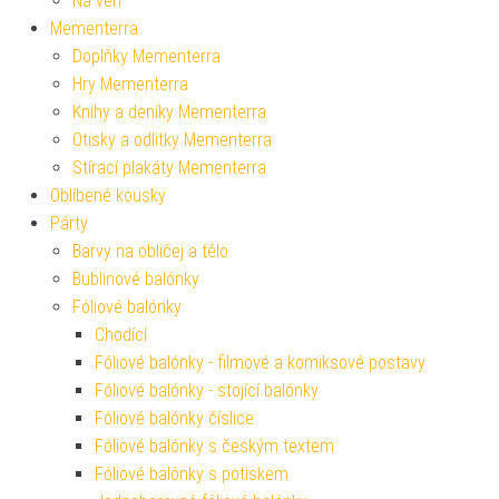
Na ven
Mementerra
Doplňky Mementerra
Hry Mementerra
Knihy a deníky Mementerra
Otisky a odlitky Mementerra
Stírací plakáty Mementerra
Oblíbené kousky
Párty
Barvy na obličej a tělo
Bublinové balónky
Fóliové balónky
Chodící
Fóliové balónky - filmové a komiksové postavy
Fóliové balónky - stojící balónky
Fóliové balónky číslice
Fóliové balónky s českým textem
Fóliové balónky s potiskem