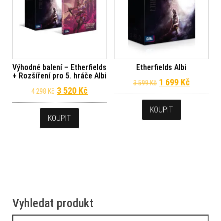
Výhodné balení – Etherfields
Etherfields Albi
+ Rozšíření pro 5. hráče Albi
Původní cena byla
Aktuální 
1 699
Kč
3 599
Kč
Původní cena byla: 4 298 Kč.
Aktuální cena je: 3 520 Kč.
3 520
Kč
4 298
Kč
KOUPIT
KOUPIT
Vyhledat produkt
Vyhledávání