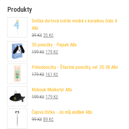
Produkty
Svíčka dortová světle modrá s korunkou číslo 4
Albi
Původní cena byla: 39 Kč.
Aktuální cena je: 35 Kč.
39
Kč
35
Kč
3D ponožky - Pejsek Albi
Původní cena byla: 199 Kč.
Aktuální cena je: 179 Kč.
199
Kč
179
Kč
Pohodonožky - Šťastné ponožky, vel. 35-38 Albi
Původní cena byla: 179 Kč.
Aktuální cena je: 161 Kč.
179
Kč
161
Kč
Klobouk Mušketýr Albi
Původní cena byla: 199 Kč.
Aktuální cena je: 179 Kč.
199
Kč
179
Kč
Čajová lžička - Jsi můj andílek Albi
Původní cena byla: 99 Kč.
Aktuální cena je: 89 Kč.
99
Kč
89
Kč