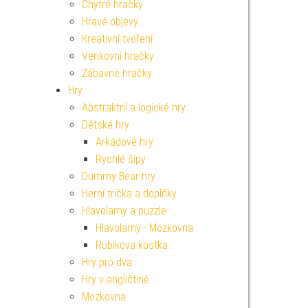
Chytré hračky
Hravé objevy
Kreativní tvoření
Venkovní hračky
Zábavné hračky
Hry
Abstraktní a logické hry
Dětské hry
Arkádové hry
Rychlé šípy
Dummy Bear hry
Herní trička a doplňky
Hlavolamy a puzzle
Hlavolamy - Mozkovna
Rubikova kostka
Hry pro dva
Hry v angličtině
Mozkovna