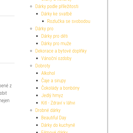
Dárky podle příležitosti
Dárky ke svatbě
Rozlučka se svobodou
Dárky pro
Dárky pro děti
Dárky pro muže
Dekorace a bytové doplňky
Vánoční ozdoby
Dobroty
Alkohol
Čaje a sirupy
bené z
Čokolády a bonbóny
obit
Jedlý hmyz
nejen
Kitl - Zdraví v láhvi
Drobné dárky
Beautiful Day
Dárky do kuchyně
Filmové dárky