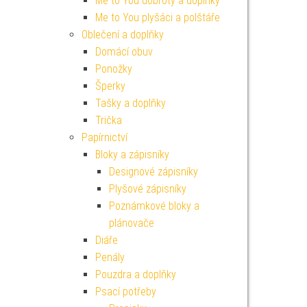
Me to You dobroty a doplňky
Me to You plyšáci a polštáře
Oblečení a doplňky
Domácí obuv
Ponožky
Šperky
Tašky a doplňky
Trička
Papírnictví
Bloky a zápisníky
Designové zápisníky
Plyšové zápisníky
Poznámkové bloky a
plánovače
Diáře
Penály
Pouzdra a doplňky
Psací potřeby