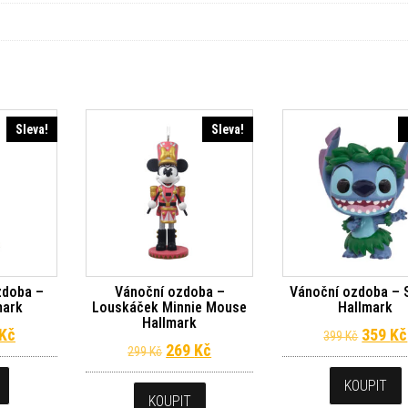
Sleva!
Sleva!
zdoba –
Vánoční ozdoba –
Vánoční ozdoba – 
mark
Louskáček Minnie Mouse
Hallmark
Hallmark
dní cena byla: 199 Kč.
Aktuální cena je: 179 Kč.
Původn
Kč
359
Kč
399
Kč
Původní cena byla: 299 Kč.
Aktuální cena je: 269 Kč.
269
Kč
299
Kč
KOUPIT
KOUPIT