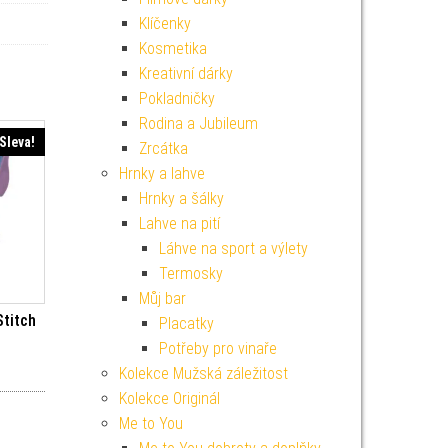
Klíčenky
Kosmetika
Kreativní dárky
Pokladničky
Rodina a Jubileum
Sleva!
Zrcátka
Hrnky a lahve
Hrnky a šálky
Lahve na pití
Láhve na sport a výlety
Termosky
Můj bar
Stitch
Placatky
Potřeby pro vinaře
í cena byla: 399 Kč.
Aktuální cena je: 359 Kč.
Kolekce Mužská záležitost
Kolekce Originál
Me to You