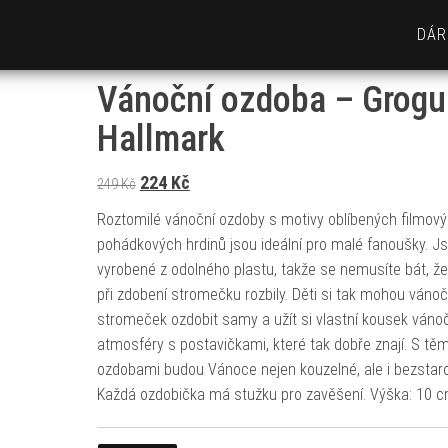
DÁR
Vánoční ozdoba – Grogu
Hallmark
Původní cena byla: 249 Kč.
Aktuální cena je: 224 Kč.
224
Kč
249
Kč
Roztomilé vánoční ozdoby s motivy oblíbených filmový
pohádkových hrdinů jsou ideální pro malé fanoušky. J
vyrobené z odolného plastu, takže se nemusíte bát, že
při zdobení stromečku rozbily. Děti si tak mohou vánoč
stromeček ozdobit samy a užít si vlastní kousek váno
atmosféry s postavičkami, které tak dobře znají. S těm
ozdobami budou Vánoce nejen kouzelné, ale i bezstar
Každá ozdobička má stužku pro zavěšení. Výška: 10 