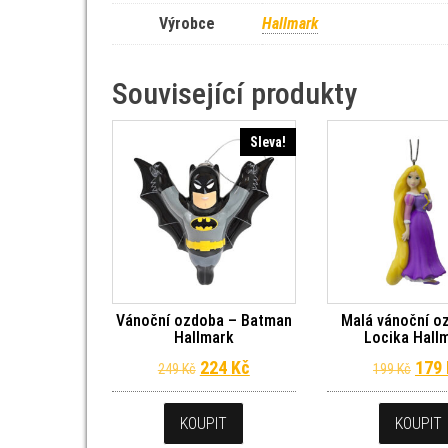
Výrobce
Hallmark
Související produkty
Sleva!
Vánoční ozdoba – Batman
Malá vánoční o
Hallmark
Locika Hall
Původní cena byla: 249 Kč.
Aktuální cena je: 224 Kč.
Půvo
224
Kč
179
249
Kč
199
Kč
KOUPIT
KOUPIT