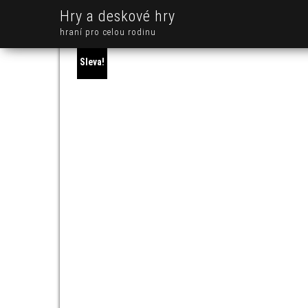
Hry a deskové hry
hraní pro celou rodinu
Sleva!