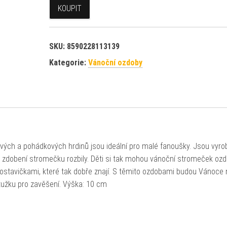
KOUPIT
SKU:
8590228113139
Kategorie:
Vánoční ozdoby
vých a pohádkových hrdinů jsou ideální pro malé fanoušky. Jsou vyro
i zdobení stromečku rozbily. Děti si tak mohou vánoční stromeček ozd
postavičkami, které tak dobře znají. S těmito ozdobami budou Vánoce 
tužku pro zavěšení. Výška: 10 cm