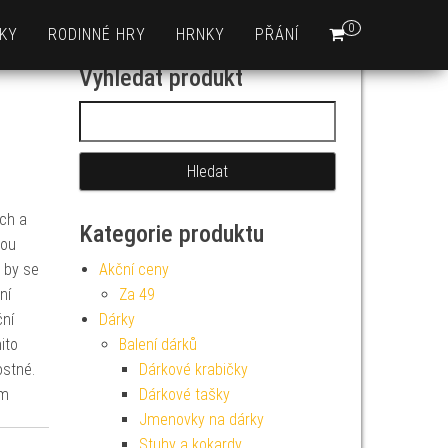
0
KY
RODINNÉ HRY
HRNKY
PŘÁNÍ
Vyhledat produkt
Vyhledávání
ch a
Kategorie produktu
sou
 by se
Akční ceny
ní
Za 49
ční
Dárky
ito
Balení dárků
ostné.
Dárkové krabičky
cm
Dárkové tašky
Jmenovky na dárky
Stuhy a kokardy