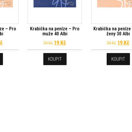
ze – Pro
Krabička na peníze – Pro
Krabička na peníze
bi
muže 40 Albi
ženy 30 Albi
dní cena byla: 59 Kč.
Aktuální cena je: 19 Kč.
Původní cena byla: 59 Kč.
Aktuální cena je: 19 Kč.
Původn
A
č
19
Kč
19
Kč
59
Kč
59
Kč
KOUPIT
KOUPIT