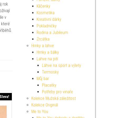
j rok
Klíčenky
žívají
Kosmetika
le v
Kreativní dárky
 které
Pokladničky
příběhů.
Rodina a Jubileum
Zrcátka
Hrnky a lahve
Hrnky a šálky
Lahve na pití
Láhve na sport a výlety
Termosky
Můj bar
Placatky
Potřeby pro vinaře
Sleva!
Kolekce Mužská záležitost
Kolekce Originál
Me to You