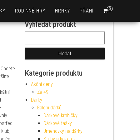
0
KY
RODINNÉ HRY
HRNKY
PŘÁNÍ
Vyhledat produkt
Vyhledávání
? Chcete
Kategorie produktu
šlíte
Akční ceny
kátní
Za 49
h.
Dárky
é
Balení dárků
valy
Dárkové krabičky
rostřed
Dárkové tašky
klub,
Jmenovky na dárky
odiče i
Stuhy a kokardy