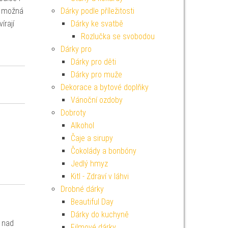
ak možná
Dárky podle příležitosti
írají
Dárky ke svatbě
Rozlučka se svobodou
Dárky pro
Dárky pro děti
Dárky pro muže
Dekorace a bytové doplňky
Vánoční ozdoby
Dobroty
Alkohol
Čaje a sirupy
Čokolády a bonbóny
Jedlý hmyz
Kitl - Zdraví v láhvi
Drobné dárky
Beautiful Day
Dárky do kuchyně
e nad
Filmové dárky