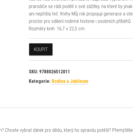
prarodiče se rádi podělí o své zážitky, na které by jin
ani nepřišla řeč. Knihy Můj rok propojují generace a otev
prostor pro sdílení rodinné historie i osobních příběhů.
Rozměry knih: 16,7 × 22,5 cm
KOUPIT
SKU:
9788026512011
Kategorie:
Rodina a Jubileum
h? Chcete vybrat dárek pro dědu, který ho opravdu potěší? Přemýšlít