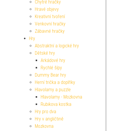
Chytré hračky
Hravé objevy
Kreativní tvoření
Venkovní hračky
Zábavné hračky
Hry
Abstraktní a logické hry
Dětské hry
Arkádové hry
Rychlé šípy
Dummy Bear hry
Herní trička a doplňky
Hlavolamy a puzzle
Hlavolamy - Mozkovna
Rubikova kostka
Hry pro dva
Hry v angličtině
Mozkovna