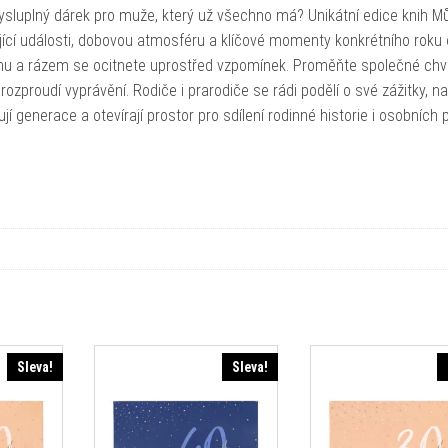
uplný dárek pro muže, který už všechno má? Unikátní edice knih Mů
jící události, dobovou atmosféru a klíčové momenty konkrétního roku o
 knihu a rázem se ocitnete uprostřed vzpomínek. Proměňte společné chví
ozproudí vyprávění. Rodiče i prarodiče se rádi podělí o své zážitky, na
jí generace a otevírají prostor pro sdílení rodinné historie i osobních 
Sleva!
Sleva!