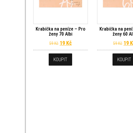
Krabička na peníze – Pro
Krabička na pení
ženy 70 Albi
ženy 60 Al
Původní cena byla: 59 Kč.
Aktuální cena je: 19 Kč.
Půvo
19
Kč
19
K
59
Kč
59
Kč
KOUPIT
KOUPIT