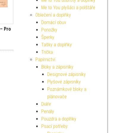
Me to You dobroty a doplňky
Me to You plyšáci a polštáře
Oblečení a doplňky
Domácí obuv
 – Pro
Ponožky
Šperky
í cena byla: 59 Kč.
ktuální cena je: 19 Kč.
Tašky a doplňky
Trička
Papírnictví
Bloky a zápisníky
Designové zápisníky
Plyšové zápisníky
Poznámkové bloky a
plánovače
Diáře
Penály
Pouzdra a doplňky
Psací potřeby