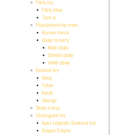
Párty hry
Párty Alias
Tipni si
Příslušenství ke hrám
Kovové mince
Obaly na karty
Malé obaly
Střední obaly
Velké obaly
Rodinné hry
Bang
Catan
Karak
Ubongo
Škola s hrou
Strategické hry
Apex Legends: Desková hra
Dragon Eclipse