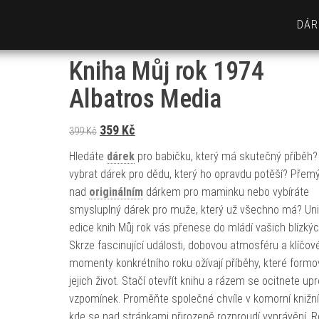
DÁR
Kniha Můj rok 1974
Albatros Media
Původní cena byla: 399 Kč.
Aktuální cena je: 359 Kč.
359
Kč
399
Kč
Hledáte
dárek
pro babičku, který má skutečný příběh
vybrat dárek pro dědu, který ho opravdu potěší? Přemý
nad
originálním
dárkem pro maminku nebo vybíráte
smysluplný dárek pro muže, který už všechno má? Uni
edice knih Můj rok vás přenese do mládí vašich blízkýc
Skrze fascinující události, dobovou atmosféru a klíčov
momenty konkrétního roku ožívají příběhy, které formo
jejich život. Stačí otevřít knihu a rázem se ocitnete up
vzpomínek. Proměňte společné chvíle v komorní knižní 
kde se nad stránkami přirozeně rozproudí vyprávění. R