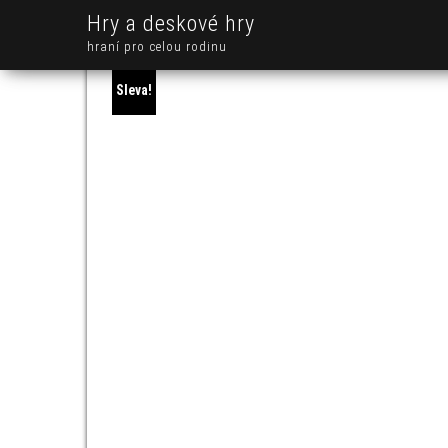
Hry a deskové hry
hraní pro celou rodinu
Sleva!