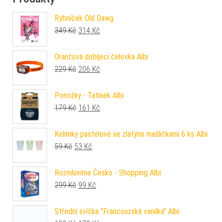
Rybníček Old Dawg
Původní cena byla: 349 Kč.
Aktuální cena je: 314 Kč.
349
Kč
314
Kč
Oranžová dobíjecí čelovka Albi
Původní cena byla: 229 Kč.
Aktuální cena je: 206 Kč.
229
Kč
206
Kč
Ponožky - Tatínek Albi
Původní cena byla: 179 Kč.
Aktuální cena je: 161 Kč.
179
Kč
161
Kč
Kelímky pastelové se zlatými mašličkami 6 ks Albi
Původní cena byla: 59 Kč.
Aktuální cena je: 53 Kč.
59
Kč
53
Kč
Rozmluvíme Česko - Shopping Albi
Původní cena byla: 299 Kč.
Aktuální cena je: 99 Kč.
299
Kč
99
Kč
Střední svíčka "Francouzská vanilka" Albi