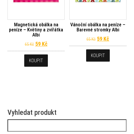
Magnetická obálka na
Vánoční obálka na peníze –
peníze – Květiny a zvířátka
Barevné stromky Albi
Albi
Původní cena byl
Aktuální ce
59
Kč
65
Kč
Původní cena byla: 65 Kč.
Aktuální cena je: 59 Kč.
59
Kč
65
Kč
KOUPIT
KOUPIT
Vyhledat produkt
Vyhledávání