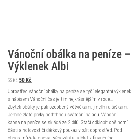
Vánoční obálka na peníze –
Výklenek Albi
Původní cena byla: 55 Kč.
Aktuální cena je: 50 Kč.
50
Kč
55
Kč
Uprostřed vánoční obálky na peníze se tyčí elegantní výklenek
s nápisem Vánoční čas je tím nejkrásnějším v roce…
Zbytek obálky je pak ozdobený větvičkami, jmelím a šiškami.
Jemné zlaté prvky podtrhnou sváteční náladu. Vánoční
kapsa na peníze se skládá ze 2 dílů. Stačí odklopit obě horní
části a hotovost či dárkový poukaz vložit doprostřed. Pod
obnos můžete dopsat věnování a udělat z finančního