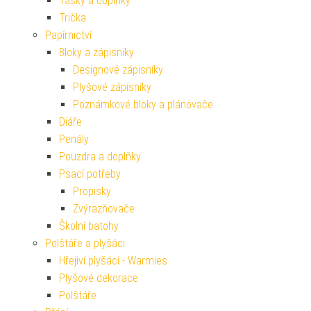
Tašky a doplňky
Trička
Papírnictví
Bloky a zápisníky
Designové zápisníky
Plyšové zápisníky
Poznámkové bloky a plánovače
Diáře
Penály
Pouzdra a doplňky
Psací potřeby
Propisky
Zvýrazňovače
Školní batohy
Polštáře a plyšáci
Hřejiví plyšáci - Warmies
Plyšové dekorace
Polštáře