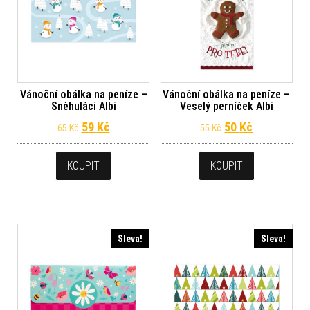
Vánoční obálka na peníze –
Vánoční obálka na peníze –
Sněhuláci Albi
Veselý perníček Albi
Původní cena byla: 65 Kč.
Aktuální cena je: 59 Kč.
Původní cena byl
Aktuální ce
59
Kč
50
Kč
65
Kč
55
Kč
KOUPIT
KOUPIT
Sleva!
Sleva!