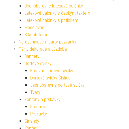
Jednobarevné latexové balónky
Latexové balónky s českým textem
Latexové balónky s potiskem
Modelovací
S konfetami
Narozeninové a párty pozvánky
Párty dekorace a výzdoba
Bannery
Dortové svíčky
Barevné dortové svíčky
Dortové svíčky Číslice
Jednobarevné dortové svíčky
Tvary
Fontány a prskavky
Fontány
Prskavky
Girlandy
Konfety