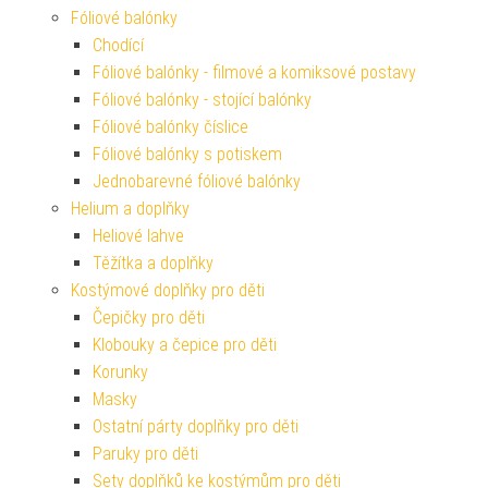
Fóliové balónky
Chodící
Fóliové balónky - filmové a komiksové postavy
Fóliové balónky - stojící balónky
Fóliové balónky číslice
Fóliové balónky s potiskem
Jednobarevné fóliové balónky
Helium a doplňky
Heliové lahve
Těžítka a doplňky
Kostýmové doplňky pro děti
Čepičky pro děti
Klobouky a čepice pro děti
Korunky
Masky
Ostatní párty doplňky pro děti
Paruky pro děti
Sety doplňků ke kostýmům pro děti