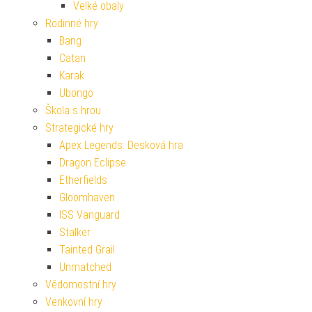
Velké obaly
Rodinné hry
Bang
Catan
Karak
Ubongo
Škola s hrou
Strategické hry
Apex Legends: Desková hra
Dragon Eclipse
Etherfields
Gloomhaven
ISS Vanguard
Stalker
Tainted Grail
Unmatched
Vědomostní hry
Venkovní hry