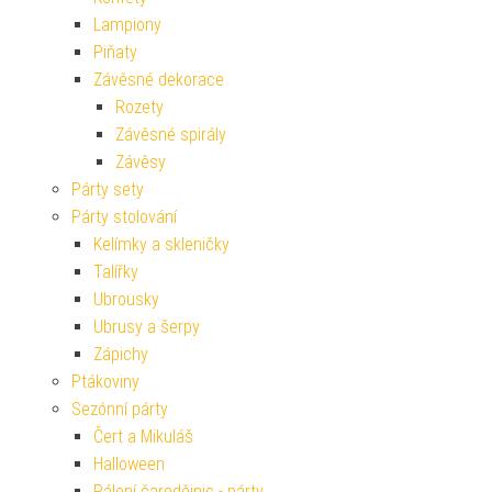
Lampiony
Piňaty
Závěsné dekorace
Rozety
Závěsné spirály
Závěsy
Párty sety
Párty stolování
Kelímky a skleničky
Talířky
Ubrousky
Ubrusy a šerpy
Zápichy
Ptákoviny
Sezónní párty
Čert a Mikuláš
Halloween
Pálení čarodějnic - párty