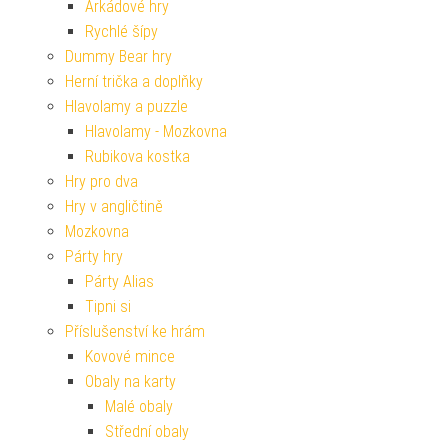
Arkádové hry
Rychlé šípy
Dummy Bear hry
Herní trička a doplňky
Hlavolamy a puzzle
Hlavolamy - Mozkovna
Rubikova kostka
Hry pro dva
Hry v angličtině
Mozkovna
Párty hry
Párty Alias
Tipni si
Příslušenství ke hrám
Kovové mince
Obaly na karty
Malé obaly
Střední obaly