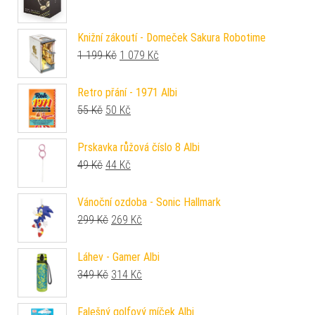
Knižní zákoutí - Domeček Sakura Robotime
Původní cena byla: 1 199 Kč.
Aktuální cena je: 1 079 Kč.
1 199
Kč
1 079
Kč
Retro přání - 1971 Albi
Původní cena byla: 55 Kč.
Aktuální cena je: 50 Kč.
55
Kč
50
Kč
Prskavka růžová číslo 8 Albi
Původní cena byla: 49 Kč.
Aktuální cena je: 44 Kč.
49
Kč
44
Kč
Vánoční ozdoba - Sonic Hallmark
Původní cena byla: 299 Kč.
Aktuální cena je: 269 Kč.
299
Kč
269
Kč
Láhev - Gamer Albi
Původní cena byla: 349 Kč.
Aktuální cena je: 314 Kč.
349
Kč
314
Kč
Falešný golfový míček Albi