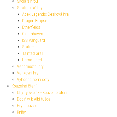
Škola s hrou
Strategické hry
Apex Legends: Desková hra
Dragon Eclipse
Etherfields
Gloomhaven
ISS Vanguard
Stalker
Tainted Grail
Unmatched
Vědomostní hry
Venkovní hry
Výhodné herní sety
Kouzelné čtení
Chytrý školák - Kouzelné čtení
Doplňky k Albi tužce
Hry a puzzle
Knihy