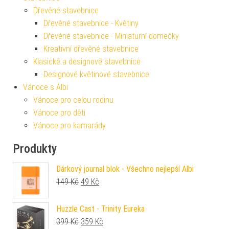
Dřevěné stavebnice
Dřevěné stavebnice - Květiny
Dřevěné stavebnice - Miniaturní domečky
Kreativní dřevěné stavebnice
Klasické a designové stavebnice
Designové květinové stavebnice
Vánoce s Albi
Vánoce pro celou rodinu
Vánoce pro děti
Vánoce pro kamarády
Produkty
Dárkový journal blok - Všechno nejlepší Albi
Původní cena byla: 149 Kč.
Aktuální cena je: 49 Kč.
149
Kč
49
Kč
Huzzle Cast - Trinity Eureka
Původní cena byla: 399 Kč.
Aktuální cena je: 359 Kč.
399
Kč
359
Kč