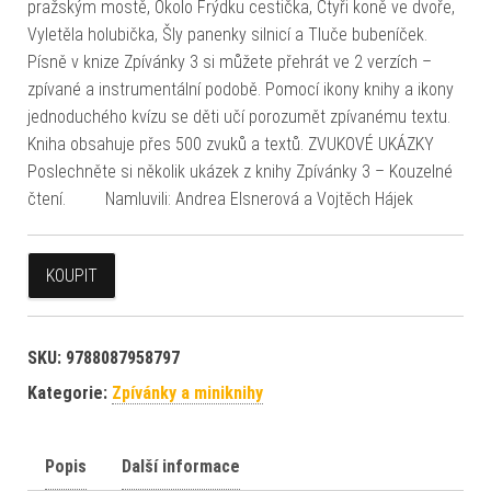
pražským mostě, Okolo Frýdku cestička, Čtyři koně ve dvoře,
Vyletěla holubička, Šly panenky silnicí a Tluče bubeníček.
Písně v knize Zpívánky 3 si můžete přehrát ve 2 verzích –
zpívané a instrumentální podobě. Pomocí ikony knihy a ikony
jednoduchého kvízu se děti učí porozumět zpívanému textu.
Kniha obsahuje přes 500 zvuků a textů. ZVUKOVÉ UKÁZKY
Poslechněte si několik ukázek z knihy Zpívánky 3 – Kouzelné
čtení. Namluvili: Andrea Elsnerová a Vojtěch Hájek
KOUPIT
SKU:
9788087958797
Kategorie:
Zpívánky a miniknihy
Popis
Další informace