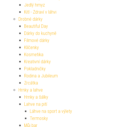
Jedlý hmyz
Kitl - Zdraví v láhvi
Drobné dárky
Beautiful Day
Dárky do kuchyně
Filmové dárky
Klíčenky
Kosmetika
Kreativní dárky
Pokladničky
Rodina a Jubileum
Zrcátka
Hrnky a lahve
Hrnky a šálky
Lahve na pití
Láhve na sport a výlety
Termosky
Můj bar