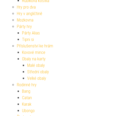
Rubikova kostka
Hry pro dva
Hry v angličtině
Mozkovna
Párty hry
Párty Alias
Tipni si
Příslušenství ke hrám
Kovové mince
Obaly na karty
Malé obaly
Střední obaly
Velké obaly
Rodinné hry
Bang
Catan
Karak
Ubongo