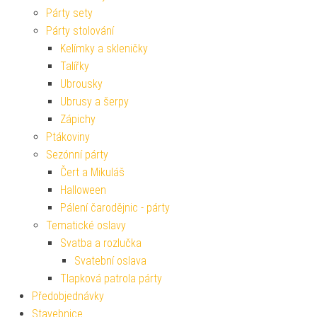
Párty sety
Párty stolování
Kelímky a skleničky
Talířky
Ubrousky
Ubrusy a šerpy
Zápichy
Ptákoviny
Sezónní párty
Čert a Mikuláš
Halloween
Pálení čarodějnic - párty
Tematické oslavy
Svatba a rozlučka
Svatební oslava
Tlapková patrola párty
Předobjednávky
Stavebnice