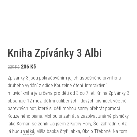
Kniha Zpívánky 3 Albi
Původní cena byla: 229 Kč.
Aktuální cena je: 206 Kč.
206
Kč
229
Kč
Zpívánky 3 jsou pokračováním jejich úspěšného prvního a
druhého vydání z edice Kouzelné čtení. Interaktivní
mluvící kniha je určena pro děti od 3 do 7 let. Kniha Zpívánky 3
obsahuje 12 mezi dětmi oblíbených lidových písniček včetně
barevných not, které si děti mohou samy přehrát pomocí
Kouzelného piana. Mohou si zahrát a zazpívat známé písničky
jako Komáři se ženili, Já jsem z Kutný Hory, Šel zahradník, Až
já budu
velká
, Měla babka čtyři jabka, Okolo Třeboně, Na tom