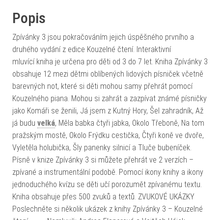
Popis
Zpívánky 3 jsou pokračováním jejich úspěšného prvního a
druhého vydání z edice Kouzelné čtení. Interaktivní
mluvící kniha je určena pro děti od 3 do 7 let. Kniha Zpívánky 3
obsahuje 12 mezi dětmi oblíbených lidových písniček včetně
barevných not, které si děti mohou samy přehrát pomocí
Kouzelného piana. Mohou si zahrát a zazpívat známé písničky
jako Komáři se ženili, Já jsem z Kutný Hory, Šel zahradník, Až
já budu
velká
, Měla babka čtyři jabka, Okolo Třeboně, Na tom
pražským mostě, Okolo Frýdku cestička, Čtyři koně ve dvoře,
Vyletěla holubička, Šly panenky silnicí a Tluče bubeníček.
Písně v knize Zpívánky 3 si můžete přehrát ve 2 verzích –
zpívané a instrumentální podobě. Pomocí ikony knihy a ikony
jednoduchého kvízu se děti učí porozumět zpívanému textu.
Kniha obsahuje přes 500 zvuků a textů. ZVUKOVÉ UKÁZKY
Poslechněte si několik ukázek z knihy Zpívánky 3 – Kouzelné