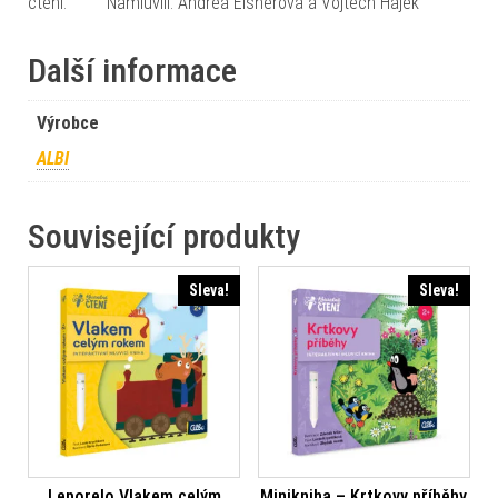
čtení. Namluvili: Andrea Elsnerová a Vojtěch Hájek
Další informace
Výrobce
ALBI
Související produkty
Sleva!
Sleva!
Leporelo Vlakem celým
Minikniha – Krtkovy příběhy