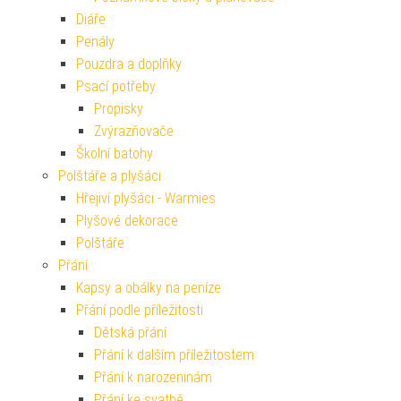
Diáře
Penály
Pouzdra a doplňky
Psací potřeby
Propisky
Zvýrazňovače
Školní batohy
Polštáře a plyšáci
Hřejiví plyšáci - Warmies
Plyšové dekorace
Polštáře
Přání
Kapsy a obálky na peníze
Přání podle příležitosti
Dětská přání
Přání k dalším příležitostem
Přání k narozeninám
Přání ke svatbě