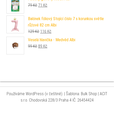
Původní cena byla: 79 Kč.
Aktuální cena je: 71 Kč.
79
Kč
71
Kč
Balónek fóliový Stojící číslo 7 s korunkou světle
růžové 82 cm Albi
Původní cena byla: 129 Kč.
Aktuální cena je: 116 Kč.
129
Kč
116
Kč
Veselá hlavička - Medvěd Albi
Původní cena byla: 99 Kč.
Aktuální cena je: 89 Kč.
99
Kč
89
Kč
Používáme WordPress (v češtině).
|
Šablona: Bulk Shop
| ACIT
s.r.o. Chodovská 228/3 Praha 4 IČ: 26454424