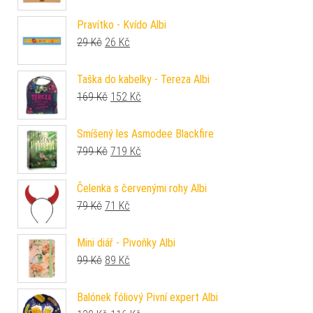
Pravítko - Kvído Albi
Původní cena byla: 29 Kč.
Aktuální cena je: 26 Kč.
29
Kč
26
Kč
Taška do kabelky - Tereza Albi
Původní cena byla: 169 Kč.
Aktuální cena je: 152 Kč.
169
Kč
152
Kč
Smíšený les Asmodee Blackfire
Původní cena byla: 799 Kč.
Aktuální cena je: 719 Kč.
799
Kč
719
Kč
Čelenka s červenými rohy Albi
Původní cena byla: 79 Kč.
Aktuální cena je: 71 Kč.
79
Kč
71
Kč
Mini diář - Pivoňky Albi
Původní cena byla: 99 Kč.
Aktuální cena je: 89 Kč.
99
Kč
89
Kč
Balónek fóliový Pivní expert Albi