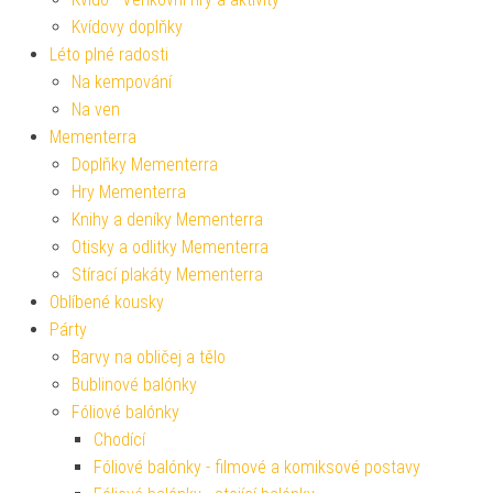
Kvídovy doplňky
Léto plné radosti
Na kempování
Na ven
Mementerra
Doplňky Mementerra
Hry Mementerra
Knihy a deníky Mementerra
Otisky a odlitky Mementerra
Stírací plakáty Mementerra
Oblíbené kousky
Párty
Barvy na obličej a tělo
Bublinové balónky
Fóliové balónky
Chodící
Fóliové balónky - filmové a komiksové postavy