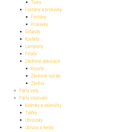
Tvary
Fontány a prskavky
Fontány
Prskavky
Girlandy
Konfety
Lampiony
Piňaty
Závěsné dekorace
Rozety
Závěsné spirály
Závěsy
Párty sety
Párty stolování
Kelímky a skleničky
Talířky
Ubrousky
Ubrusy a šerpy