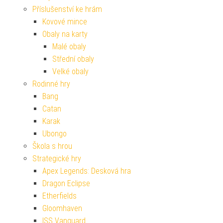
Příslušenství ke hrám
Kovové mince
Obaly na karty
Malé obaly
Střední obaly
Velké obaly
Rodinné hry
Bang
Catan
Karak
Ubongo
Škola s hrou
Strategické hry
Apex Legends: Desková hra
Dragon Eclipse
Etherfields
Gloomhaven
ISS Vanguard