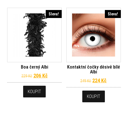
Sleva!
Sleva!
Boa černý Albi
Kontaktní čočky děsivě bílé
Albi
Původní cena byla: 229 Kč.
Aktuální cena je: 206 Kč.
206
Kč
229
Kč
Původní cena byl
Aktuální c
224
Kč
249
Kč
KOUPIT
KOUPIT