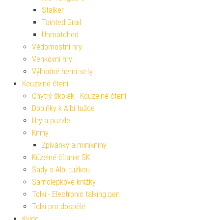
Stalker
Tainted Grail
Unmatched
Vědomostní hry
Venkovní hry
Výhodné herní sety
Kouzelné čtení
Chytrý školák - Kouzelné čtení
Doplňky k Albi tužce
Hry a puzzle
Knihy
Zpívánky a miniknihy
Kúzelné čítanie SK
Sady s Albi tužkou
Samolepkové knížky
Tolki - Electronic talking pen
Tolki pro dospělé
Kvído