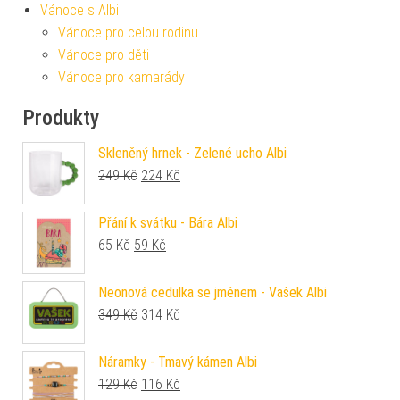
Vánoce s Albi
Vánoce pro celou rodinu
Vánoce pro děti
Vánoce pro kamarády
Produkty
Skleněný hrnek - Zelené ucho Albi
Původní cena byla: 249 Kč.
Aktuální cena je: 224 Kč.
249
Kč
224
Kč
Přání k svátku - Bára Albi
Původní cena byla: 65 Kč.
Aktuální cena je: 59 Kč.
65
Kč
59
Kč
Neonová cedulka se jménem - Vašek Albi
Původní cena byla: 349 Kč.
Aktuální cena je: 314 Kč.
349
Kč
314
Kč
Náramky - Tmavý kámen Albi
Původní cena byla: 129 Kč.
Aktuální cena je: 116 Kč.
129
Kč
116
Kč