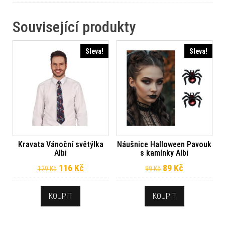
Související produkty
Sleva!
Sleva!
Kravata Vánoční světýlka
Náušnice Halloween Pavouk
Albi
s kamínky Albi
Původní cena byla: 129 Kč.
Aktuální cena je: 116 Kč.
Původní cena byl
Aktuální ce
116
Kč
89
Kč
129
Kč
99
Kč
KOUPIT
KOUPIT