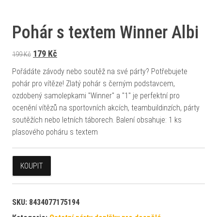
Pohár s textem Winner Albi
Původní cena byla: 199 Kč.
Aktuální cena je: 179 Kč.
179
Kč
199
Kč
Pořádáte závody nebo soutěž na své párty? Potřebujete
pohár pro vítěze! Zlatý pohár s černým podstavcem,
ozdobený samolepkami "Winner" a "1" je perfektní pro
ocenění vítězů na sportovních akcích, teambuildinzích, párty
soutěžích nebo letních táborech. Balení obsahuje: 1 ks
plasového poháru s textem
KOUPIT
SKU:
8434077175194