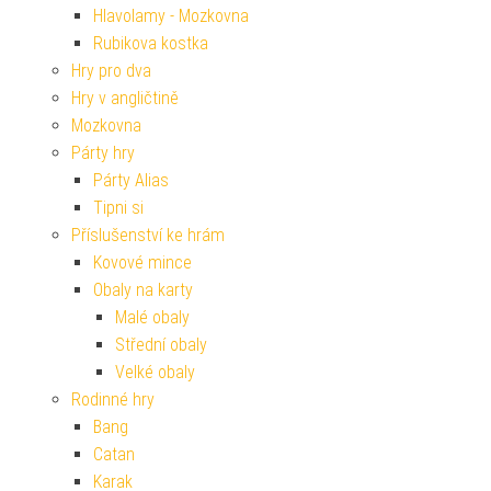
Hlavolamy - Mozkovna
Rubikova kostka
Hry pro dva
Hry v angličtině
Mozkovna
Párty hry
Párty Alias
Tipni si
Příslušenství ke hrám
Kovové mince
Obaly na karty
Malé obaly
Střední obaly
Velké obaly
Rodinné hry
Bang
Catan
Karak