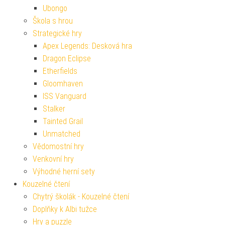
Ubongo
Škola s hrou
Strategické hry
Apex Legends: Desková hra
Dragon Eclipse
Etherfields
Gloomhaven
ISS Vanguard
Stalker
Tainted Grail
Unmatched
Vědomostní hry
Venkovní hry
Výhodné herní sety
Kouzelné čtení
Chytrý školák - Kouzelné čtení
Doplňky k Albi tužce
Hry a puzzle