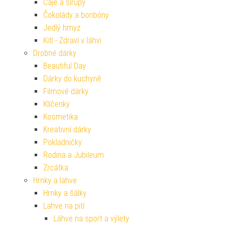
Čaje a sirupy
Čokolády a bonbóny
Jedlý hmyz
Kitl - Zdraví v láhvi
Drobné dárky
Beautiful Day
Dárky do kuchyně
Filmové dárky
Klíčenky
Kosmetika
Kreativní dárky
Pokladničky
Rodina a Jubileum
Zrcátka
Hrnky a lahve
Hrnky a šálky
Lahve na pití
Láhve na sport a výlety