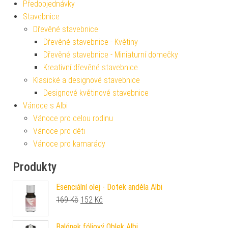
Předobjednávky
Stavebnice
Dřevěné stavebnice
Dřevěné stavebnice - Květiny
Dřevěné stavebnice - Miniaturní domečky
Kreativní dřevěné stavebnice
Klasické a designové stavebnice
Designové květinové stavebnice
Vánoce s Albi
Vánoce pro celou rodinu
Vánoce pro děti
Vánoce pro kamarády
Produkty
Esenciální olej - Dotek anděla Albi
Původní cena byla: 169 Kč.
Aktuální cena je: 152 Kč.
169
Kč
152
Kč
Balónek fóliový Oblek Albi