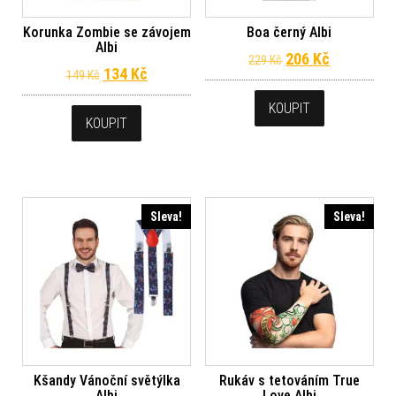
Korunka Zombie se závojem
Boa černý Albi
Albi
Původní cena byl
Aktuální c
206
Kč
229
Kč
Původní cena byla: 149 Kč.
Aktuální cena je: 134 Kč.
134
Kč
149
Kč
KOUPIT
KOUPIT
Sleva!
Sleva!
Kšandy Vánoční světýlka
Rukáv s tetováním True
Albi
Love Albi