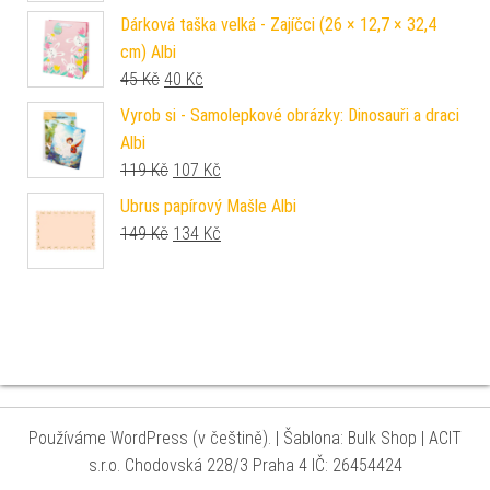
Dárková taška velká - Zajíčci (26 × 12,7 × 32,4
cm) Albi
Původní cena byla: 45 Kč.
Aktuální cena je: 40 Kč.
45
Kč
40
Kč
Vyrob si - Samolepkové obrázky: Dinosauři a draci
Albi
Původní cena byla: 119 Kč.
Aktuální cena je: 107 Kč.
119
Kč
107
Kč
Ubrus papírový Mašle Albi
Původní cena byla: 149 Kč.
Aktuální cena je: 134 Kč.
149
Kč
134
Kč
Používáme WordPress (v češtině).
|
Šablona: Bulk Shop
| ACIT
s.r.o. Chodovská 228/3 Praha 4 IČ: 26454424