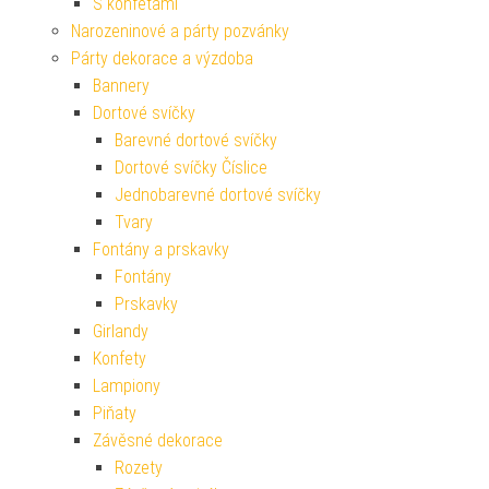
S konfetami
Narozeninové a párty pozvánky
Párty dekorace a výzdoba
Bannery
Dortové svíčky
Barevné dortové svíčky
Dortové svíčky Číslice
Jednobarevné dortové svíčky
Tvary
Fontány a prskavky
Fontány
Prskavky
Girlandy
Konfety
Lampiony
Piňaty
Závěsné dekorace
Rozety