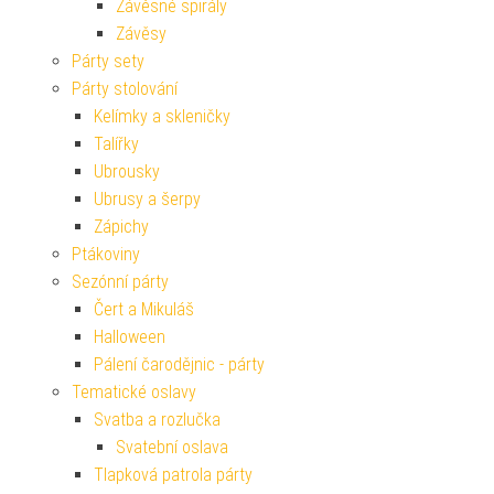
Závěsné spirály
Závěsy
Párty sety
Párty stolování
Kelímky a skleničky
Talířky
Ubrousky
Ubrusy a šerpy
Zápichy
Ptákoviny
Sezónní párty
Čert a Mikuláš
Halloween
Pálení čarodějnic - párty
Tematické oslavy
Svatba a rozlučka
Svatební oslava
Tlapková patrola párty