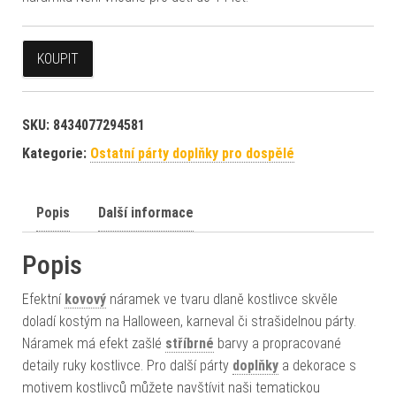
KOUPIT
SKU:
8434077294581
Kategorie:
Ostatní párty doplňky pro dospělé
Popis
Další informace
Popis
Efektní
kovový
náramek ve tvaru dlaně kostlivce skvěle
doladí kostým na Halloween, karneval či strašidelnou párty.
Náramek má efekt zašlé
stříbrné
barvy a propracované
detaily ruky kostlivce. Pro další párty
doplňky
a dekorace s
motivem kostlivců můžete navštívit naši tematickou