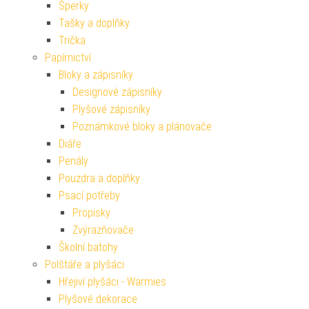
Šperky
Tašky a doplňky
Trička
Papírnictví
Bloky a zápisníky
Designové zápisníky
Plyšové zápisníky
Poznámkové bloky a plánovače
Diáře
Penály
Pouzdra a doplňky
Psací potřeby
Propisky
Zvýrazňovače
Školní batohy
Polštáře a plyšáci
Hřejiví plyšáci - Warmies
Plyšové dekorace