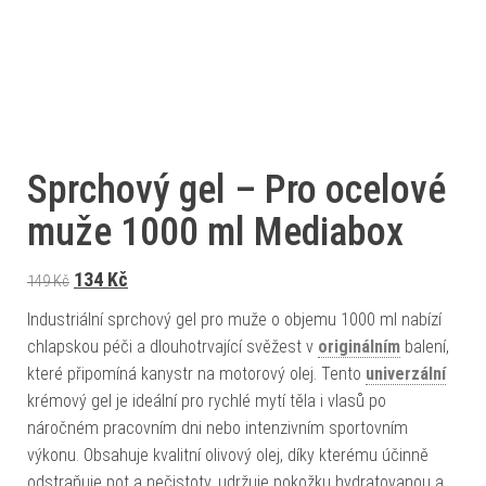
Sprchový gel – Pro ocelové
muže 1000 ml Mediabox
Původní cena byla: 149 Kč.
Aktuální cena je: 134 Kč.
134
Kč
149
Kč
Industriální sprchový gel pro muže o objemu 1000 ml nabízí
chlapskou péči a dlouhotrvající svěžest v
originálním
balení,
které připomíná kanystr na motorový olej. Tento
univerzální
krémový gel je ideální pro rychlé mytí těla i vlasů po
náročném pracovním dni nebo intenzivním sportovním
výkonu. Obsahuje kvalitní olivový olej, díky kterému účinně
odstraňuje pot a nečistoty, udržuje pokožku hydratovanou a