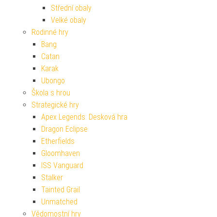
Střední obaly
Velké obaly
Rodinné hry
Bang
Catan
Karak
Ubongo
Škola s hrou
Strategické hry
Apex Legends: Desková hra
Dragon Eclipse
Etherfields
Gloomhaven
ISS Vanguard
Stalker
Tainted Grail
Unmatched
Vědomostní hry