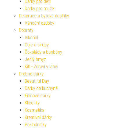
Dárky pro děti
Dárky pro muže
Dekorace a bytové doplňky
Vánoční ozdoby
Dobroty
Alkohol
Čaje a sirupy
Čokolády a bonbóny
Jedlý hmyz
Kitl - Zdraví v láhvi
Drobné dárky
Beautiful Day
Dárky do kuchyně
Filmové dárky
Klíčenky
Kosmetika
Kreativní dárky
Pokladničky