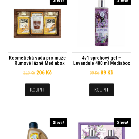
Sleva!
Sleva!
Kosmetická sada pro muže
4v1 sprchový gel –
– Rumové lázně Mediabox
Levandule 400 ml Mediabox
Původní cena byla: 229 Kč.
Aktuální cena je: 206 Kč.
Původní cena byl
Aktuální ce
206
Kč
89
Kč
229
Kč
99
Kč
KOUPIT
KOUPIT
Sleva!
Sleva!