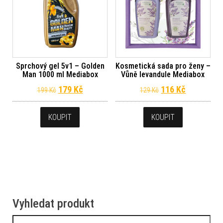
Sprchový gel 5v1 – Golden
Kosmetická sada pro ženy –
Man 1000 ml Mediabox
Vůně levandule Mediabox
Původní cena byla: 199 Kč.
Aktuální cena je: 179 Kč.
Původní cena byl
Aktuální c
179
Kč
116
Kč
199
Kč
129
Kč
KOUPIT
KOUPIT
Vyhledat produkt
Vyhledávání