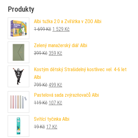
Produkty
Albi tužka 2.0 a Zvířátka v ZOO Albi
Původní cena byla: 1 699 Kč.
Aktuální cena je: 1 529 Kč.
1 699
Kč
1 529
Kč
Zelený manažerský diář Albi
Původní cena byla: 399 Kč.
Aktuální cena je: 359 Kč.
399
Kč
359
Kč
Kostým dětský Strašidelný kostlivec vel. 4-6 let
Albi
Původní cena byla: 799 Kč.
Aktuální cena je: 499 Kč.
799
Kč
499
Kč
Pastelová sada zvýrazňovačů Albi
Původní cena byla: 119 Kč.
Aktuální cena je: 107 Kč.
119
Kč
107
Kč
Svítící tyčinka Albi
Původní cena byla: 19 Kč.
Aktuální cena je: 17 Kč.
19
Kč
17
Kč