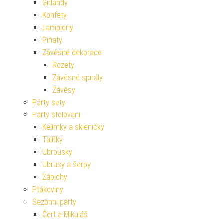
Girlandy
Konfety
Lampiony
Piňaty
Závěsné dekorace
Rozety
Závěsné spirály
Závěsy
Párty sety
Párty stolování
Kelímky a skleničky
Talířky
Ubrousky
Ubrusy a šerpy
Zápichy
Ptákoviny
Sezónní párty
Čert a Mikuláš