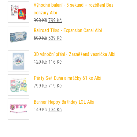
Výhodné balení - 5 sekund + rozšíření Bez
cenzury Albi
Původní cena byla: 998 Kč.
Aktuální cena je: 799 Kč.
998
Kč
799
Kč
Railroad Tiles - Expansion Canal Albi
Původní cena byla: 599 Kč.
Aktuální cena je: 539 Kč.
599
Kč
539
Kč
3D vánoční přání - Zasněžená vesnička Albi
Původní cena byla: 129 Kč.
Aktuální cena je: 116 Kč.
129
Kč
116
Kč
Párty Set Duha a mráčky 61 ks Albi
Původní cena byla: 799 Kč.
Aktuální cena je: 719 Kč.
799
Kč
719
Kč
Banner Happy Birthday LOL Albi
Původní cena byla: 149 Kč.
Aktuální cena je: 134 Kč.
149
Kč
134
Kč