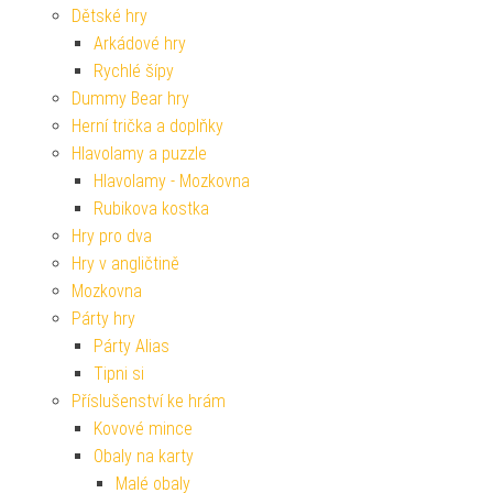
Dětské hry
Arkádové hry
Rychlé šípy
Dummy Bear hry
Herní trička a doplňky
Hlavolamy a puzzle
Hlavolamy - Mozkovna
Rubikova kostka
Hry pro dva
Hry v angličtině
Mozkovna
Párty hry
Párty Alias
Tipni si
Příslušenství ke hrám
Kovové mince
Obaly na karty
Malé obaly