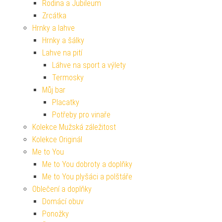
Rodina a Jubileum
Zrcátka
Hrnky a lahve
Hrnky a šálky
Lahve na pití
Láhve na sport a výlety
Termosky
Můj bar
Placatky
Potřeby pro vinaře
Kolekce Mužská záležitost
Kolekce Originál
Me to You
Me to You dobroty a doplňky
Me to You plyšáci a polštáře
Oblečení a doplňky
Domácí obuv
Ponožky