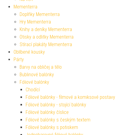
Mementerra
Doplňky Mementerra
Hry Mementerra
Knihy a deníky Mementerra
Otisky a odlitky Mementerra
Stírací plakáty Mementerra
Oblíbené kousky
Párty
Barvy na obličej a tělo
Bublinové balónky
Fóliové balónky
Chodící
Fóliové balónky - filmové a komiksové postavy
Fóliové balónky - stojící balónky
Fóliové balónky číslice
Fóliové balónky s českým textem
Fóliové balónky s potiskem
Jednobarevné fóliové balónky