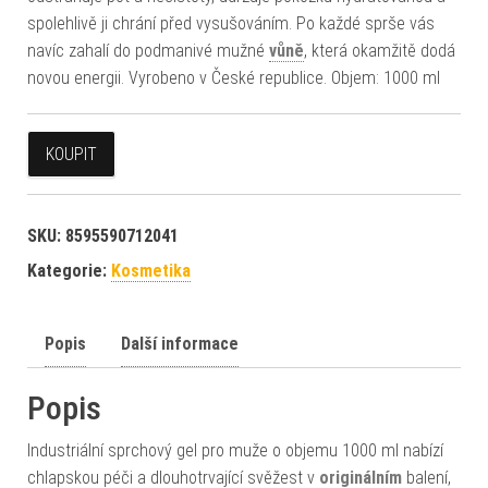
spolehlivě ji chrání před vysušováním. Po každé sprše vás
navíc zahalí do podmanivé mužné
vůně
, která okamžitě dodá
novou energii. Vyrobeno v České republice. Objem: 1000 ml
KOUPIT
SKU:
8595590712041
Kategorie:
Kosmetika
Popis
Další informace
Popis
Industriální sprchový gel pro muže o objemu 1000 ml nabízí
chlapskou péči a dlouhotrvající svěžest v
originálním
balení,