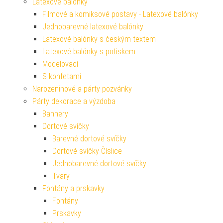
Latexové balónky
Filmové a komiksové postavy - Latexové balónky
Jednobarevné latexové balónky
Latexové balónky s českým textem
Latexové balónky s potiskem
Modelovací
S konfetami
Narozeninové a párty pozvánky
Párty dekorace a výzdoba
Bannery
Dortové svíčky
Barevné dortové svíčky
Dortové svíčky Číslice
Jednobarevné dortové svíčky
Tvary
Fontány a prskavky
Fontány
Prskavky