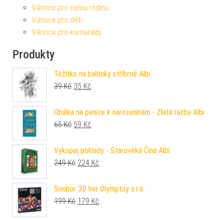
Vánoce pro celou rodinu
Vánoce pro děti
Vánoce pro kamarády
Produkty
Těžítko na balónky stříbrné Albi
Původní cena byla: 39 Kč.
Aktuální cena je: 35 Kč.
39
Kč
35
Kč
Obálka na peníze k narozeninám - Zlatá ražba Albi
Původní cena byla: 65 Kč.
Aktuální cena je: 59 Kč.
65
Kč
59
Kč
Vykopej poklady - Starověká Čína Albi
Původní cena byla: 249 Kč.
Aktuální cena je: 224 Kč.
249
Kč
224
Kč
Soubor 3D her Olymptoy s.r.o.
Původní cena byla: 199 Kč.
Aktuální cena je: 179 Kč.
199
Kč
179
Kč