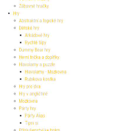
Zábavné hračky
Hry
Abstraktní a logické hry
Dětské hry
Arkádové hry
Rychlé šípy
Dummy Bear hry
Herní trička a doplňky
Hlavolamy a puzzle
Hlavolamy - Mozkovna
Rubikova kostka
Hry pro dva
Hry v angličtině
Mozkovna
Párty hry
Párty Alias
Tipni si
Příslušenství ke hrám