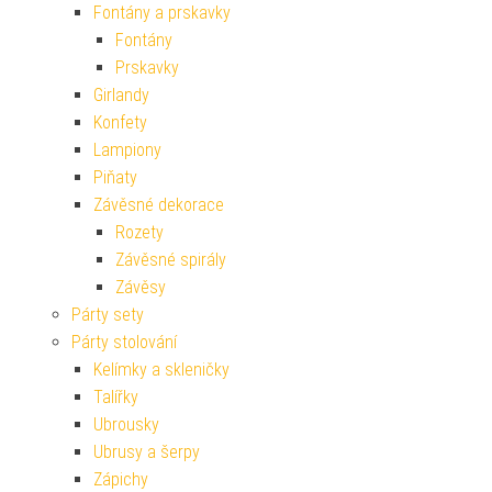
Fontány a prskavky
Fontány
Prskavky
Girlandy
Konfety
Lampiony
Piňaty
Závěsné dekorace
Rozety
Závěsné spirály
Závěsy
Párty sety
Párty stolování
Kelímky a skleničky
Talířky
Ubrousky
Ubrusy a šerpy
Zápichy