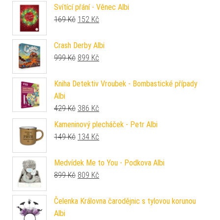
Svítící přání - Věnec Albi
Původní cena byla: 169 Kč.
Aktuální cena je: 152 Kč.
169
Kč
152
Kč
Crash Derby Albi
Původní cena byla: 999 Kč.
Aktuální cena je: 899 Kč.
999
Kč
899
Kč
Kniha Detektiv Vroubek - Bombastické případy
Albi
Původní cena byla: 429 Kč.
Aktuální cena je: 386 Kč.
429
Kč
386
Kč
Kameninový plecháček - Petr Albi
Původní cena byla: 149 Kč.
Aktuální cena je: 134 Kč.
149
Kč
134
Kč
Medvídek Me to You - Podkova Albi
Původní cena byla: 899 Kč.
Aktuální cena je: 809 Kč.
899
Kč
809
Kč
Čelenka Královna čarodějnic s tylovou korunou
Albi