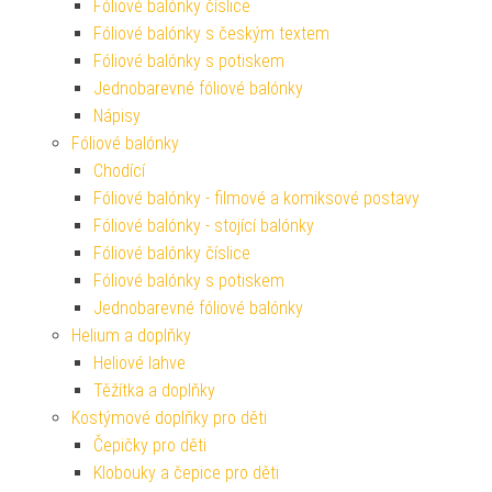
Fóliové balónky číslice
Fóliové balónky s českým textem
Fóliové balónky s potiskem
Jednobarevné fóliové balónky
Nápisy
Fóliové balónky
Chodící
Fóliové balónky - filmové a komiksové postavy
Fóliové balónky - stojící balónky
Fóliové balónky číslice
Fóliové balónky s potiskem
Jednobarevné fóliové balónky
Helium a doplňky
Heliové lahve
Těžítka a doplňky
Kostýmové doplňky pro děti
Čepičky pro děti
Klobouky a čepice pro děti