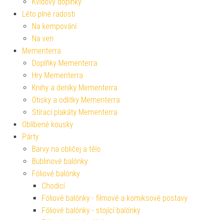
Kvídovy doplňky
Léto plné radosti
Na kempování
Na ven
Mementerra
Doplňky Mementerra
Hry Mementerra
Knihy a deníky Mementerra
Otisky a odlitky Mementerra
Stírací plakáty Mementerra
Oblíbené kousky
Párty
Barvy na obličej a tělo
Bublinové balónky
Fóliové balónky
Chodící
Fóliové balónky - filmové a komiksové postavy
Fóliové balónky - stojící balónky