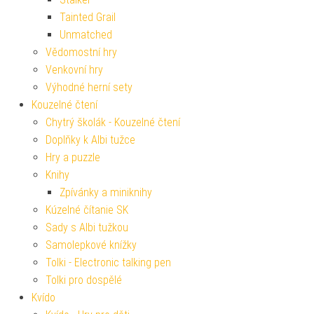
Tainted Grail
Unmatched
Vědomostní hry
Venkovní hry
Výhodné herní sety
Kouzelné čtení
Chytrý školák - Kouzelné čtení
Doplňky k Albi tužce
Hry a puzzle
Knihy
Zpívánky a miniknihy
Kúzelné čítanie SK
Sady s Albi tužkou
Samolepkové knížky
Tolki - Electronic talking pen
Tolki pro dospělé
Kvído