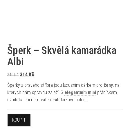
Šperk – Skvělá kamarádka
Albi
Původní cena byla: 349 Kč.
Aktuální cena je: 314 Kč.
314
Kč
349
Kč
Šperky z pravého stříbra jsou luxusním dárkem pro
ženy
, na
kterých nám opravdu záleží. S
elegantním
mini
přáníčkem
uvnitř balení nemusíte řešit dárkové balení.
KOUPIT