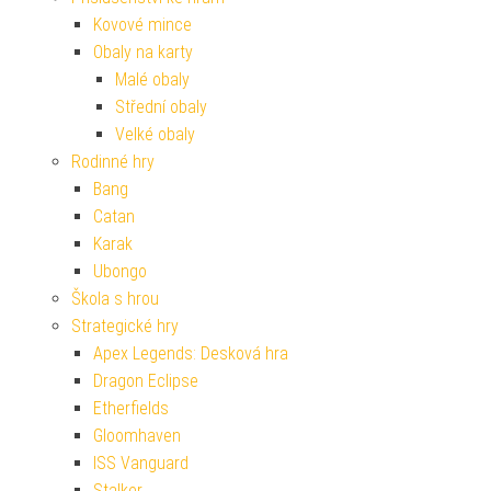
Kovové mince
Obaly na karty
Malé obaly
Střední obaly
Velké obaly
Rodinné hry
Bang
Catan
Karak
Ubongo
Škola s hrou
Strategické hry
Apex Legends: Desková hra
Dragon Eclipse
Etherfields
Gloomhaven
ISS Vanguard
Stalker