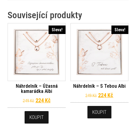
Související produkty
Sleva!
Sleva!
Náhrdelník – Úžasná
Náhrdelník – S Tebou Albi
kamarádka Albi
Původní cena byl
Aktuální c
224
Kč
249
Kč
Původní cena byla: 249 Kč.
Aktuální cena je: 224 Kč.
224
Kč
249
Kč
KOUPIT
KOUPIT