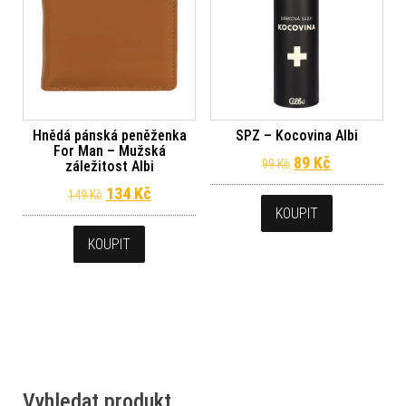
SPZ – Kocovina Albi
Hnědá pánská peněženka
For Man – Mužská
Původní cena byl
Aktuální ce
89
Kč
99
Kč
záležitost Albi
Původní cena byla: 149 Kč.
Aktuální cena je: 134 Kč.
134
Kč
149
Kč
KOUPIT
KOUPIT
Vyhledat produkt