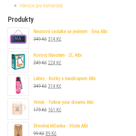
Vánoce pro kamarády
Produkty
Neonová cedulka se jménem - Ema Albi
Původní cena byla: 349 Kč.
Aktuální cena je: 314 Kč.
349
Kč
314
Kč
Kovový hlavolam - 2L Albi
Původní cena byla: 249 Kč.
Aktuální cena je: 224 Kč.
249
Kč
224
Kč
Láhev - Kočky s handicapem Albi
Původní cena byla: 349 Kč.
Aktuální cena je: 314 Kč.
349
Kč
314
Kč
Hrnek - Follow your dreams Albi
Původní cena byla: 179 Kč.
Aktuální cena je: 161 Kč.
179
Kč
161
Kč
Dřevěná klíčenka - Včela Albi
Původní cena byla: 99 Kč.
Aktuální cena je: 89 Kč.
99
Kč
89
Kč