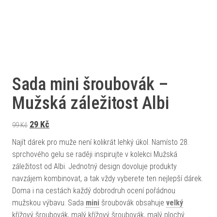
Sada mini šroubovák –
Mužská záležitost Albi
Původní cena byla: 99 Kč.
Aktuální cena je: 29 Kč.
29
Kč
99
Kč
Najít dárek pro muže není kolikrát lehký úkol. Namísto 28.
sprchového gelu se raději inspirujte v kolekci Mužská
záležitost od Albi. Jednotný design dovoluje produkty
navzájem kombinovat, a tak vždy vyberete ten nejlepší dárek.
Doma i na cestách každý dobrodruh ocení pořádnou
mužskou výbavu. Sada
mini
šroubovák obsahuje
velký
křížový šroubovák, malý křížový šroubovák, malý plochý