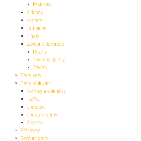
Prskavky
Girlandy
Konfety
Lampiony
Piňaty
Závěsné dekorace
Rozety
Závěsné spirály
Závěsy
Párty sety
Párty stolování
Kelímky a skleničky
Talířky
Ubrousky
Ubrusy a šerpy
Zápichy
Ptákoviny
Sezónní párty