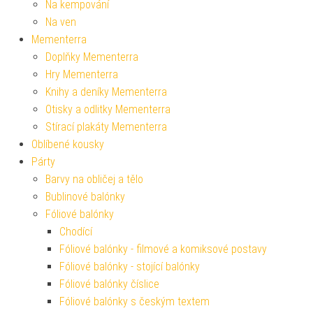
Na kempování
Na ven
Mementerra
Doplňky Mementerra
Hry Mementerra
Knihy a deníky Mementerra
Otisky a odlitky Mementerra
Stírací plakáty Mementerra
Oblíbené kousky
Párty
Barvy na obličej a tělo
Bublinové balónky
Fóliové balónky
Chodící
Fóliové balónky - filmové a komiksové postavy
Fóliové balónky - stojící balónky
Fóliové balónky číslice
Fóliové balónky s českým textem