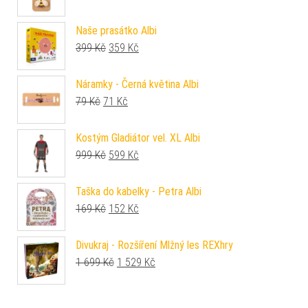
Naše prasátko Albi
Původní cena byla: 399 Kč.
Aktuální cena je: 359 Kč.
399
Kč
359
Kč
Náramky - Černá květina Albi
Původní cena byla: 79 Kč.
Aktuální cena je: 71 Kč.
79
Kč
71
Kč
Kostým Gladiátor vel. XL Albi
Původní cena byla: 999 Kč.
Aktuální cena je: 599 Kč.
999
Kč
599
Kč
Taška do kabelky - Petra Albi
Původní cena byla: 169 Kč.
Aktuální cena je: 152 Kč.
169
Kč
152
Kč
Divukraj - Rozšíření Mlžný les REXhry
Původní cena byla: 1 699 Kč.
Aktuální cena je: 1 529 Kč.
1 699
Kč
1 529
Kč