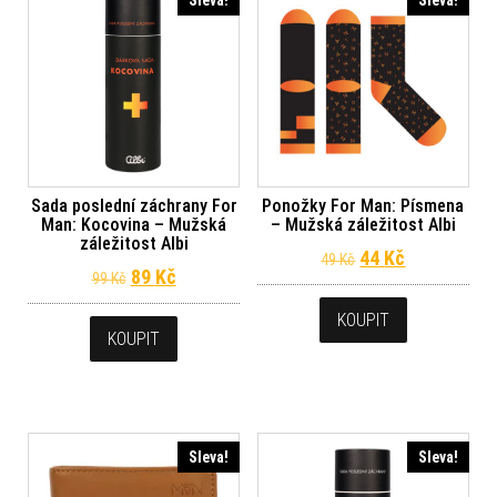
Sada poslední záchrany For
Ponožky For Man: Písmena
Man: Kocovina – Mužská
– Mužská záležitost Albi
záležitost Albi
Původní cena byl
Aktuální ce
44
Kč
49
Kč
Původní cena byla: 99 Kč.
Aktuální cena je: 89 Kč.
89
Kč
99
Kč
KOUPIT
KOUPIT
Sleva!
Sleva!