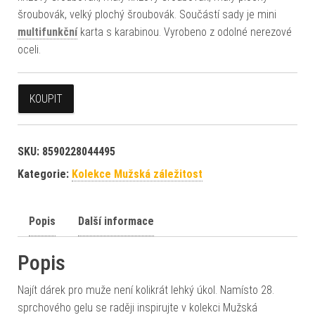
šroubovák, velký plochý šroubovák. Součástí sady je mini
multifunkční
karta s karabinou. Vyrobeno z odolné nerezové
oceli.
KOUPIT
SKU:
8590228044495
Kategorie:
Kolekce Mužská záležitost
Popis
Další informace
Popis
Najít dárek pro muže není kolikrát lehký úkol. Namísto 28.
sprchového gelu se raději inspirujte v kolekci Mužská