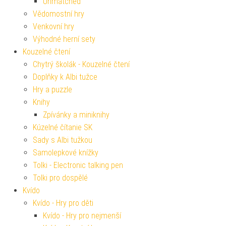
Unmatched
Vědomostní hry
Venkovní hry
Výhodné herní sety
Kouzelné čtení
Chytrý školák - Kouzelné čtení
Doplňky k Albi tužce
Hry a puzzle
Knihy
Zpívánky a miniknihy
Kúzelné čítanie SK
Sady s Albi tužkou
Samolepkové knížky
Tolki - Electronic talking pen
Tolki pro dospělé
Kvído
Kvído - Hry pro děti
Kvído - Hry pro nejmenší