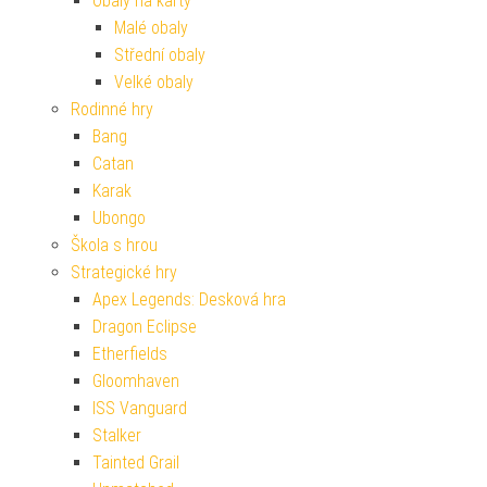
Obaly na karty
Malé obaly
Střední obaly
Velké obaly
Rodinné hry
Bang
Catan
Karak
Ubongo
Škola s hrou
Strategické hry
Apex Legends: Desková hra
Dragon Eclipse
Etherfields
Gloomhaven
ISS Vanguard
Stalker
Tainted Grail