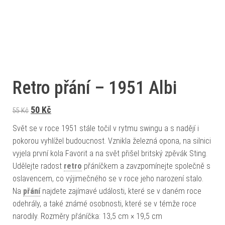
Retro přání – 1951 Albi
Původní cena byla: 55 Kč.
Aktuální cena je: 50 Kč.
50
Kč
55
Kč
Svět se v roce 1951 stále točil v rytmu swingu a s nadějí i
pokorou vyhlížel budoucnost. Vznikla železná opona, na silnici
vyjela první kola Favorit a na svět přišel britský zpěvák Sting.
Udělejte radost
retro
přáníčkem a zavzpomínejte společně s
oslavencem, co výjimečného se v roce jeho narození stalo.
Na
přání
najdete zajímavé události, které se v daném roce
odehrály, a také známé osobnosti, které se v témže roce
narodily. Rozměry přáníčka: 13,5 cm × 19,5 cm