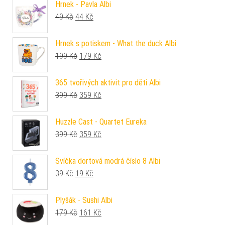
Hrnek - Pavla Albi
Původní cena byla: 49 Kč.
Aktuální cena je: 44 Kč.
49
Kč
44
Kč
Hrnek s potiskem - What the duck Albi
Původní cena byla: 199 Kč.
Aktuální cena je: 179 Kč.
199
Kč
179
Kč
365 tvořivých aktivit pro děti Albi
Původní cena byla: 399 Kč.
Aktuální cena je: 359 Kč.
399
Kč
359
Kč
Huzzle Cast - Quartet Eureka
Původní cena byla: 399 Kč.
Aktuální cena je: 359 Kč.
399
Kč
359
Kč
Svíčka dortová modrá číslo 8 Albi
Původní cena byla: 39 Kč.
Aktuální cena je: 19 Kč.
39
Kč
19
Kč
Plyšák - Sushi Albi
Původní cena byla: 179 Kč.
Aktuální cena je: 161 Kč.
179
Kč
161
Kč