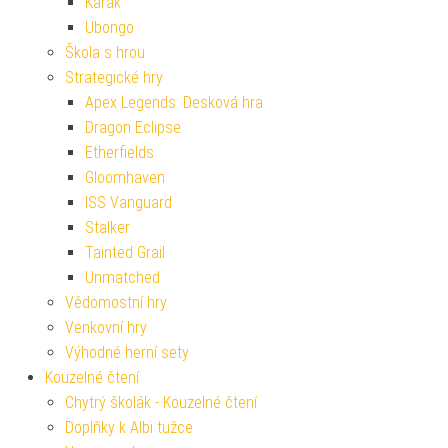
Karak
Ubongo
Škola s hrou
Strategické hry
Apex Legends: Desková hra
Dragon Eclipse
Etherfields
Gloomhaven
ISS Vanguard
Stalker
Tainted Grail
Unmatched
Vědomostní hry
Venkovní hry
Výhodné herní sety
Kouzelné čtení
Chytrý školák - Kouzelné čtení
Doplňky k Albi tužce