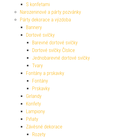
S konfetami
Narozeninové a párty pozvánky
Párty dekorace a výzdoba
Bannery
Dortové svíčky
Barevné dortové svíčky
Dortové svíčky Číslice
Jednobarevné dortové svíčky
Tvary
Fontány a prskavky
Fontány
Prskavky
Girlandy
Konfety
Lampiony
Piňaty
Závěsné dekorace
Rozety