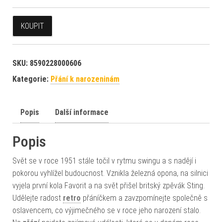
KOUPIT
SKU:
8590228000606
Kategorie:
Přání k narozeninám
Popis
Další informace
Popis
Svět se v roce 1951 stále točil v rytmu swingu a s nadějí i
pokorou vyhlížel budoucnost. Vznikla železná opona, na silnici
vyjela první kola Favorit a na svět přišel britský zpěvák Sting.
Udělejte radost
retro
přáníčkem a zavzpomínejte společně s
oslavencem, co výjimečného se v roce jeho narození stalo.