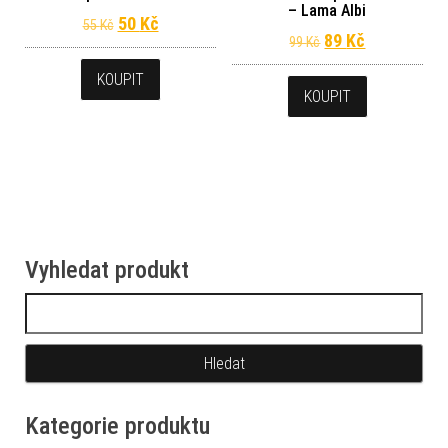
– Lama Albi
Původní cena byla: 55 Kč.
Aktuální cena je: 50 Kč.
50
Kč
55
Kč
Původní cena byl
Aktuální ce
89
Kč
99
Kč
KOUPIT
KOUPIT
Vyhledat produkt
Vyhledávání
Kategorie produktu