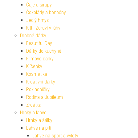
Čaje a sirupy
Čokolády a bonbóny
Jedlý hmyz
Kitl - Zdraví v láhvi
Drobné dárky
Beautiful Day
Dárky do kuchyně
Filmové dárky
Klíčenky
Kosmetika
Kreativní dárky
Pokladničky
Rodina a Jubileum
Zrcátka
Hrnky a lahve
Hrnky a šálky
Lahve na pití
Láhve na sport a výlety