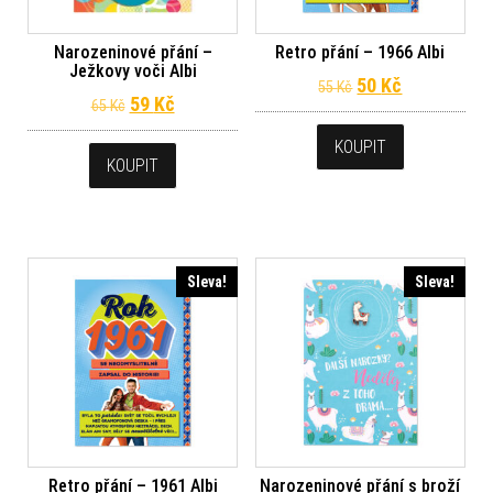
Narozeninové přání –
Retro přání – 1966 Albi
Ježkovy voči Albi
Původní cena byl
Aktuální ce
50
Kč
55
Kč
Původní cena byla: 65 Kč.
Aktuální cena je: 59 Kč.
59
Kč
65
Kč
KOUPIT
KOUPIT
Sleva!
Sleva!
Retro přání – 1961 Albi
Narozeninové přání s broží