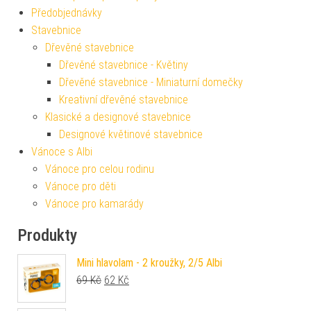
Předobjednávky
Stavebnice
Dřevěné stavebnice
Dřevěné stavebnice - Květiny
Dřevěné stavebnice - Miniaturní domečky
Kreativní dřevěné stavebnice
Klasické a designové stavebnice
Designové květinové stavebnice
Vánoce s Albi
Vánoce pro celou rodinu
Vánoce pro děti
Vánoce pro kamarády
Produkty
Mini hlavolam - 2 kroužky, 2/5 Albi
Původní cena byla: 69 Kč.
Aktuální cena je: 62 Kč.
69
Kč
62
Kč