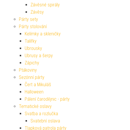
Závěsné spirály
Závěsy
Párty sety
Párty stolování
Kelímky a skleničky
Talířky
Ubrousky
Ubrusy a šerpy
Zápichy
Ptákoviny
Sezónní párty
Čert a Mikuláš
Halloween
Pálení čarodějnic - párty
Tematické oslavy
Svatba a rozlučka
Svatební oslava
Tlapková patrola párty