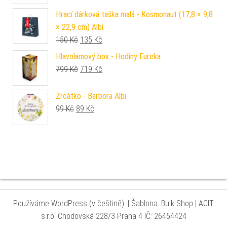
Hrací dárková taška malá - Kosmonaut (17,8 × 9,8
× 22,9 cm) Albi
Původní cena byla: 150 Kč.
Aktuální cena je: 135 Kč.
150
Kč
135
Kč
Hlavolamový box - Hodiny Eureka
Původní cena byla: 799 Kč.
Aktuální cena je: 719 Kč.
799
Kč
719
Kč
Zrcátko - Barbora Albi
Původní cena byla: 99 Kč.
Aktuální cena je: 89 Kč.
99
Kč
89
Kč
Používáme WordPress (v češtině).
|
Šablona: Bulk Shop
| ACIT
s.r.o. Chodovská 228/3 Praha 4 IČ: 26454424