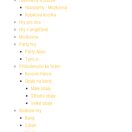
Hlavolamy a puzzle
Hlavolamy - Mozkovna
Rubikova kostka
Hry pro dva
Hry v angličtině
Mozkovna
Párty hry
Párty Alias
Tipni si
Příslušenství ke hrám
Kovové mince
Obaly na karty
Malé obaly
Střední obaly
Velké obaly
Rodinné hry
Bang
Catan