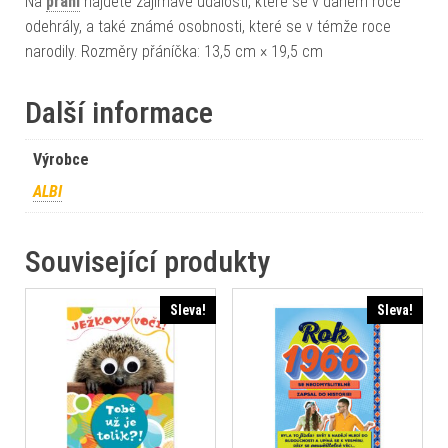
Na
přání
najdete zajímavé události, které se v daném roce
odehrály, a také známé osobnosti, které se v témže roce
narodily. Rozměry přáníčka: 13,5 cm × 19,5 cm
Další informace
Výrobce
ALBI
Související produkty
Sleva!
Sleva!