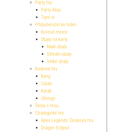
Párty hry
Párty Alias
Tipni si
Příslušenství ke hrám
Kovové mince
Obaly na karty
Malé obaly
Střední obaly
Velké obaly
Rodinné hry
Bang
Catan
Karak
Ubongo
Škola s hrou
Strategické hry
Apex Legends: Desková hra
Dragon Eclipse