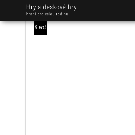
Hry a deskové hry
hraní pro celou rodinu
Sleva!