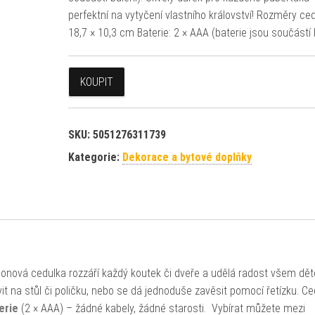
perfektní na vytyčení vlastního království! Rozměry ced
18,7 × 10,3 cm Baterie: 2 × AAA (baterie jsou součástí 
KOUPIT
SKU:
5051276311739
Kategorie:
Dekorace a bytové doplňky
onová cedulka rozzáří každý koutek či dveře a udělá radost všem dě
it na stůl či poličku, nebo se dá jednoduše zavěsit pomocí řetízku. Ce
erie
(2 × AAA) – žádné kabely, žádné starosti. Vybírat můžete mezi