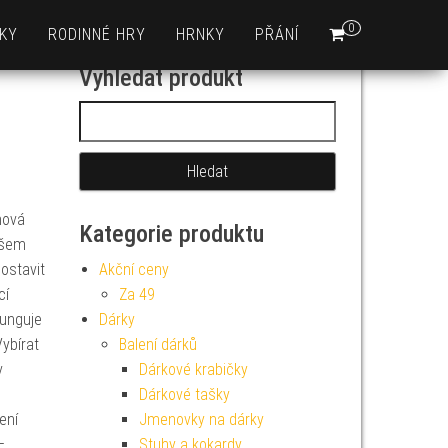
0
KY
RODINNÉ HRY
HRNKY
PŘÁNÍ
Vyhledat produkt
Vyhledávání
nová
Kategorie produktu
všem
ostavit
Akční ceny
cí
Za 49
funguje
Dárky
ybírat
Balení dárků
v
Dárkové krabičky
Dárkové tašky
ení
Jmenovky na dárky
–
Stuhy a kokardy