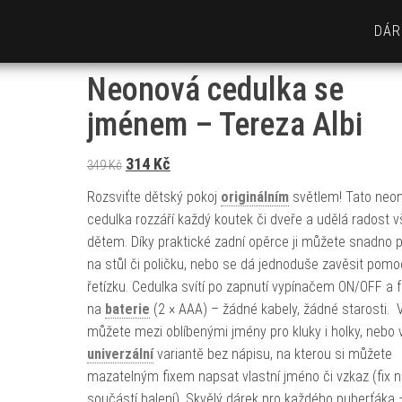
DÁR
Neonová cedulka se
jménem – Tereza Albi
Původní cena byla: 349 Kč.
Aktuální cena je: 314 Kč.
314
Kč
349
Kč
Rozsviťte dětský pokoj
originálním
světlem! Tato neo
cedulka rozzáří každý koutek či dveře a udělá radost 
dětem. Díky praktické zadní opěrce ji můžete snadno p
na stůl či poličku, nebo se dá jednoduše zavěsit pomo
řetízku. Cedulka svítí po zapnutí vypínačem ON/OFF a 
na
baterie
(2 × AAA) – žádné kabely, žádné starosti. V
můžete mezi oblíbenými jmény pro kluky i holky, nebo 
univerzální
variantě bez nápisu, na kterou si můžete
mazatelným fixem napsat vlastní jméno či vzkaz (fix n
součástí balení). Skvělý dárek pro každého puberťáka 