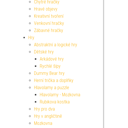
Chytré hračky
Hravé objevy
Kreativní tvoření
Venkovní hračky
Zábavné hračky
Hry
Abstraktní a logické hry
Dětské hry
Arkádové hry
Rychlé šípy
Dummy Bear hry
Herní trička a doplňky
Hlavolamy a puzzle
Hlavolamy - Mozkovna
Rubikova kostka
Hry pro dva
Hry v angličtině
Mozkovna