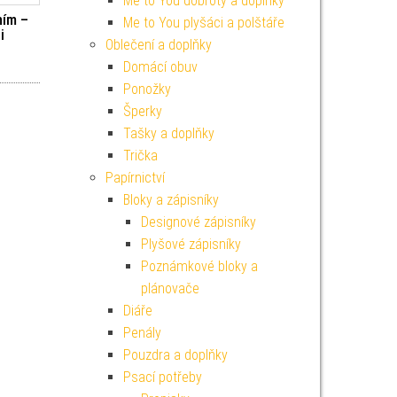
Me to You dobroty a doplňky
ním –
Me to You plyšáci a polštáře
i
Oblečení a doplňky
í cena byla: 99 Kč.
ktuální cena je: 89 Kč.
Domácí obuv
Ponožky
Šperky
Tašky a doplňky
Trička
Papírnictví
Bloky a zápisníky
Designové zápisníky
Plyšové zápisníky
Poznámkové bloky a
plánovače
Diáře
Penály
Pouzdra a doplňky
Psací potřeby