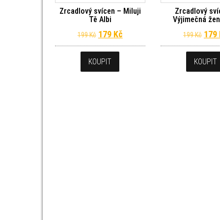
Zrcadlový svícen – Miluji
Zrcadlový sví
Tě Albi
Výjimečná žen
Původní cena byla: 199 Kč.
Aktuální cena je: 179 Kč.
Půvo
179
Kč
179
199
Kč
199
Kč
KOUPIT
KOUPIT