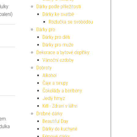
ulky:
Dárky podle příležitosti
balení)
Dárky ke svatbě
Rozlučka se svobodou
Dárky pro
Dárky pro děti
Dárky pro muže
Dekorace a bytové doplňky
Vánoční ozdoby
Dobroty
Alkohol
Čaje a sirupy
Čokolády a bonbóny
Jedlý hmyz
Kitl - Zdraví v láhvi
Drobné dárky
tem.
Beautiful Day
dulka
Dárky do kuchyně
Filmové dárky