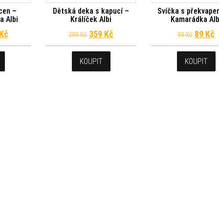
cen –
Dětská deka s kapucí –
Svíčka s překvape
a Albi
Králíček Albi
Kamarádka Alb
dní cena byla: 199 Kč.
Aktuální cena je: 179 Kč.
Původní cena byla: 399 Kč.
Aktuální cena je: 359 Kč.
Původn
A
Kč
359
Kč
89
Kč
399
Kč
99
Kč
KOUPIT
KOUPIT