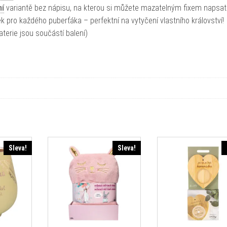
ní
variantě bez nápisu, na kterou si můžete mazatelným fixem napsat 
ek pro každého puberťáka – perfektní na vytyčení vlastního království!
terie jsou součástí balení)
Sleva!
Sleva!