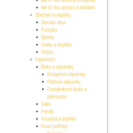
Me to You dobroty a doplňky
Me to You plyšáci a polštáře
Oblečení a doplňky
Domácí obuv
Ponožky
Šperky
Tašky a doplňky
Trička
Papírnictví
Bloky a zápisníky
Designové zápisníky
Plyšové zápisníky
Poznámkové bloky a
plánovače
Diáře
Penály
Pouzdra a doplňky
Psací potřeby