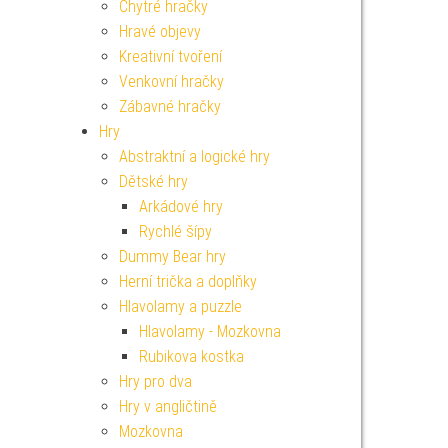
Chytré hračky
Hravé objevy
Kreativní tvoření
Venkovní hračky
Zábavné hračky
Hry
Abstraktní a logické hry
Dětské hry
Arkádové hry
Rychlé šípy
Dummy Bear hry
Herní trička a doplňky
Hlavolamy a puzzle
Hlavolamy - Mozkovna
Rubikova kostka
Hry pro dva
Hry v angličtině
Mozkovna