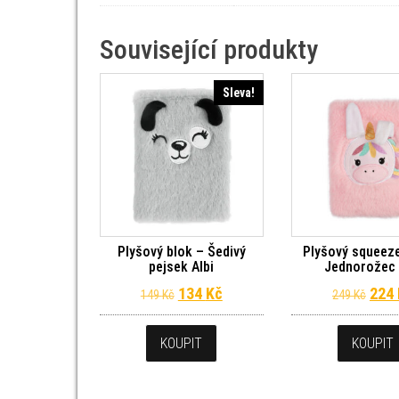
Související produkty
Sleva!
Plyšový blok – Šedivý
Plyšový squeeze
pejsek Albi
Jednorožec 
Původní cena byla: 149 Kč.
Aktuální cena je: 134 Kč.
Půvo
134
Kč
224
149
Kč
249
Kč
KOUPIT
KOUPIT