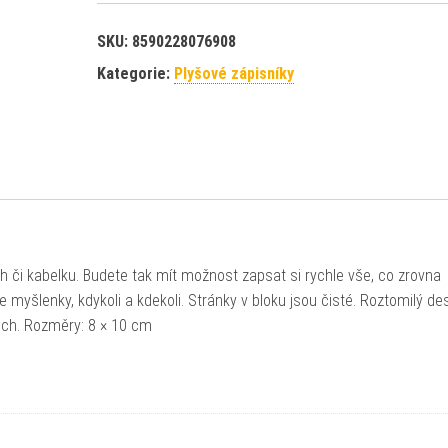
SKU:
8590228076908
Kategorie:
Plyšové zápisníky
h či kabelku. Budete tak mít možnost zapsat si rychle vše, co zrovna
yšlenky, kdykoli a kdekoli. Stránky v bloku jsou čisté. Roztomilý de
nech. Rozměry: 8 × 10 cm