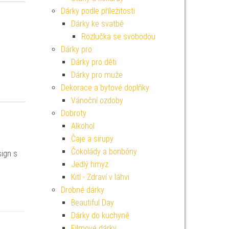
Dárky podle příležitosti
Dárky ke svatbě
Rozlučka se svobodou
Dárky pro
Dárky pro děti
Dárky pro muže
Dekorace a bytové doplňky
Vánoční ozdoby
Dobroty
Alkohol
Čaje a sirupy
Čokolády a bonbóny
sign s
Jedlý hmyz
Kitl - Zdraví v láhvi
Drobné dárky
Beautiful Day
Dárky do kuchyně
Filmové dárky