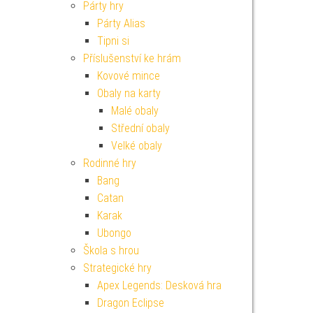
Párty hry
Párty Alias
Tipni si
Příslušenství ke hrám
Kovové mince
Obaly na karty
Malé obaly
Střední obaly
Velké obaly
Rodinné hry
Bang
Catan
Karak
Ubongo
Škola s hrou
Strategické hry
Apex Legends: Desková hra
Dragon Eclipse