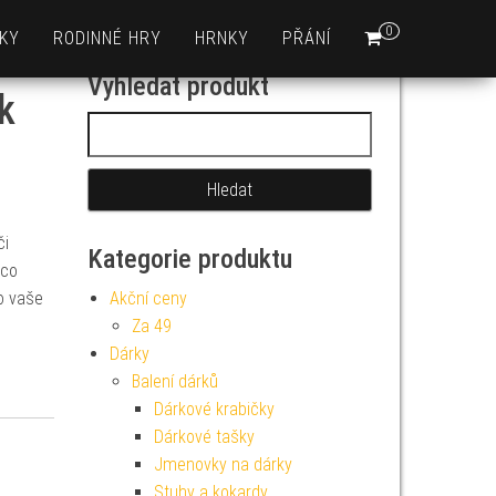
0
KY
RODINNÉ HRY
HRNKY
PŘÁNÍ
Vyhledat produkt
k
Vyhledávání
či
Kategorie produktu
 co
o vaše
Akční ceny
Za 49
Dárky
Balení dárků
Dárkové krabičky
Dárkové tašky
Jmenovky na dárky
Stuhy a kokardy