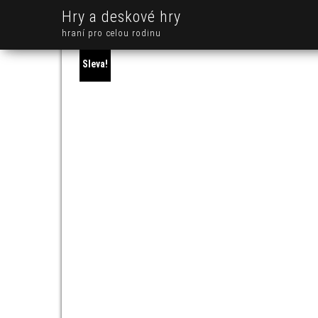
Hry a deskové hry
hraní pro celou rodinu
Sleva!