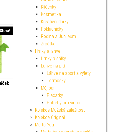
Klíčenky
Kosmetika
Kreativní dárky
Pokladničky
Sleva!
Rodina a Jubileum
Zrcátka
Hrnky a lahve
Hrnky a šálky
Lahve na pití
Láhve na sport a výlety
Termosky
ráček
Můj bar
Placatky
í cena byla: 299 Kč.
Aktuální cena je: 269 Kč.
Potřeby pro vinaře
Kolekce Mužská záležitost
Kolekce Originál
Me to You