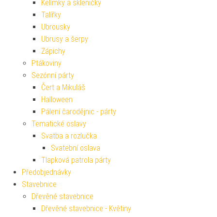
Kelímky a skleničky
Talířky
Ubrousky
Ubrusy a šerpy
Zápichy
Ptákoviny
Sezónní párty
Čert a Mikuláš
Halloween
Pálení čarodějnic - párty
Tematické oslavy
Svatba a rozlučka
Svatební oslava
Tlapková patrola párty
Předobjednávky
Stavebnice
Dřevěné stavebnice
Dřevěné stavebnice - Květiny