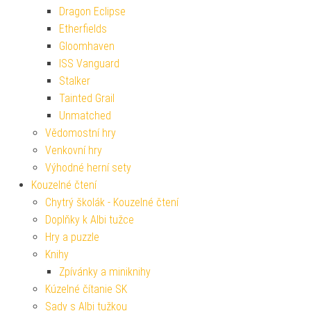
Dragon Eclipse
Etherfields
Gloomhaven
ISS Vanguard
Stalker
Tainted Grail
Unmatched
Vědomostní hry
Venkovní hry
Výhodné herní sety
Kouzelné čtení
Chytrý školák - Kouzelné čtení
Doplňky k Albi tužce
Hry a puzzle
Knihy
Zpívánky a miniknihy
Kúzelné čítanie SK
Sady s Albi tužkou