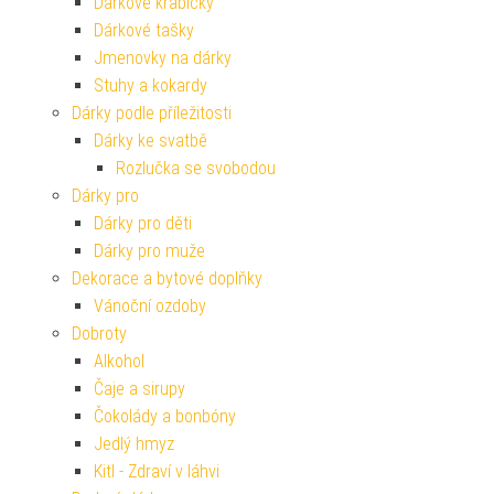
Dárkové krabičky
Dárkové tašky
Jmenovky na dárky
Stuhy a kokardy
Dárky podle příležitosti
Dárky ke svatbě
Rozlučka se svobodou
Dárky pro
Dárky pro děti
Dárky pro muže
Dekorace a bytové doplňky
Vánoční ozdoby
Dobroty
Alkohol
Čaje a sirupy
Čokolády a bonbóny
Jedlý hmyz
Kitl - Zdraví v láhvi