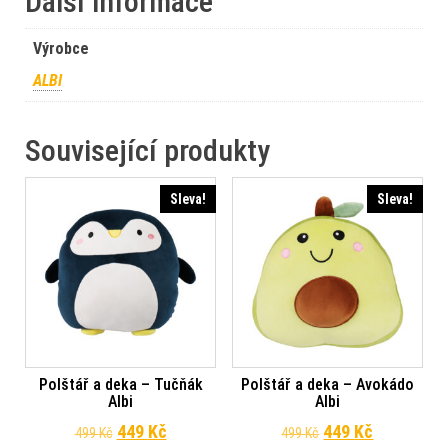
Další informace
Výrobce
ALBI
Související produkty
Sleva!
Sleva!
Polštář a deka – Tučňák
Polštář a deka – Avokádo
Albi
Albi
Původní cena byla: 499 Kč.
Aktuální cena je: 449 Kč.
Původní cena byl
Aktuální c
449
Kč
449
Kč
499
Kč
499
Kč