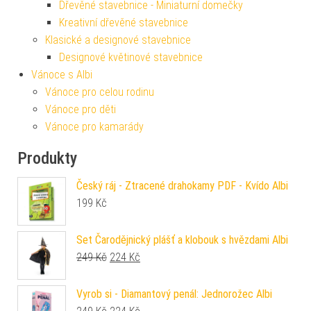
Dřevěné stavebnice - Miniaturní domečky
Kreativní dřevěné stavebnice
Klasické a designové stavebnice
Designové květinové stavebnice
Vánoce s Albi
Vánoce pro celou rodinu
Vánoce pro děti
Vánoce pro kamarády
Produkty
Český ráj - Ztracené drahokamy PDF - Kvído Albi
199
Kč
Set Čarodějnický plášť a klobouk s hvězdami Albi
Původní cena byla: 249 Kč.
Aktuální cena je: 224 Kč.
249
Kč
224
Kč
Vyrob si - Diamantový penál: Jednorožec Albi
Původní cena byla: 249 Kč.
Aktuální cena je: 224 Kč.