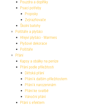
Pouzdra a doplňky
Psací potřeby
Propisky
Zvýrazňovače
Školní batohy
Polštáře a plyšáci
Hřejiví plyšáci - Warmies
Plyšové dekorace
Polštáře
Přání
Kapsy a obálky na peníze
Přání podle příležitosti
Dětská přání
Přání k dalším příležitostem
Přání k narozeninám
Přání ke svatbě
Vánoční přání
Přání s efektem