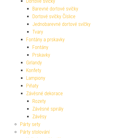
Dortové svíčky
Barevné dortové svíčky
Dortové svíčky Číslice
Jednobarevné dortové svíčky
Tvary
Fontány a prskavky
Fontány
Prskavky
Girlandy
Konfety
Lampiony
Piňaty
Závěsné dekorace
Rozety
Závěsné spirály
Závěsy
Párty sety
Párty stolování