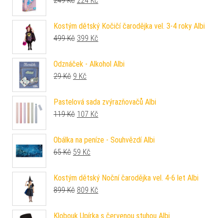
249
Kč
224
Kč
Kostým dětský Kočičí čarodějka vel. 3-4 roky Albi
Původní cena byla: 499 Kč.
Aktuální cena je: 399 Kč.
499
Kč
399
Kč
Odznáček - Alkohol Albi
Původní cena byla: 29 Kč.
Aktuální cena je: 9 Kč.
29
Kč
9
Kč
Pastelová sada zvýrazňovačů Albi
Původní cena byla: 119 Kč.
Aktuální cena je: 107 Kč.
119
Kč
107
Kč
Obálka na peníze - Souhvězdí Albi
Původní cena byla: 65 Kč.
Aktuální cena je: 59 Kč.
65
Kč
59
Kč
Kostým dětský Noční čarodějka vel. 4-6 let Albi
Původní cena byla: 899 Kč.
Aktuální cena je: 809 Kč.
899
Kč
809
Kč
Klobouk Upírka s červenou stuhou Albi