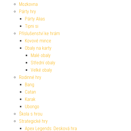
Mozkovna
Párty hry
Párty Alias
Tipni si
Příslušenství ke hrám
Kovové mince
Obaly na karty
Malé obaly
Střední obaly
Velké obaly
Rodinné hry
Bang
Catan
Karak
Ubongo
Škola s hrou
Strategické hry
Apex Legends: Desková hra