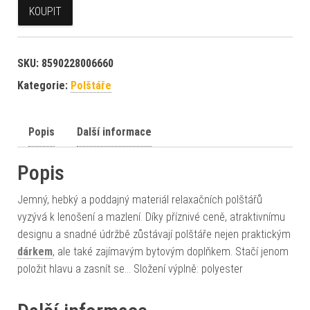
KOUPIT
SKU:
8590228006660
Kategorie:
Polštáře
Popis
Další informace
Popis
Jemný, hebký a poddajný materiál relaxačních polštářů
vyzývá k lenošení a mazlení. Díky příznivé ceně, atraktivnímu
designu a snadné údržbě zůstávají polštáře nejen praktickým
dárkem
, ale také zajímavým bytovým doplňkem. Stačí jenom
položit hlavu a zasnít se… Složení výplně: polyester