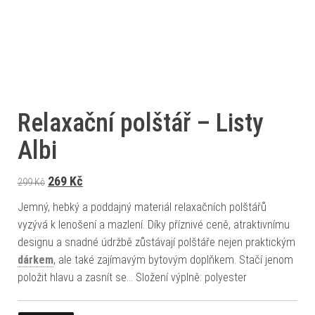
Relaxační polštář – Listy
Albi
Původní cena byla: 299 Kč.
Aktuální cena je: 269 Kč.
269
Kč
299
Kč
Jemný, hebký a poddajný materiál relaxačních polštářů
vyzývá k lenošení a mazlení. Díky příznivé ceně, atraktivnímu
designu a snadné údržbě zůstávají polštáře nejen praktickým
dárkem
, ale také zajímavým bytovým doplňkem. Stačí jenom
položit hlavu a zasnít se… Složení výplně: polyester