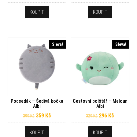
KOUPIT
KOUPIT
Sleva!
Sleva!
Podsedák – Šedivá kočka
Cestovní polštář – Meloun
Albi
Albi
Původní cena byla: 399 Kč.
Aktuální cena je: 359 Kč.
Původní cena byl
Aktuální c
359
Kč
296
Kč
399
Kč
329
Kč
KOUPIT
KOUPIT