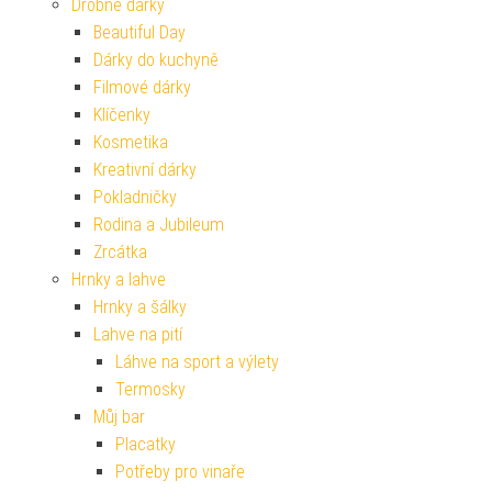
Drobné dárky
Beautiful Day
Dárky do kuchyně
Filmové dárky
Klíčenky
Kosmetika
Kreativní dárky
Pokladničky
Rodina a Jubileum
Zrcátka
Hrnky a lahve
Hrnky a šálky
Lahve na pití
Láhve na sport a výlety
Termosky
Můj bar
Placatky
Potřeby pro vinaře