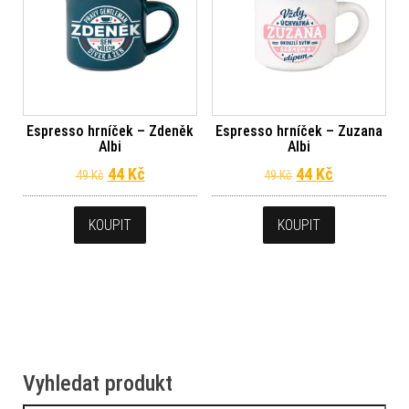
Espresso hrníček – Zdeněk
Espresso hrníček – Zuzana
Albi
Albi
Původní cena byla: 49 Kč.
Aktuální cena je: 44 Kč.
Původní cena byl
Aktuální ce
44
Kč
44
Kč
49
Kč
49
Kč
KOUPIT
KOUPIT
Vyhledat produkt