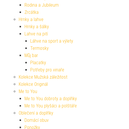
Rodina a Jubileum
Zrcátka
Hrnky a lahve
Hrnky a šálky
Lahve na pití
Láhve na sport a výlety
Termosky
Můj bar
Placatky
Potřeby pro vinaře
Kolekce Mužská záležitost
Kolekce Originál
Me to You
Me to You dobroty a doplňky
Me to You plyšáci a polštáře
Oblečení a doplňky
Domácí obuv
Ponožky