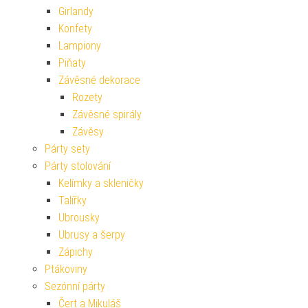
Girlandy
Konfety
Lampiony
Piňaty
Závěsné dekorace
Rozety
Závěsné spirály
Závěsy
Párty sety
Párty stolování
Kelímky a skleničky
Talířky
Ubrousky
Ubrusy a šerpy
Zápichy
Ptákoviny
Sezónní párty
Čert a Mikuláš