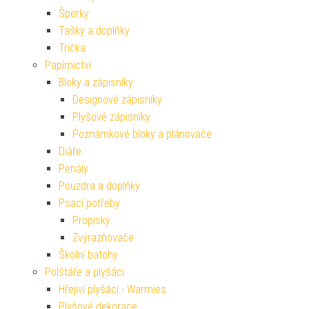
Šperky
Tašky a doplňky
Trička
Papírnictví
Bloky a zápisníky
Designové zápisníky
Plyšové zápisníky
Poznámkové bloky a plánovače
Diáře
Penály
Pouzdra a doplňky
Psací potřeby
Propisky
Zvýrazňovače
Školní batohy
Polštáře a plyšáci
Hřejiví plyšáci - Warmies
Plyšové dekorace