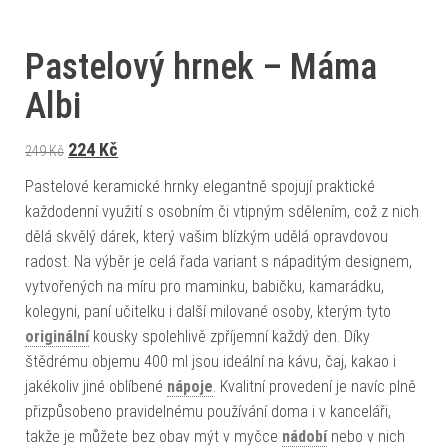
Pastelový hrnek – Máma
Albi
Původní cena byla: 249 Kč.
Aktuální cena je: 224 Kč.
224
Kč
249
Kč
Pastelové keramické hrnky elegantně spojují praktické
každodenní využití s osobním či vtipným sdělením, což z nich
dělá skvělý dárek, který vašim blízkým udělá opravdovou
radost. Na výběr je celá řada variant s nápaditým designem,
vytvořených na míru pro maminku, babičku, kamarádku,
kolegyni, paní učitelku i další milované osoby, kterým tyto
originální
kousky spolehlivě zpříjemní každý den. Díky
štědrému objemu 400 ml jsou ideální na kávu, čaj, kakao i
jakékoliv jiné oblíbené
nápoje
. Kvalitní provedení je navíc plně
přizpůsobeno pravidelnému používání doma i v kanceláři,
takže je můžete bez obav mýt v myčce
nádobí
nebo v nich