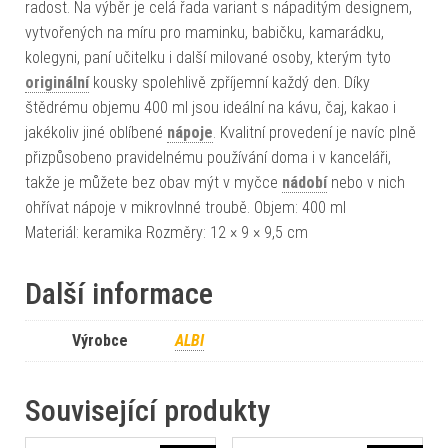
radost. Na výběr je celá řada variant s nápaditým designem,
vytvořených na míru pro maminku, babičku, kamarádku,
kolegyni, paní učitelku i další milované osoby, kterým tyto
originální
kousky spolehlivě zpříjemní každý den. Díky
štědrému objemu 400 ml jsou ideální na kávu, čaj, kakao i
jakékoliv jiné oblíbené
nápoje
. Kvalitní provedení je navíc plně
přizpůsobeno pravidelnému používání doma i v kanceláři,
takže je můžete bez obav mýt v myčce
nádobí
nebo v nich
ohřívat nápoje v mikrovlnné troubě. Objem: 400 ml
Materiál: keramika Rozměry: 12 × 9 × 9,5 cm
Další informace
Výrobce
ALBI
Související produkty