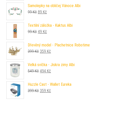
Samolepky na obličej Vánoce Albi
Původní cena byla: 99 Kč.
Aktuální cena je: 89 Kč.
99
Kč
89
Kč
Textilní záložka - Kaktus Albi
Původní cena byla: 99 Kč.
Aktuální cena je: 49 Kč.
99
Kč
49
Kč
Dřevěný model - Plachetnice Robotime
Původní cena byla: 399 Kč.
Aktuální cena je: 359 Kč.
399
Kč
359
Kč
Velká svíčka - Jiskra zimy Albi
Původní cena byla: 549 Kč.
Aktuální cena je: 494 Kč.
549
Kč
494
Kč
Huzzle Cast - Wallet Eureka
Původní cena byla: 399 Kč.
Aktuální cena je: 359 Kč.
399
Kč
359
Kč