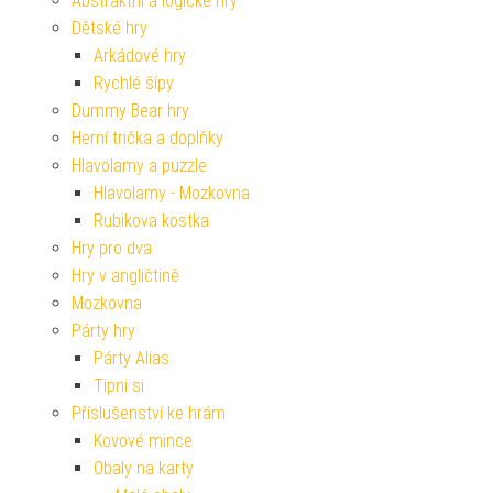
Abstraktní a logické hry
Dětské hry
Arkádové hry
Rychlé šípy
Dummy Bear hry
Herní trička a doplňky
Hlavolamy a puzzle
Hlavolamy - Mozkovna
Rubikova kostka
Hry pro dva
Hry v angličtině
Mozkovna
Párty hry
Párty Alias
Tipni si
Příslušenství ke hrám
Kovové mince
Obaly na karty