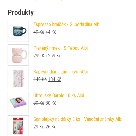
Produkty
Espresso hrníček - Superhrdina Albi
Původní cena byla: 49 Kč.
Aktuální cena je: 44 Kč.
49
Kč
44
Kč
Pletený hrnek - S Tebou Albi
Původní cena byla: 299 Kč.
Aktuální cena je: 269 Kč.
299
Kč
269
Kč
Kapesní diář - Luční kvítí Albi
Původní cena byla: 149 Kč.
Aktuální cena je: 134 Kč.
149
Kč
134
Kč
Ubrousky Barbie 16 ks Albi
Původní cena byla: 89 Kč.
Aktuální cena je: 80 Kč.
89
Kč
80
Kč
Samolepky na dárky 3 ks - Vánoční známky Albi
Původní cena byla: 29 Kč.
Aktuální cena je: 26 Kč.
29
Kč
26
Kč