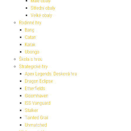
Malé obaly
Střední obaly
Velké obaly
Rodinné hry
Bang
Catan
Karak
Ubongo
Škola s hrou
Strategické hry
Apex Legends: Desková hra
Dragon Eclipse
Etherfields
Gloomhaven
ISS Vanguard
Stalker
Tainted Grail
Unmatched