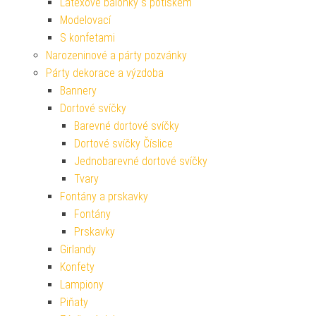
Latexové balónky s potiskem
Modelovací
S konfetami
Narozeninové a párty pozvánky
Párty dekorace a výzdoba
Bannery
Dortové svíčky
Barevné dortové svíčky
Dortové svíčky Číslice
Jednobarevné dortové svíčky
Tvary
Fontány a prskavky
Fontány
Prskavky
Girlandy
Konfety
Lampiony
Piňaty