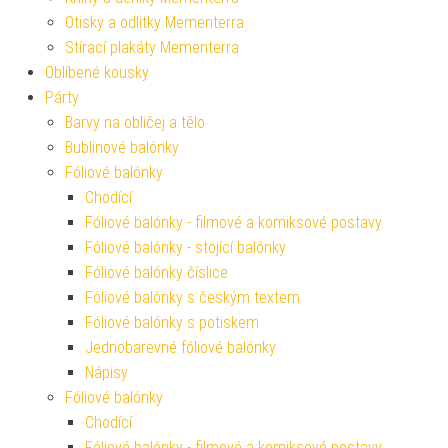
Otisky a odlitky Mementerra
Stírací plakáty Mementerra
Oblíbené kousky
Párty
Barvy na obličej a tělo
Bublinové balónky
Fóliové balónky
Chodící
Fóliové balónky - filmové a komiksové postavy
Fóliové balónky - stojící balónky
Fóliové balónky číslice
Fóliové balónky s českým textem
Fóliové balónky s potiskem
Jednobarevné fóliové balónky
Nápisy
Fóliové balónky
Chodící
Fóliové balónky - filmové a komiksové postavy