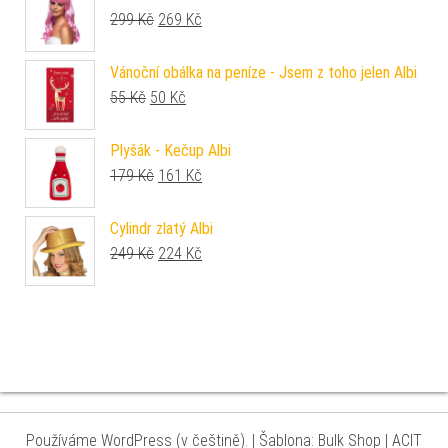
Původní cena byla: 299 Kč.
Aktuální cena je: 269 Kč.
299
Kč
269
Kč
Vánoční obálka na peníze - Jsem z toho jelen Albi
Původní cena byla: 55 Kč.
Aktuální cena je: 50 Kč.
55
Kč
50
Kč
Plyšák - Kečup Albi
Původní cena byla: 179 Kč.
Aktuální cena je: 161 Kč.
179
Kč
161
Kč
Cylindr zlatý Albi
Původní cena byla: 249 Kč.
Aktuální cena je: 224 Kč.
249
Kč
224
Kč
Používáme WordPress (v češtině).
|
Šablona: Bulk Shop
| ACIT