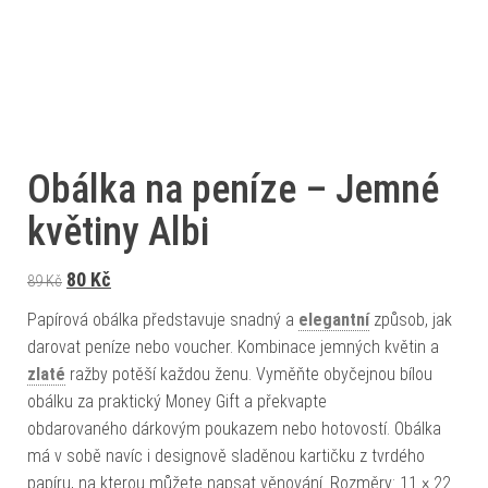
Obálka na peníze – Jemné
květiny Albi
Původní cena byla: 89 Kč.
Aktuální cena je: 80 Kč.
80
Kč
89
Kč
Papírová obálka představuje snadný a
elegantní
způsob, jak
darovat peníze nebo voucher. Kombinace jemných květin a
zlaté
ražby potěší každou ženu. Vyměňte obyčejnou bílou
obálku za praktický Money Gift a překvapte
obdarovaného dárkovým poukazem nebo hotovostí. Obálka
má v sobě navíc i designově sladěnou kartičku z tvrdého
papíru, na kterou můžete napsat věnování. Rozměry: 11 × 22