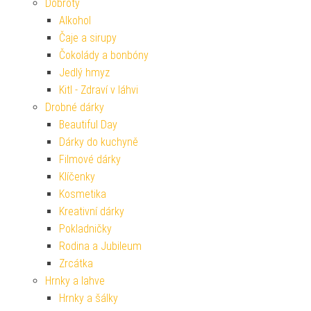
Dobroty
Alkohol
Čaje a sirupy
Čokolády a bonbóny
Jedlý hmyz
Kitl - Zdraví v láhvi
Drobné dárky
Beautiful Day
Dárky do kuchyně
Filmové dárky
Klíčenky
Kosmetika
Kreativní dárky
Pokladničky
Rodina a Jubileum
Zrcátka
Hrnky a lahve
Hrnky a šálky