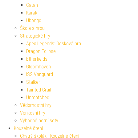
Catan
Karak
Ubongo
Škola s hrou
Strategické hry
Apex Legends: Desková hra
Dragon Eclipse
Etherfields
Gloomhaven
ISS Vanguard
Stalker
Tainted Grail
Unmatched
Vědomostní hry
Venkovní hry
Výhodné herní sety
Kouzelné čtení
Chytrý školák - Kouzelné čtení