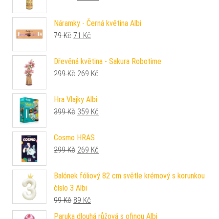
Náramky - Černá květina Albi
Původní cena byla: 79 Kč.
Aktuální cena je: 71 Kč.
79
Kč
71
Kč
Dřevěná květina - Sakura Robotime
Původní cena byla: 299 Kč.
Aktuální cena je: 269 Kč.
299
Kč
269
Kč
Hra Vlajky Albi
Původní cena byla: 399 Kč.
Aktuální cena je: 359 Kč.
399
Kč
359
Kč
Cosmo HRAS
Původní cena byla: 299 Kč.
Aktuální cena je: 269 Kč.
299
Kč
269
Kč
Balónek fóliový 82 cm světle krémový s korunkou
číslo 3 Albi
Původní cena byla: 99 Kč.
Aktuální cena je: 89 Kč.
99
Kč
89
Kč
Paruka dlouhá růžová s ofinou Albi