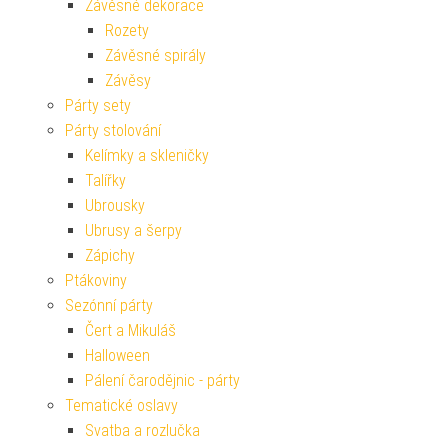
Závěsné dekorace
Rozety
Závěsné spirály
Závěsy
Párty sety
Párty stolování
Kelímky a skleničky
Talířky
Ubrousky
Ubrusy a šerpy
Zápichy
Ptákoviny
Sezónní párty
Čert a Mikuláš
Halloween
Pálení čarodějnic - párty
Tematické oslavy
Svatba a rozlučka