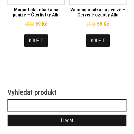
Magnetická obálka na
Vánoční obálka na peníze –
peníze – Čtyřlístky Albi
Červené ozdoby Albi
Původní cena byla: 65 Kč.
Aktuální cena je: 59 Kč.
Původní cena byl
Aktuální ce
59
Kč
59
Kč
65
Kč
65
Kč
KOUPIT
KOUPIT
Vyhledat produkt
Vyhledávání