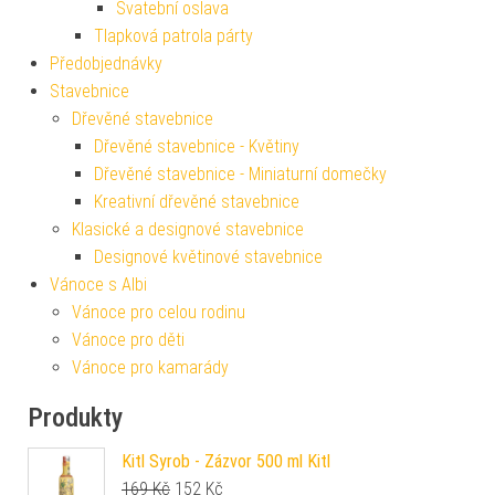
Svatební oslava
Tlapková patrola párty
Předobjednávky
Stavebnice
Dřevěné stavebnice
Dřevěné stavebnice - Květiny
Dřevěné stavebnice - Miniaturní domečky
Kreativní dřevěné stavebnice
Klasické a designové stavebnice
Designové květinové stavebnice
Vánoce s Albi
Vánoce pro celou rodinu
Vánoce pro děti
Vánoce pro kamarády
Produkty
Kitl Syrob - Zázvor 500 ml Kitl
Původní cena byla: 169 Kč.
Aktuální cena je: 152 Kč.
169
Kč
152
Kč