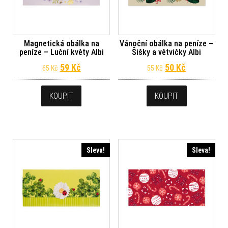
Magnetická obálka na
Vánoční obálka na peníze –
peníze – Luční květy Albi
Šišky a větvičky Albi
Původní cena byla: 65 Kč.
Aktuální cena je: 59 Kč.
Původní cena byl
Aktuální ce
59
Kč
50
Kč
65
Kč
55
Kč
KOUPIT
KOUPIT
Sleva!
Sleva!