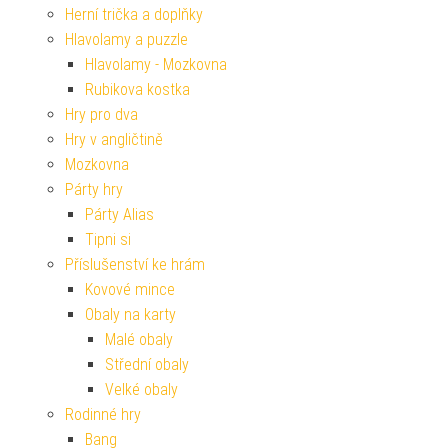
Herní trička a doplňky
Hlavolamy a puzzle
Hlavolamy - Mozkovna
Rubikova kostka
Hry pro dva
Hry v angličtině
Mozkovna
Párty hry
Párty Alias
Tipni si
Příslušenství ke hrám
Kovové mince
Obaly na karty
Malé obaly
Střední obaly
Velké obaly
Rodinné hry
Bang