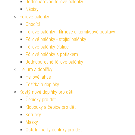
Jednobarevné fóliové balónky
Nápisy
Fóliové balónky
Chodící
Fóliové balónky - filmové a komiksové postavy
Fóliové balónky - stojící balónky
Fóliové balónky číslice
Fóliové balónky s potiskem
Jednobarevné fóliové balónky
Helium a doplňky
Heliové lahve
Těžítka a doplňky
Kostýmové doplňky pro děti
Čepičky pro děti
Klobouky a čepice pro děti
Korunky
Masky
Ostatní párty doplňky pro děti