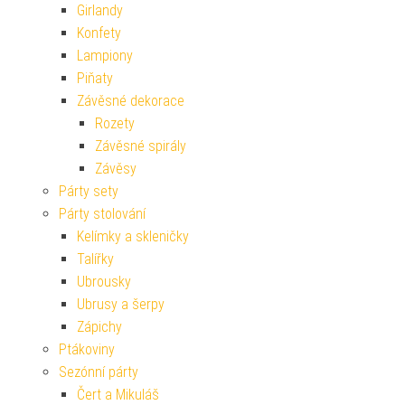
Girlandy
Konfety
Lampiony
Piňaty
Závěsné dekorace
Rozety
Závěsné spirály
Závěsy
Párty sety
Párty stolování
Kelímky a skleničky
Talířky
Ubrousky
Ubrusy a šerpy
Zápichy
Ptákoviny
Sezónní párty
Čert a Mikuláš