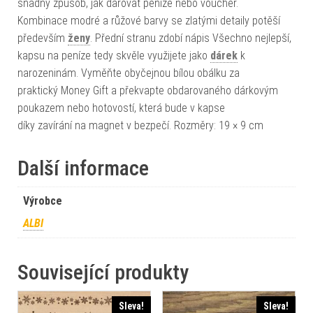
snadný způsob, jak darovat peníze nebo voucher.
Kombinace modré a růžové barvy se zlatými detaily potěší
především
ženy
. Přední stranu zdobí nápis Všechno nejlepší,
kapsu na peníze tedy skvěle využijete jako
dárek
k
narozeninám. Vyměňte obyčejnou bílou obálku za
praktický Money Gift a překvapte obdarovaného dárkovým
poukazem nebo hotovostí, která bude v kapse
díky zavírání na magnet v bezpečí. Rozměry: 19 × 9 cm
Další informace
Výrobce
ALBI
Související produkty
Sleva!
Sleva!