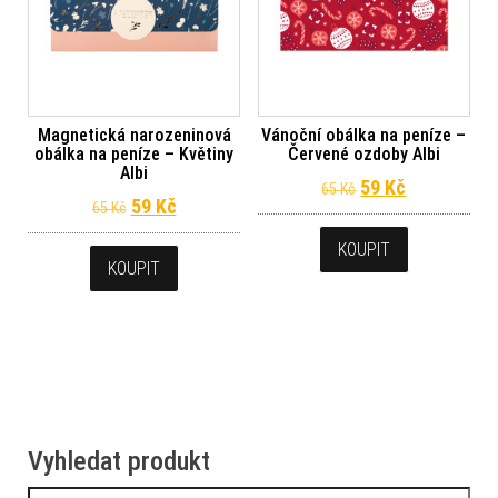
Magnetická narozeninová
Vánoční obálka na peníze –
obálka na peníze – Květiny
Červené ozdoby Albi
Albi
Původní cena byl
Aktuální ce
59
Kč
65
Kč
Původní cena byla: 65 Kč.
Aktuální cena je: 59 Kč.
59
Kč
65
Kč
KOUPIT
KOUPIT
Vyhledat produkt