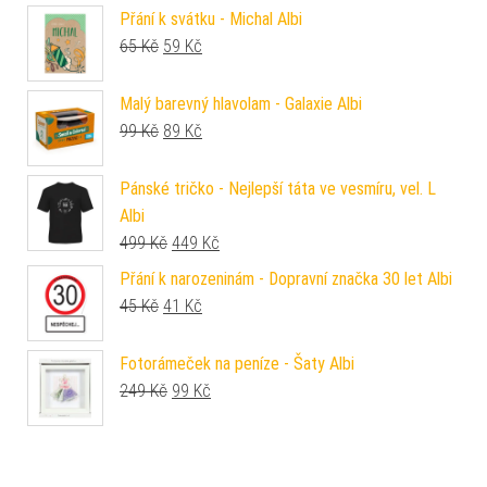
Přání k svátku - Michal Albi
Původní cena byla: 65 Kč.
Aktuální cena je: 59 Kč.
65
Kč
59
Kč
Malý barevný hlavolam - Galaxie Albi
Původní cena byla: 99 Kč.
Aktuální cena je: 89 Kč.
99
Kč
89
Kč
Pánské tričko - Nejlepší táta ve vesmíru, vel. L
Albi
Původní cena byla: 499 Kč.
Aktuální cena je: 449 Kč.
499
Kč
449
Kč
Přání k narozeninám - Dopravní značka 30 let Albi
Původní cena byla: 45 Kč.
Aktuální cena je: 41 Kč.
45
Kč
41
Kč
Fotorámeček na peníze - Šaty Albi
Původní cena byla: 249 Kč.
Aktuální cena je: 99 Kč.
249
Kč
99
Kč