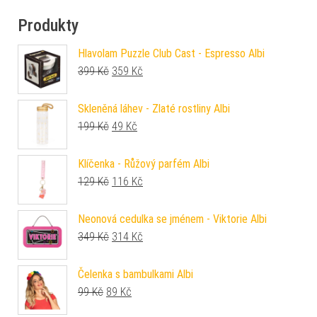
Produkty
Hlavolam Puzzle Club Cast - Espresso Albi
Původní cena byla: 399 Kč.
Aktuální cena je: 359 Kč.
399
Kč
359
Kč
Skleněná láhev - Zlaté rostliny Albi
Původní cena byla: 199 Kč.
Aktuální cena je: 49 Kč.
199
Kč
49
Kč
Klíčenka - Růžový parfém Albi
Původní cena byla: 129 Kč.
Aktuální cena je: 116 Kč.
129
Kč
116
Kč
Neonová cedulka se jménem - Viktorie Albi
Původní cena byla: 349 Kč.
Aktuální cena je: 314 Kč.
349
Kč
314
Kč
Čelenka s bambulkami Albi
Původní cena byla: 99 Kč.
Aktuální cena je: 89 Kč.
99
Kč
89
Kč