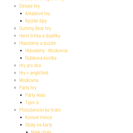
Dětské hry
Arkádové hry
Rychlé šípy
Dummy Bear hry
Herní trička a doplňky
Hlavolamy a puzzle
Hlavolamy - Mozkovna
Rubikova kostka
Hry pro dva
Hry v angličtině
Mozkovna
Párty hry
Párty Alias
Tipni si
Příslušenství ke hrám
Kovové mince
Obaly na karty
Malé obaly