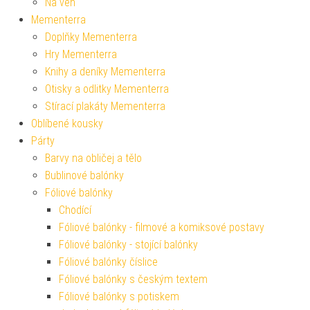
Na ven
Mementerra
Doplňky Mementerra
Hry Mementerra
Knihy a deníky Mementerra
Otisky a odlitky Mementerra
Stírací plakáty Mementerra
Oblíbené kousky
Párty
Barvy na obličej a tělo
Bublinové balónky
Fóliové balónky
Chodící
Fóliové balónky - filmové a komiksové postavy
Fóliové balónky - stojící balónky
Fóliové balónky číslice
Fóliové balónky s českým textem
Fóliové balónky s potiskem