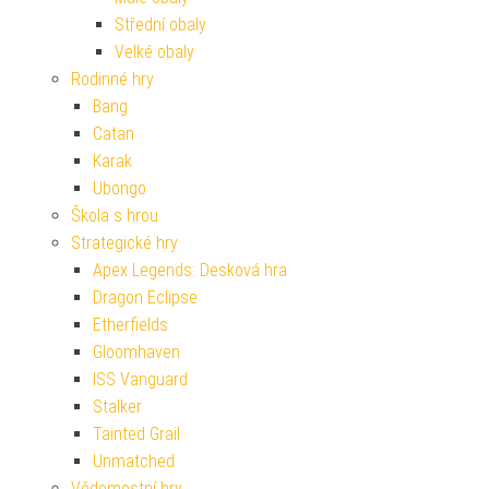
Střední obaly
Velké obaly
Rodinné hry
Bang
Catan
Karak
Ubongo
Škola s hrou
Strategické hry
Apex Legends: Desková hra
Dragon Eclipse
Etherfields
Gloomhaven
ISS Vanguard
Stalker
Tainted Grail
Unmatched
Vědomostní hry