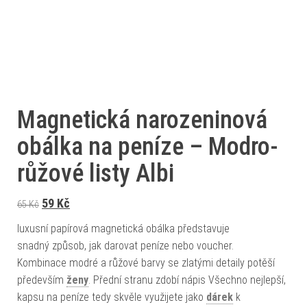
Magnetická narozeninová
obálka na peníze – Modro-
růžové listy Albi
Původní cena byla: 65 Kč.
Aktuální cena je: 59 Kč.
59
Kč
65
Kč
luxusní papírová magnetická obálka představuje
snadný způsob, jak darovat peníze nebo voucher.
Kombinace modré a růžové barvy se zlatými detaily potěší
především
ženy
. Přední stranu zdobí nápis Všechno nejlepší,
kapsu na peníze tedy skvěle využijete jako
dárek
k