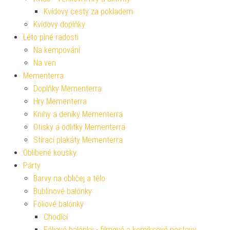
Kvídovy cesty za pokladem
Kvídovy doplňky
Léto plné radosti
Na kempování
Na ven
Mementerra
Doplňky Mementerra
Hry Mementerra
Knihy a deníky Mementerra
Otisky a odlitky Mementerra
Stírací plakáty Mementerra
Oblíbené kousky
Párty
Barvy na obličej a tělo
Bublinové balónky
Fóliové balónky
Chodící
Fóliové balónky - filmové a komiksové postavy