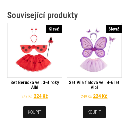
Související produkty
Sleva!
Sleva!
Set Beruška vel. 3-4 roky
Set Víla fialová vel. 4-6 let
Albi
Albi
Původní cena byla: 249 Kč.
Aktuální cena je: 224 Kč.
Původní cena byl
Aktuální c
224
Kč
224
Kč
249
Kč
249
Kč
KOUPIT
KOUPIT