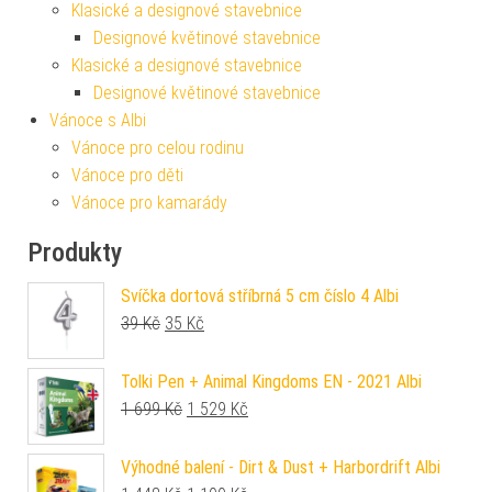
Klasické a designové stavebnice
Designové květinové stavebnice
Klasické a designové stavebnice
Designové květinové stavebnice
Vánoce s Albi
Vánoce pro celou rodinu
Vánoce pro děti
Vánoce pro kamarády
Produkty
Svíčka dortová stříbrná 5 cm číslo 4 Albi
Původní cena byla: 39 Kč.
Aktuální cena je: 35 Kč.
39
Kč
35
Kč
Tolki Pen + Animal Kingdoms EN - 2021 Albi
Původní cena byla: 1 699 Kč.
Aktuální cena je: 1 529 Kč.
1 699
Kč
1 529
Kč
Výhodné balení - Dirt & Dust + Harbordrift Albi