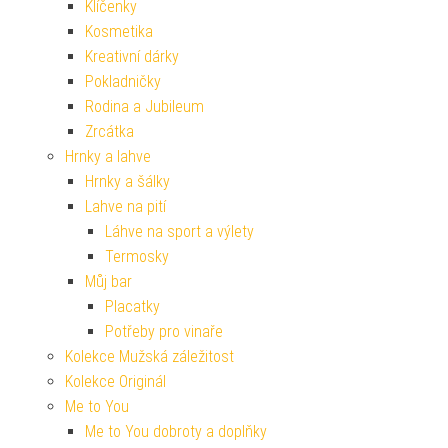
Klíčenky
Kosmetika
Kreativní dárky
Pokladničky
Rodina a Jubileum
Zrcátka
Hrnky a lahve
Hrnky a šálky
Lahve na pití
Láhve na sport a výlety
Termosky
Můj bar
Placatky
Potřeby pro vinaře
Kolekce Mužská záležitost
Kolekce Originál
Me to You
Me to You dobroty a doplňky