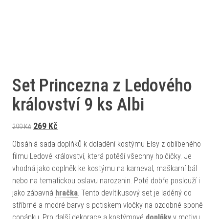
Set Princezna z Ledového
království 9 ks Albi
Původní cena byla: 299 Kč.
Aktuální cena je: 269 Kč.
269
Kč
299
Kč
Obsáhlá sada doplňků k doladění kostýmu Elsy z oblíbeného
filmu Ledové království, která potěší všechny holčičky. Je
vhodná jako doplněk ke kostýmu na karneval, maškarní bál
nebo na tematickou oslavu narozenin. Poté dobře poslouží i
jako zábavná
hračka
. Tento devítikusový set je laděný do
stříbrné a modré barvy s potiskem vločky na ozdobné sponě
copánku. Pro další dekorace a kostýmové
doplňky
v motivu