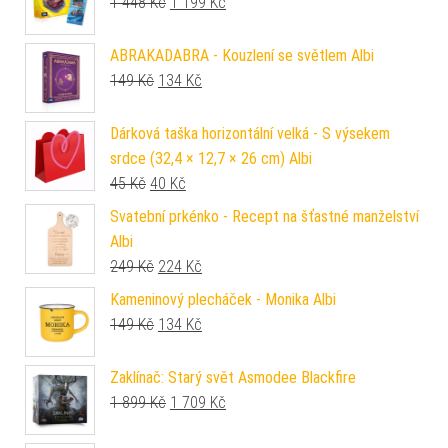
Původní cena byla: 1 448 Kč.
Aktuální cena je: 1 199 Kč.
1 448
Kč
1 199
Kč
ABRAKADABRA - Kouzlení se světlem Albi
Původní cena byla: 149 Kč.
Aktuální cena je: 134 Kč.
149
Kč
134
Kč
Dárková taška horizontální velká - S výsekem
srdce (32,4 × 12,7 × 26 cm) Albi
Původní cena byla: 45 Kč.
Aktuální cena je: 40 Kč.
45
Kč
40
Kč
Svatební prkénko - Recept na šťastné manželství
Albi
Původní cena byla: 249 Kč.
Aktuální cena je: 224 Kč.
249
Kč
224
Kč
Kameninový plecháček - Monika Albi
Původní cena byla: 149 Kč.
Aktuální cena je: 134 Kč.
149
Kč
134
Kč
Zaklínač: Starý svět Asmodee Blackfire
Původní cena byla: 1 899 Kč.
Aktuální cena je: 1 709 Kč.
1 899
Kč
1 709
Kč