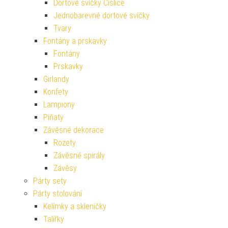
Dortové svíčky Číslice
Jednobarevné dortové svíčky
Tvary
Fontány a prskavky
Fontány
Prskavky
Girlandy
Konfety
Lampiony
Piňaty
Závěsné dekorace
Rozety
Závěsné spirály
Závěsy
Párty sety
Párty stolování
Kelímky a skleničky
Talířky