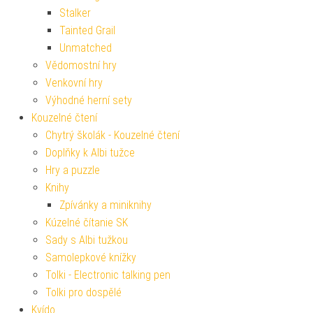
Stalker
Tainted Grail
Unmatched
Vědomostní hry
Venkovní hry
Výhodné herní sety
Kouzelné čtení
Chytrý školák - Kouzelné čtení
Doplňky k Albi tužce
Hry a puzzle
Knihy
Zpívánky a miniknihy
Kúzelné čítanie SK
Sady s Albi tužkou
Samolepkové knížky
Tolki - Electronic talking pen
Tolki pro dospělé
Kvído