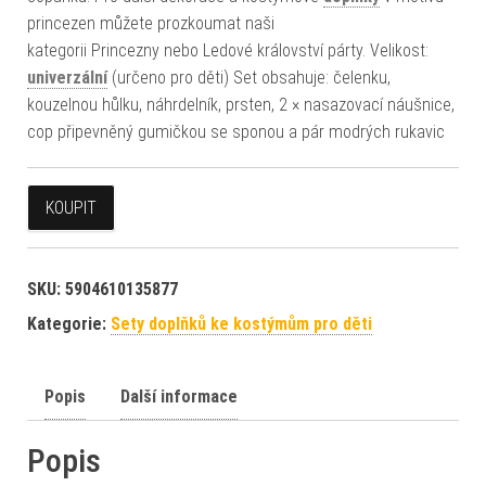
princezen můžete prozkoumat naši
kategorii Princezny nebo Ledové království párty. Velikost:
univerzální
(určeno pro děti) Set obsahuje: čelenku,
kouzelnou hůlku, náhrdelník, prsten, 2 × nasazovací náušnice,
cop připevněný gumičkou se sponou a pár modrých rukavic
KOUPIT
SKU:
5904610135877
Kategorie:
Sety doplňků ke kostýmům pro děti
Popis
Další informace
Popis