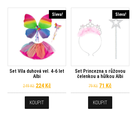
Sleva!
Sleva!
Set Víla duhová vel. 4-6 let
Set Princezna s růžovou
Albi
čelenkou a hůlkou Albi
Původní cena byla: 249 Kč.
Aktuální cena je: 224 Kč.
Původní cena byl
Aktuální ce
224
Kč
71
Kč
249
Kč
79
Kč
KOUPIT
KOUPIT