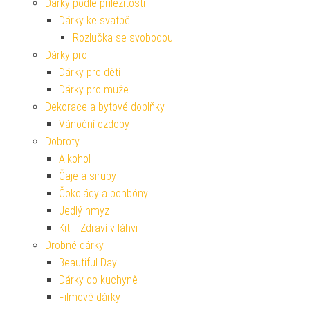
Dárky podle příležitosti
Dárky ke svatbě
Rozlučka se svobodou
Dárky pro
Dárky pro děti
Dárky pro muže
Dekorace a bytové doplňky
Vánoční ozdoby
Dobroty
Alkohol
Čaje a sirupy
Čokolády a bonbóny
Jedlý hmyz
Kitl - Zdraví v láhvi
Drobné dárky
Beautiful Day
Dárky do kuchyně
Filmové dárky