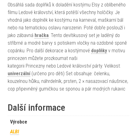
Obsáhlá sada doplňků k doladění kostýmu Elsy z oblíbeného
filmu Ledové království, která potěší všechny holčičky. Je
vhodná jako doplněk ke kostýmu na karneval, maškarní bál
nebo na tematickou oslavu narozenin. Poté dobře poslouží i
jako zábavná
hračka
. Tento devítikusový set je laděný do
stříbrné a modré barvy s potiskem vločky na ozdobné sponě
copánku. Pro další dekorace a kostýmové
doplňky
v motivu
princezen můžete prozkoumat naši
kategorii Princezny nebo Ledové království párty. Velikost:
univerzální
(určeno pro děti) Set obsahuje: čelenku,
kouzelnou hůlku, náhrdelník, prsten, 2 × nasazovací náušnice,
cop připevněný gumičkou se sponou a pár modrých rukavic
Další informace
Výrobce
ALBI