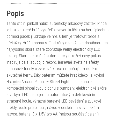
Popis
Tento stolní pinball nabízí autentický arkadový zážitek. Pinball
je hra, ve které hráč vystřelí kovovou kuličku na herní plochu a
pomocí páček ji udržuje ve hře. Cílem je trefovat terče a
překážky. Hráči mohou střídat rány a snažit se dosáhnout co
nejvyššího skóre, které zobrazuje
velký
elektronický LED
displej. Skóre se ukládá automaticky a každý nový pokus
inspiruje další souboj o rekord.
barevné
světelné efekty,
bonusové tunely a zvuková kulisa umocňují atmosféru
skutečné herny. Díky bateriím můžete hrát kdekoli a kdykoli!
Hra
mini
Arcade Pinball – Street Fighter II obsahuje:
kompaktní pinballovou plochu s bumpery, elektronické skóre
s velkým LED displejem a automatickým detekováním
ztracené koule, výrazné barevné LED osvětlení a zvukové
efekty, koule pro pinball, návod v českém a slovenském
jazyce. baterie: 3 x 1,5V typ AA (nejsou součástí balení)