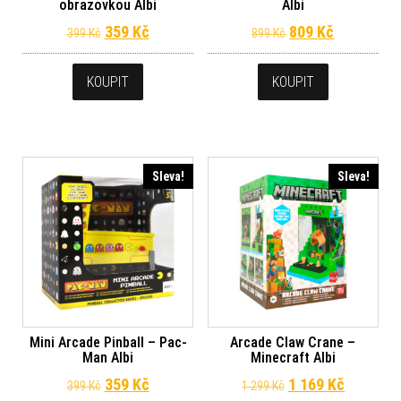
obrazovkou Albi
Albi
Původní cena byla: 399 Kč.
Aktuální cena je: 359 Kč.
Původní cena byl
Aktuální c
359
Kč
809
Kč
399
Kč
899
Kč
KOUPIT
KOUPIT
Sleva!
Sleva!
Mini Arcade Pinball – Pac-
Arcade Claw Crane –
Man Albi
Minecraft Albi
Původní cena byla: 399 Kč.
Aktuální cena je: 359 Kč.
Původní cena byla
Aktuální 
359
Kč
1 169
Kč
399
Kč
1 299
Kč