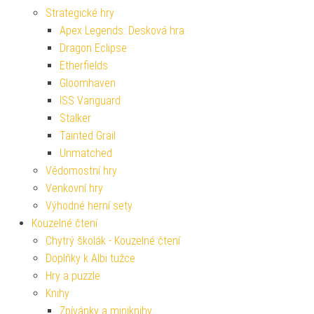
Strategické hry
Apex Legends: Desková hra
Dragon Eclipse
Etherfields
Gloomhaven
ISS Vanguard
Stalker
Tainted Grail
Unmatched
Vědomostní hry
Venkovní hry
Výhodné herní sety
Kouzelné čtení
Chytrý školák - Kouzelné čtení
Doplňky k Albi tužce
Hry a puzzle
Knihy
Zpívánky a miniknihy