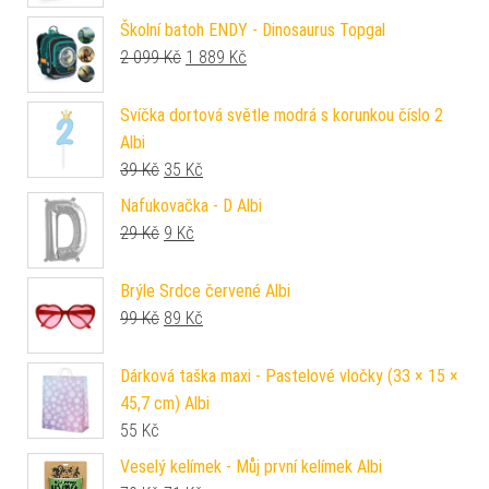
Školní batoh ENDY - Dinosaurus Topgal
Původní cena byla: 2 099 Kč.
Aktuální cena je: 1 889 Kč.
2 099
Kč
1 889
Kč
Svíčka dortová světle modrá s korunkou číslo 2
Albi
Původní cena byla: 39 Kč.
Aktuální cena je: 35 Kč.
39
Kč
35
Kč
Nafukovačka - D Albi
Původní cena byla: 29 Kč.
Aktuální cena je: 9 Kč.
29
Kč
9
Kč
Brýle Srdce červené Albi
Původní cena byla: 99 Kč.
Aktuální cena je: 89 Kč.
99
Kč
89
Kč
Dárková taška maxi - Pastelové vločky (33 × 15 ×
45,7 cm) Albi
55
Kč
Veselý kelímek - Můj první kelímek Albi