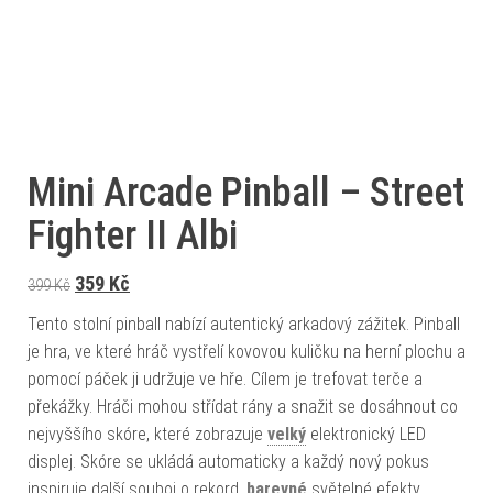
Mini Arcade Pinball – Street
Fighter II Albi
Původní cena byla: 399 Kč.
Aktuální cena je: 359 Kč.
359
Kč
399
Kč
Tento stolní pinball nabízí autentický arkadový zážitek. Pinball
je hra, ve které hráč vystřelí kovovou kuličku na herní plochu a
pomocí páček ji udržuje ve hře. Cílem je trefovat terče a
překážky. Hráči mohou střídat rány a snažit se dosáhnout co
nejvyššího skóre, které zobrazuje
velký
elektronický LED
displej. Skóre se ukládá automaticky a každý nový pokus
inspiruje další souboj o rekord.
barevné
světelné efekty,