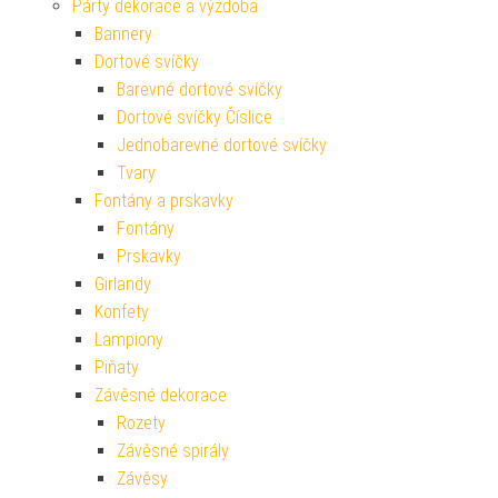
Párty dekorace a výzdoba
Bannery
Dortové svíčky
Barevné dortové svíčky
Dortové svíčky Číslice
Jednobarevné dortové svíčky
Tvary
Fontány a prskavky
Fontány
Prskavky
Girlandy
Konfety
Lampiony
Piňaty
Závěsné dekorace
Rozety
Závěsné spirály
Závěsy