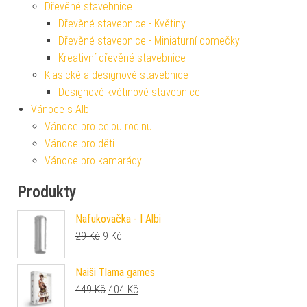
Dřevěné stavebnice
Dřevěné stavebnice - Květiny
Dřevěné stavebnice - Miniaturní domečky
Kreativní dřevěné stavebnice
Klasické a designové stavebnice
Designové květinové stavebnice
Vánoce s Albi
Vánoce pro celou rodinu
Vánoce pro děti
Vánoce pro kamarády
Produkty
Nafukovačka - I Albi
Původní cena byla: 29 Kč.
Aktuální cena je: 9 Kč.
29
Kč
9
Kč
Naiši Tlama games
Původní cena byla: 449 Kč.
Aktuální cena je: 404 Kč.
449
Kč
404
Kč