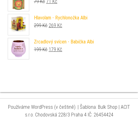
Původní cena byla: 79 Kč.
Aktuální cena je: 71 Kč.
79
Kč
71
Kč
Hlavolam - Rychlonožka Albi
Původní cena byla: 299 Kč.
Aktuální cena je: 269 Kč.
299
Kč
269
Kč
Zrcadlový svícen - Babička Albi
Původní cena byla: 199 Kč.
Aktuální cena je: 179 Kč.
199
Kč
179
Kč
Používáme WordPress (v češtině).
|
Šablona: Bulk Shop
| ACIT
s.r.o. Chodovská 228/3 Praha 4 IČ: 26454424