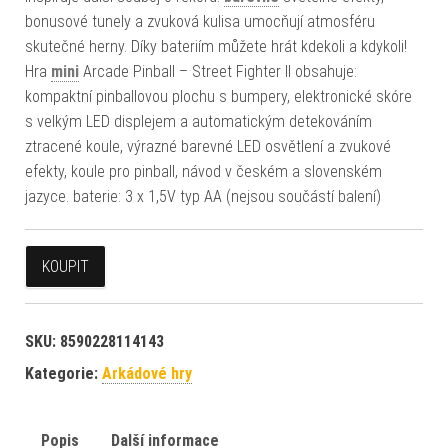
bonusové tunely a zvuková kulisa umocňují atmosféru
skutečné herny. Díky bateriím můžete hrát kdekoli a kdykoli!
Hra
mini
Arcade Pinball – Street Fighter II obsahuje:
kompaktní pinballovou plochu s bumpery, elektronické skóre
s velkým LED displejem a automatickým detekováním
ztracené koule, výrazné barevné LED osvětlení a zvukové
efekty, koule pro pinball, návod v českém a slovenském
jazyce. baterie: 3 x 1,5V typ AA (nejsou součástí balení)
KOUPIT
SKU:
8590228114143
Kategorie:
Arkádové hry
Popis
Další informace