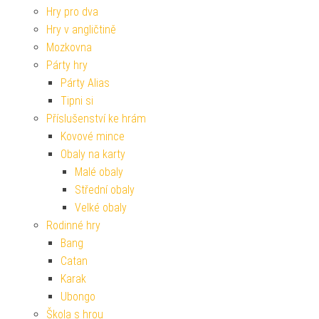
Hry pro dva
Hry v angličtině
Mozkovna
Párty hry
Párty Alias
Tipni si
Příslušenství ke hrám
Kovové mince
Obaly na karty
Malé obaly
Střední obaly
Velké obaly
Rodinné hry
Bang
Catan
Karak
Ubongo
Škola s hrou