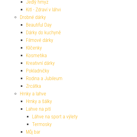
Jedlý hmyz
Kitl - Zdraví v láhvi
Drobné dárky
Beautiful Day
Dárky do kuchyně
Filmové dárky
Klíčenky
Kosmetika
Kreativní dárky
Pokladničky
Rodina a Jubileum
Zrcátka
Hrnky a lahve
Hrnky a šálky
Lahve na pití
Láhve na sport a výlety
Termosky
Můj bar