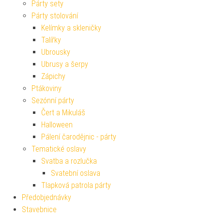
Párty sety
Párty stolování
Kelímky a skleničky
Talířky
Ubrousky
Ubrusy a šerpy
Zápichy
Ptákoviny
Sezónní párty
Čert a Mikuláš
Halloween
Pálení čarodějnic - párty
Tematické oslavy
Svatba a rozlučka
Svatební oslava
Tlapková patrola párty
Předobjednávky
Stavebnice