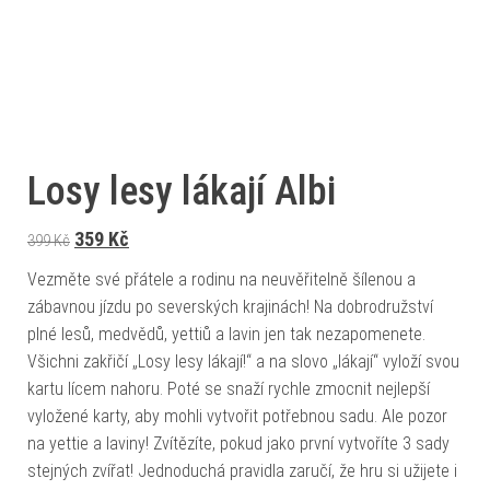
Losy lesy lákají Albi
Původní cena byla: 399 Kč.
Aktuální cena je: 359 Kč.
359
Kč
399
Kč
Vezměte své přátele a rodinu na neuvěřitelně šílenou a
zábavnou jízdu po severských krajinách! Na dobrodružství
plné lesů, medvědů, yettiů a lavin jen tak nezapomenete.
Všichni zakřičí „Losy lesy lákají!“ a na slovo „lákají“ vyloží svou
kartu lícem nahoru. Poté se snaží rychle zmocnit nejlepší
vyložené karty, aby mohli vytvořit potřebnou sadu. Ale pozor
na yettie a laviny! Zvítězíte, pokud jako první vytvoříte 3 sady
stejných zvířat! Jednoduchá pravidla zaručí, že hru si užijete i