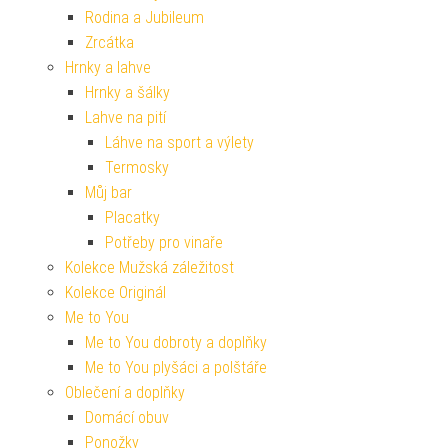
Rodina a Jubileum
Zrcátka
Hrnky a lahve
Hrnky a šálky
Lahve na pití
Láhve na sport a výlety
Termosky
Můj bar
Placatky
Potřeby pro vinaře
Kolekce Mužská záležitost
Kolekce Originál
Me to You
Me to You dobroty a doplňky
Me to You plyšáci a polštáře
Oblečení a doplňky
Domácí obuv
Ponožky