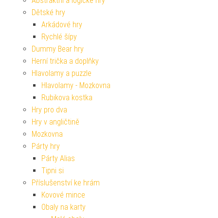
Abstraktní a logické hry
Dětské hry
Arkádové hry
Rychlé šípy
Dummy Bear hry
Herní trička a doplňky
Hlavolamy a puzzle
Hlavolamy - Mozkovna
Rubikova kostka
Hry pro dva
Hry v angličtině
Mozkovna
Párty hry
Párty Alias
Tipni si
Příslušenství ke hrám
Kovové mince
Obaly na karty