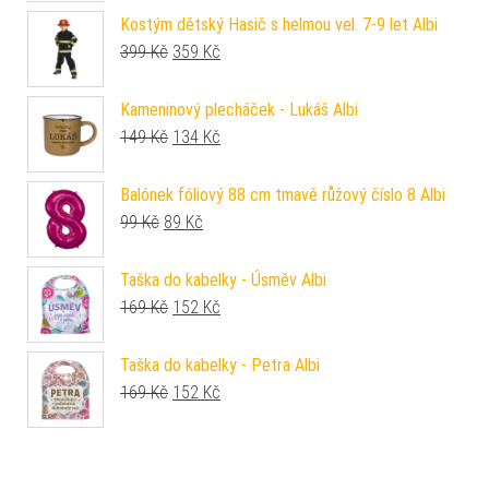
Kostým dětský Hasič s helmou vel. 7-9 let Albi
Původní cena byla: 399 Kč.
Aktuální cena je: 359 Kč.
399
Kč
359
Kč
Kameninový plecháček - Lukáš Albi
Původní cena byla: 149 Kč.
Aktuální cena je: 134 Kč.
149
Kč
134
Kč
Balónek fóliový 88 cm tmavě růžový číslo 8 Albi
Původní cena byla: 99 Kč.
Aktuální cena je: 89 Kč.
99
Kč
89
Kč
Taška do kabelky - Úsměv Albi
Původní cena byla: 169 Kč.
Aktuální cena je: 152 Kč.
169
Kč
152
Kč
Taška do kabelky - Petra Albi
Původní cena byla: 169 Kč.
Aktuální cena je: 152 Kč.
169
Kč
152
Kč