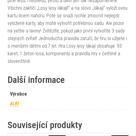
plné lesů, medvědů, yettiů a lavin jen tak nezapomenete.
Všichni zakřičí „Losy lesy lákají!“ a na slovo „lákají“ vyloží svou
kartu lícem nahoru. Poté se snaží rychle zmocnit nejlepší
vyložené karty, aby mohli vytvořit potřebnou sadu. Ale pozor
na yettie a laviny! Zvítězíte, pokud jako první vytvoříte 3 sady
stejných zvířat! Jednoduchá pravidla zaručí, že hru si užijete i
s menšími dětmi od 7 let. Hra Losy lesy lákají obsahuje: 93
karet, 1 žeton losa, komponenty a pravidla hry v češtině a
slovenštině.
Další informace
Výrobce
ALBI
Související produkty