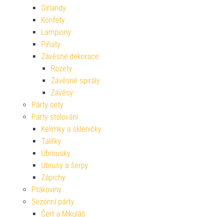
Girlandy
Konfety
Lampiony
Piňaty
Závěsné dekorace
Rozety
Závěsné spirály
Závěsy
Párty sety
Párty stolování
Kelímky a skleničky
Talířky
Ubrousky
Ubrusy a šerpy
Zápichy
Ptákoviny
Sezónní párty
Čert a Mikuláš