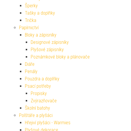
Šperky
Tašky a doplňky
Trička
Papírnictví
Bloky a zápisníky
Designové zápisníky
Plyšové zápisníky
Poznámkové bloky a plánovače
Diáře
Penály
Pouzdra a doplňky
Psací potřeby
Propisky
Zvýrazňovače
Školní batohy
Polštáře a plyšáci
Hřejiví plyšáci - Warmies
Plyšové dekorace