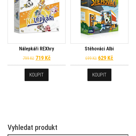
Nálepkáři REXhry
Stěhováci Albi
Původní cena byla: 799 Kč.
Aktuální cena je: 719 Kč.
Původní cena byl
Aktuální c
719
Kč
629
Kč
799
Kč
699
Kč
KOUPIT
KOUPIT
Vyhledat produkt