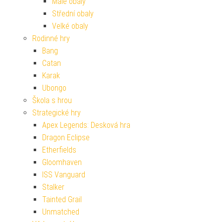
Malé obaly
Střední obaly
Velké obaly
Rodinné hry
Bang
Catan
Karak
Ubongo
Škola s hrou
Strategické hry
Apex Legends: Desková hra
Dragon Eclipse
Etherfields
Gloomhaven
ISS Vanguard
Stalker
Tainted Grail
Unmatched