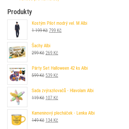
Produkty
Kostým Pilot modrý vel. M Albi
Původní cena byla: 1 199 Kč.
Aktuální cena je: 799 Kč.
1 199
Kč
799
Kč
Šachy Albi
Původní cena byla: 299 Kč.
Aktuální cena je: 269 Kč.
299
Kč
269
Kč
Párty Set Halloween 42 ks Albi
Původní cena byla: 599 Kč.
Aktuální cena je: 539 Kč.
599
Kč
539
Kč
Sada zvýrazňovačů - Hlavolam Albi
Původní cena byla: 119 Kč.
Aktuální cena je: 107 Kč.
119
Kč
107
Kč
Kameninový plecháček - Lenka Albi
Původní cena byla: 149 Kč.
Aktuální cena je: 134 Kč.
149
Kč
134
Kč