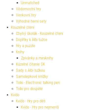
Unmatched
Vědomostní hry
Venkovní hry
Výhodné herní sety
Kouzelné čtení
Chytrý školák - Kouzelné čtení
Doplňky k Albi tužce
Hry a puzzle
Knihy
Zpívánky a miniknihy
Kúzelné čítanie SK
Sady s Albi tužkou
Samolepkové knížky
Tolki - Electronic talking pen
Tolki pro dospělé
Kvído
Kvído - Hry pro děti
Kvído - Hry pro nejmenší