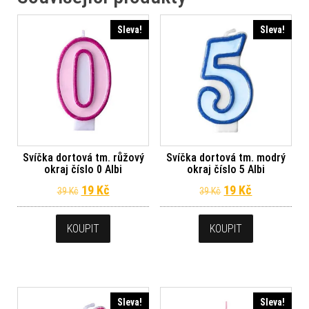
Sleva!
Sleva!
Svíčka dortová tm. růžový
Svíčka dortová tm. modrý
okraj číslo 0 Albi
okraj číslo 5 Albi
Původní cena byla: 39 Kč.
Aktuální cena je: 19 Kč.
Původní cena byl
Aktuální ce
19
Kč
19
Kč
39
Kč
39
Kč
KOUPIT
KOUPIT
Sleva!
Sleva!