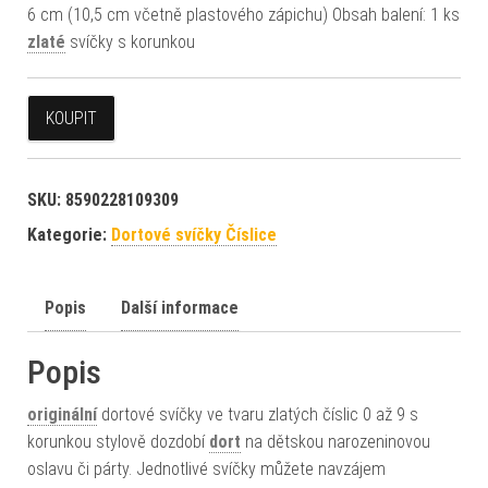
6 cm (10,5 cm včetně plastového zápichu) Obsah balení: 1 ks
zlaté
svíčky s korunkou
KOUPIT
SKU:
8590228109309
Kategorie:
Dortové svíčky Číslice
Popis
Další informace
Popis
originální
dortové svíčky ve tvaru zlatých číslic 0 až 9 s
korunkou stylově dozdobí
dort
na dětskou narozeninovou
oslavu či párty. Jednotlivé svíčky můžete navzájem