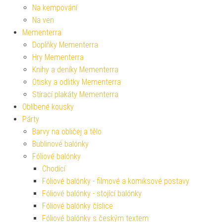
Na kempování
Na ven
Mementerra
Doplňky Mementerra
Hry Mementerra
Knihy a deníky Mementerra
Otisky a odlitky Mementerra
Stírací plakáty Mementerra
Oblíbené kousky
Párty
Barvy na obličej a tělo
Bublinové balónky
Fóliové balónky
Chodící
Fóliové balónky - filmové a komiksové postavy
Fóliové balónky - stojící balónky
Fóliové balónky číslice
Fóliové balónky s českým textem