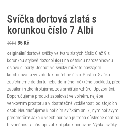
Svíčka dortová zlatá s
korunkou číslo 7 Albi
Původní cena byla: 39 Kč.
Aktuální cena je: 35 Kč.
35
Kč
39
Kč
originální
dortové svíčky ve tvaru zlatých číslic 0 až 9 s
korunkou stylově dozdobí
dort
na dětskou narozeninovou
oslavu či párty. Jednotlivé svíčky můžete navzájem
kombinovat a vytvořit tak potřebné číslo. Postup: Svíčku
zapíchneme do dortu nebo do jiného měkkého podkladu, před
zapálením zkontrolujeme, zda směřuje vzhůru. Upozornění:
Doporučujeme produkt zapalovat ve volném, nejlépe
venkovním prostoru a v dostatečné vzdálenosti od stojících
osob. Neumísťujeme k hořícím svíčkám ani k jiným hořlavým
předmětům! Jako u všech hořlavin je třeba důsledně dbát na
bezpečnost a přistupovat k ní jako k hořlavině. Výška svíčky: