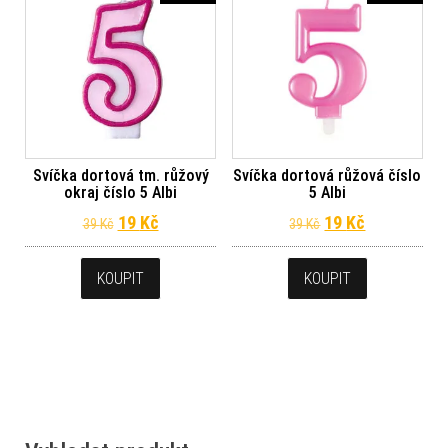
Svíčka dortová tm. růžový
Svíčka dortová růžová číslo
okraj číslo 5 Albi
5 Albi
Původní cena byla: 39 Kč.
Aktuální cena je: 19 Kč.
Původní cena byl
Aktuální ce
19
Kč
19
Kč
39
Kč
39
Kč
KOUPIT
KOUPIT