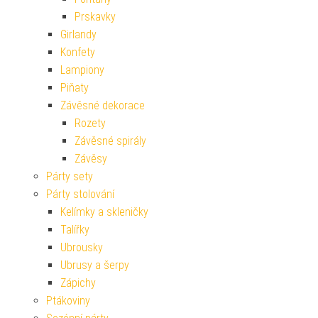
Prskavky
Girlandy
Konfety
Lampiony
Piňaty
Závěsné dekorace
Rozety
Závěsné spirály
Závěsy
Párty sety
Párty stolování
Kelímky a skleničky
Talířky
Ubrousky
Ubrusy a šerpy
Zápichy
Ptákoviny