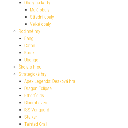
Obaly na karty
Malé obaly
Střední obaly
Velké obaly
Rodinné hry
Bang
Catan
Karak
Ubongo
Škola s hrou
Strategické hry
Apex Legends: Desková hra
Dragon Eclipse
Etherfields
Gloomhaven
ISS Vanguard
Stalker
Tainted Grail