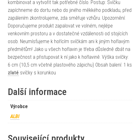
kombinovat a vytvořit tak potřebné číslo. Postup: Svíčku
zapíchneme do dortu nebo do jiného měkkého podkladu, před
zapálením zkontrolujeme, zda směřuje vzhůru. Upozornění:
Doporučujeme produkt zapalovat ve volném, nejlépe
venkovním prostoru a v dostatečné vzdálenosti od stojících
osob. Neumísťujeme k hořícím svíčkám ani k jiným hořlavým
předmětům! Jako u všech hořlavin je třeba důsledně dbát na
bezpečnost a přistupovat k ní jako k hořlavině. Výška svíčky:
6 cm (10,5 cm včetně plastového zápichu) Obsah balení: 1 ks
zlaté
svíčky s korunkou
Další informace
Výrobce
ALBI
Související produkty