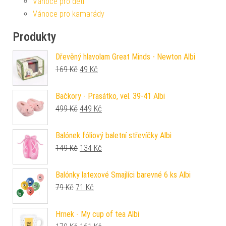
Vánoce pro děti
Vánoce pro kamarády
Produkty
Dřevěný hlavolam Great Minds - Newton Albi
Původní cena byla: 169 Kč.
Aktuální cena je: 49 Kč.
169
Kč
49
Kč
Bačkory - Prasátko, vel. 39-41 Albi
Původní cena byla: 499 Kč.
Aktuální cena je: 449 Kč.
499
Kč
449
Kč
Balónek fóliový baletní střevíčky Albi
Původní cena byla: 149 Kč.
Aktuální cena je: 134 Kč.
149
Kč
134
Kč
Balónky latexové Smajlíci barevné 6 ks Albi
Původní cena byla: 79 Kč.
Aktuální cena je: 71 Kč.
79
Kč
71
Kč
Hrnek - My cup of tea Albi