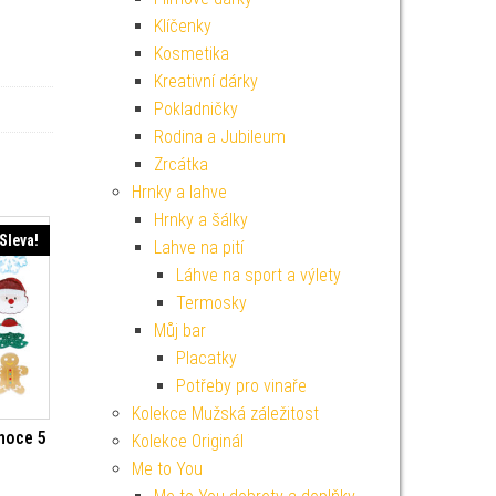
Klíčenky
Kosmetika
Kreativní dárky
Pokladničky
Rodina a Jubileum
Zrcátka
Hrnky a lahve
Hrnky a šálky
Sleva!
Lahve na pití
Láhve na sport a výlety
Termosky
Můj bar
Placatky
Potřeby pro vinaře
Kolekce Mužská záležitost
noce 5
Kolekce Originál
Me to You
í cena byla: 249 Kč.
Aktuální cena je: 224 Kč.