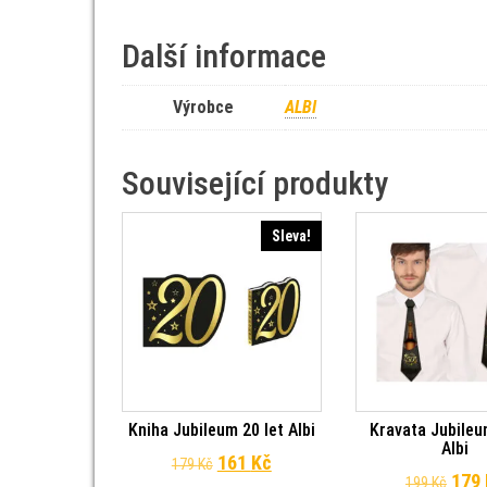
Další informace
Výrobce
ALBI
Související produkty
Sleva!
Kniha Jubileum 20 let Albi
Kravata Jubileu
Albi
Původní cena byla: 179 Kč.
Aktuální cena je: 161 Kč.
161
Kč
179
Kč
Půvo
179
199
Kč