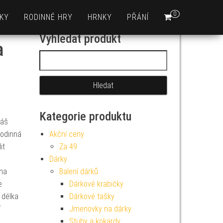
0
KY
RODINNÉ HRY
HRNKY
PŘÁNÍ
Vyhledat produkt
a
Vyhledávání
Kategorie produktu
váš
 rodinná
Akční ceny
it
Za 49
Dárky
 na
Balení dárků
e
Dárkové krabičky
 délka
Dárkové tašky
í
Jmenovky na dárky
Stuhy a kokardy