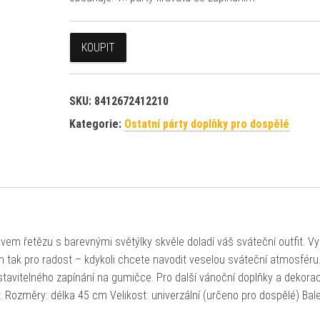
KOUPIT
SKU:
8412672412210
Kategorie:
Ostatní párty doplňky pro dospělé
em řetězu s barevnými světýlky skvěle doladí váš sváteční outfit. Vy
jen tak pro radost – kdykoli chcete navodit veselou sváteční atmosféru
tavitelného zapínání na gumičce. Pro další vánoční doplňky a dekora
 Rozměry: délka 45 cm Velikost: univerzální (určeno pro dospělé) Bale