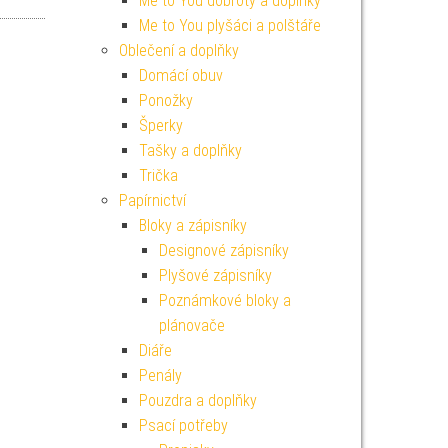
Me to You dobroty a doplňky
Me to You plyšáci a polštáře
Oblečení a doplňky
Domácí obuv
Ponožky
Šperky
Tašky a doplňky
Trička
Papírnictví
Bloky a zápisníky
Designové zápisníky
Plyšové zápisníky
Poznámkové bloky a
plánovače
Diáře
Penály
Pouzdra a doplňky
Psací potřeby