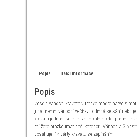
Popis
Další informace
Popis
Veselá vánoční kravata v tmavě modré barvě s motiv
ji na firemní vánoční večírky, rodinná setkání nebo 
kravatu jednoduše připevníte kolem krku pomocí nas
můžete prozkoumat naši kategorii Vánoce a Silvestr.
obsahuje: 1× párty kravatu se zapínáním