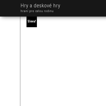
Hry a deskové hry
hraní pro celou rodinu
Sleva!