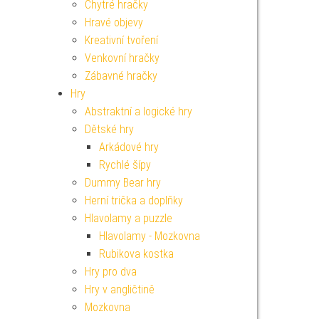
Chytré hračky
Hravé objevy
Kreativní tvoření
Venkovní hračky
Zábavné hračky
Hry
Abstraktní a logické hry
Dětské hry
Arkádové hry
Rychlé šípy
Dummy Bear hry
Herní trička a doplňky
Hlavolamy a puzzle
Hlavolamy - Mozkovna
Rubikova kostka
Hry pro dva
Hry v angličtině
Mozkovna