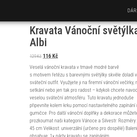
DÁR
Kravata Vánoční světýlk
Albi
Původní cena byla: 129 Kč.
Aktuální cena je: 116 Kč.
116
Kč
129
Kč
Veselá vánoční kravata v tmavě modré barvě
s motivem řetězu s barevnými světýlky skvěle doladí 
sváteční outfit. Využijete ji na firemní vánoční večírky,
setkání nebo jen tak pro radost – kdykoli chcete navod
veselou sváteční atmosféru. Tuto kravatu jednoduše
připevníte kolem krku pomocí nastavitelného zapínání
gumičce. Pro další vánoční doplňky a dekorace můžet
prozkoumat naši kategorii Vánoce a Silvestr. Rozměry:
45 cm Velikost: univerzální (určeno pro dospělé) Balen
obsahuje: 1× párty kravatu se zapínáním