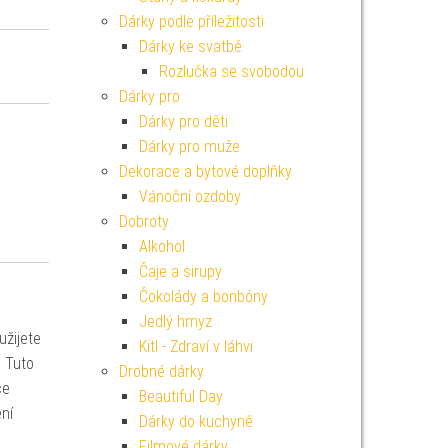
Dárky podle příležitosti
Dárky ke svatbě
Rozlučka se svobodou
Dárky pro
Dárky pro děti
Dárky pro muže
Dekorace a bytové doplňky
Vánoční ozdoby
Dobroty
Alkohol
Čaje a sirupy
Čokolády a bonbóny
Jedlý hmyz
užijete
Kitl - Zdraví v láhvi
. Tuto
Drobné dárky
ce
Beautiful Day
ní
Dárky do kuchyně
Filmové dárky