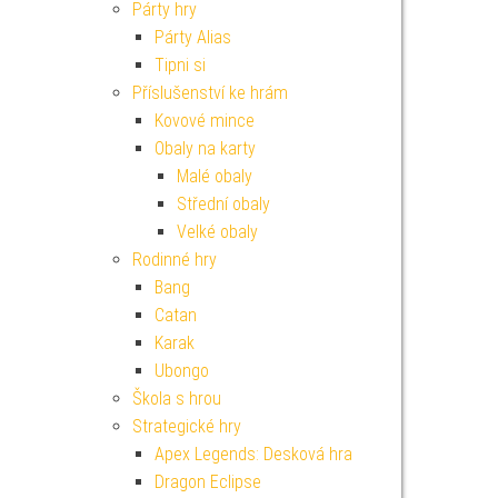
Párty hry
Párty Alias
Tipni si
Příslušenství ke hrám
Kovové mince
Obaly na karty
Malé obaly
Střední obaly
Velké obaly
Rodinné hry
Bang
Catan
Karak
Ubongo
Škola s hrou
Strategické hry
Apex Legends: Desková hra
Dragon Eclipse