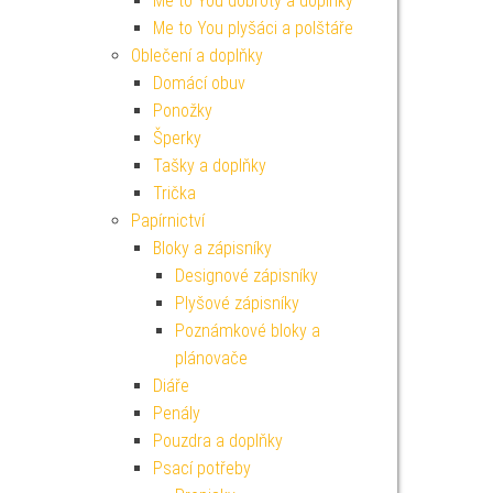
Me to You dobroty a doplňky
Me to You plyšáci a polštáře
Oblečení a doplňky
Domácí obuv
Ponožky
Šperky
Tašky a doplňky
Trička
Papírnictví
Bloky a zápisníky
Designové zápisníky
Plyšové zápisníky
Poznámkové bloky a
plánovače
Diáře
Penály
Pouzdra a doplňky
Psací potřeby