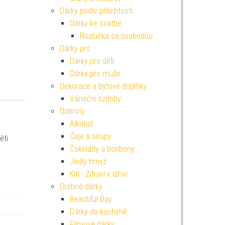
Dárky podle příležitosti
Dárky ke svatbě
Rozlučka se svobodou
Dárky pro
Dárky pro děti
Dárky pro muže
Dekorace a bytové doplňky
Vánoční ozdoby
Dobroty
Alkohol
Čaje a sirupy
ěti
Čokolády a bonbóny
Jedlý hmyz
Kitl - Zdraví v láhvi
Drobné dárky
Beautiful Day
Dárky do kuchyně
Filmové dárky