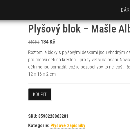
DÁR
Plyšový blok – Mašle Al
Původní cena byla: 149 Kč.
Aktuální cena je: 134 Kč.
134
Kč
149
Kč
Roztomilé bloky s plyšovými deskami jsou vhodným 
pro menší děti na kreslení i pro ty větší na psaní. Navíc 
děti mohou pomazlit, což je bezpochyby to nejlepší. R
12 × 16 × 2 cm
KOUPIT
SKU:
8590228063281
Kategorie:
Plyšové zápisníky