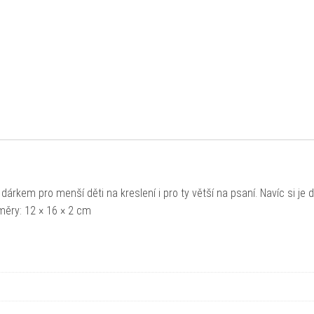
kem pro menší děti na kreslení i pro ty větší na psaní. Navíc si je d
měry: 12 × 16 × 2 cm