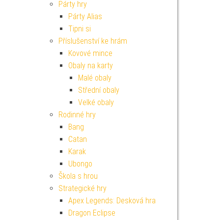
Párty hry
Párty Alias
Tipni si
Příslušenství ke hrám
Kovové mince
Obaly na karty
Malé obaly
Střední obaly
Velké obaly
Rodinné hry
Bang
Catan
Karak
Ubongo
Škola s hrou
Strategické hry
Apex Legends: Desková hra
Dragon Eclipse