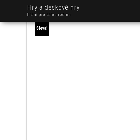
Hry a deskové hry
hraní pro celou rodinu
Sleva!