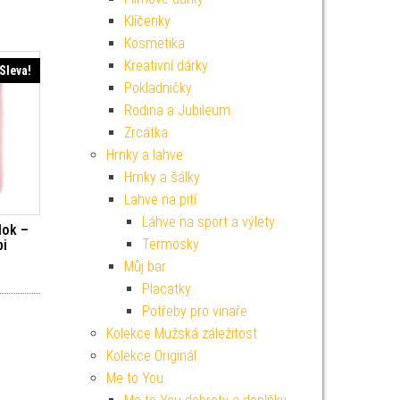
Klíčenky
Kosmetika
Kreativní dárky
Sleva!
Pokladničky
Rodina a Jubileum
Zrcátka
Hrnky a lahve
Hrnky a šálky
Lahve na pití
Láhve na sport a výlety
lok –
Termosky
bi
Můj bar
í cena byla: 249 Kč.
Aktuální cena je: 224 Kč.
Placatky
Potřeby pro vinaře
Kolekce Mužská záležitost
Kolekce Originál
Me to You