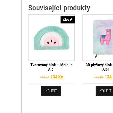
Související produkty
Sleva!
Tvarovaný blok – Meloun
3D plyšový blok
Albi
Albi
Původní cena byla: 149 Kč.
Aktuální cena je: 134 Kč.
Půvo
134
Kč
134
149
Kč
149
Kč
KOUPIT
KOUPIT