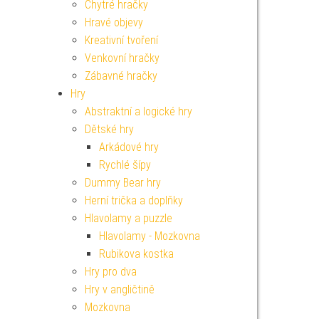
Chytré hračky
Hravé objevy
Kreativní tvoření
Venkovní hračky
Zábavné hračky
Hry
Abstraktní a logické hry
Dětské hry
Arkádové hry
Rychlé šípy
Dummy Bear hry
Herní trička a doplňky
Hlavolamy a puzzle
Hlavolamy - Mozkovna
Rubikova kostka
Hry pro dva
Hry v angličtině
Mozkovna