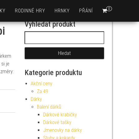
0
KY
RODINNÉ HRY
HRNKY
PŘÁNÍ
Vyhledat produkt
bi
Vyhledávání
dárkem
si je
Kategorie produktu
ozměry:
Akční ceny
Za 49
Dárky
Balení dárků
Dárkové krabičky
Dárkové tašky
Jmenovky na dárky
Stuhy a kokardy