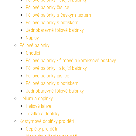
Fóliové balónky číslice
Fóliové balónky s českým textem
Fóliové balónky s potiskem
Jednobarevné fóliové balónky
Nápisy
Fóliové balónky
Chodící
Fóliové balónky - filmové a komiksové postavy
Fóliové balónky - stojící balónky
Fóliové balónky číslice
Fóliové balónky s potiskem
Jednobarevné fóliové balónky
Helium a doplňky
Heliové lahve
Těžítka a doplňky
Kostýmové doplňky pro děti
Čepičky pro děti