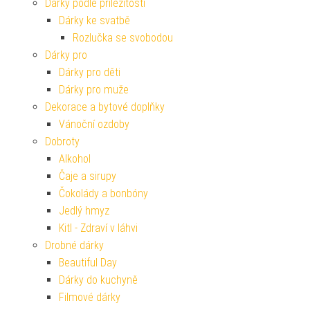
Dárky podle příležitosti
Dárky ke svatbě
Rozlučka se svobodou
Dárky pro
Dárky pro děti
Dárky pro muže
Dekorace a bytové doplňky
Vánoční ozdoby
Dobroty
Alkohol
Čaje a sirupy
Čokolády a bonbóny
Jedlý hmyz
Kitl - Zdraví v láhvi
Drobné dárky
Beautiful Day
Dárky do kuchyně
Filmové dárky