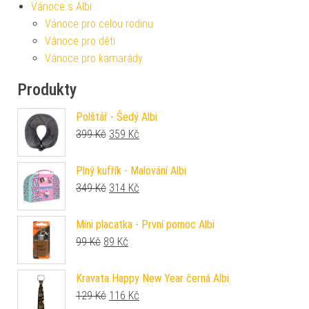
Vánoce s Albi
Vánoce pro celou rodinu
Vánoce pro děti
Vánoce pro kamarády
Produkty
Polštář - Šedý Albi
Původní cena byla: 399 Kč.
Aktuální cena je: 359 Kč.
399
Kč
359
Kč
Plný kufřík - Malování Albi
Původní cena byla: 349 Kč.
Aktuální cena je: 314 Kč.
349
Kč
314
Kč
Mini placatka - První pomoc Albi
Původní cena byla: 99 Kč.
Aktuální cena je: 89 Kč.
99
Kč
89
Kč
Kravata Happy New Year černá Albi
Původní cena byla: 129 Kč.
Aktuální cena je: 116 Kč.
129
Kč
116
Kč