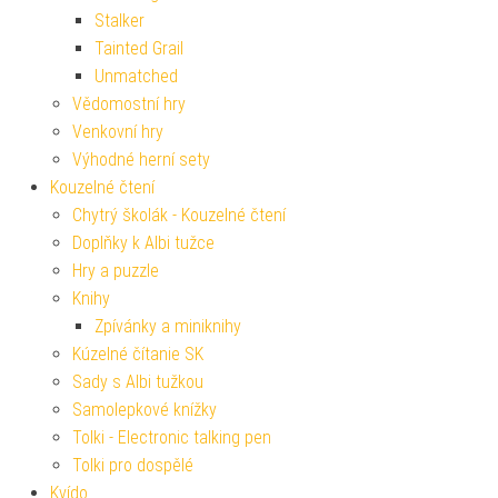
Stalker
Tainted Grail
Unmatched
Vědomostní hry
Venkovní hry
Výhodné herní sety
Kouzelné čtení
Chytrý školák - Kouzelné čtení
Doplňky k Albi tužce
Hry a puzzle
Knihy
Zpívánky a miniknihy
Kúzelné čítanie SK
Sady s Albi tužkou
Samolepkové knížky
Tolki - Electronic talking pen
Tolki pro dospělé
Kvído