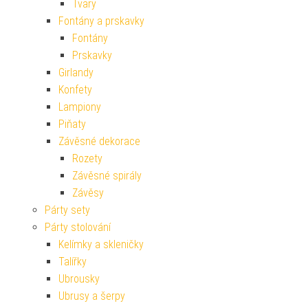
Tvary
Fontány a prskavky
Fontány
Prskavky
Girlandy
Konfety
Lampiony
Piňaty
Závěsné dekorace
Rozety
Závěsné spirály
Závěsy
Párty sety
Párty stolování
Kelímky a skleničky
Talířky
Ubrousky
Ubrusy a šerpy