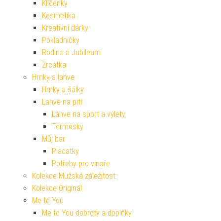
Klíčenky
Kosmetika
Kreativní dárky
Pokladničky
Rodina a Jubileum
Zrcátka
Hrnky a lahve
Hrnky a šálky
Lahve na pití
Láhve na sport a výlety
Termosky
Můj bar
Placatky
Potřeby pro vinaře
Kolekce Mužská záležitost
Kolekce Originál
Me to You
Me to You dobroty a doplňky