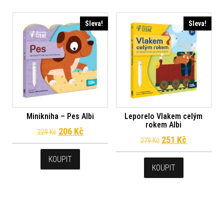
Sleva!
Sleva!
Minikniha – Pes Albi
Leporelo Vlakem celým
rokem Albi
Původní cena byla: 229 Kč.
Aktuální cena je: 206 Kč.
206
Kč
229
Kč
Původní cena byl
Aktuální c
251
Kč
279
Kč
KOUPIT
KOUPIT