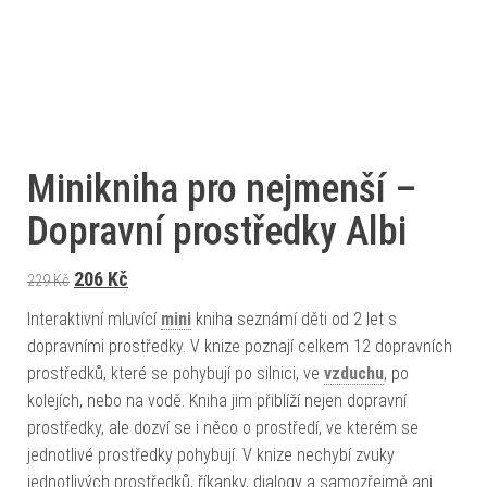
Minikniha pro nejmenší –
Dopravní prostředky Albi
Původní cena byla: 229 Kč.
Aktuální cena je: 206 Kč.
206
Kč
229
Kč
Interaktivní mluvící
mini
kniha seznámí děti od 2 let s
dopravními prostředky. V knize poznají celkem 12 dopravních
prostředků, které se pohybují po silnici, ve
vzduchu
, po
kolejích, nebo na vodě. Kniha jim přiblíží nejen dopravní
prostředky, ale dozví se i něco o prostředí, ve kterém se
jednotlivé prostředky pohybují. V knize nechybí zvuky
jednotlivých prostředků, říkanky, dialogy a samozřejmě ani