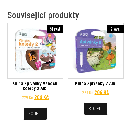
Související produkty
Sleva!
Sleva!
Kniha Zpívánky Vánoční
Kniha Zpívánky 2 Albi
koledy 2 Albi
Původní cena byl
Aktuální c
206
Kč
229
Kč
Původní cena byla: 229 Kč.
Aktuální cena je: 206 Kč.
206
Kč
229
Kč
KOUPIT
KOUPIT