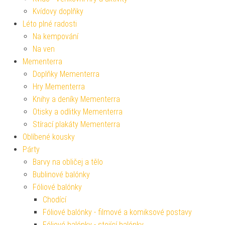
Kvídovy doplňky
Léto plné radosti
Na kempování
Na ven
Mementerra
Doplňky Mementerra
Hry Mementerra
Knihy a deníky Mementerra
Otisky a odlitky Mementerra
Stírací plakáty Mementerra
Oblíbené kousky
Párty
Barvy na obličej a tělo
Bublinové balónky
Fóliové balónky
Chodící
Fóliové balónky - filmové a komiksové postavy
Fóliové balónky - stojící balónky