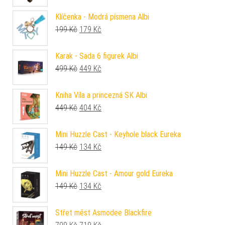
Klíčenka - Modrá písmena Albi
Původní cena byla: 199 Kč.
Aktuální cena je: 179 Kč.
199
Kč
179
Kč
Karak - Sada 6 figurek Albi
Původní cena byla: 499 Kč.
Aktuální cena je: 449 Kč.
499
Kč
449
Kč
Kniha Víla a princezná SK Albi
Původní cena byla: 449 Kč.
Aktuální cena je: 404 Kč.
449
Kč
404
Kč
Mini Huzzle Cast - Keyhole black Eureka
Původní cena byla: 149 Kč.
Aktuální cena je: 134 Kč.
149
Kč
134
Kč
Mini Huzzle Cast - Amour gold Eureka
Původní cena byla: 149 Kč.
Aktuální cena je: 134 Kč.
149
Kč
134
Kč
Střet měst Asmodee Blackfire
Původní cena byla: 799 Kč.
Aktuální cena je: 719 Kč.