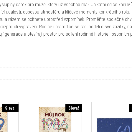
uplný dárek pro muže, který už všechno má? Unikátní edice knih Mů
jící události, dobovou atmosféru a klíčové momenty konkrétního roku o
 knihu a rázem se ocitnete uprostřed vzpomínek. Proměňte společné chví
ozproudí vyprávění. Rodiče i prarodiče se rádi podělí o své zážitky, na
jí generace a otevírají prostor pro sdílení rodinné historie i osobních 
Sleva!
Sleva!