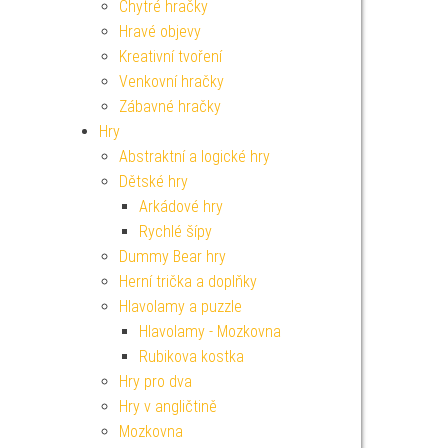
Chytré hračky
Hravé objevy
Kreativní tvoření
Venkovní hračky
Zábavné hračky
Hry
Abstraktní a logické hry
Dětské hry
Arkádové hry
Rychlé šípy
Dummy Bear hry
Herní trička a doplňky
Hlavolamy a puzzle
Hlavolamy - Mozkovna
Rubikova kostka
Hry pro dva
Hry v angličtině
Mozkovna