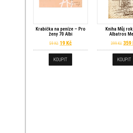
Krabička na peníze – Pro
Kniha Můj rok
ženy 70 Albi
Albatros M
Původní cena byla: 59 Kč.
Aktuální cena je: 19 Kč.
Půvo
19
Kč
359
59
Kč
399
Kč
KOUPIT
KOUPIT