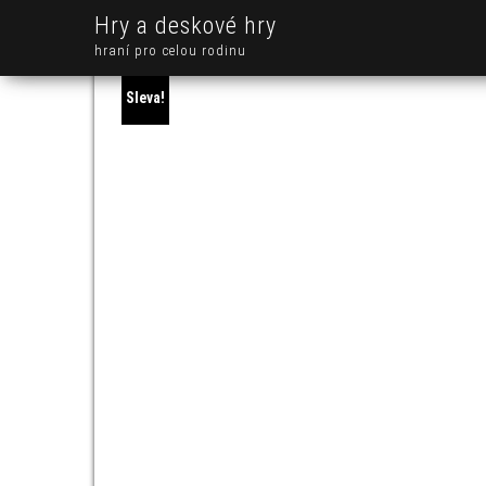
Hry a deskové hry
hraní pro celou rodinu
Sleva!