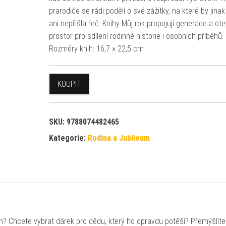
prarodiče se rádi podělí o své zážitky, na které by jin
ani nepřišla řeč. Knihy Můj rok propojují generace a otev
prostor pro sdílení rodinné historie i osobních příběhů.
Rozměry knih: 16,7 × 22,5 cm
KOUPIT
SKU:
9788074482465
Kategorie:
Rodina a Jubileum
h? Chcete vybrat dárek pro dědu, který ho opravdu potěší? Přemýšlít