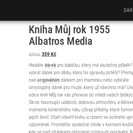
DÁR
Kniha Můj rok 1955
Albatros Media
Původní cena byla: 399 Kč.
Aktuální cena je: 359 Kč.
359
Kč
399
Kč
Hledáte
dárek
pro babičku, který má skutečný příběh
vybrat dárek pro dědu, který ho opravdu potěší? Přemý
nad
originálním
dárkem pro maminku nebo vybíráte
smysluplný dárek pro muže, který už všechno má? Uni
edice knih Můj rok vás přenese do mládí vašich blízkýc
Skrze fascinující události, dobovou atmosféru a klíčov
momenty konkrétního roku ožívají příběhy, které formo
jejich život. Stačí otevřít knihu a rázem se ocitnete up
vzpomínek. Proměňte společné chvíle v komorní knižní 
kde se nad stránkami přirozeně rozproudí vyprávění. R