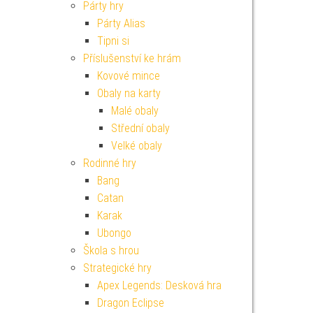
Párty hry
Párty Alias
Tipni si
Příslušenství ke hrám
Kovové mince
Obaly na karty
Malé obaly
Střední obaly
Velké obaly
Rodinné hry
Bang
Catan
Karak
Ubongo
Škola s hrou
Strategické hry
Apex Legends: Desková hra
Dragon Eclipse