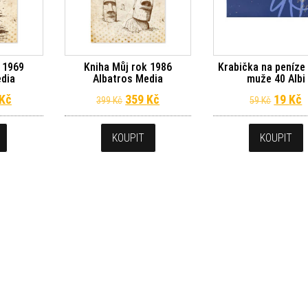
 1969
Kniha Můj rok 1986
Krabička na peníze
edia
Albatros Media
muže 40 Albi
dní cena byla: 399 Kč.
Aktuální cena je: 359 Kč.
Původní cena byla: 399 Kč.
Aktuální cena je: 359 Kč.
Původn
A
Kč
359
Kč
19
Kč
399
Kč
59
Kč
KOUPIT
KOUPIT