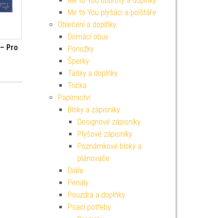
Me to You dobroty a doplňky
Me to You plyšáci a polštáře
Oblečení a doplňky
Domácí obuv
 – Pro
Ponožky
Šperky
í cena byla: 59 Kč.
ktuální cena je: 19 Kč.
Tašky a doplňky
Trička
Papírnictví
Bloky a zápisníky
Designové zápisníky
Plyšové zápisníky
Poznámkové bloky a
plánovače
Diáře
Penály
Pouzdra a doplňky
Psací potřeby