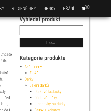
0
KY
RODINNÉ HRY
HRNKY
PŘÁNÍ
Vyhledat produkt
Vyhledávání
? Chcete
Kategorie produktu
šlíte
Akční ceny
kátní
Za 49
h.
Dárky
é
Balení dárků
valy
Dárkové krabičky
rostřed
Dárkové tašky
klub,
Jmenovky na dárky
odiče i
Stuhy a kokardy