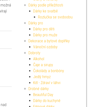
ak možná
Dárky podle příležitosti
írají
Dárky ke svatbě
Rozlučka se svobodou
Dárky pro
Dárky pro děti
Dárky pro muže
Dekorace a bytové doplňky
Vánoční ozdoby
Dobroty
Alkohol
Čaje a sirupy
Čokolády a bonbóny
Jedlý hmyz
Kitl - Zdraví v láhvi
Drobné dárky
Beautiful Day
Dárky do kuchyně
e nad
Filmové dárky