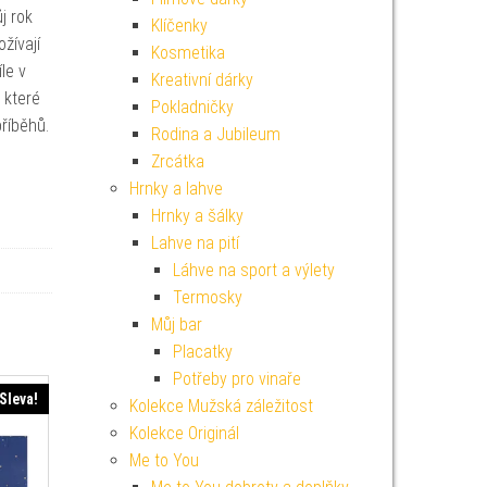
j rok
Klíčenky
žívají
Kosmetika
le v
Kreativní dárky
 které
Pokladničky
příběhů.
Rodina a Jubileum
Zrcátka
Hrnky a lahve
Hrnky a šálky
Lahve na pití
Láhve na sport a výlety
Termosky
Můj bar
Placatky
Potřeby pro vinaře
Sleva!
Kolekce Mužská záležitost
Kolekce Originál
Me to You