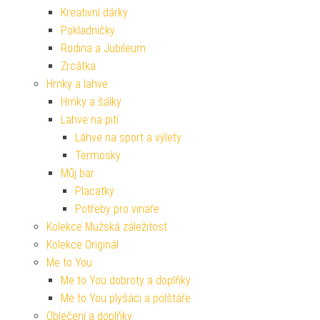
Kreativní dárky
Pokladničky
Rodina a Jubileum
Zrcátka
Hrnky a lahve
Hrnky a šálky
Lahve na pití
Láhve na sport a výlety
Termosky
Můj bar
Placatky
Potřeby pro vinaře
Kolekce Mužská záležitost
Kolekce Originál
Me to You
Me to You dobroty a doplňky
Me to You plyšáci a polštáře
Oblečení a doplňky