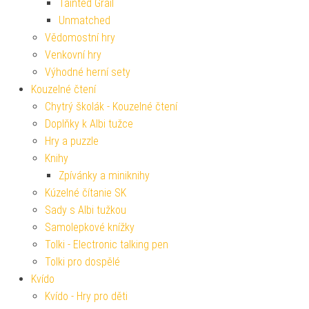
Tainted Grail
Unmatched
Vědomostní hry
Venkovní hry
Výhodné herní sety
Kouzelné čtení
Chytrý školák - Kouzelné čtení
Doplňky k Albi tužce
Hry a puzzle
Knihy
Zpívánky a miniknihy
Kúzelné čítanie SK
Sady s Albi tužkou
Samolepkové knížky
Tolki - Electronic talking pen
Tolki pro dospělé
Kvído
Kvído - Hry pro děti