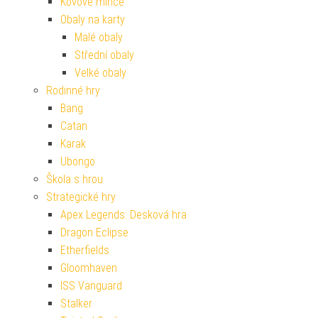
Kovové mince
Obaly na karty
Malé obaly
Střední obaly
Velké obaly
Rodinné hry
Bang
Catan
Karak
Ubongo
Škola s hrou
Strategické hry
Apex Legends: Desková hra
Dragon Eclipse
Etherfields
Gloomhaven
ISS Vanguard
Stalker