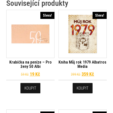
Související produkty
Sleva!
Sleva!
Krabička na peníze – Pro
Kniha Můj rok 1979 Albatros
ženy 50 Albi
Media
Původní cena byla: 59 Kč.
Aktuální cena je: 19 Kč.
Původní cena byl
Aktuální c
19
Kč
359
Kč
59
Kč
399
Kč
KOUPIT
KOUPIT