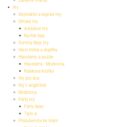
Zábavné hračky
Hry
Abstraktní a logické hry
Dětské hry
Arkádové hry
Rychlé šípy
Dummy Bear hry
Herní trička a doplňky
Hlavolamy a puzzle
Hlavolamy - Mozkovna
Rubikova kostka
Hry pro dva
Hry v angličtině
Mozkovna
Párty hry
Párty Alias
Tipni si
Příslušenství ke hrám