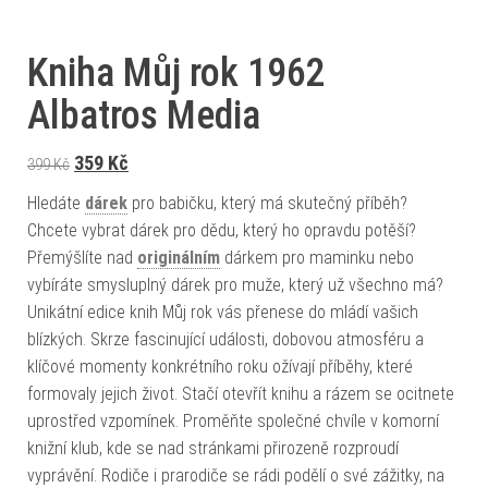
Kniha Můj rok 1962
Albatros Media
Původní cena byla: 399 Kč.
Aktuální cena je: 359 Kč.
359
Kč
399
Kč
Hledáte
dárek
pro babičku, který má skutečný příběh?
Chcete vybrat dárek pro dědu, který ho opravdu potěší?
Přemýšlíte nad
originálním
dárkem pro maminku nebo
vybíráte smysluplný dárek pro muže, který už všechno má?
Unikátní edice knih Můj rok vás přenese do mládí vašich
blízkých. Skrze fascinující události, dobovou atmosféru a
klíčové momenty konkrétního roku ožívají příběhy, které
formovaly jejich život. Stačí otevřít knihu a rázem se ocitnete
uprostřed vzpomínek. Proměňte společné chvíle v komorní
knižní klub, kde se nad stránkami přirozeně rozproudí
vyprávění. Rodiče i prarodiče se rádi podělí o své zážitky, na