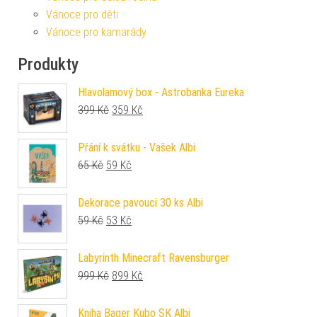
Vánoce pro děti
Vánoce pro kamarády
Produkty
Hlavolamový box - Astrobanka Eureka
Původní cena byla: 399 Kč.
Aktuální cena je: 359 Kč.
399
Kč
359
Kč
Přání k svátku - Vašek Albi
Původní cena byla: 65 Kč.
Aktuální cena je: 59 Kč.
65
Kč
59
Kč
Dekorace pavouci 30 ks Albi
Původní cena byla: 59 Kč.
Aktuální cena je: 53 Kč.
59
Kč
53
Kč
Labyrinth Minecraft Ravensburger
Původní cena byla: 999 Kč.
Aktuální cena je: 899 Kč.
999
Kč
899
Kč
Kniha Bager Kubo SK Albi