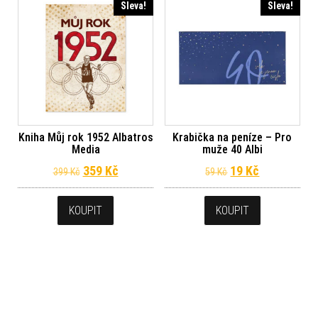
Sleva!
Sleva!
Kniha Můj rok 1952 Albatros
Krabička na peníze – Pro
Media
muže 40 Albi
Původní cena byla: 399 Kč.
Aktuální cena je: 359 Kč.
Původní cena byl
Aktuální ce
359
Kč
19
Kč
399
Kč
59
Kč
KOUPIT
KOUPIT