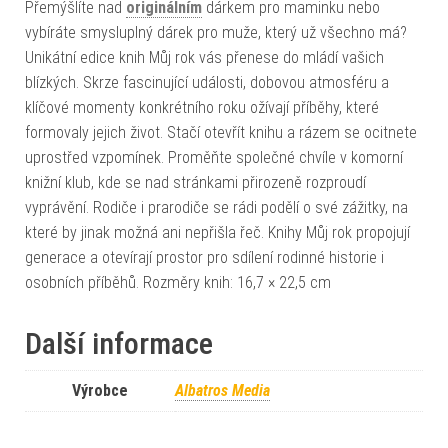
Přemýšlíte nad
originálním
dárkem pro maminku nebo
vybíráte smysluplný dárek pro muže, který už všechno má?
Unikátní edice knih Můj rok vás přenese do mládí vašich
blízkých. Skrze fascinující události, dobovou atmosféru a
klíčové momenty konkrétního roku ožívají příběhy, které
formovaly jejich život. Stačí otevřít knihu a rázem se ocitnete
uprostřed vzpomínek. Proměňte společné chvíle v komorní
knižní klub, kde se nad stránkami přirozeně rozproudí
vyprávění. Rodiče i prarodiče se rádi podělí o své zážitky, na
které by jinak možná ani nepřišla řeč. Knihy Můj rok propojují
generace a otevírají prostor pro sdílení rodinné historie i
osobních příběhů. Rozměry knih: 16,7 × 22,5 cm
Další informace
Výrobce
Albatros Media