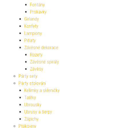
Fontány
Prskavky
Girlandy
Konfety
Lampiony
Piňaty
Závěsné dekorace
Rozety
Závěsné spirály
Závěsy
Párty sety
Párty stolování
Kelímky a skleničky
Talířky
Ubrousky
Ubrusy a šerpy
Zápichy
Ptákoviny