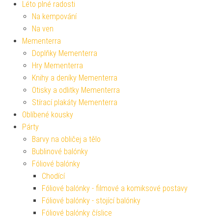
Léto plné radosti
Na kempování
Na ven
Mementerra
Doplňky Mementerra
Hry Mementerra
Knihy a deníky Mementerra
Otisky a odlitky Mementerra
Stírací plakáty Mementerra
Oblíbené kousky
Párty
Barvy na obličej a tělo
Bublinové balónky
Fóliové balónky
Chodící
Fóliové balónky - filmové a komiksové postavy
Fóliové balónky - stojící balónky
Fóliové balónky číslice