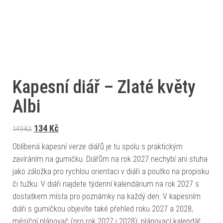
Kapesní diář – Zlaté květy
Albi
Původní cena byla: 149 Kč.
Aktuální cena je: 134 Kč.
134
Kč
149
Kč
Oblíbená kapesní verze diářů je tu spolu s praktickým
zavíráním na gumičku. Diářům na rok 2027 nechybí ani stuha
jako záložka pro rychlou orientaci v diáři a poutko na propisku
či tužku. V diáři najdete týdenní kalendárium na rok 2027 s
dostatkem místa pro poznámky na každý den. V kapesním
diáři s gumičkou objevíte také přehled roku 2027 a 2028,
měsíční plánovač (pro rok 2027 i 2028), plánovací kalendář,