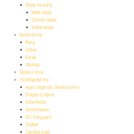
Obaly na karty
Malé obaly
Střední obaly
Velké obaly
Rodinné hry
Bang
Catan
Karak
Ubongo
Škola s hrou
Strategické hry
Apex Legends: Desková hra
Dragon Eclipse
Etherfields
Gloomhaven
ISS Vanguard
Stalker
Tainted Grail