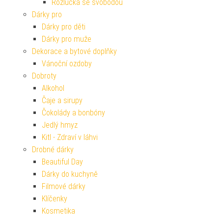
Rozlučka se svobodou
Dárky pro
Dárky pro děti
Dárky pro muže
Dekorace a bytové doplňky
Vánoční ozdoby
Dobroty
Alkohol
Čaje a sirupy
Čokolády a bonbóny
Jedlý hmyz
Kitl - Zdraví v láhvi
Drobné dárky
Beautiful Day
Dárky do kuchyně
Filmové dárky
Klíčenky
Kosmetika