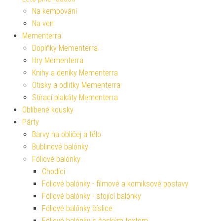
Na kempování
Na ven
Mementerra
Doplňky Mementerra
Hry Mementerra
Knihy a deníky Mementerra
Otisky a odlitky Mementerra
Stírací plakáty Mementerra
Oblíbené kousky
Párty
Barvy na obličej a tělo
Bublinové balónky
Fóliové balónky
Chodící
Fóliové balónky - filmové a komiksové postavy
Fóliové balónky - stojící balónky
Fóliové balónky číslice
Fóliové balónky s českým textem