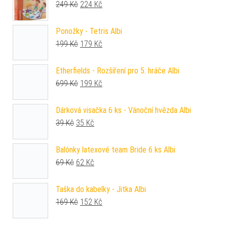
Původní cena byla: 249 Kč.
Aktuální cena je: 224 Kč.
249
Kč
224
Kč
Ponožky - Tetris Albi
Původní cena byla: 199 Kč.
Aktuální cena je: 179 Kč.
199
Kč
179
Kč
Etherfields - Rozšíření pro 5. hráče Albi
Původní cena byla: 699 Kč.
Aktuální cena je: 199 Kč.
699
Kč
199
Kč
Dárková visačka 6 ks - Vánoční hvězda Albi
Původní cena byla: 39 Kč.
Aktuální cena je: 35 Kč.
39
Kč
35
Kč
Balónky latexové team Bride 6 ks Albi
Původní cena byla: 69 Kč.
Aktuální cena je: 62 Kč.
69
Kč
62
Kč
Taška do kabelky - Jitka Albi
Původní cena byla: 169 Kč.
Aktuální cena je: 152 Kč.
169
Kč
152
Kč