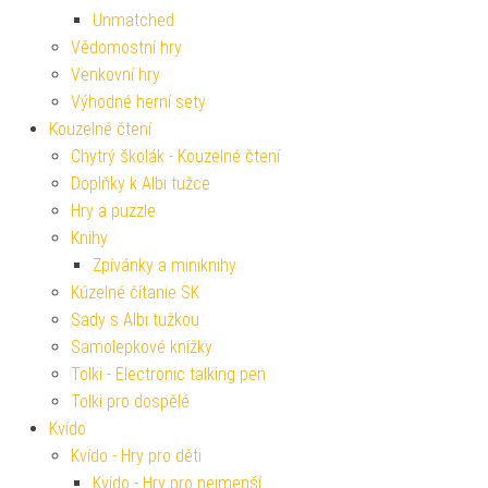
Unmatched
Vědomostní hry
Venkovní hry
Výhodné herní sety
Kouzelné čtení
Chytrý školák - Kouzelné čtení
Doplňky k Albi tužce
Hry a puzzle
Knihy
Zpívánky a miniknihy
Kúzelné čítanie SK
Sady s Albi tužkou
Samolepkové knížky
Tolki - Electronic talking pen
Tolki pro dospělé
Kvído
Kvído - Hry pro děti
Kvído - Hry pro nejmenší