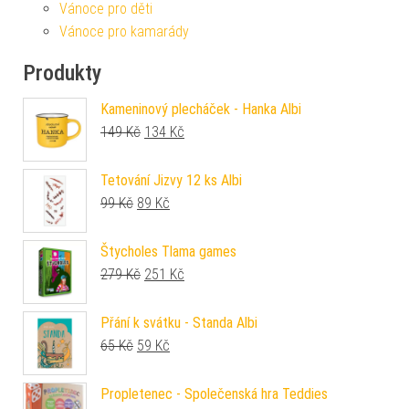
Vánoce pro děti
Vánoce pro kamarády
Produkty
Kameninový plecháček - Hanka Albi
Původní cena byla: 149 Kč.
Aktuální cena je: 134 Kč.
149
Kč
134
Kč
Tetování Jizvy 12 ks Albi
Původní cena byla: 99 Kč.
Aktuální cena je: 89 Kč.
99
Kč
89
Kč
Štycholes Tlama games
Původní cena byla: 279 Kč.
Aktuální cena je: 251 Kč.
279
Kč
251
Kč
Přání k svátku - Standa Albi
Původní cena byla: 65 Kč.
Aktuální cena je: 59 Kč.
65
Kč
59
Kč
Propletenec - Společenská hra Teddies