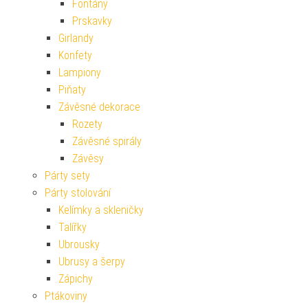
Fontány
Prskavky
Girlandy
Konfety
Lampiony
Piňaty
Závěsné dekorace
Rozety
Závěsné spirály
Závěsy
Párty sety
Párty stolování
Kelímky a skleničky
Talířky
Ubrousky
Ubrusy a šerpy
Zápichy
Ptákoviny