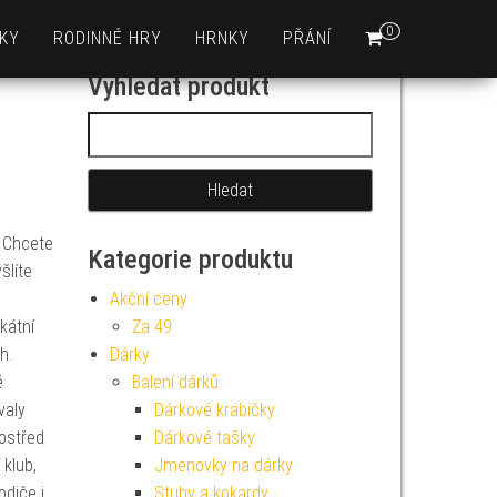
0
KY
RODINNÉ HRY
HRNKY
PŘÁNÍ
Vyhledat produkt
Vyhledávání
? Chcete
Kategorie produktu
šlíte
Akční ceny
kátní
Za 49
h.
Dárky
é
Balení dárků
valy
Dárkové krabičky
rostřed
Dárkové tašky
klub,
Jmenovky na dárky
odiče i
Stuhy a kokardy