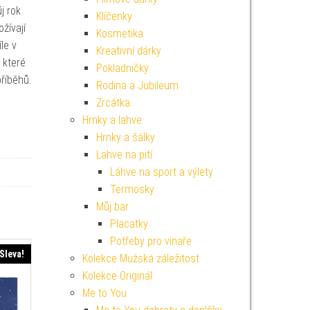
j rok
Klíčenky
žívají
Kosmetika
le v
Kreativní dárky
 které
Pokladničky
příběhů.
Rodina a Jubileum
Zrcátka
Hrnky a lahve
Hrnky a šálky
Lahve na pití
Láhve na sport a výlety
Termosky
Můj bar
Placatky
Potřeby pro vinaře
Sleva!
Kolekce Mužská záležitost
Kolekce Originál
Me to You