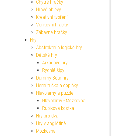
Chytré hračky
Hravé objevy
Kreativní tvoření
Venkovní hračky
Zábavné hračky
Hry
Abstraktní a logické hry
Dětské hry
Arkádové hry
Rychlé šípy
Dummy Bear hry
Herní trička a doplňky
Hlavolamy a puzzle
Hlavolamy - Mozkovna
Rubikova kostka
Hry pro dva
Hry v angličtině
Mozkovna