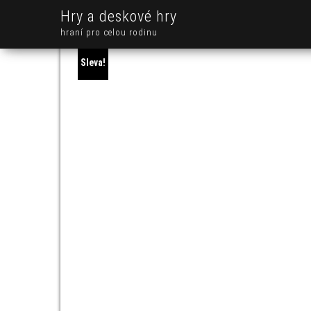
Hry a deskové hry
hraní pro celou rodinu
Sleva!