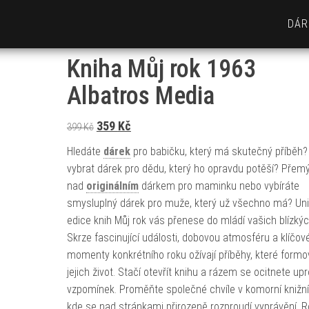
DÁR
Kniha Můj rok 1963
Albatros Media
Původní cena byla: 399 Kč.
Aktuální cena je: 359 Kč.
359
Kč
399
Kč
Hledáte
dárek
pro babičku, který má skutečný příběh
vybrat dárek pro dědu, který ho opravdu potěší? Přemý
nad
originálním
dárkem pro maminku nebo vybíráte
smysluplný dárek pro muže, který už všechno má? Uni
edice knih Můj rok vás přenese do mládí vašich blízkýc
Skrze fascinující události, dobovou atmosféru a klíčov
momenty konkrétního roku ožívají příběhy, které formo
jejich život. Stačí otevřít knihu a rázem se ocitnete up
vzpomínek. Proměňte společné chvíle v komorní knižní 
kde se nad stránkami přirozeně rozproudí vyprávění. R