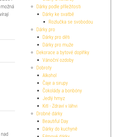
ak možná
Dárky podle příležitosti
írají
Dárky ke svatbě
Rozlučka se svobodou
Dárky pro
Dárky pro děti
Dárky pro muže
Dekorace a bytové doplňky
Vánoční ozdoby
Dobroty
Alkohol
Čaje a sirupy
Čokolády a bonbóny
Jedlý hmyz
Kitl - Zdraví v láhvi
Drobné dárky
Beautiful Day
Dárky do kuchyně
e nad
Filmové dárky