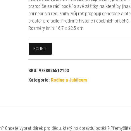
prarodiče se rádi podělí o své zážitky, na které by jin
ani nepřišla řeč. Knihy Můj rok propojují generace a otev
prostor pro sdílení rodinné historie i osobních příběhů.
Rozměry knih: 16,7 × 22,5 cm
KOUPIT
SKU:
9788026512103
Kategorie:
Rodina a Jubileum
h? Chcete vybrat dárek pro dědu, který ho opravdu potěší? Přemýšlít