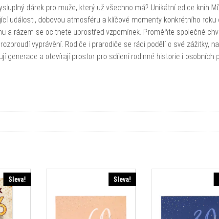
uplný dárek pro muže, který už všechno má? Unikátní edice knih Mů
jící události, dobovou atmosféru a klíčové momenty konkrétního roku o
 knihu a rázem se ocitnete uprostřed vzpomínek. Proměňte společné chví
ozproudí vyprávění. Rodiče i prarodiče se rádi podělí o své zážitky, na
jí generace a otevírají prostor pro sdílení rodinné historie i osobních 
Sleva!
Sleva!