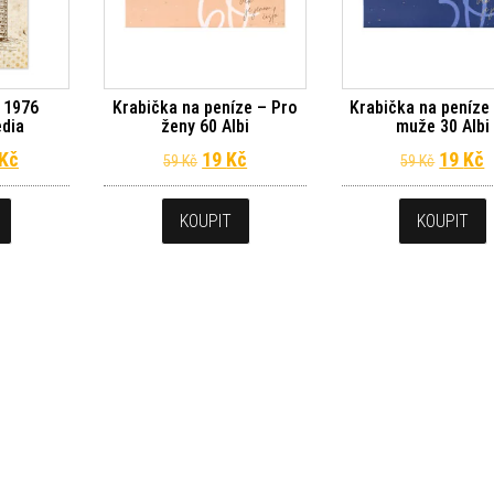
 1976
Krabička na peníze – Pro
Krabička na peníze
edia
ženy 60 Albi
muže 30 Albi
dní cena byla: 399 Kč.
Aktuální cena je: 359 Kč.
Původní cena byla: 59 Kč.
Aktuální cena je: 19 Kč.
Původn
A
Kč
19
Kč
19
Kč
59
Kč
59
Kč
KOUPIT
KOUPIT