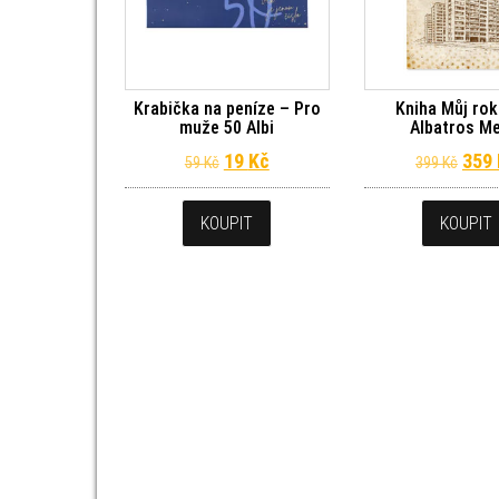
Krabička na peníze – Pro
Kniha Můj rok
muže 50 Albi
Albatros M
Původní cena byla: 59 Kč.
Aktuální cena je: 19 Kč.
Půvo
19
Kč
359
59
Kč
399
Kč
KOUPIT
KOUPIT