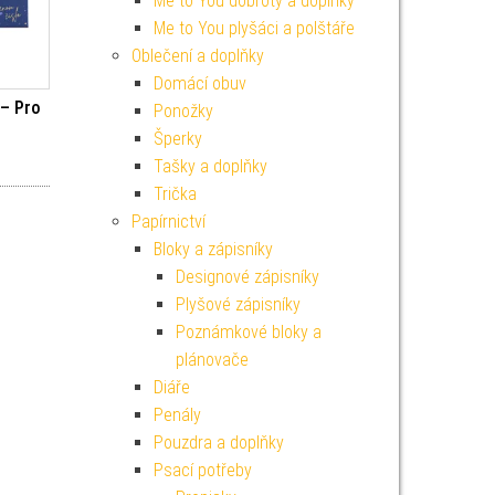
Me to You dobroty a doplňky
Me to You plyšáci a polštáře
Oblečení a doplňky
Domácí obuv
 – Pro
Ponožky
Šperky
í cena byla: 59 Kč.
ktuální cena je: 19 Kč.
Tašky a doplňky
Trička
Papírnictví
Bloky a zápisníky
Designové zápisníky
Plyšové zápisníky
Poznámkové bloky a
plánovače
Diáře
Penály
Pouzdra a doplňky
Psací potřeby