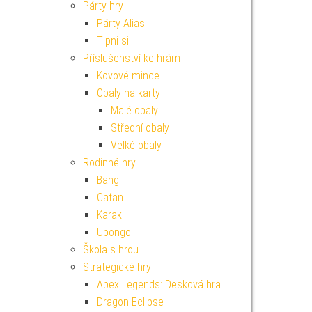
Párty hry
Párty Alias
Tipni si
Příslušenství ke hrám
Kovové mince
Obaly na karty
Malé obaly
Střední obaly
Velké obaly
Rodinné hry
Bang
Catan
Karak
Ubongo
Škola s hrou
Strategické hry
Apex Legends: Desková hra
Dragon Eclipse